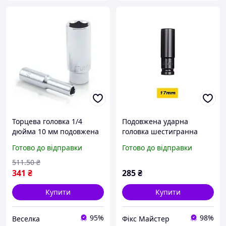
Торцева головка 1/4
Подовжена ударна
дюйма 10 мм подовжена
головка шестигранна
для роботи у вузьких
17мм 1/2 chrome-
Готово до відправки
Готово до відправки
місцях і ремонту
vanadium
автомобілів FLAME
511
.50
₴
341
₴
285
₴
Купити
Купити
95%
98%
Веселка
Фікс Майстер