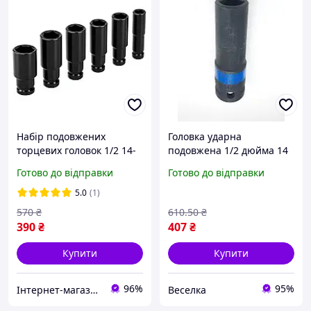
Набір подовжених
Головка ударна
торцевих головок 1/2 14-
подовжена 1/2 дюйма 14
22мм (6 штук)
мм для важкодоступних
Готово до відправки
Готово до відправки
місць гайки болти ремонт
авто FLAME
5.0
(1)
570
₴
610
.50
₴
390
₴
407
₴
Купити
Купити
96%
95%
Інтернет-магазин CRELLO
Веселка