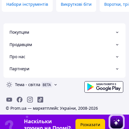
Набори інструментів
Викруткові біти
Воротки, тр
Покупцям
Продавцям
Про нас
Партнери
Тема
-
світла
BETA
© Prom.ua — маркетплейс України, 2008-2026
Наскільки
Розказати
зручно на Промі?