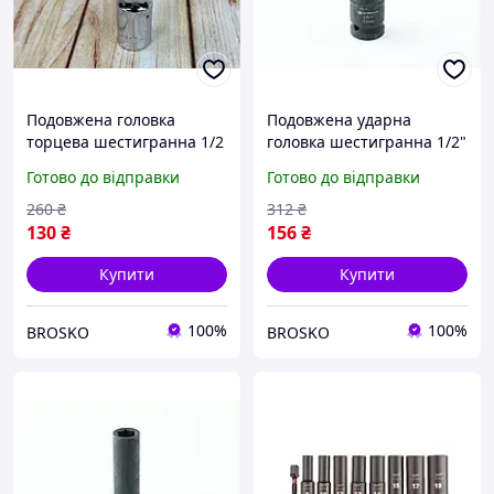
Подовжена головка
Подовжена ударна
торцева шестигранна 1/2
головка шестигранна 1/2"
дюйма 10 мм із CrV для
9 мм для професійного
Готово до відправки
Готово до відправки
професійного
використання ST-00318
використання
260
₴
312
₴
130
₴
156
₴
Купити
Купити
100%
100%
BROSKO
BROSKO