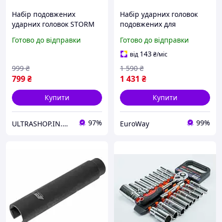
Набір подовжених
Набір ударних головок
ударних головок STORM
подовжених для
INTERTOOL ET-8503 1/2"
гайковерта 1/2" YATO YT-
Готово до відправки
Готово до відправки
10 од 10-24 мм Cr-Mo
1054 - 11 од. у кейсі
143
від
₴
/міс
999
₴
1 590
₴
799
₴
1 431
₴
Купити
Купити
97%
99%
ULTRASHOP.IN.UA 🛒 Інтернет-магазин трендових гаджетів
EuroWay