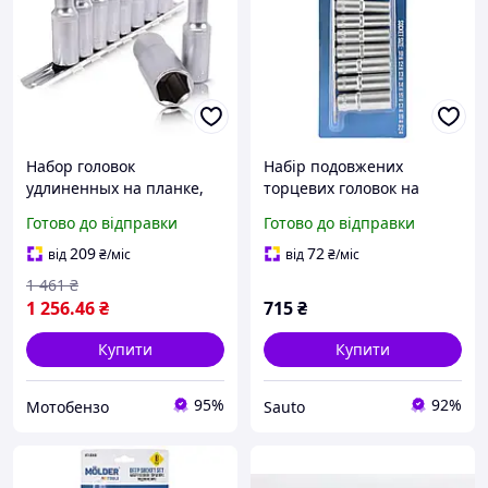
Набор головок
Набір подовжених
удлиненных на планке,
торцевих головок на
10;12;13;14;15;17;19;22 -
планці Molder 1/2" 72T
Готово до відправки
Готово до відправки
1/2, 8 ед.
CR-V 10-22мм 8шт
209
72
від
₴
/міс
від
₴
/міс
1 461
₴
1 256
.46
₴
715
₴
Купити
Купити
95%
92%
Мотобензо
Sauto