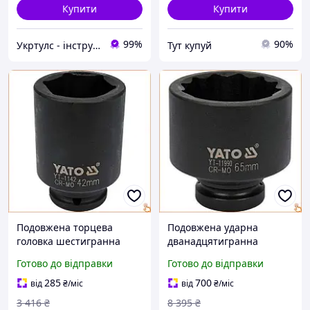
Купити
Купити
99%
90%
Укртулс - інструменти та обладнання
Тут купуй
Подовжена торцева
Подовжена ударна
головка шестигранна
дванадцятигранна
ударна YATO 42 мм
головка торцева 1" YATO
Готово до відправки
Готово до відправки
квадрат 3/4 дюйма
65 мм і 93 мм для
довжина 90 мм
професіоналів
285
700
від
₴
/міс
від
₴
/міс
3 416
₴
8 395
₴