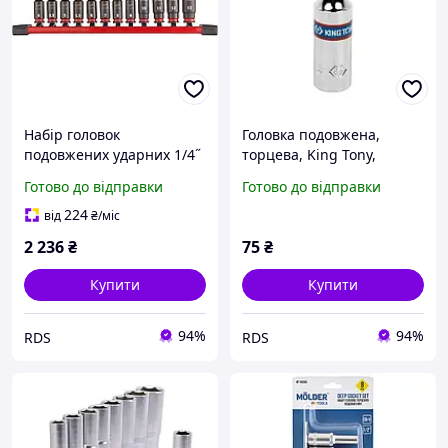
Набір головок
Головка подовжена,
подовжених ударних 1/4˝
торцева, King Tony,
(12 предм.) MILWAUKEE
шестигранна 1/4", 4 мм
Готово до відправки
Готово до відправки
(4932480453)
(223504M)
224
від
₴
/міс
2 236
₴
75
₴
Купити
Купити
94%
94%
RDS
RDS