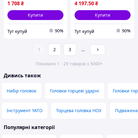
1 708
₴
4 197
.50
₴
Купити
Купити
90%
90%
Тут купуй
Тут купуй
1
2
3
...
Показано 1 - 29 товарів з 5000+
Дивись також
Набір головок
Головки торцеві ударні
Головки то
Інструмент YATO
Торцева головка HOX
Підважена
Популярні категорії