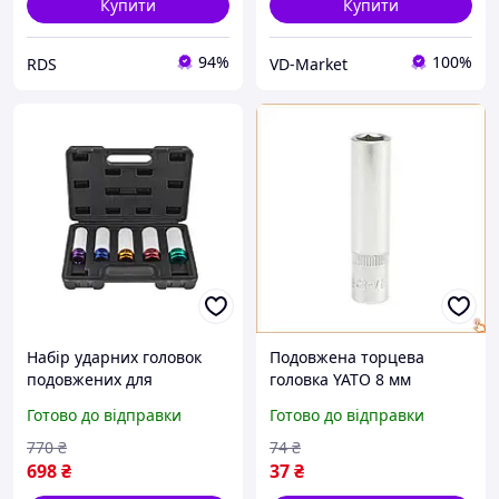
Купити
Купити
94%
100%
RDS
VD-Market
Набір ударних головок
Подовжена торцева
подовжених для
головка YATO 8 мм
алюмінієвих дисків 1/2"
квадрат 1/4 дюйма
Готово до відправки
Готово до відправки
(15 22 мм) довжина 80 мм
довжина 50 мм для
(5 шт.) Cr-V Falcon F08033
професійного
770
₴
74
₴
використання
698
₴
37
₴