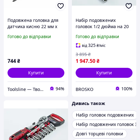
Подовжена головка для
Набір подовжених
датчика кисню 22 мм x
головок 1/2 дюйма на 20
150 мм 4040 JTC
предметів 8-30 мм із
Готово до відправки
Готово до відправки
тріскачкою й
подовжувачем СТ-364
325
від
₴
/міс
3 895
₴
744
₴
1 947
.50
₴
Купити
Купити
94%
100%
Toolsline — Твоя лінія інструменту
BROSKO
Дивись також
Набір головок подовжених
Набір подовжених головок 3/
Довгі торцеві головки