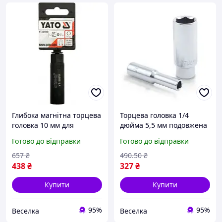
Глибока магнітна торцева
Торцева головка 1/4
головка 10 мм для
дюйма 5,5 мм подовжена
механіків і автолюбів з
для обмежених просторів
Готово до відправки
Готово до відправки
подовженим профілем
із хромо-ванадієвою сталі
FLAME
FLAME
657
₴
490
.50
₴
438
₴
327
₴
Купити
Купити
95%
95%
Веселка
Веселка