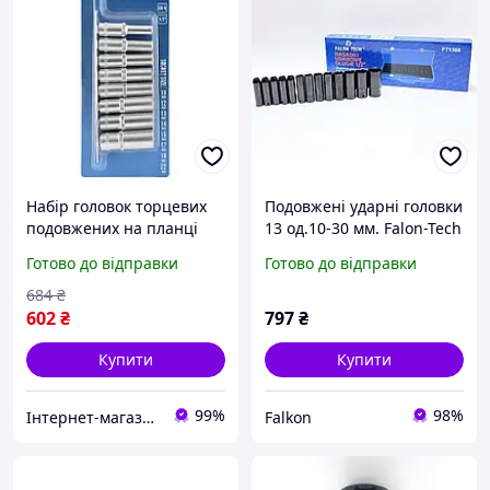
Набір головок торцевих
Подовжені ударні головки
подовжених на планці
13 од.10-30 мм. Falon-Tech
Molder MT68008 1/2" 72T
FT1388
Готово до відправки
Готово до відправки
CR-V 10-22мм 8шт
684
₴
602
₴
797
₴
Купити
Купити
99%
98%
Інтернет-магазин "Запчастини до авто і не тільки"
Falkon