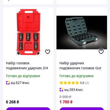
Набір головок
Набір ударних
подовжених ударних 3/4
подовжених головок Gut
5 од. (27-36мм)
Mechanic 1/2 (10 32 мм) L-
Готово до відправки
Готово до відправки
MILWAUKEE (4932498750)
78MM 13 ШТ. Німеччина
627
від
₴
/міс
5.0
(2)
283
від
₴
/міс
2 300
₴
6 268
₴
1 700
₴