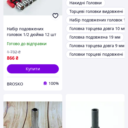
Накидні Головки
Торцеві головки видовжені
Набір подовжених головок 1/
Головка торцева довга 10 мм
Набір подовжених
головок 1/2 дюйма 12 шт
Головка подовжена 19 мм
10-22 мм із тріскачкою
Готово до відправки
Головка торцева довга 9 мм
для професіоналів СТ-355
1 732
₴
Головки торцеві подовжені 1 
866
₴
Купити
100%
BROSKO