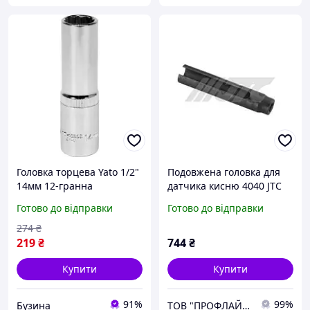
Головка торцева Yato 1/2"
Подовжена головка для
14мм 12-гранна
датчика кисню 4040 JTC
подовжена YT-12936
Готово до відправки
Готово до відправки
buzyna
274
₴
219
₴
744
₴
Купити
Купити
91%
99%
Бузина
ТОВ "ПРОФЛАЙН 2000"