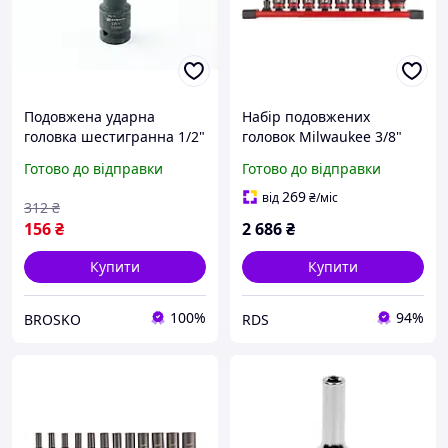
Подовжена ударна
Набір подовжених
головка шестигранна 1/2"
головок Milwaukee 3/8"
12 мм для професійного
(4932480455)
Готово до відправки
Готово до відправки
використання ST-00303
269
від
₴
/міс
312
₴
156
₴
2 686
₴
Купити
Купити
100%
94%
BROSKO
RDS