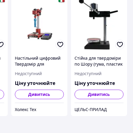
й
Настільний цифровий
Стійка для твердоміри
Твердомір для
по Шору (гума, пластик
пластика, гуми та
і т. п.) Shahe LAC-J
Недоступний
Недоступний
а,
синтетичного волокна,
ART 13, AFFRI
Ціну уточнюйте
Ціну уточнюйте
Дивитись
Дивитись
Холекс Тех
ЦЕЛЬС-ПРИЛАД