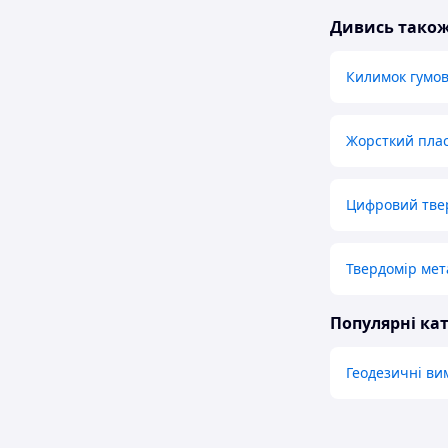
Дивись тако
Килимок гумов
Жорсткий пла
Цифровий твер
Твердомір мет
Популярні кат
Геодезичні ви