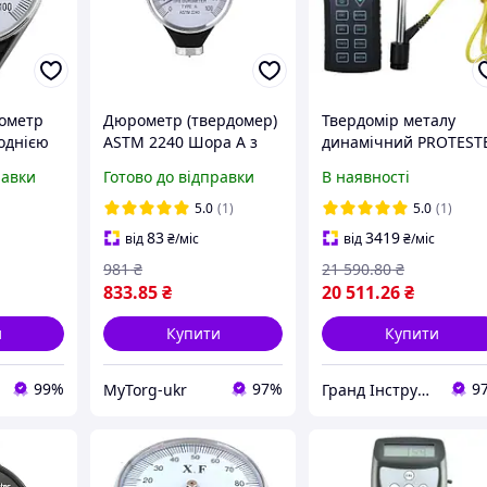
ометр
Дюрометр (твердомер)
Твердомір металу
однією
ASTM 2240 Шора A з
динамічний PROTEST
Шора A,
однією стрілкою 0-100
SL-150
равки
Готово до відправки
В наявності
 HA
НА Чорний
5.0
(1)
5.0
(1)
83
3419
від
₴
/міс
від
₴
/міс
981
₴
21 590
.80
₴
833
.85
₴
20 511
.26
₴
и
Купити
Купити
99%
97%
9
MyTorg-ukr
Гранд Інструмент