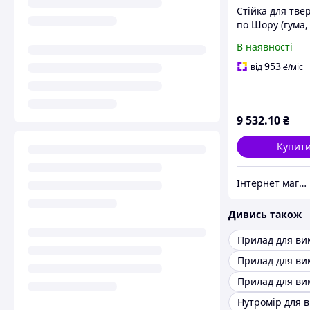
Стійка для тве
по Шору (гума,
і т. п.) LAC-J Sh
В наявності
(mdr_2443)
953
від
₴
/міс
9 532
.10
₴
Купит
Інтернет магазин Store7
Дивись також