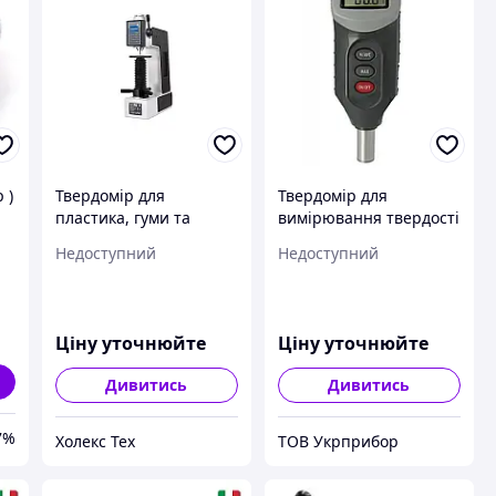
 )
Твердомір для
Твердомір для
пластика, гуми та
вимірювання твердості
,
синтетичного волокна,
гуми та м'яких
Недоступний
Недоступний
MICRO IRHD, AFFRI
пластиків за Шором А
TH220
Ціну уточнюйте
Ціну уточнюйте
Дивитись
Дивитись
7%
Холекс Тех
ТОВ Укрприбор