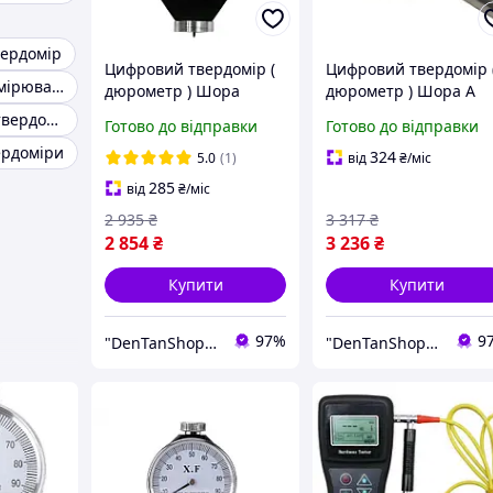
ердомір
Цифровий твердомір (
Цифровий твердомір 
Прилад для вимірювання в'язкості фарби
дюрометр ) Шора
дюрометр ) Шора А
модель 5610 А, шкала 0
модель 5612А, шкала
Вимірювання твердості
Готово до відправки
Готово до відправки
- 100
HA 0-100
ердоміри
324
5.0
(1)
від
₴
/міс
285
від
₴
/міс
2 935
₴
3 317
₴
2 854
₴
3 236
₴
Купити
Купити
97%
9
"DenTanShop" Інтернет магазин
"DenTanShop" Інтернет магазин