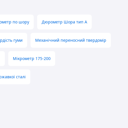
ометр по шору
Дюрометр Шора тип А
рдість гуми
Механічний переносний твердомір
й
Мікрометр 175-200
ржавкої сталі