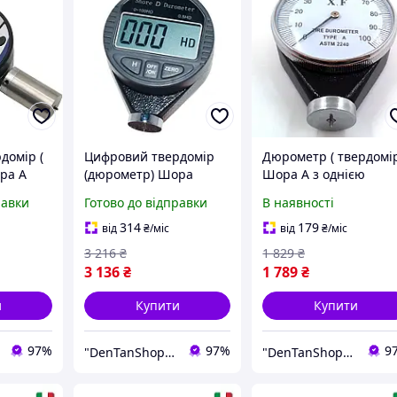
домір (
Цифровий твердомір
Дюрометр ( твердомір
ра А
(дюрометр) Шора
Шора A з однією
 шкала
модель 5610D, шкала 0
стрілкою ASTM 2240-A
равки
Готово до відправки
В наявності
100
шкала 0-100 НА
314
179
від
₴
/міс
від
₴
/міс
3 216
₴
1 829
₴
3 136
₴
1 789
₴
и
Купити
Купити
97%
97%
9
"DenTanShop" Інтернет магазин
"DenTanShop" Інтернет магазин