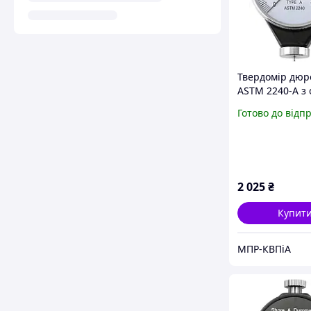
Твердомір дюр
ASTM 2240-A з 
стрілкою, тип 
Готово до відп
діапазон 0-100
2 025
₴
Купит
МПР-КВПіА