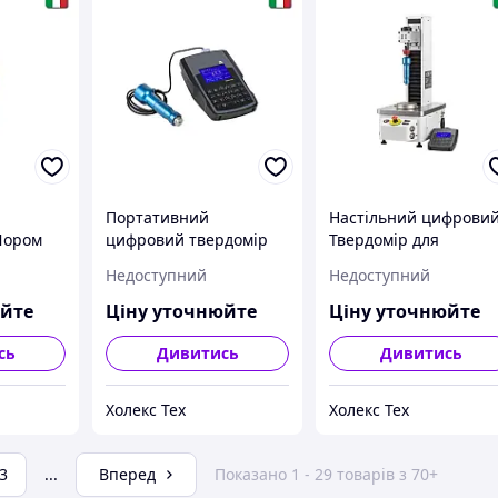
Портативний
Настільний цифрови
Шором
цифровий твердомір
Твердомір для
астмас,
для пластику та гуми,
пластика, гуми та
Недоступний
Недоступний
SHORE, AFFRI
синтетичного волокн
DMG 03, AFFRI
юйте
Ціну уточнюйте
Ціну уточнюйте
сь
Дивитись
Дивитись
Холекс Тех
Холекс Тех
3
...
Вперед
Показано 1 - 29 товарів з 70+