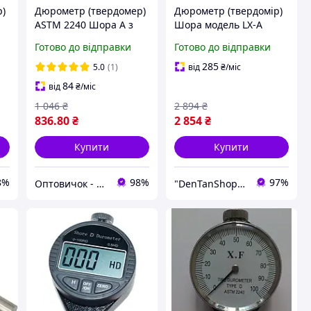
р)
Дюрометр (твердомер)
Дюрометр (твердомір)
ASTM 2240 Шора A з
Шора модель LX-A
0
однією стрілкою 0-100
SHORE A з однією
Готово до відправки
Готово до відправки
НА Чорний Хіт
стрілкою, шкала 0-100
продажу!
285
5.0
(1)
від
₴
/міс
84
від
₴
/міс
1 046
₴
2 894
₴
836
.80
₴
2 854
₴
Купити
Купити
8%
98%
97%
Оптовичок - Одеса
"DenTanShop" Інтернет магазин