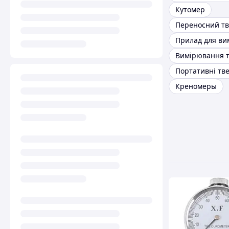
Кутомер
Переносний тв
Портативні тв
Креномеры