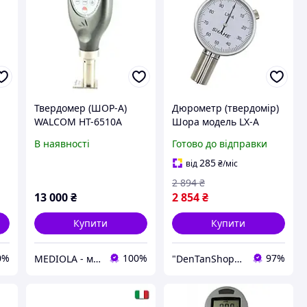
Твердомер (ШОР-А)
Дюрометр (твердомір)
WALCOM HT-6510A
Шора модель LX-A
SHORE A з однією
В наявності
Готово до відправки
стрілкою, шкала 0-100
285
від
₴
/міс
2 894
₴
13 000
₴
2 854
₴
Купити
Купити
0%
100%
97%
MEDIOLA - медичні та лабораторні товари, спорт, реабілітація та контрольно-вимірювальні прилади
"DenTanShop" Інтернет магазин