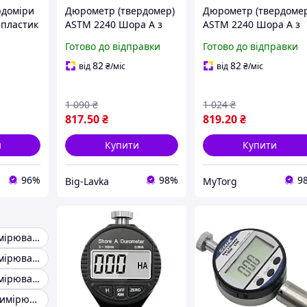
рдоміри
Дюрометр (твердомер)
Дюрометр (твердоме
 пластик
ASTM 2240 Шора A з
ASTM 2240 Шора A з
ahe
однією стрілкою 0-100
однією стрілкою 0-10
Готово до відправки
Готово до відправки
НА Чорний
НА Чорний
82
82
від
₴
/міс
від
₴
/міс
1 090
₴
1 024
₴
817
.50
₴
819
.20
₴
и
Купити
Купити
96%
98%
9
Big-Lavka
MyTorg
Прилад для вимірювання товщини фарби
Прилад для вимірювання кута нахилу
Прилад для вимірювання товщини металу
Нутромір для вимірювання діаметра циліндра