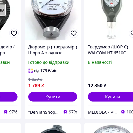
домір (
Дюрометр ( твердомір )
Твердомер (ШОР-С)
ора
Шора A з однією
WALCOM HT-6510С
 шкала 0
стрілкою ASTM 2240-A,
равки
Готово до відправки
В наявності
шкала 0-100 НА
179
від
₴
/міс
1 829
₴
1 789
₴
12 350
₴
и
Купити
Купити
97%
97%
10
"DenTanShop" Інтернет магазин
MEDIOLA - медичні та лабораторні товари, спорт, реабілітація та контрольно-вимірювальні прилади