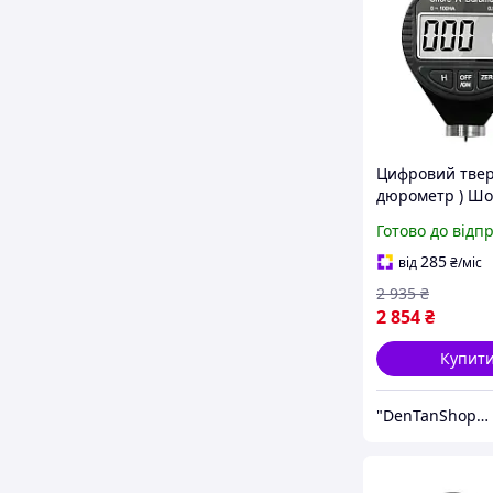
Цифровий твер
дюрометр ) Ш
модель 5610 А,
Готово до відп
- 100
285
від
₴
/міс
2 935
₴
2 854
₴
Купит
"DenTanShop" Інтернет магазин