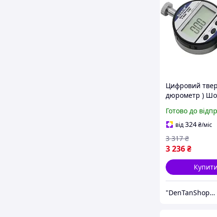
Цифровий твер
дюрометр ) Шо
модель 5612А,
Готово до відп
HA 0-100
324
від
₴
/міс
3 317
₴
3 236
₴
Купит
"DenTanShop" Інтернет магазин