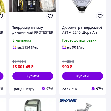
Твердомір металу
Дюрометр (твердомер)
ER
динамічний PROTESTER
ASTM 2240 Шора A з
SL-140
однією стрілкою 0-100
В наявності
Готово до відправки
НА Дюрометр
(твердомер) Чорний
3134
90
від
₴
/міс
від
₴
/міс
19 791
₴
1 125
₴
18 801
.45
₴
900
₴
Купити
Купити
7%
97%
97%
Гранд Інструмент
ZAKYPKA