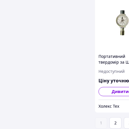
Портативний
твердомір за 
для гуми та пл
Недоступний
SHORE, AFFRI
Ціну уточн
Дивити
Холекс Тех
1
2