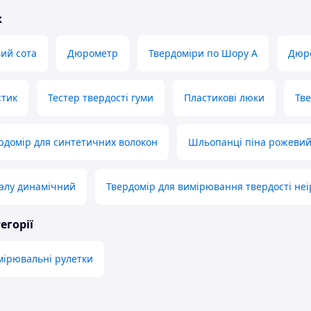
ж
ий сота
Дюрометр
Твердоміри по Шору А
Дюр
стик
Тестер твердості гуми
Пластикові люки
Тве
домір для синтетичних волокон
Шльопанці піна рожеви
алу динамічний
Твердомір для вимірювання твердості неі
егорії
мірювальні рулетки