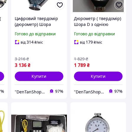
(
Цифровий твердомір
Дюрометр ( твердомір)
(дюрометр) Шора
Шора D з однією
модель 5610D, шкала 0
стрілкою ASTM 2240-D,
Готово до відправки
Готово до відправки
100
шкала 0-100 НD
314
179
від
₴
/міс
від
₴
/міс
3 216
₴
1 829
₴
3 136
₴
1 789
₴
Купити
Купити
7%
97%
97%
"DenTanShop" Інтернет магазин
"DenTanShop" Інтернет магазин