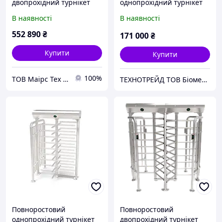
двопрохідний турнікет
однопрохідний турнікет
Sesame Twin
ZKTeco FHT2300
В наявності
В наявності
552 890
₴
171 000
₴
Купити
Купити
100%
ТОВ Маірс Тех - Комплексні рішення для забезпечення безпеки та контролю доступу
ТЕХНОТРЕЙД ТОВ Біометричні системи. RFID. Облік робочого часу.
Повноростовий
Повноростовий
однопрохідний турнікет
двопрохідний турнікет