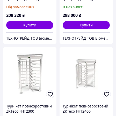
ZKTeco FHT2400
ZKTeco FHT2300D
Під замовлення
В наявності
208 320
₴
298 000
₴
Купити
Купити
ТЕХНОТРЕЙД ТОВ Біометричні системи. RFID. Облік робочого часу.
ТЕХНОТРЕЙД ТОВ Біометричні системи. RFID. Облік робочого часу.
Турнікет повнозростовий
Турнікет повнозростовий
ZKTeco FHT2300
ZKTeco FHT2400