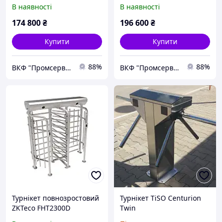
В наявності
В наявності
174 800
₴
196 600
₴
Купити
Купити
88%
88%
ВКФ "Промсервіс"
ВКФ "Промсервіс"
Турнікет повнозростовий
Турнікет TiSO Centurion
ZKTeco FHT2300D
Twin