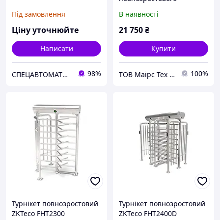
турнікету
Під замовлення
В наявності
Ціну уточнюйте
21 750
₴
Написати
Купити
98%
100%
СПЕЦАВТОМАТИКА
ТОВ Маірс Тех - Комплексні рішення для забезпечення безпеки та контролю доступу
Турнікет повнозростовий
Турнікет повнозростовий
ZKTeco FHT2300
ZKTeco FHT2400D