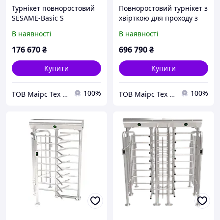
Турнікет повноростовий
Повноростовий турнікет з
SESAME-Basic S
хвірткою для проходу з
велосипедом Bicyclone B
В наявності
В наявності
176 670
₴
696 790
₴
Купити
Купити
100%
100%
ТОВ Маірс Тех - Комплексні рішення для забезпечення безпеки та контролю доступу
ТОВ Маірс Тех - Комплексні рішення для забезпечення безпеки та контролю доступу