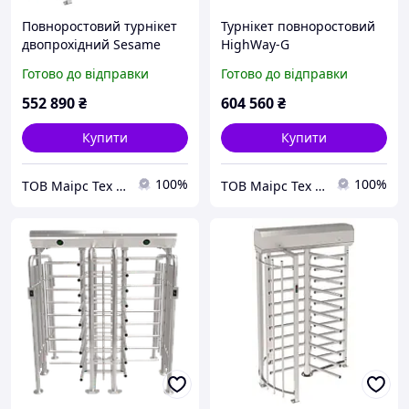
Повноростовий турнікет
Турнікет повноростовий
двопрохідний Sesame
HighWay-G
Twin
Готово до відправки
Готово до відправки
552 890
₴
604 560
₴
Купити
Купити
100%
100%
ТОВ Маірс Тех - Комплексні рішення для забезпечення безпеки та контролю доступу
ТОВ Маірс Тех - Комплексні рішення для забезпечення безпеки та контролю доступу