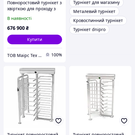
Турнікет для магазину
Повноростовий турнікет з
хвірткою для проходу з
Металевий турнікет
велосипедом Bicyclone
В наявності
Кровоспинний турнікет
676 900
₴
Турнікет dnipro
Купити
100%
ТОВ Маірс Тех - Комплексні рішення для забезпечення безпеки та контролю доступу
Турнікет повноростовий
Турнікет повноростовий