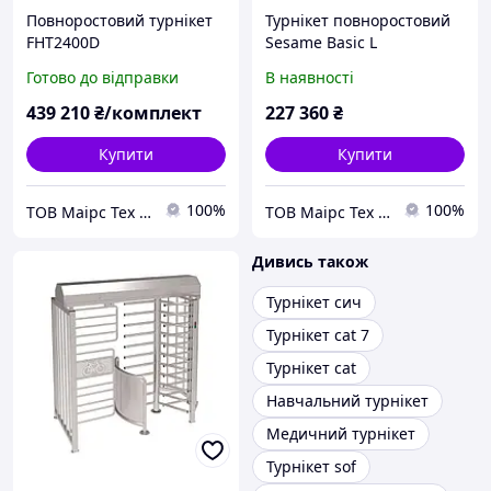
Повноростовий турнікет
Турнікет повноростовий
FHT2400D
Sesame Basic L
Готово до відправки
В наявності
439 210
₴/комплект
227 360
₴
Купити
Купити
100%
100%
ТОВ Маірс Тех - Комплексні рішення для забезпечення безпеки та контролю доступу
ТОВ Маірс Тех - Комплексні рішення для забезпечення безпеки та контролю доступу
Дивись також
Турнікет сич
Турнікет cat 7
Турнікет cat
Навчальний турнікет
Медичний турнікет
Турнікет sof