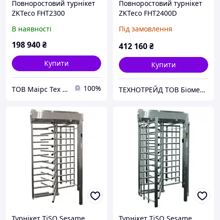
Повноростовий турнікет
Повноростовий турнікет
ZKTeco FHT2300
ZKTeco FHT2400D
В наявності
Під замовлення
198 940
₴
412 160
₴
Купити
Купити
100%
ТОВ Маірс Тех - Комплексні рішення для забезпечення безпеки та контролю доступу
ТЕХНОТРЕЙД ТОВ Біометричні системи. RFID. Облік робочого часу.
Турнікет TiSO Sesame
Турнікет TiSO Sesame