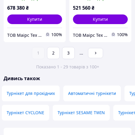
678 380
₴
521 560
₴
Купити
Купити
100%
100%
ТОВ Маірс Тех - Комплексні рішення для забезпечення безпеки та контролю доступу
ТОВ Маірс Тех - Комплексні рішення для забезпечення безпеки та контролю доступу
1
2
3
...
Показано 1 - 29 товарів з 100+
Дивись також
Турнікет для прохідних
Автоматичні турнікети
Ту
Турнікет CYCLONE
Турнікет SESAME TWIN
Турніке