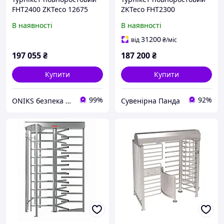
FHT2400 ZKTeco 12675
ZKTeco FHT2300
В наявності
В наявності
31200
від
₴
/міс
197 055
₴
187 200
₴
Купити
Купити
99%
92%
ONIKS безпека та комфорт
Сувенірна Панда