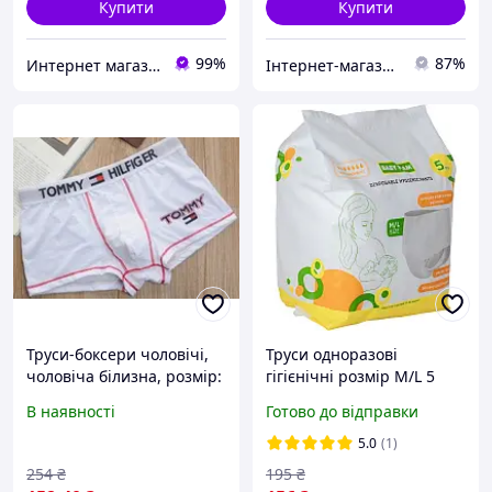
Купити
Купити
99%
87%
Интернет магазин "Берегиня". Все для Мамы и Малыша
Інтернет-магазин Cool Top
Труси-боксери чоловічі,
Труси одноразові
чоловіча білизна, розмір:
гігієнічні розмір M/L 5
M, L
штук ukr koshik (41-339-
В наявності
Готово до відправки
85)
5.0
(1)
254
₴
195
₴