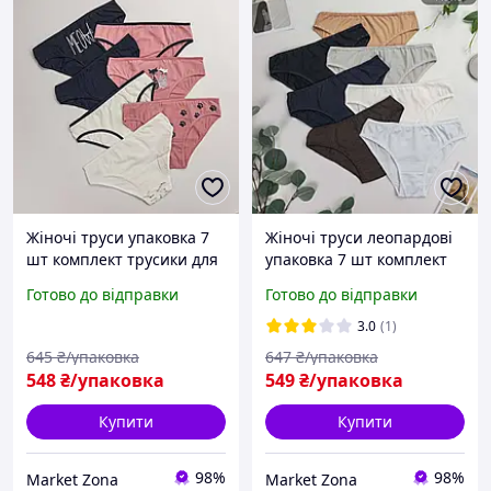
Жіночі труси упаковка 7
Жіночі труси леопардові
шт комплект трусики для
упаковка 7 шт комплект
жінок котон сліпи
трусики для жінок котон
Готово до відправки
Готово до відправки
бавовна Ніколетта
сліпи бавовна Ніколетта
Туреччина розмір S M L
Туреччина розмір M,L, XL,
3.0
(1)
XL 2XL
2XL
645
₴/упаковка
647
₴/упаковка
548
₴/упаковка
549
₴/упаковка
Купити
Купити
98%
98%
Market Zona
Market Zona