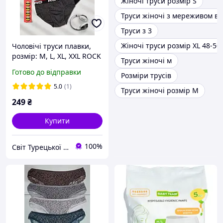
Жіночі труси розмір S
Труси жіночі з мереживом ве
Труси з 3
Жіночі труси розмір XL 48-50
Чоловічі труси плавки,
розмір: M, L, XL, XXL ROCK
Труси жіночі м
HARD (ТУРЕЧЧИНА) сині
Готово до відправки
Розміри трусів
5.0
(1)
Труси жіночі розмір М
249
₴
Купити
100%
Світ Турецької Білизни