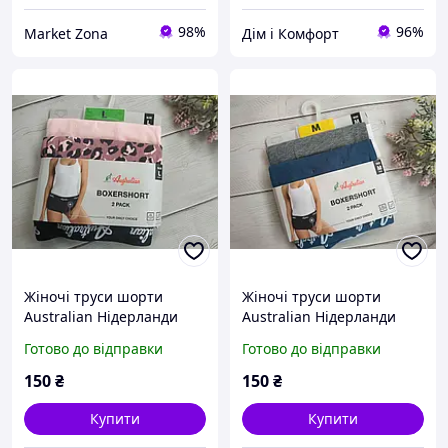
98%
96%
Market Zona
Дім і Комфорт
Жіночі труси шорти
Жіночі труси шорти
Australian Нідерланди
Australian Нідерланди
2шт/уп Рожеві - Розмір (S,
2шт/уп Сині+Сірі - Розмір
Готово до відправки
Готово до відправки
M, L) S
(S, M, L, XL) S
150
₴
150
₴
Купити
Купити