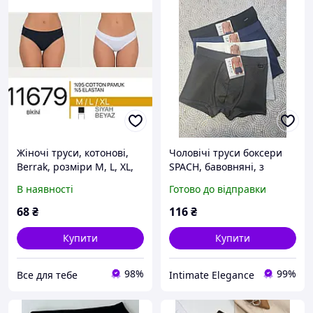
Жіночі труси, котонові,
Чоловічі труси боксери
Berrak, розміри M, L, XL,
SPACH, бавовняні, з
Туреччина.
широкою резинкою,
В наявності
Готово до відправки
розміри M L XL
68
₴
116
₴
Купити
Купити
98%
99%
Все для тебе
Intimate Elegance