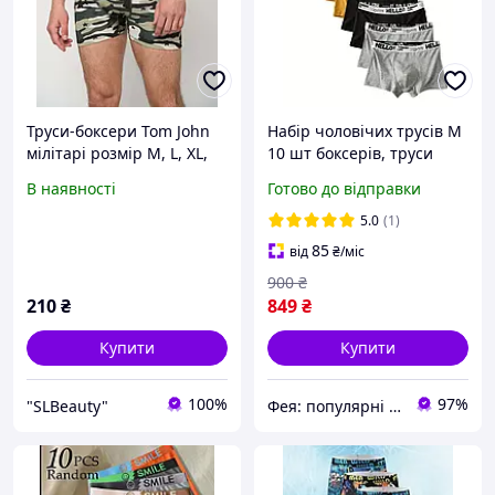
Труси-боксери Tom John
Набір чоловічих трусів М
мілітарі розмір M, L, XL,
10 шт боксерів, труси
2XL
боксери для чоловіків
В наявності
Готово до відправки
розмір 44-46
5.0
(1)
85
від
₴
/міс
900
₴
210
₴
849
₴
Купити
Купити
100%
97%
"SLBeauty"
Фея: популярні товари в інтернеті