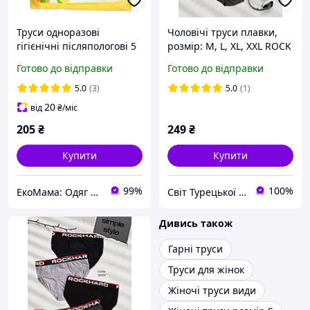
Труси одноразові
Чоловічі труси плавки,
гігієнічні післяпологові 5
розмір: M, L, XL, XXL ROCK
шт. розмір M/L з високим
HARD (ТУРЕЧЧИНА) чорні
Готово до відправки
Готово до відправки
ступенем поглинання для
породіль Baby Team білий
5.0
(3)
5.0
(1)
20
від
₴
/міс
205
₴
249
₴
Купити
Купити
99%
100%
ЕкоМама: Одяг для вагітних, білизна для годування, сумка у пологовий, одяг для новонароджених
Світ Турецької Білизни
Дивись також
Гарні труси
Труси для жінок
Жіночі труси види