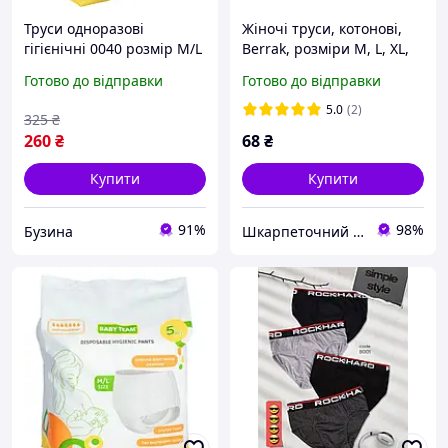
Труси одноразові
Жіночі труси, котонові,
гігієнічні 0040 розмір M/L
Berrak, розміри M, L, XL,
5 штук buzyna
Туреччина.
Готово до відправки
Готово до відправки
5.0
(2)
325
₴
260
₴
68
₴
Купити
Купити
91%
98%
Бузина
Шкарпеточний рай