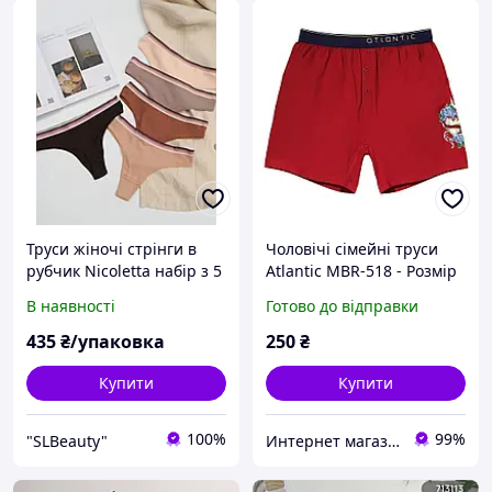
Труси жіночі стрінги в
Чоловічі сімейні труси
рубчик Nicoletta набір з 5
Atlantic MBR-518 - Розмір
шт. розмір M, L, XL
(M, L, XL) М
В наявності
Готово до відправки
435
₴/упаковка
250
₴
Купити
Купити
100%
99%
"SLBeauty"
Интернет магазин "Берегиня". Все для Мамы и Малыша