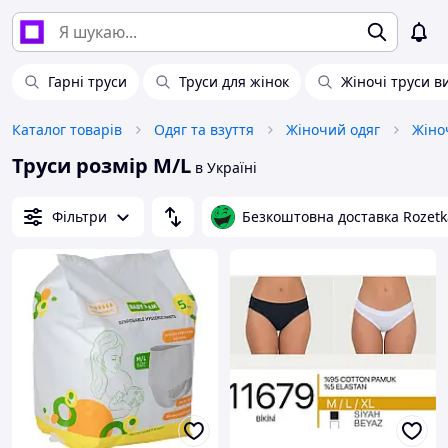
Гарні труси
Труси для жінок
Жіночі труси в
Каталог товарів
Одяг та взуття
Жіночий одяг
Жіно
Труси розмір M/L
в Україні
Фільтри
Безкоштовна доставка Rozetk