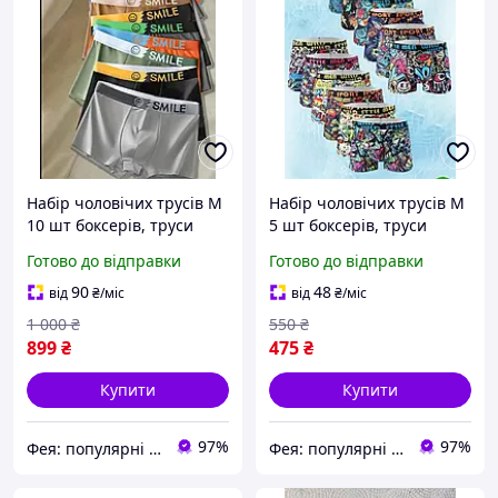
Набір чоловічих трусів М
Набір чоловічих трусів М
10 шт боксерів, труси
5 шт боксерів, труси
боксери для чоловіків
боксери для чоловіків
Готово до відправки
Готово до відправки
розмір 44-46
розмір 44-46
90
48
від
₴
/міс
від
₴
/міс
1 000
₴
550
₴
899
₴
475
₴
Купити
Купити
97%
97%
Фея: популярні товари в інтернеті
Фея: популярні товари в інтернеті