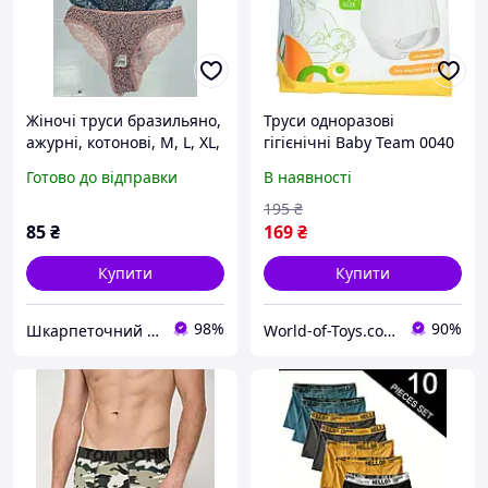
Жіночі труси бразильяно,
Труси одноразові
ажурні, котонові, M, L, XL,
гігієнічні Baby Team 0040
2XL розміри, Donella,
розмір M/L 5 штук, World-
Готово до відправки
В наявності
Туреччина.
of-Toys
195
₴
85
₴
169
₴
Купити
Купити
98%
90%
Шкарпеточний рай
World-of-Toys.com.ua