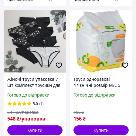
Жіночі труси упаковка 7
Труси одноразові
шт комплект трусики для
гігієнічні розмір M/L 5
жінок котон сліпи
штук Хіт продажу!
Готово до відправки
Готово до відправки
бавовна Ніколетта
Туреччина розмір M,L, XL,
5.0
(1)
2XL
647
₴/упаковка
195
₴
548
₴/упаковка
156
₴
Купити
Купити