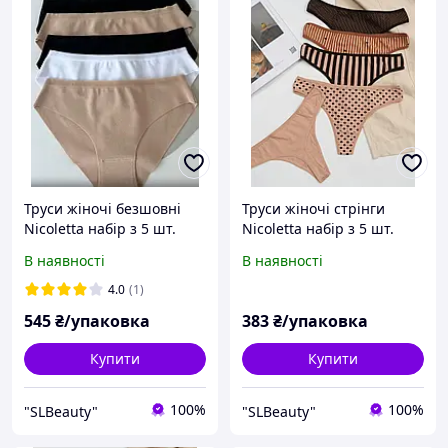
Труси жіночі безшовні
Труси жіночі стрінги
Nicoletta набір з 5 шт.
Nicoletta набір з 5 шт.
однотонні розмір M, L, XL,
розмір M, L, XL
В наявності
В наявності
2XL
4.0
(1)
545
₴/упаковка
383
₴/упаковка
Купити
Купити
100%
100%
"SLBeauty"
"SLBeauty"