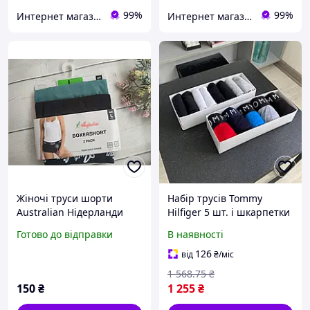
99%
99%
Интернет магазин "Берегиня". Все для Мамы и Малыша
Интернет магазин "Берегиня". Все для Мамы и Малыша
Жіночі труси шорти
Набір трусів Tommy
Australian Нідерланди
Hilfiger 5 шт. і шкарпетки
2шт/уп Зелені+Чорні -
8 пар для чоловіків
Готово до відправки
В наявності
Розмір (M, L, XL) XL
розміри M L XL XXL
матеріал 93% бавовна 7%
126
від
₴
/міс
еластан
1 568
.75
₴
150
₴
1 255
₴