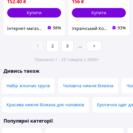
152
.40
₴
156
₴
Купити
Купити
98%
93%
Інтернет-магазин одягу та взуття "Obnofka"
Український Кошик
1
2
3
...
Показано 1 - 29 товарів з 3000+
Дивись також
Набір жіночих трусів
Чоловіча нижня білизна
Чол
Красива нижня білизна для чоловіків
Еротична одяг дл
Популярні категорії