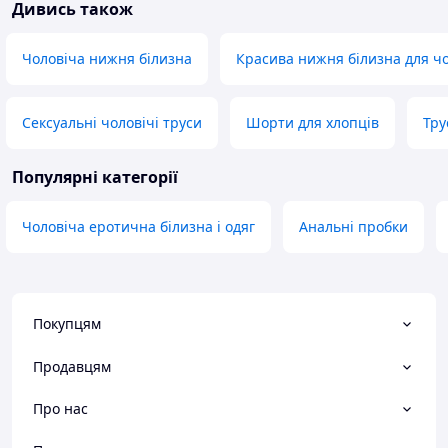
Дивись також
Чоловіча нижня білизна
Красива нижня білизна для чо
Сексуальні чоловічі труси
Шорти для хлопців
Тру
Популярні категорії
Чоловіча еротична білизна і одяг
Анальні пробки
Покупцям
Продавцям
Про нас