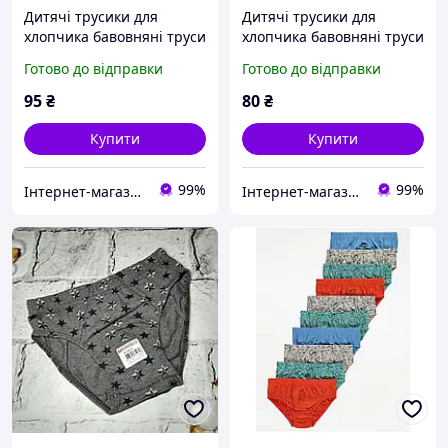
Дитячі трусики для
Дитячі трусики для
хлопчика бавовняні труси
хлопчика бавовняні труси
хлопчику Donella 146-152
хлопчику Donella 110-116
Готово до відправки
Готово до відправки
см 10-11 років Тигр Жовті
см 4-5 років Зірки
76711292B-4
Блакитні 762501-4
95
₴
80
₴
Купити
Купити
99%
99%
Інтернет-магазин EASY CHOICE - подарунки, декор для свят
Інтернет-магазин EASY CHOICE - подарунки, декор для свят