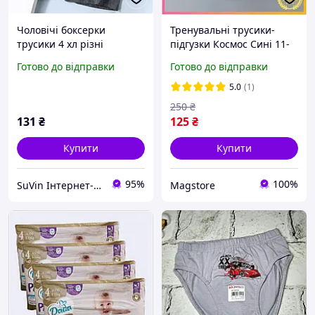
Чоловічі боксерки
Тренувальні трусики-
трусики 4 хл різні
підгузки Космос Сині 11-
кольори середня посадка
16 кг багаторазові для
Готово до відправки
Готово до відправки
(об'єм 80-100 см) стильні,
хлопчиків навчання
модні, для хлопців
горщика
5.0
(1)
250
₴
131
₴
125
₴
Купити
Купити
95%
100%
SuVin Інтернет-магазин
Magstore