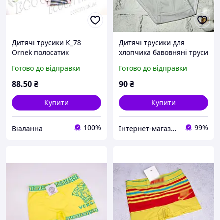
Дитячі трусики К_78
Дитячі трусики для
Ornek полосатик
хлопчика бавовняні труси
виробництво Туреччина
хлопчику Donella 122-128
Готово до відправки
Готово до відправки
см 6-7 років Машинка
Сірі 767016-4
88
.50
₴
90
₴
Купити
Купити
100%
99%
Віаланна
Інтернет-магазин EASY CHOICE - подарунки, декор для свят