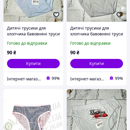
Дитячі трусики для
Дитячі трусики для
хлопчика бавовняні труси
хлопчика бавовняні труси
хлопчику Donella 122-128
хлопчику Donella 122-128
Готово до відправки
Готово до відправки
см 6-7 років Машинка
см 6-7 років Машинка
Блакитні 767016-2
Сірі 767016-3
90
₴
90
₴
Купити
Купити
99%
99%
Інтернет-магазин EASY CHOICE - подарунки, декор для свят
Інтернет-магазин EASY CHOICE - подарунки, декор для свят