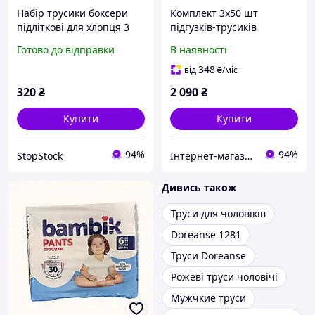
Набір трусики боксери
Комплект 3х50 шт
підліткові для хлопця 3
підгузків-трусиків
шт Happy Shorts , колір
Kruidvat 5 для хлопців та
Готово до відправки
В наявності
чорний з салатовим 158-
дівчат, 880EE5250
164
348
від
₴
/міс
320
₴
2 090
₴
Купити
Купити
94%
94%
StopStock
Інтернет-магазин KievMarket
Дивись також
Труси для чоловіків
Doreanse 1281
Труси Doreanse
Рожеві труси чоловічі
Мужчкие труси