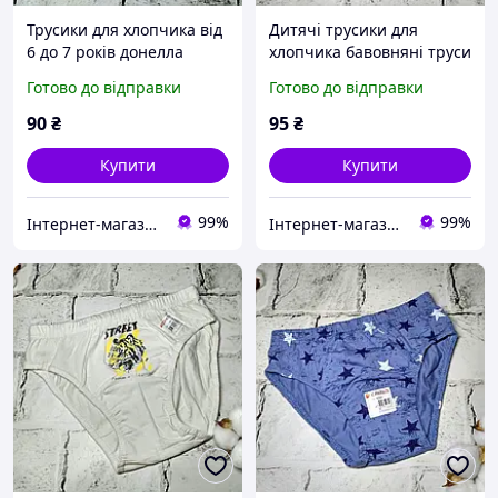
Трусики для хлопчика від
Дитячі трусики для
6 до 7 років донелла
хлопчика бавовняні труси
Donella оригінал труси
хлопчику Donella 134-140
Готово до відправки
Готово до відправки
дитячі нижня білизна
см 8-9 років Зелені
881801-5
90
₴
95
₴
Купити
Купити
99%
99%
Інтернет-магазин EASY CHOICE - подарунки, декор для свят
Інтернет-магазин EASY CHOICE - подарунки, декор для свят