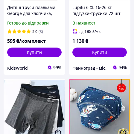
Дитячі труси плавками
Lupilu 6 XL 16-26 кг
George для хлопчика,
підгузки-трусики 72 шт
чудики різнокольорові,
для хлопців та дівчат
Готово до відправки
В наявності
розміри 86-128
880518H0P
188
5.0
(3)
від
₴
/міс
595
₴/комплект
1 130
₴
Купити
Купити
99%
94%
KidsWorld
Файноград - місто файних речей