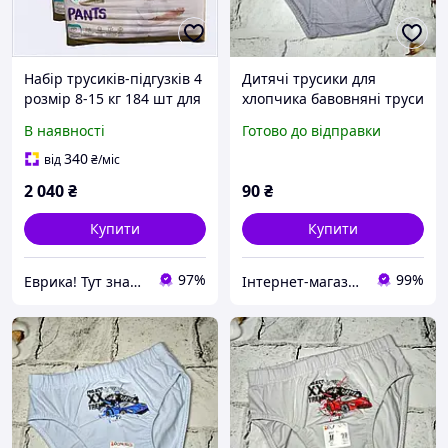
Набір трусиків-підгузків 4
Дитячі трусики для
розмір 8-15 кг 184 шт для
хлопчика бавовняні труси
хлопців та дівчат
хлопчику Donella 122-128
В наявності
Готово до відправки
88AX59412
см 6-7 років Машинка
Сірі 767016-1
340
від
₴
/міс
2 040
₴
90
₴
Купити
Купити
97%
99%
Еврика! Тут знайдеться все!
Інтернет-магазин EASY CHOICE - подарунки, декор для свят