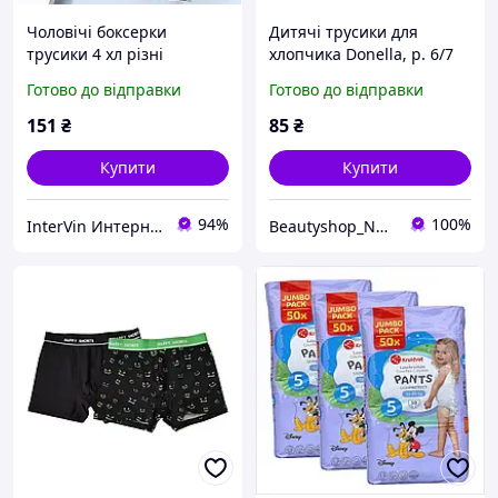
Чоловічі боксерки
Дитячі трусики для
трусики 4 хл різні
хлопчика Donella, р. 6/7
кольори середня посадка
(122/128)
Готово до відправки
Готово до відправки
(об'єм 80-100 см) стильні,
модні, для хлопців
151
₴
85
₴
Купити
Купити
94%
100%
InterVin Интернет-магазин
Beautyshop_Natali