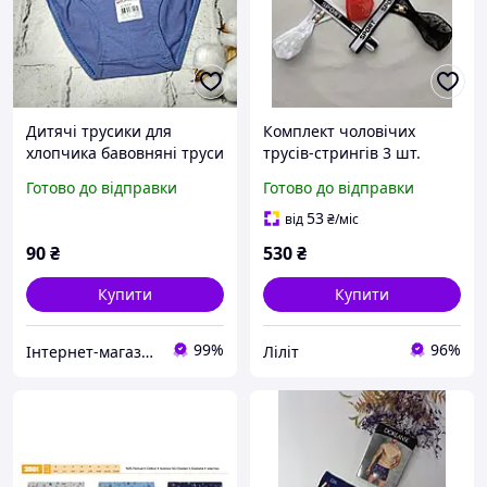
Дитячі трусики для
Комплект чоловічих
хлопчика бавовняні труси
трусів-стрингів 3 шт.
хлопчику Donella 122-128
розмір універсальний
Готово до відправки
Готово до відправки
см 6-7 років Машинка
Сині 767016-5
53
від
₴
/міс
90
₴
530
₴
Купити
Купити
99%
96%
Інтернет-магазин EASY CHOICE - подарунки, декор для свят
Ліліт