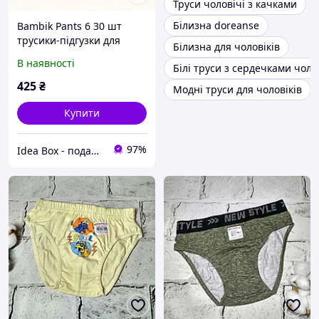
Труси чоловічі з качками
Білизна doreanse
Bambik Pants 6 30 шт
трусики-підгузки для
Білизна для чоловіків
хлопців і дівчат
В наявності
Білі труси з сердечками чоло
876T90K3C6
425
₴
Модні труси для чоловіків
Купити
97%
Idea Box - подарки для всей семьи