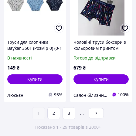
Труси для хлопчика
Чоловічі труси боксери з
Baykar 3501 (Розмір 0) (0-1
кольоровим принтом
рік) Ціна за 1 шт.
Doreanse Neon 1704
В наявності
Готово до відправки
доренс
149
₴
679
₴
Купити
Купити
93%
100%
Люсьєн
Салон білизни "Спокуса"
1
2
3
...
Показано 1 - 29 товарів з 2000+