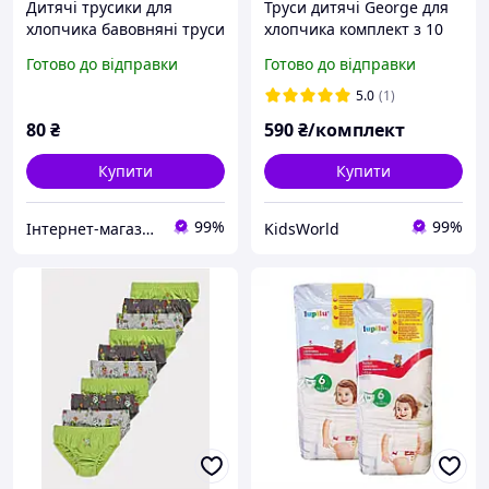
Дитячі трусики для
Труси дитячі George для
хлопчика бавовняні труси
хлопчика комплект з 10
хлопчику Donella 110-116
штук з принтами розмір
Готово до відправки
Готово до відправки
см 4-5 років Зірки Графіт
86-92
762501-5
5.0
(1)
80
₴
590
₴/комплект
Купити
Купити
99%
99%
Інтернет-магазин EASY CHOICE - подарунки, декор для свят
KidsWorld