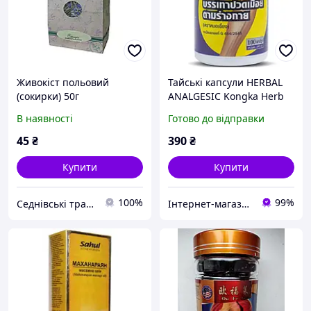
Живокіст польовий
Тайські капсули HERBAL
(сокирки) 50г
ANALGESIC Kongka Herb
від болю в суглобах,
В наявності
Готово до відправки
колінах, попереку, м'язах
45
₴
390
₴
Купити
Купити
100%
99%
Седнівські трави
Інтернет-магазин GreenSpa - косметика і товари для здоров'я з Таїланду в Україні