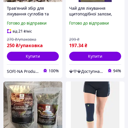
Трав'яний збір для
Чай для лікування
лікування суглобів та
щитоподібної залози,
кореневий збір для
монастирське збирання
Готово до відправки
Готово до відправки
суглобів
трав для щитоподібного
суглоба
21
від
₴
/міс
270
₴/упаковка
299
₴
250
₴/упаковка
197
.34
₴
Купити
Купити
100%
94%
SOFI-NA Production
💎💛💎Доступна-Аптека 💎💛💎