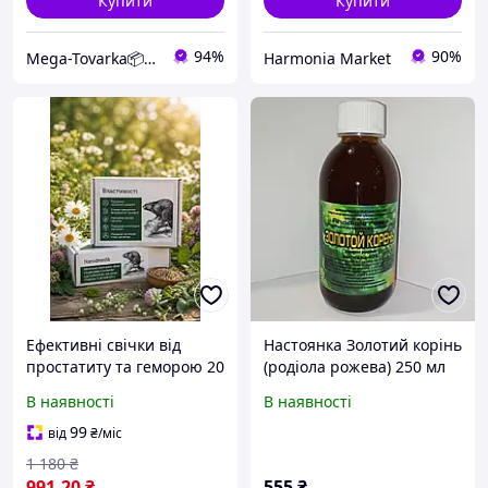
Купити
Купити
94%
90%
Mega-Tovarka📦💙💛
Harmonia Market
Ефективні свічки від
Настоянка Золотий корінь
простатиту та геморою 20
(родіола рожева) 250 мл
штук
В наявності
В наявності
99
від
₴
/міс
1 180
₴
991
.20
₴
555
₴