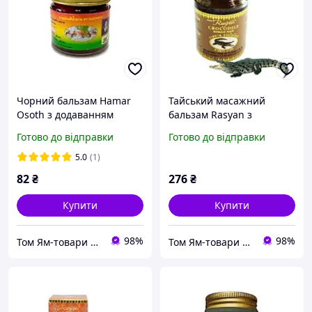
Чорний бальзам Hamar
Тайський масажний
Osoth з додаванням
бальзам Rasyan з
козячого жиру та
Крокодиловою оливою
Готово до відправки
Готово до відправки
витяжкою з рогового
Osoth 5 г
5.0
(1)
82
₴
276
₴
Купити
Купити
98%
98%
Том Ям-товари з Таїланду,опт і роздріб
Том Ям-товари з Таїланду,опт і роздріб