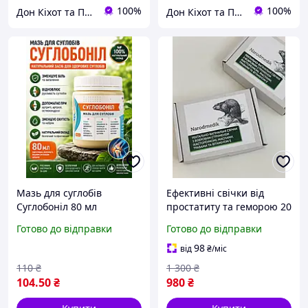
100%
100%
Дон Кіхот та Попелюшка
Дон Кіхот та Попелюшка
Мазь для суглобів
Ефективні свічки від
Суглобоніл 80 мл
простатиту та геморою 20
натуральний засіб від
штук
Готово до відправки
Готово до відправки
болю, запалення, при
артриті, артрозі та
98
від
₴
/міс
остеохондрозі
110
₴
1 300
₴
104
.50
₴
980
₴