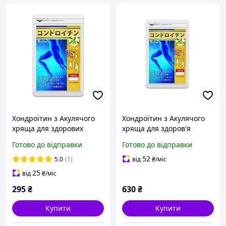
Хондроітин з Акулячого
Хондроїтин з Акулячого
хряща для здорових
хряща для здоров'я
Суглобів і Кісток
Суглобів і Кісток
Готово до відправки
Готово до відправки
SeedComs 30 капсул на 1
SeedComs 90 капсул на 3
місяць прийому
місяці прийому
52
5.0
(1)
від
₴
/міс
25
від
₴
/міс
295
₴
630
₴
Купити
Купити