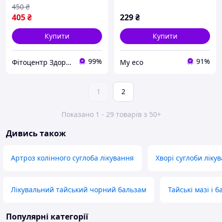
450
₴
405
₴
229
₴
Купити
Купити
99%
91%
Фітоцентр Здоров'я & Краса
Му eco
1
2
Показано 1 - 29 товарів з 50+
Дивись також
Артроз колінного суглоба лікування
Хворі суглоби ліку
Лікувальний тайський чорний бальзам
Тайські мазі і 
Популярні категорії