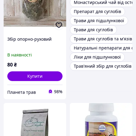
Монастирський чай від осте
Препарат для суглобів
Трави для підшлункової
Трави для суглобів
Трави для суглобів та м'язів
Збір опорно-руховий
Натуральні препарати для су
В наявності
Ліки для підшлункової
80
₴
Трав'яний збір для суглобів
Купити
98%
Планета трав