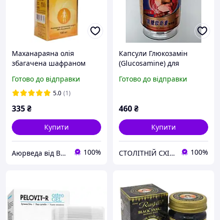
Маханараяна олія
Капсули Глюкозамін
збагачена шафраном
(Glucosamine) для
лікування суглобів,
суглобів
Готово до відправки
Готово до відправки
хребта, зв'язок,
Mahanarayan oil 100ml
5.0
(1)
335
₴
460
₴
Купити
Купити
100%
100%
Аюрведа від ВЕДАСТАН™
СТОЛІТНІЙ СХІД-ДФ