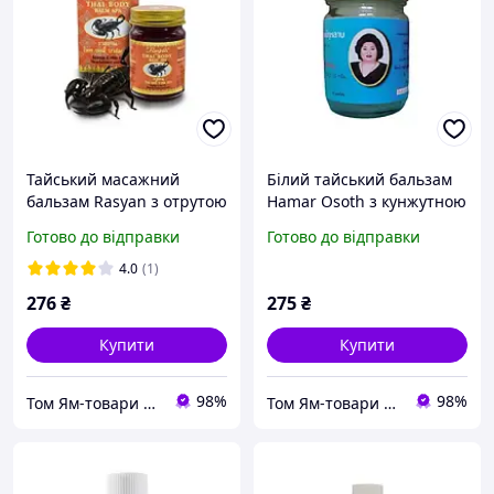
Тайський масажний
Білий тайський бальзам
бальзам Rasyan з отрутою
Hamar Osoth з кунжутною
Скорпіону 50г
олією 50г
Готово до відправки
Готово до відправки
4.0
(1)
276
₴
275
₴
Купити
Купити
98%
98%
Том Ям-товари з Таїланду,опт і роздріб
Том Ям-товари з Таїланду,опт і роздріб