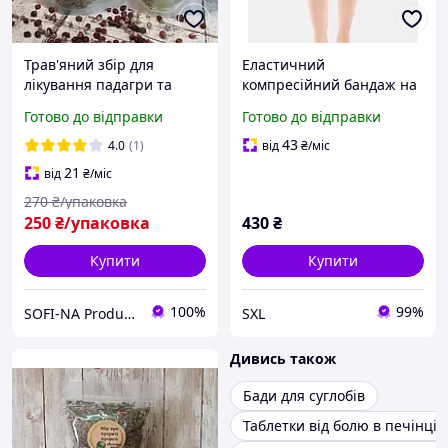
Трав'яний збір для
Еластичний
лікування падагри та
компресійний бандаж на
фітованна при падагри
коліно Ersamed ELS-01
Готово до відправки
Готово до відправки
для стабілізації суглоба
профілактики і лікування
43
4.0
(1)
від
₴
/міс
травм артриту та болю ун
21
від
₴
/міс
270
₴/упаковка
250
₴/упаковка
430
₴
Купити
Купити
100%
99%
SOFI-NA Production
SXL
Дивись також
Бади для суглобів
Таблетки від болю в печінці