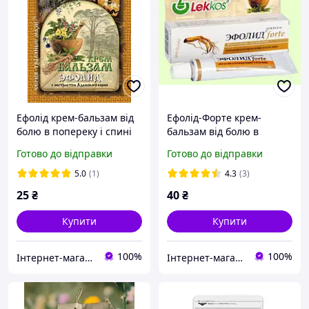
Ефолід крем-бальзам від
Ефолід-Форте крем-
болю в попереку і спині
бальзам від болю в
10г.
попереку і спині 15г.
Готово до відправки
Готово до відправки
5.0
(1)
4.3
(3)
25
₴
40
₴
Купити
Купити
100%
100%
Інтернет-магазин "Домашня Аптечка"
Інтернет-магазин "Домашня Аптечка"