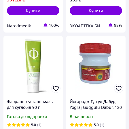
Купити
Купити
100%
98%
Narodmedik
ЭКОАПТЕКА БИОФАРМАЦИЯ
Флоравіт суставіт мазь
Йогарадж Гуггул Дабур,
для суглобів 90 г
Yograj Guggulu Dabur, 120
Примафлора
таб.
Готово до відправки
В наявності
5.0
(1)
5.0
(1)