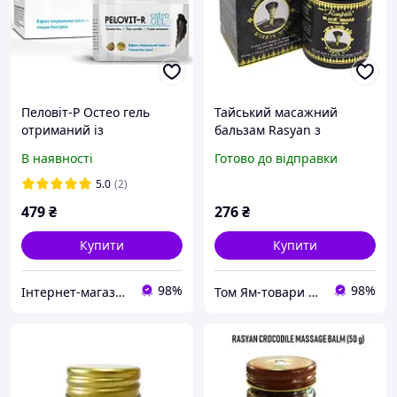
Пеловіт-Р Остео гель
Тайський масажний
отриманий із
бальзам Rasyan з
лікувального бруду
екстрактом Чорної Змії
В наявності
Готово до відправки
Куяльника Гель для
суглобів
5.0
(2)
479
₴
276
₴
Купити
Купити
98%
98%
Інтернет-магазин "Амуро-парфум"
Том Ям-товари з Таїланду,опт і роздріб