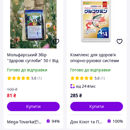
Мольфарський Збір
Комплекс для здоров'я
"Здорові суглоби" 50 г Від
опорно-рухової системи
артриту, артрозу,
Seedcoms 90 шт на 1
Готово до відправки
Готово до відправки
остеохондрозу та
місяць прийому
запалень
5.0
(1)
5.0
(1)
24
від
₴
/міс
100
₴
81
₴
285
₴
Купити
Купити
94%
100%
Mega-Tovarka📦💙💛
Дон Кіхот та Попелюшка