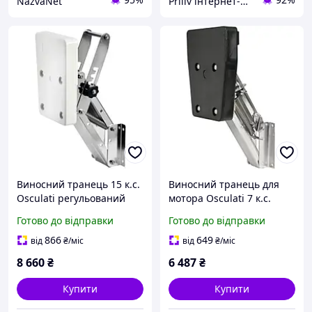
NazvaNet
Priliv інтернет-магазин
Виносний транець 15 к.с.
Виносний транець для
Osculati регульований
мотора Osculati 7 к.с.
AISI 316 максимальне
нержавіюча сталь
Готово до відправки
Готово до відправки
навантаження 40 кг для
максимум 25 кг проста
човнів
установка та надійність
866
649
від
₴
/міс
від
₴
/міс
8 660
₴
6 487
₴
Купити
Купити