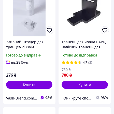
Зливний Штуцер для
Транець для човна БАРК,
транцем d38мм
навісний транець для
надувного човна,
Готово до відправки
Готово до відправки
кріплення для мотора
човна
28
від
₴
/міс
4.7
(3)
750
₴
276
₴
700
₴
Купити
Купити
98%
98%
Vash-Brend.com.ua
ГОР - круте спорядження для рафтингу та водного туризму