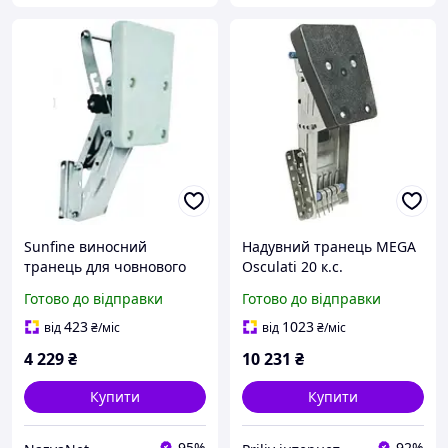
Sunfine виносний
Надувний транець MEGA
транець для човнового
Osculati 20 к.с.
мотора до 15 к.с.
регульований з
Готово до відправки
Готово до відправки
нержавіюча сталь AISI
нержавіючої сталі хід 290
304 регульований
мм для двигунів до 40 кг
423
1023
від
₴
/міс
від
₴
/міс
механізм 190 x 260 мм
4 229
₴
10 231
₴
Купити
Купити
95%
92%