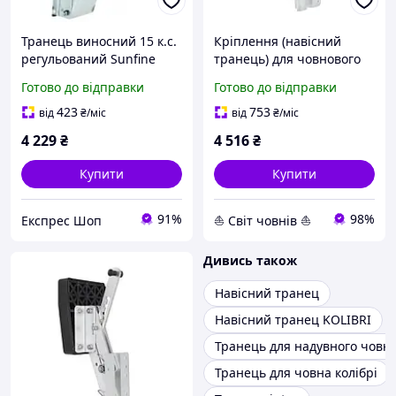
Транець виносний 15 к.с.
Кріплення (навісний
регульований Sunfine
транець) для човнового
нержавіюча сталь AISI
двигуна 15-30 кг
Готово до відправки
Готово до відправки
304 транцевий плитка
190 x 260 мм
423
753
від
₴
/міс
від
₴
/міс
4 229
₴
4 516
₴
Купити
Купити
91%
98%
Експрес Шоп
⛵ Світ човнів ⛵
Дивись також
Навісний транец
Навісний транец KOLIBRI
Транець для надувного човн
Транець для човна колібрі