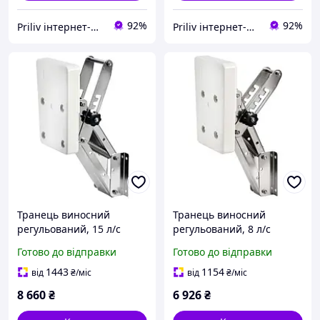
92%
92%
Priliv інтернет-магазин
Priliv інтернет-магазин
Транець виносний
Транець виносний
регульований, 15 л/с
регульований, 8 л/с
Osculati для човна
Osculati для човна
Готово до відправки
Готово до відправки
(47.376.10)
(47.376.11)
1443
1154
від
₴
/міс
від
₴
/міс
8 660
₴
6 926
₴