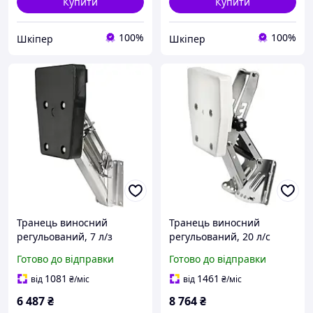
Купити
Купити
100%
100%
Шкіпер
Шкіпер
Транець виносний
Транець виносний
регульований, 7 л/з
регульований, 20 л/с
Osculati для човна
Osculati для човна
Готово до відправки
Готово до відправки
(47.376.12)
(47.376.26)
1081
1461
від
₴
/міс
від
₴
/міс
6 487
₴
8 764
₴