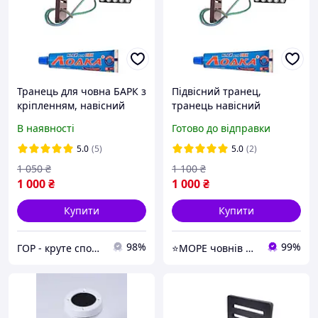
Транець для човна БАРК з
Підвісний транец,
кріпленням, навісний
транець навісний
транець для надувного
знімний, транец для
В наявності
Готово до відправки
човна, кріплення для
надувного човна в
мотора човна
комплекті кріплення і
5.0
(5)
5.0
(2)
клей ПВХ
1 050
₴
1 100
₴
1 000
₴
1 000
₴
Купити
Купити
98%
99%
ГОР - круте спорядження для рафтингу та водного туризму
⭐️МОРЕ човнів ПВХ ▶️more-lodok.com.ua ⚡