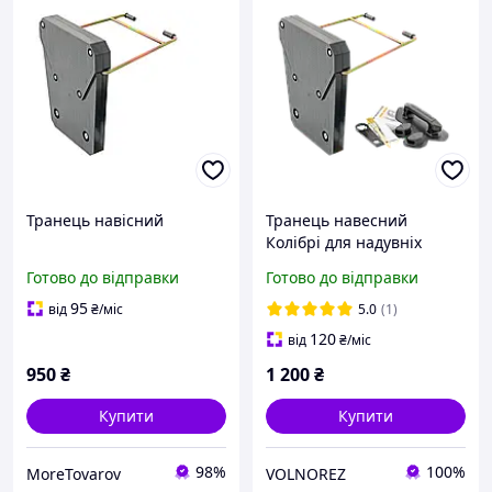
Транець навісний
Транець навесний
Колібрі для надувніх
човнів з кріпленням
Готово до відправки
Готово до відправки
95
від
₴
/міс
5.0
(1)
120
від
₴
/міс
950
₴
1 200
₴
Купити
Купити
98%
100%
MoreTovarov
VOLNOREZ