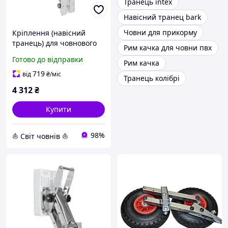
Транець intex
Навісний транец bark
Човни для прикорму
Кріплення (навісний
транець) для човнового
Рим качка для човни пвх
двигуна 15-30 кг пластина
Готово до відправки
Рим качка
пластик
719
від
₴
/міс
Транець колібрі
4 312
₴
Купити
98%
⛵ Світ човнів ⛵