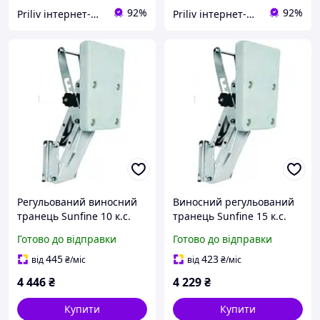
92%
92%
Priliv інтернет-магазин
Priliv інтернет-магазин
Регульований виносний
Виносний регульований
транець Sunfine 10 к.с.
транець Sunfine 15 к.с.
нержавіюча сталь 30 кг
AISI 304 надводний 190 x
Готово до відправки
Готово до відправки
білий пластик 110x140 мм
260 мм вага 40 кг
190x260 мм
445
423
від
₴
/міс
від
₴
/міс
4 446
₴
4 229
₴
Купити
Купити