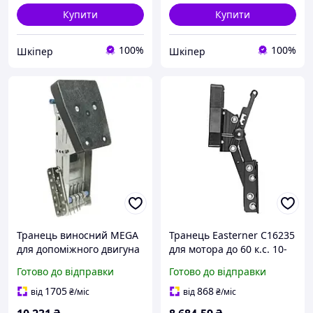
Купити
Купити
100%
100%
Шкіпер
Шкіпер
Транець виносний MEGA
Транець Easterner C16235
для допоміжного двигуна
для мотора до 60 к.с. 10-
Osculati для човна
40 кг алюміній новий
Готово до відправки
Готово до відправки
(47.376.28)
1705
868
від
₴
/міс
від
₴
/міс