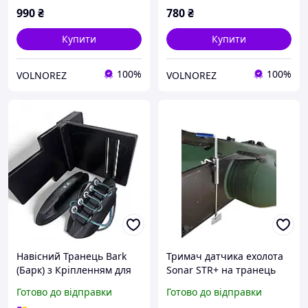
990
₴
780
₴
Купити
Купити
100%
100%
VOLNOREZ
VOLNOREZ
Навісний Транець Bark
Тримач датчика ехолота
(Барк) з Кріпленням для
Sonar STR+ на транець
Надувних Човнів
надувних човнів із ПВХ
Готово до відправки
Готово до відправки