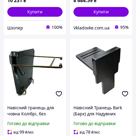
10 231
₴
8 684
.59
₴
Купити
Купити
100%
95%
Шкіпер
Vkladovke.com.ua
Навісний транець для
Навісний Транець Bark
човна Колібрі, без
(Барк) для Надувних
кріплення (колір чорний)
Човнів без Кріпленя
Готово до відправки
Готово до відправки
99
78
від
₴
/міс
від
₴
/міс