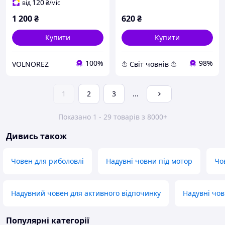
120
від
₴
/міс
1 200
₴
620
₴
Купити
Купити
100%
98%
VOLNOREZ
⛵ Світ човнів ⛵
1
2
3
...
Показано 1 - 29 товарів з 8000+
Дивись також
Човен для риболовлі
Надувні човни під мотор
Чо
Надувний човен для активного відпочинку
Надувні чов
Популярні категорії