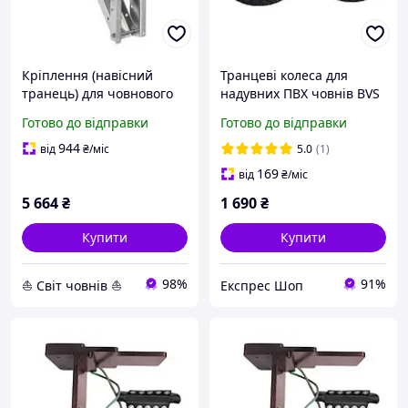
Кріплення (навісний
Транцеві колеса для
транець) для човнового
надувних ПВХ човнів BVS
двигуна 20-40 кг пластина
КТ270 Base знімно-
Готово до відправки
Готово до відправки
пластик
складні пневматичні
260x85 навантаження до
944
від
₴
/міс
5.0
(1)
210 кг оцинковане новий
169
від
₴
/міс
5 664
₴
1 690
₴
Купити
Купити
98%
91%
⛵ Світ човнів ⛵
Експрес Шоп