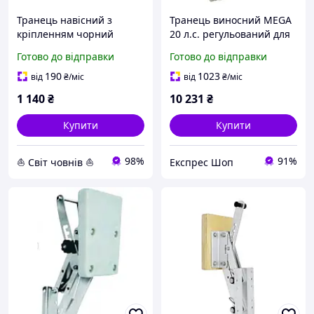
Транець навісний з
Транець виносний MEGA
кріпленням чорний
20 л.с. регульований для
човнового мотора
Готово до відправки
Готово до відправки
нержавіюча сталь Італія
40 кг 2-тактний та 4-
190
1023
від
₴
/міс
від
₴
/міс
тактний
1 140
₴
10 231
₴
Купити
Купити
98%
91%
⛵ Світ човнів ⛵
Експрес Шоп