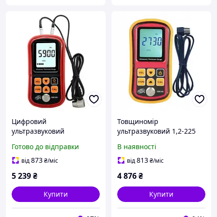
Цифровий
Товщиномір
ультразвуковий
ультразвуковий 1,2-225
товщиномір 1,2-300 мм
мм BENETECH GM100
Готово до відправки
В наявності
BENETECH GM100X
873
813
від
₴
/міс
від
₴
/міс
5 239
₴
4 876
₴
Купити
Купити