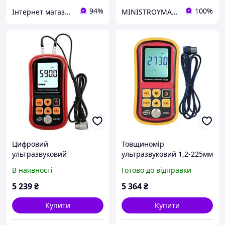
94%
100%
Інтернет магазин SHOP TOOLS
MINISTROYMARKET
Цифровий
Товщиномір
ультразвуковий
ультразвуковий 1,2-225мм
товщиномір 1,2-300мм
BENETECH GM100
В наявності
Готово до відправки
BENETECH GM100X
5 239
₴
5 364
₴
Купити
Купити