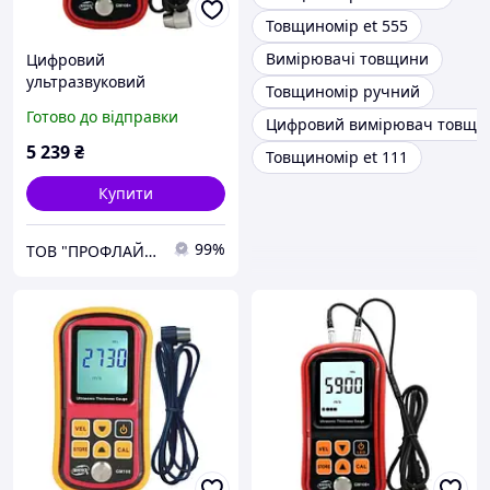
Товщиномір et 555
Вимірювачі товщини
Цифровий
ультразвуковий
Товщиномір ручний
товщиномір 1,2-300 мм
Готово до відправки
Цифровий вимірювач товщи
BENETECH GM100X
5 239
₴
Товщиномір et 111
Купити
99%
ТОВ "ПРОФЛАЙН 2000"