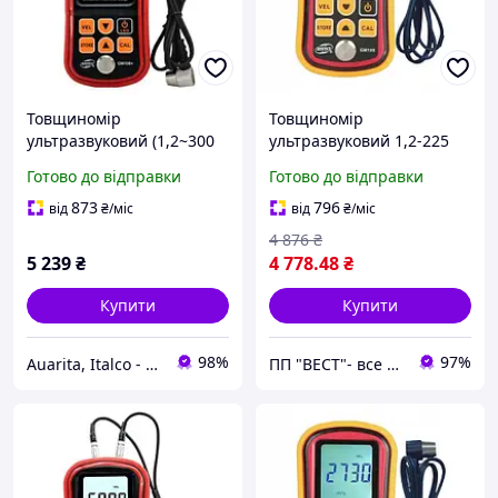
Товщиномір
Товщиномір
ультразвуковий (1,2~300
ультразвуковий 1,2-225
мм) Benetech GM100X
мм BENETECH GM100
Готово до відправки
Готово до відправки
873
796
від
₴
/міс
від
₴
/міс
4 876
₴
5 239
₴
4 778
.48
₴
Купити
Купити
98%
97%
Auarita, Italco - преміальне фарбувальне обладнання
ПП "ВЕСТ"- все для зварки, спецодяг та взуття, пожежна безпека, покрівельні матеріали.