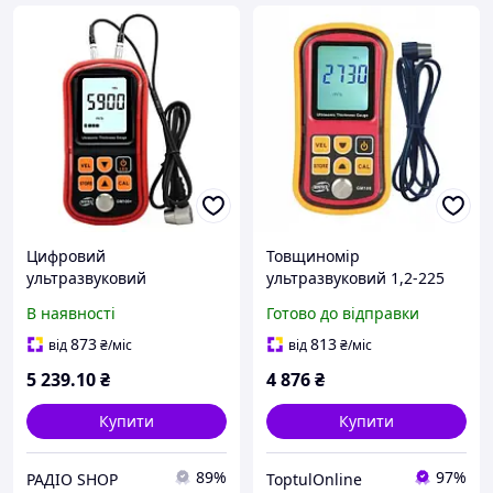
Цифровий
Товщиномір
ультразвуковий
ультразвуковий 1,2-225
товщиномір 1,2-300 мм
мм BENETECH GM100
В наявності
Готово до відправки
BENETECH GM100X
873
813
від
₴
/міс
від
₴
/міс
5 239
.10
₴
4 876
₴
Купити
Купити
89%
97%
РАДІО SHOP
ToptulOnline