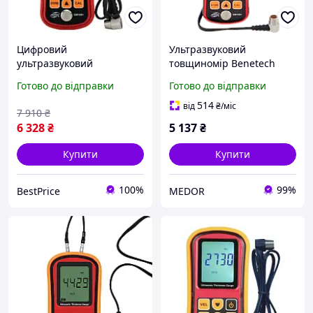
Цифровий
Ультразвуковий
ультразвуковий
товщиномір Benetech
товщиномір 1,2-300мм
GM100+
Готово до відправки
Готово до відправки
BENETECH GM100X
514
від
₴
/міс
7 910
₴
6 328
₴
5 137
₴
Купити
Купити
100%
99%
BestPrice
MEDOR