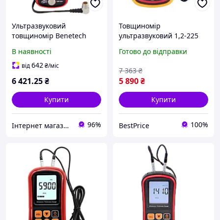
Ультразвуковий
Товщиномір
товщиномір Benetech
ультразвуковий 1,2-225
GM100+
мм BENETECH GM100
В наявності
Готово до відправки
642
від
₴
/міс
7 363
₴
6 421
.25
₴
5 890
₴
Купити
Купити
96%
100%
Інтернет магазин Store7
BestPrice