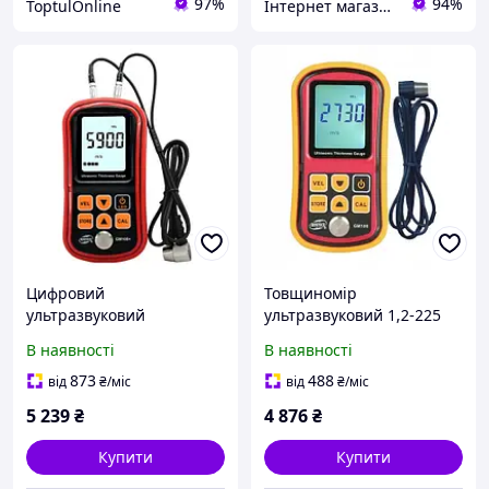
97%
94%
ToptulOnline
Інтернет магазин SHOP TOOLS
Цифровий
Товщиномір
ультразвуковий
ультразвуковий 1,2-225
товщиномір 1,2-300 мм
мм BENETECH GM100
В наявності
В наявності
BENETECH GM100X
873
488
від
₴
/міс
від
₴
/міс
5 239
₴
4 876
₴
Купити
Купити