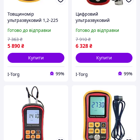
Товщиномір
Цифровий
ультразвуковий 1,2-225
ультразвуковий
мм BENETECH GM100
товщиномір 1,2-300мм
Готово до відправки
Готово до відправки
BENETECH GM100X
7 363
₴
7 910
₴
5 890
₴
6 328
₴
Купити
Купити
99%
99%
I-Torg
I-Torg