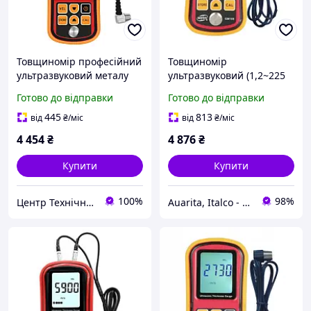
Товщиномір професійний
Товщиномір
ультразвуковий металу
ультразвуковий (1,2~225
від 1,2 мм до 220 мм
мм) Benetech GM100
Готово до відправки
Готово до відправки
Profiline GM100
445
813
від
₴
/міс
від
₴
/міс
4 454
₴
4 876
₴
Купити
Купити
100%
98%
Центр Технічної Безпеки
Auarita, Italco - преміальне фарбувальне обладнання