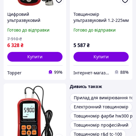
Цифровий
Товщиномір
ультразвуковий
ультразвуковий 1.2-225мм
товщиномір 1,2-300мм
5МГц Benetech GM100 в
Готово до відправки
Готово до відправки
BENETECH GM100X
кейсі
7 910
₴
6 328
₴
5 587
₴
Купити
Купити
99%
88%
Topper
Інтернет-магазин "3S-Avto"
Дивись також
Прилад для вимірювання то
Електронний товщиномір
Товщиномір фарби hw300 pr
Товщиномір професійний
Товщиномір r&d tc-100