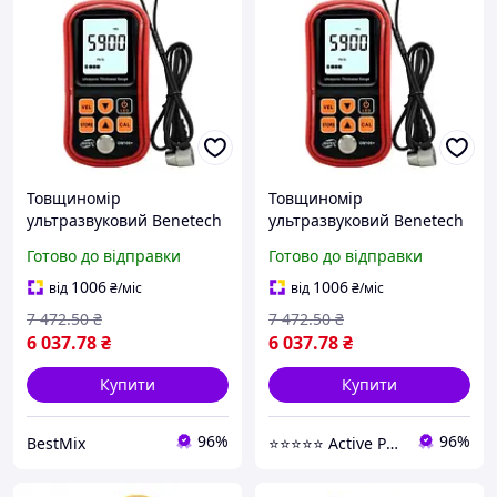
Товщиномір
Товщиномір
ультразвуковий Benetech
ультразвуковий Benetech
GM100X 1,2-300 мм метал
GM100X 1,2-300 мм метал
Готово до відправки
Готово до відправки
пластик кераміка скло
пластик кераміка скло
(622867)
1006
1006
від
₴
/міс
від
₴
/міс
7 472
.50
₴
7 472
.50
₴
6 037
.78
₴
6 037
.78
₴
Купити
Купити
96%
96%
BestMix
⭐️⭐️⭐️⭐️⭐️ Active Point