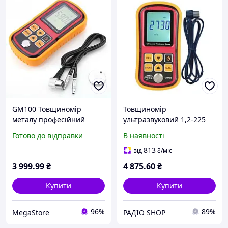
GM100 Товщиномір
Товщиномір
металу професійний
ультразвуковий 1,2-225
ультразвуковий від 1,2 мм
мм BENETECH GM100
Готово до відправки
В наявності
до 220 мм
813
від
₴
/міс
3 999
.99
₴
4 875
.60
₴
Купити
Купити
96%
89%
MegaStore
РАДІО SHOP