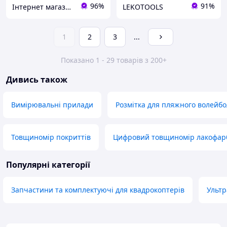
96%
91%
Інтернет магазин "Megotools"
LEKOTOOLS
1
2
3
...
Показано 1 - 29 товарів з 200+
Дивись також
Вимірювальні прилади
Розмітка для пляжного волейбо
Товщиномір покриттів
Цифровий товщиномір лакофарб
Популярні категорії
Запчастини та комплектуючі для квадрокоптерів
Ультр