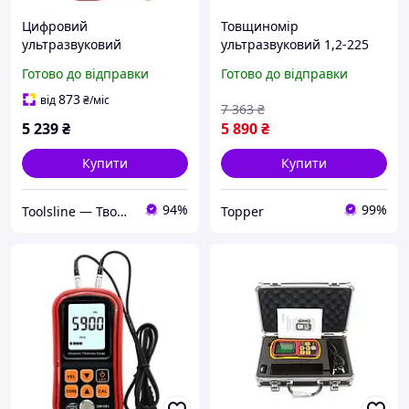
Цифровий
Товщиномір
ультразвуковий
ультразвуковий 1,2-225
товщиномір 1,2-300 мм
мм BENETECH GM100
Готово до відправки
Готово до відправки
BENETECH GM100X
873
від
₴
/міс
7 363
₴
5 239
₴
5 890
₴
Купити
Купити
94%
99%
Toolsline — Твоя лінія інструменту
Topper