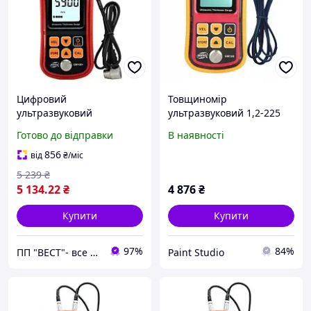
Цифровий
Товщиномір
ультразвуковий
ультразвуковий 1,2-225
товщиномір 1,2-300 мм
мм BENETECH GM100
Готово до відправки
В наявності
BENETECH GM100X
856
від
₴
/міс
5 239
₴
5 134
.22
₴
4 876
₴
Купити
Купити
97%
84%
ПП "ВЕСТ"- все для зварки, спецодяг та взуття, пожежна безпека, покрівельні матеріали.
Paint Studio