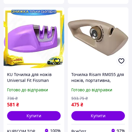
KU Точилка для ножів
Точилка Risam RM055 для
Universal Fit Fissman
ножів, портативна,
бузкова з двома точилами
алмазна, керамічна, 250 х
Готово до відправки
Готово до відправки
для заточування
45 х 90 мм
керамічне та стале
736
₴
593
.75
₴
Uni2L_K
581
₴
475
₴
Купити
Купити
100%
97%
KUPICOM.TOP
ВсеОпт