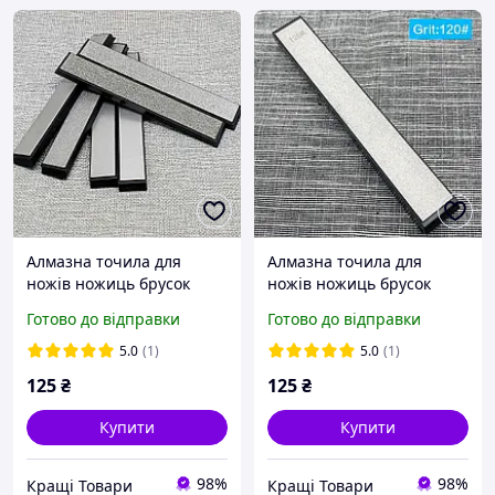
Алмазна точила для
Алмазна точила для
ножів ножиць брусок
ножів ножиць брусок
камінь 80 Grit (305370384)
камінь 120 Grit
Готово до відправки
Готово до відправки
(486084251)
5.0
(1)
5.0
(1)
125
₴
125
₴
Купити
Купити
98%
98%
Кращі Товари
Кращі Товари