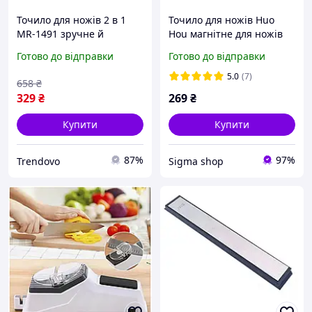
Точило для ножів 2 в 1
Точило для ножів Huo
MR-1491 зручне й
Hou магнітне для ножів
безпечне для
протиударне
Готово до відправки
Готово до відправки
заточування кухонних
ножів із сучасним
5.0
(7)
658
₴
дизайном
329
₴
269
₴
Купити
Купити
87%
97%
Trendovo
Sigma shop