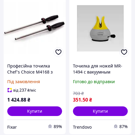
Професійна точилка
Точилка для ножей MR-
Chef's Choice M4168 з
1494 с вакуумным
алмазним покриттям для
креплением для
Під замовлення
Готово до відправки
кухонних ножів
предварительной и
універсальна компактна
финишной заточки
237
від
₴
/міс
703
₴
1 424
.88
₴
351
.50
₴
Купити
Купити
89%
87%
Fixar
Trendovo