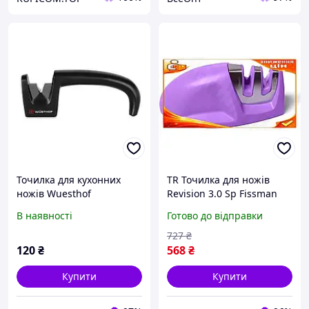
Точилка для кухонних
TR Точилка для ножів
ножів Wuesthof
Revision 3.0 Sp Fissman
Sharpening
бузкова з двома точилами
В наявності
Готово до відправки
для заточування
керамічне та ста SpeR-4N
727
₴
120
₴
568
₴
Купити
Купити