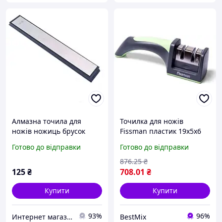
Алмазна точила для
Точилка для ножів
ножів ножиць брусок
Fissman пластик 19х5х6
камінь 180 Grit
см чорна з салатовими
Готово до відправки
Готово до відправки
(998863323)
вставками (563865)
876
.25
₴
125
₴
708
.01
₴
Купити
Купити
93%
96%
Интернет магазин ''Опторг''
BestMix