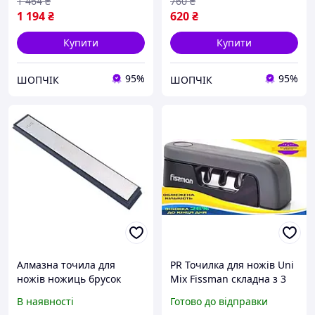
1 464
₴
760
₴
1 194
₴
620
₴
Купити
Купити
95%
95%
ШОПЧІК
ШОПЧІК
Алмазна точила для
PR Точилка для ножів Uni
ножів ножиць брусок
Mix Fissman складна з 3
камінь 150 Grit
точилами для
В наявності
Готово до відправки
(373977341)
заточування ножів з