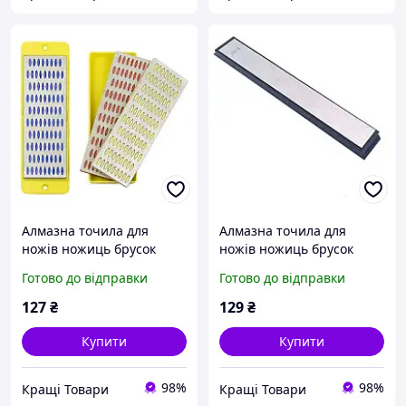
Алмазна точила для
Алмазна точила для
ножів ножиць брусок
ножів ножиць брусок
камінь 320 Grit
камінь 600 Grit
Готово до відправки
Готово до відправки
(920381321)
(894126431)
127
₴
129
₴
Купити
Купити
98%
98%
Кращі Товари
Кращі Товари