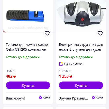
Точило для ножів і сокир
Електрична стругачка для
Geko G81205 компактне
ножів 2 ступені для кухні
для швидкого
Camry MK-8868
Готово до відправки
Готово до відправки
заточування лез на кухні
та природі
125
від
₴
/міс
964
₴
1 754
₴
482
₴
1 253
₴
Купити
Купити
96%
98%
Власноруч!
Зручна Крамниця