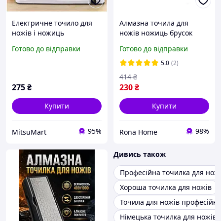
Електричне точило для
Алмазна точила для
ножів і ножиць
ножів ножиць брусок
універсальне USB для
камінь 240 Grit
Готово до відправки
Готово до відправки
швидкого заточування
(585159723)
кухонних інструментів
5.0
(2)
414
₴
275
₴
230
₴
Купити
Купити
95%
98%
MitsuMart
Rona Home
Дивись також
Професійна точилка для нож
Хороша точилка для ножів
Точила для ножів професійні
Німецька точилка для ножів