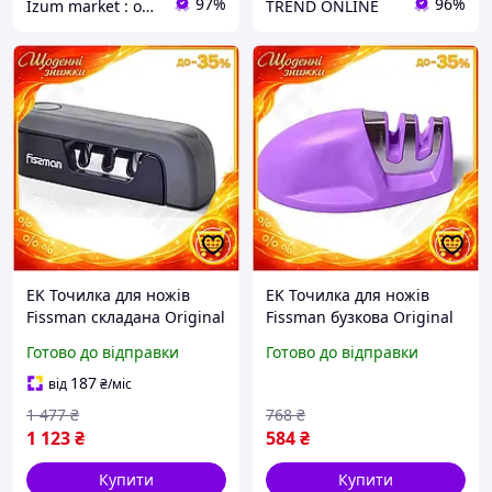
97%
96%
Izum market : оригінальні подарунки | декор і дизайн
TREND ONLINE
EK Точилка для ножів
EK Точилка для ножів
Fissman складана Original
Fissman бузкова Original
Design з 3 точилами для
Design з двома точилами
Готово до відправки
Готово до відправки
заточування сталевих
для заточування
ножів комп HFX17_E
керамічне та ста HFX17_E
187
від
₴
/міс
1 477
₴
768
₴
1 123
₴
584
₴
Купити
Купити