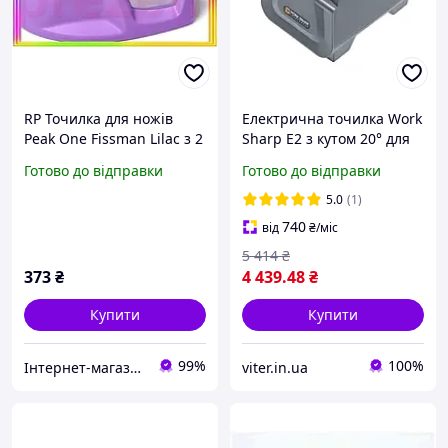
RP Точилка для ножів
Електрична точилка Work
Peak One Fissman Lilac з 2
Sharp E2 з кутом 20° для
видами точила 10х4х5см
професiйного
Готово до відправки
Готово до відправки
PREZ2/G
заточування кухонних
ножів
5.0
(1)
740
від
₴
/міс
5 414
₴
373
₴
4 439
.48
₴
Купити
Купити
99%
100%
Інтернет-магазин фурнітури для творчості і товарів для дітей "7Heaven"
viter.in.ua