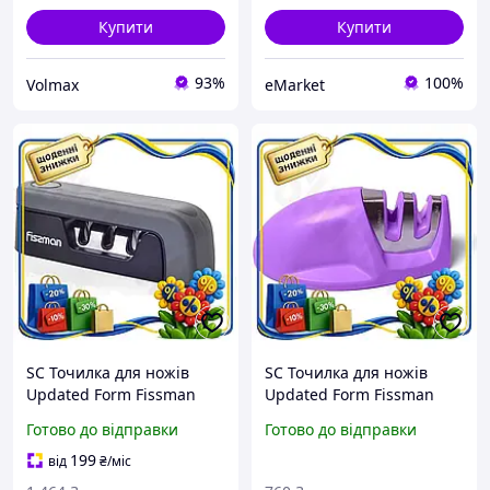
Купити
Купити
93%
100%
Volmax
eMarket
SC Точилка для ножів
SC Точилка для ножів
Updated Form Fissman
Updated Form Fissman
складана з 3 точилами
бузкова з двома точилами
Готово до відправки
Готово до відправки
для заточування сталевих
для заточування
ножів компакт CH2_99K
керамічне та сталев
199
від
₴
/міс
CH2_99K