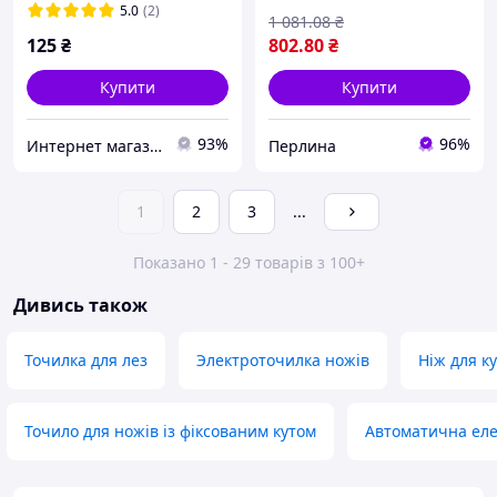
нержавіючої сталі ко
5.0
(2)
1 081
.08
₴
Per33/R
125
₴
802
.80
₴
Купити
Купити
93%
96%
Интернет магазин ''Опторг''
Перлина
1
2
3
...
Показано 1 - 29 товарів з 100+
Дивись також
Точилка для лез
Электроточилка ножів
Ніж для ку
Точило для ножів із фіксованим кутом
Автоматична еле