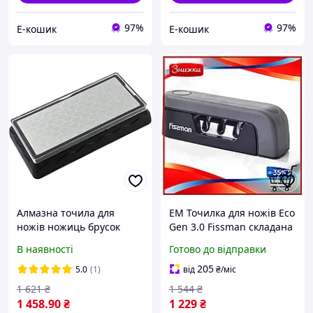
97%
97%
Е-кошик
Е-кошик
Алмазна точила для
EM Точилка для ножів Eco
ножів ножиць брусок
Gen 3.0 Fissman складана
камінь 600 Grit
з 3 точилами для
В наявності
Готово до відправки
(369810531)
заточування сталевих
ножів компактн MAR_K
205
5.0
(1)
від
₴
/міс
1 621
₴
1 544
₴
1 458
.90
₴
1 229
₴