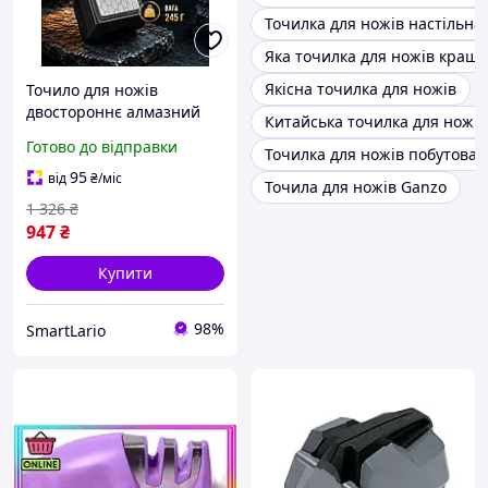
Точилка для ножів настільна
Яка точилка для ножів краще
Якісна точилка для ножів
Точило для ножів
двостороннє алмазний
Китайська точилка для ножів
точильний камінь 400
Готово до відправки
Точилка для ножів побутова
1000 гритів чорний 245
грамів LS-442
95
від
₴
/міс
Точила для ножів Ganzo
1 326
₴
947
₴
Купити
98%
SmartLario