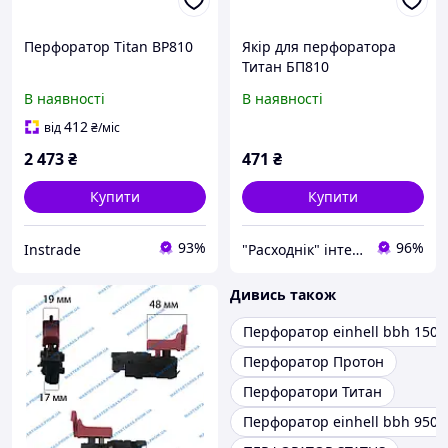
Перфоратор Titan BP810
Якір для перфоратора
Титан БП810
В наявності
В наявності
412
від
₴
/міс
2 473
₴
471
₴
Купити
Купити
93%
96%
Instrade
"Расходнік" інтернет магазин запчастин
Дивись також
Перфоратор einhell bbh 1500
Перфоратор Протон
Перфоратори Титан
Перфоратор einhell bbh 950