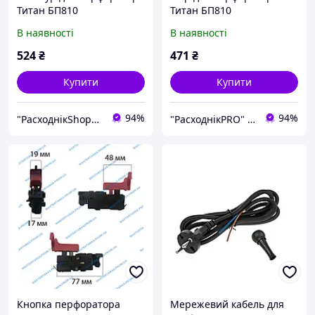
Титан БП810
Титан БП810
В наявності
В наявності
524
₴
471
₴
Купити
Купити
94%
94%
"РасходнікShop" інтернет магазин комплектуючих та запчастин
"РасходнікPRO" магазин запчастин
Кнопка перфоратора
Мережевий кабель для