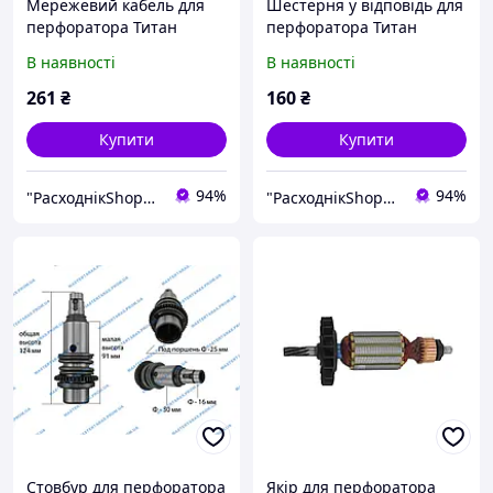
Мережевий кабель для
Шестерня у відповідь для
перфоратора Титан
перфоратора Титан
БП810
БП810
В наявності
В наявності
261
₴
160
₴
Купити
Купити
94%
94%
"РасходнікShop" інтернет магазин комплектуючих та запчастин
"РасходнікShop" інтернет магазин комплектуючих та запчастин
Стовбур для перфоратора
Якір для перфоратора