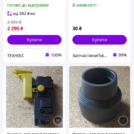
Готово до відправки
В наявності
382
від
₴
/міс
2 559
₴
2 290
₴
30
₴
Купити
Купити
100%
99%
ТЕХНІКС
ЗапчастиниПівдень