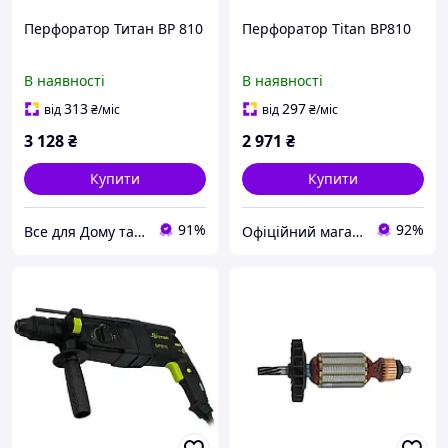
Перфоратор Титан BP 810
Перфоратор Titan BP810
В наявності
В наявності
313
297
від
₴
/міс
від
₴
/міс
3 128
₴
2 971
₴
Купити
Купити
91%
92%
Все для Дому та Саду Bizon24🛠
Офіційний магазин Kraft&Dele🛠