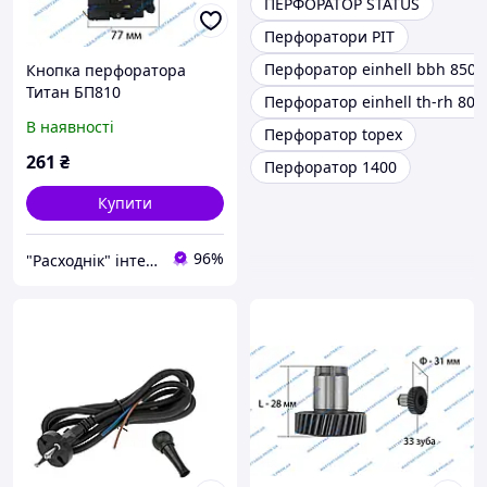
ПЕРФОРАТОР STATUS
Перфоратори PIT
Перфоратор einhell bbh 850
Кнопка перфоратора
Титан БП810
Перфоратор einhell th-rh 800
В наявності
Перфоратор topex
261
₴
Перфоратор 1400
Купити
96%
"Расходнік" інтернет магазин запчастин