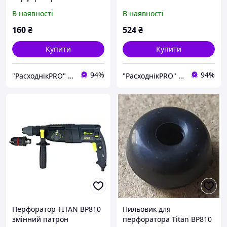
БП810
В наявності
В наявності
160
₴
524
₴
Купити
Купити
94%
94%
"РасходнікPRO" магазин запчастин
"РасходнікPRO" магазин запчастин
Перфоратор TITAN BP810
Пильовик для
змінний патрон
перфоратора Titan BP810