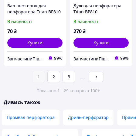
Вал-шестерня для
Дуло для перфоратора
перфоратора Titan BP810
Titan BP810
В наявності
В наявності
70
₴
270
₴
Купити
Купити
99%
99%
ЗапчастиниПівдень
ЗапчастиниПівдень
1
2
3
...
Показано 1 - 29 товарів з 100+
Дивись також
Промвал перфоратора
Дриль-перфоратор
Прями