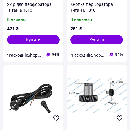
Якір для перфоратора
Кнопка перфоратора
Титан БП810
Титан БП810
В наявності
В наявності
471
₴
261
₴
Купити
Купити
94%
94%
"РасходнікShop" інтернет магазин комплектуючих та запчастин
"РасходнікShop" інтернет магазин комплектуючих та запчастин