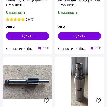
Кнопка для перфоратора
Патрон для перфоратора
Titan BP810
Titan BP810
В наявності
В наявності
5.0
(2)
200
₴
20
₴
Купити
Купити
99%
99%
ЗапчастиниПівдень
ЗапчастиниПівдень