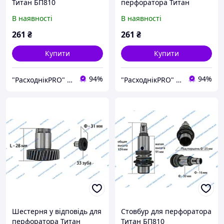
Титан БП810
перфоратора Титан
БП810
В наявності
В наявності
261
₴
261
₴
Купити
Купити
94%
94%
"РасходнікPRO" магазин запчастин
"РасходнікPRO" магазин запчастин
Шестерня у відповідь для
Стовбур для перфоратора
перфоратора Титан
Титан БП810