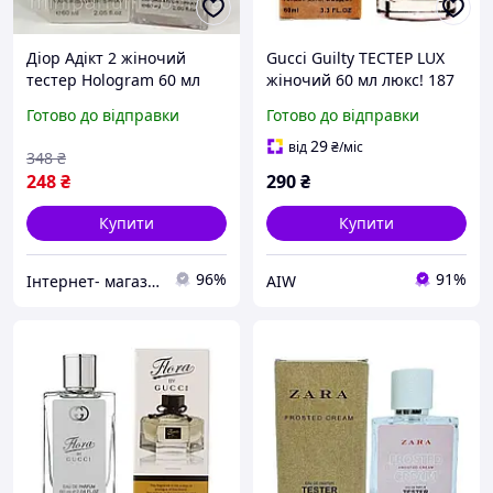
Дiор Адiкт 2 жіночий
Gucci Guilty ТЕСТЕР LUX
тестер Hologram 60 мл
жіночий 60 мл люкс! 187
Aw
Готово до відправки
Готово до відправки
29
від
₴
/міс
348
₴
248
₴
290
₴
Купити
Купити
96%
91%
Iнтернет- магазин catrin.com.ua
AIW