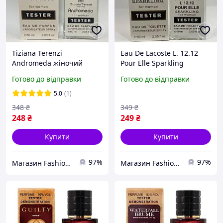
Tiziana Terenzi
Eau De Lacoste L. 12.12
Andromeda жіночий
Pour Elle Sparkling
тестер Hologram 60 мл
жіночий тестер Hologram
Готово до відправки
Готово до відправки
60 мл
5.0
(1)
348
₴
349
₴
248
₴
249
₴
Купити
Купити
97%
97%
Магазин Fashion House
Магазин Fashion House