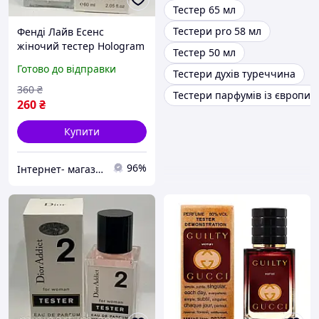
Тестер 65 мл
Тестери pro 58 мл
Фендi Лайв Есенс
жіночий тестер Hologram
Тестер 50 мл
60 мл
Готово до відправки
Тестери духів туреччина
360
₴
Тестери парфумів із європи
260
₴
Купити
96%
Iнтернет- магазин catrin.com.ua