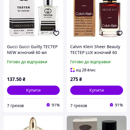
Gucci Gucci Guilty ТЕСТЕР
Calvin Klein Sheer Beauty
NEW жіночий 60 мл
ТЕСТЕР LUX жіночий 60
мл
Готово до відправки
Готово до відправки
28
від
₴
/міс
137
.50
₴
275
₴
Купити
Купити
91%
91%
7 грехов
7 грехов