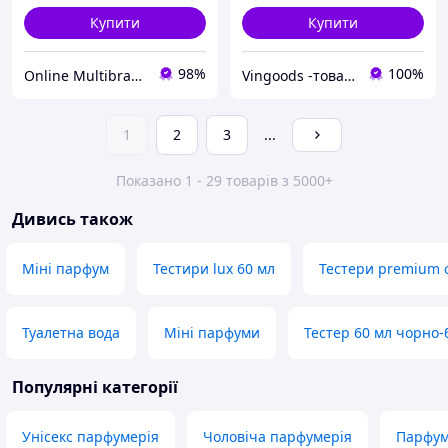
Купити
Купити
98%
100%
Online Multibrand Store
Vingoods -товари і гаджети для дому
1
2
3
...
Показано 1 - 29 товарів з 5000+
Дивись також
Міні парфум
Тестири lux 60 мл
Тестери premium c
Туалетна вода
Міні парфуми
Тестер 60 мл чорно-
Популярні категорії
Унісекс парфумерія
Чоловіча парфумерія
Парфум