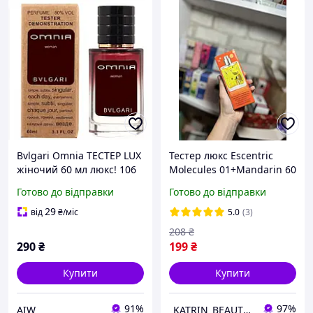
Bvlgari Omnia ТЕСТЕР LUX
Тестер люкс Escentric
жіночий 60 мл люкс! 106
Molecules 01+Mandarin 60
Aw
мл
Готово до відправки
Готово до відправки
29
від
₴
/міс
5.0
(3)
208
₴
290
₴
199
₴
Купити
Купити
91%
97%
AIW
_KATRIN_BEAUTY_SHOP_