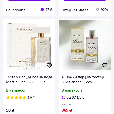
97%
92%
Belladonna
Інтернет магазин "Parfumes online"
Тестер Парфумована вода
Жіночий парфум тестер
Martin Lion F60 Full Of
60мл chanel Coco
Love Для жінок, 3,5 мл
Mademoiselle
В наявності
В наявності
37
5.0
(1)
від
₴
/міс
658
₴
50
₴
369
₴