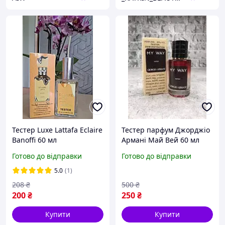
Тестер Luxe Lattafa Eclaire
Тестер парфум Джорджіо
Banoffi 60 мл
Армані Май Вей 60 мл
жіночий парфум Tester
Готово до відправки
Готово до відправки
Giorgio Armani My Way
жіноча туалетна вода
5.0
(1)
208
₴
500
₴
200
₴
250
₴
Купити
Купити