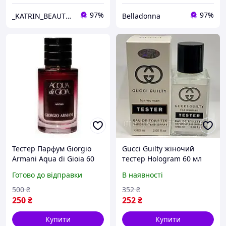
97%
97%
_KATRIN_BEAUTY_SHOP_
Belladonna
Тестер Парфум Giorgio
Gucci Guilty жіночий
Armani Aqua di Gioia 60
тестер Hologram 60 мл
мл жіночий парфум
Готово до відправки
В наявності
Джорджіо Армані Аква Ді
Джоя туалетна вода
500
₴
352
₴
250
₴
252
₴
Купити
Купити