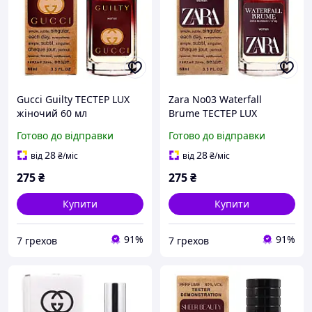
Gucci Guilty ТЕСТЕР LUX
Zara No03 Waterfall
жіночий 60 мл
Brume ТЕСТЕР LUX
жіночий 60 мл
Готово до відправки
Готово до відправки
28
28
від
₴
/міс
від
₴
/міс
275
₴
275
₴
Купити
Купити
91%
91%
7 грехов
7 грехов