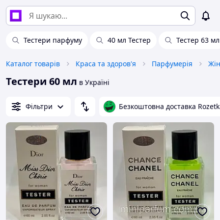
Тестери парфуму
40 мл Тестер
Тестер 63 мл
Каталог товарів
Краса та здоров'я
Парфумерія
Жін
Тестери 60 мл
в Україні
Фільтри
Безкоштовна доставка Rozetk