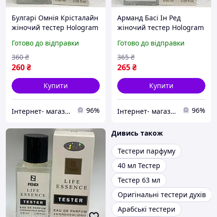
Булгарi Омнiя Крiсталайн
Арманд Басi Iн Ред
жіночий тестер Hologram
жіночий тестер Hologram
60 мл
60 мл
Готово до відправки
Готово до відправки
360
₴
365
₴
260
₴
265
₴
Купити
Купити
96%
96%
Iнтернет- магазин catrin.com.ua
Iнтернет- магазин catrin.com.ua
Дивись також
Тестери парфуму
40 мл Тестер
Тестер 63 мл
Оригінальні тестери духів
Арабські тестери