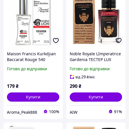
Maison Francis Kurkdjian
Noble Royale LImperatrice
Baccarat Rouge 540
Gardenia ТЕСТЕР LUX
ТЕСТЕР Premium Class
жіночий 60 мл
Готово до відправки
Готово до відправки
унісекс 60 мл
29
від
₴
/міс
179
₴
290
₴
Купити
Купити
100%
91%
Aroma_Peak888
AIW