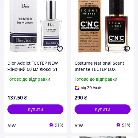
Dior Addict ТЕСТЕР NEW
Costume National Scent
жіночий 60 мл люкс! 51
Intense ТЕСТЕР LUX
Aw
жіночий 60 мл
Готово до відправки
Готово до відправки
29
від
₴
/міс
137
.50
₴
290
₴
Купити
Купити
91%
91%
AIW
AIW