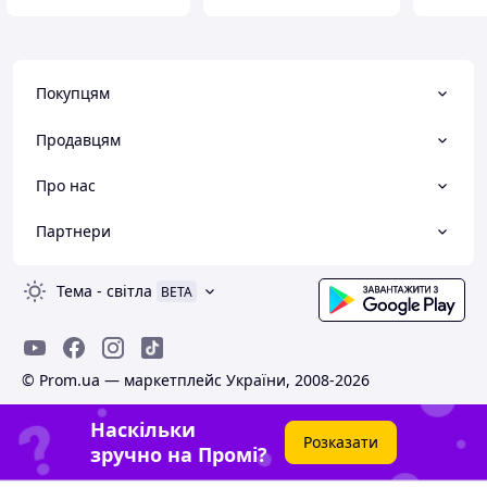
Покупцям
Продавцям
Про нас
Партнери
Тема
-
світла
BETA
© Prom.ua — маркетплейс України, 2008-2026
Наскільки
Розказати
зручно на Промі?