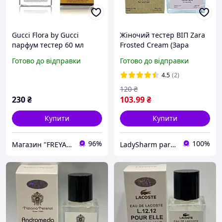
Gucci Flora by Gucci
Жіночий тестер ВІП Zara
парфум тестер 60 мл
Frosted Cream (Зара
Фростед Крем), жіночий
Готово до відправки
Готово до відправки
60 мл
4.5
(2)
120
₴
230
₴
103
.99
₴
Купити
Купити
96%
100%
Магазин "FREYAmarket"
LadySharm parfum-opt