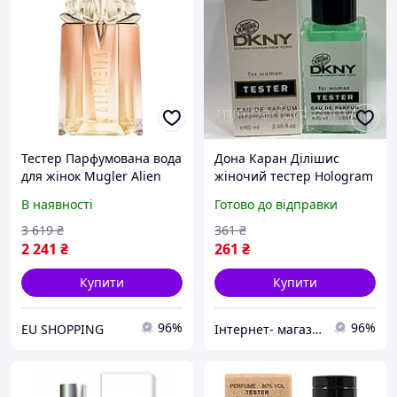
Тестер Парфумована вода
Дона Каран Дiлiшиc
для жінок Mugler Alien
жіночий тестер Hologram
Goddess Supra Florale 60
60 мл
В наявності
Готово до відправки
мл (3614273979481)
3 619
₴
361
₴
2 241
₴
261
₴
Купити
Купити
96%
96%
EU SHOPPING
Iнтернет- магазин catrin.com.ua