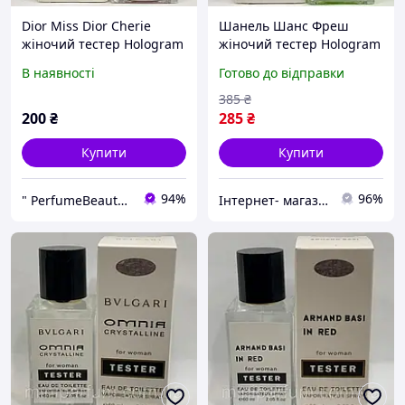
Dior Miss Dior Cherie
Шанель Шанс Фреш
жіночий тестер Hologram
жіночий тестер Hologram
60 мл
60 мл
В наявності
Готово до відправки
385
₴
200
₴
285
₴
Купити
Купити
94%
96%
" PerfumeBeautyShop"
Iнтернет- магазин catrin.com.ua