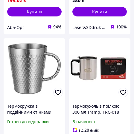
199
.02
₴
280
₴
Купити
Купити
94%
100%
Aba-Opt
Laser&3Ddruk Group
Термокружка з
Термокухоль з поїлкою
подвійними стінками
300 мл Tramp, TRC-018
Hammered 300 мл срібна
Готово до відправки
В наявності
нержавійка
28
від
₴
/міс