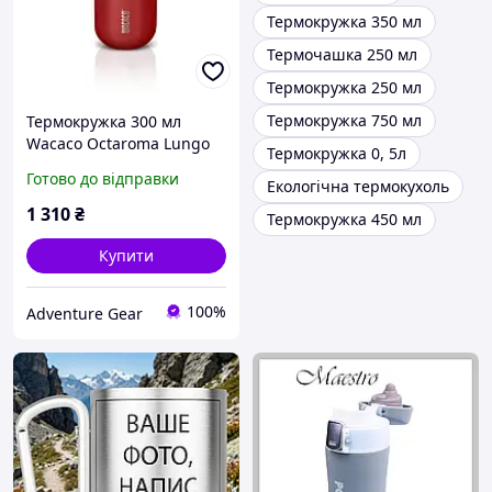
Термокружка 350 мл
Термочашка 250 мл
Термокружка 250 мл
Термокружка 750 мл
Термокружка 300 мл
Wacaco Octaroma Lungo
Термокружка 0, 5л
Червона нержавіюча
Готово до відправки
Екологічна термокухоль
сталь з кришкою питна
для автомобіля
1 310
₴
Термокружка 450 мл
Купити
100%
Adventure Gear