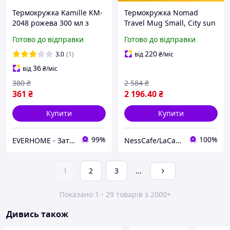
Термокружка Kamille KM-
Термокружка Nomad
2048 рожева 300 мл з
Travel Mug Small, Сity sun
нержавіючої сталі
yellow (сонячно-жовтий),
Готово до відправки
Готово до відправки
компактна герметична
limited edition 300 мл
термокружка для авто та
220
3.0
(1)
від
₴
/міс
подорожей
36
від
₴
/міс
380
₴
2 584
₴
361
₴
2 196
.40
₴
Купити
Купити
99%
100%
EVERHOME - Затишок для дому
NessCafe/LaCafeine
1
2
3
...
Показано 1 - 29 товарів з 2000+
Дивись також