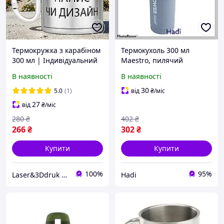
Термокружка з карабіном
Термокухоль 300 мл
300 мл | Індивідуальний
Maestro, пилячий
сублімаційний друк|
термокухоль
В наявності
В наявності
Синій / зелений /
червоний / сріблястий
30
5.0
(1)
від
₴
/міс
карабін
27
від
₴
/міс
280
₴
402
₴
266
₴
302
₴
Купити
Купити
100%
95%
Laser&3Ddruk Group
Hadi