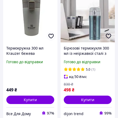
Термокружка 300 мл
Бірюзові термокухля 300
Krauzer бежева
мл із неіржавкої сталі з
нержавіюча сталь арт.
кришкою Maestro MR-
Готово до відправки
Готово до відправки
88-300 Beige
1641-32-BLUE
5.0
(1)
50
від
₴
/міс
830
₴
449
₴
498
₴
Купити
Купити
97%
99%
Все Для Дому
dijon trend