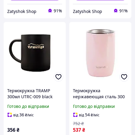
91%
91%
Zatyshok Shop
Zatyshok Shop
Термокружка TRAMP
Термокружка
300мл UTRC-009 black
нержавеющая сталь 300
мл для работы и учебы
Готово до відправки
Готово до відправки
розовая Kamille PS-8509
36
54
від
₴
/міс
від
₴
/міс
752
₴
356
₴
537
₴