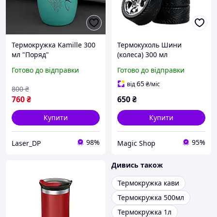
Термокружка Kamille 300
Термокухоль Шини
мл "Поряд"
(колеса) 300 мл
Готово до відправки
Готово до відправки
65
від
₴
/міс
800
₴
760
₴
650
₴
Купити
Купити
98%
95%
Laser_DP
Magiс Shop
Дивись також
Термокружка кави
Термокружка 500мл
Термокружка 1л