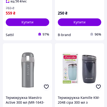
56
від
₴
/міс
783
₴
559
₴
250
₴
Купити
Купити
97%
96%
Sattil
B-brand
Термокружка Maestro
Термокружка Kamille KM-
Active 300 мл (MR-1643-
2048 сіра 300 мл з