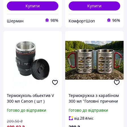
Купити
Купити
98%
96%
Шерман
КомфортШоп
Термокухоль обьектив V
Термокружка з карабіном
300 мл Саnon ( шт )
300 мл "Головні причини
не йти на роботу" /
Готово до відправки
Готово до відправки
"Довідник справжнього
затятого рибалки" |
28
від
₴
/міс
209
.50
₴
Двосторонній принт