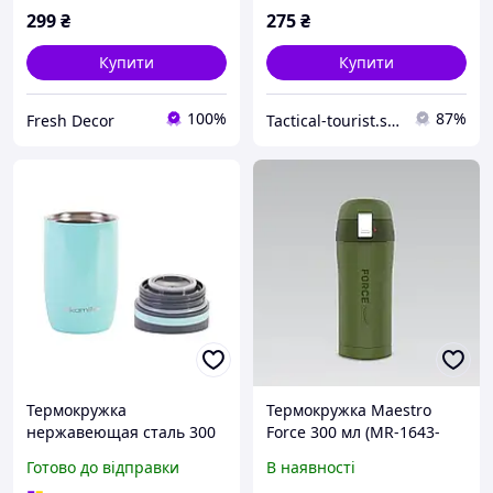
299
₴
275
₴
Купити
Купити
100%
87%
Fresh Decor
Tactical-tourist.shop
Термокружка
Термокружка Maestro
нержавеющая сталь 300
Force 300 мл (MR-1643-
мл для дома голубая
30A)
Готово до відправки
В наявності
Kamille PS-8512