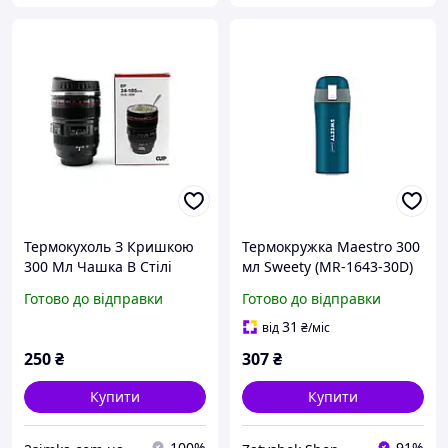
Термокухоль З Кришкою
Термокружка Maestro 300
300 Мл Чашка В Стілі
мл Sweety (MR-1643-30D)
Об'єктива Canon EF 24-105
Готово до відправки
Готово до відправки
31
від
₴
/міс
250
₴
307
₴
Купити
Купити
100%
91%