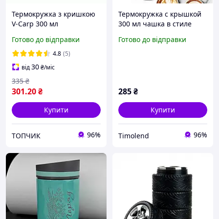
Термокружка з кришкою
Термокружка с крышкой
V-Carp 300 мл
300 мл чашка в стиле
объектива черная Топ
Готово до відправки
Готово до відправки
продаж!
4.8
(5)
30
від
₴
/міс
335
₴
301
.20
₴
285
₴
Купити
Купити
96%
96%
ТОПЧИК
Timolend