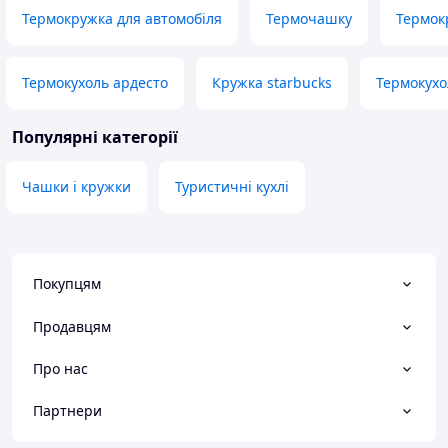
Термокружка для автомобіля
Термочашку
Термок
Термокухоль ардесто
Кружка starbucks
Термокухо
Популярні категорії
Чашки і кружки
Туристичні кухлі
Покупцям
Продавцям
Про нас
Партнери