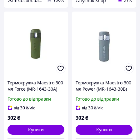
2simka.com.ua - Інтернет магазин товарів для дому
Zatyshok Shop
Термокружка Maestro 300
Термокружка Maestro 300
мл Force (MR-1643-30A)
мл Power (MR-1643-30B)
Готово до відправки
Готово до відправки
30
30
від
₴
/міс
від
₴
/міс
302
₴
302
₴
Купити
Купити