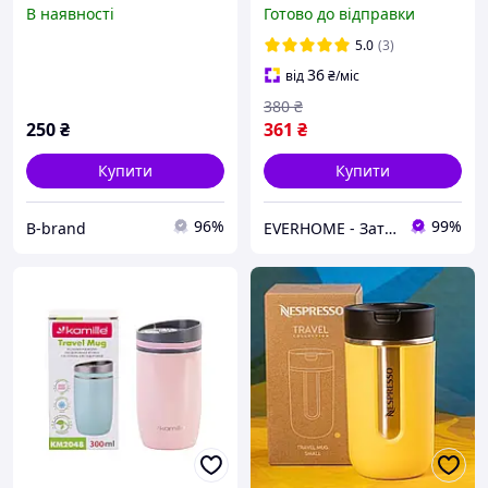
30C-NEW)
нержавіючої сталі
В наявності
Готово до відправки
компактна герметична
термокружка для авто та
5.0
(3)
подорожей
36
від
₴
/міс
380
₴
250
₴
361
₴
Купити
Купити
96%
99%
B-brand
EVERHOME - Затишок для дому