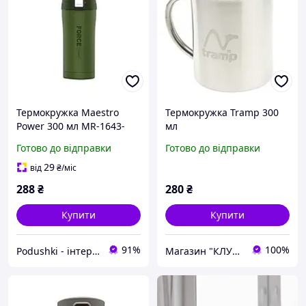
Термокружка Maestro
Термокружка Tramp 300
Power 300 мл MR-1643-
мл
30A
Готово до відправки
Готово до відправки
29
від
₴
/міс
288
₴
280
₴
Купити
Купити
91%
100%
Podushki - інтернет-магазин Подушки
Магазин "КЛУБ МАНДРІВНИКІВ"