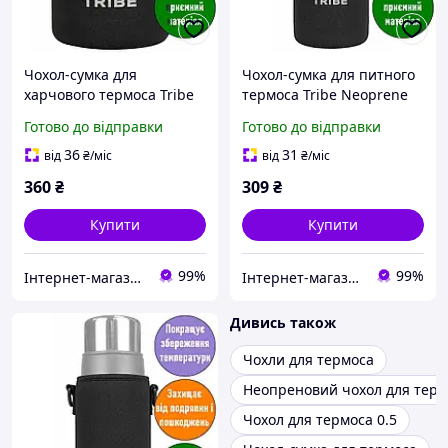
Чохол-сумка для
Чохол-сумка для питного
харчового термоса Tribe
термоса Tribe Neoprene
Neoprene Cover. 0,5 л;
Cover. 1,2л; 24,5х9,5х9,5
Готово до відправки
Готово до відправки
14х11х11см. Термочохол
см. Термочохол для
для термоса. T-DF-0003-
термоса. T-DF-0011-black
36
31
від
₴
/міс
від
₴
/міс
black
360
₴
309
₴
Купити
Купити
99%
99%
Інтернет-магазин «ЧАЙКА» — якісні товари для побуту, спорту, відпочинку та туризму.
Інтернет-магазин «ЧАЙКА» — якісні товари для побуту, спорту, відпочинку та туризму.
Дивись також
Чохли для термоса
Неопреновий чохол для терм
Чохол для термоса 0.5