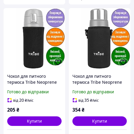
Чохол для питного
Чохол для питного
термоса Tribe Neoprene
термоса Tribe Neoprene
Cover. 0,35л; 14,3х6,5х6,5
Cover. 1,6л; 31,5х9,5х9,5
Готово до відправки
Готово до відправки
см. Термочохол для
см. Термочохол для
термоса. T-DF-0006-black
термоса. T-DF-0012-black
20
35
від
₴
/міс
від
₴
/міс
205
₴
354
₴
Купити
Купити