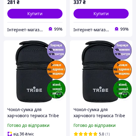
281
₴
337
₴
Купити
Купити
99%
99%
Інтернет-магазин «ЧАЙКА» — якісні товари для побуту, спорту, відпочинку та туризму.
Інтернет-магазин «ЧАЙКА» — якісні товари для побуту, спорту, відпочинку та туризму.
Чохол-сумка для
Чохол-сумка для
харчового термоса Tribe
харчового термоса Tribe
Neoprene Cover. 0,45 л.
Neoprene Cover. 0,70л.
Готово до відправки
Готово до відправки
14,5х9х9 см. Термочохол
18,5х9х9 см. Термочохол
для термоса T-DF-0019
для термоса T-DF-0020
36
від
₴
/міс
5.0
(1)