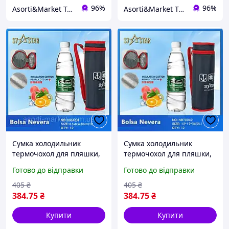
96%
96%
Asorti&Market Товари для дома-родини
Asorti&Market Товари для дома-родини
Сумка холодильник
Сумка холодильник
термочохол для пляшки,
термочохол для пляшки,
термоса, фляги довга
термоса, фляги довга
Готово до відправки
Готово до відправки
водостійка червоно-синя.
водостійка червоно-синя.
8,5х8,5х30 см. 1 л.
12х12х34 см. 2 л.
405
₴
405
₴
384
.75
₴
384
.75
₴
Купити
Купити