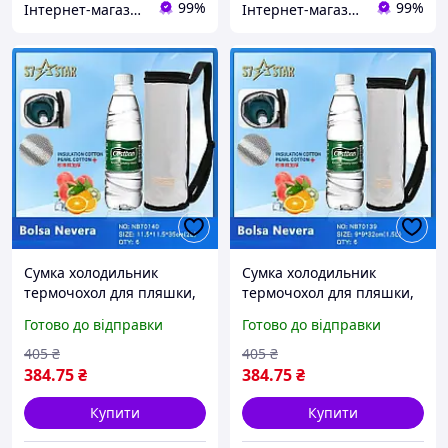
99%
99%
Інтернет-магазин «ЧАЙКА» — якісні товари для побуту, спорту, відпочинку та туризму.
Інтернет-магазин «ЧАЙКА» — якісні товари для побуту, спорту, відпочинку та туризму.
Сумка холодильник
Сумка холодильник
термочохол для пляшки,
термочохол для пляшки,
термоса, фляги довга
термоса, фляги довга
Готово до відправки
Готово до відправки
водостійка сріблясто-
водостійка сріблясто-
чорна. 35х11,5х11,5 см. 2
чорна. 32х9х9 см. 1,5 л.
405
₴
405
₴
л.
384
.75
₴
384
.75
₴
Купити
Купити