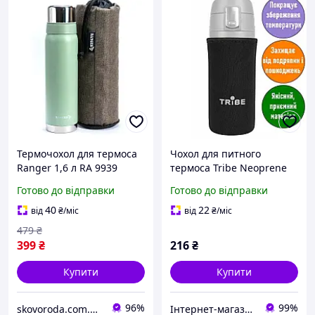
Термочохол для термоса
Чохол для питного
Ranger 1,6 л RA 9939
термоса Tribe Neoprene
Cover. 0,45л; 18,3х6,5х6,5
Готово до відправки
Готово до відправки
см. Термочохол для
термоса. T-DF-0007-black
40
22
від
₴
/міс
від
₴
/міс
479
₴
399
₴
216
₴
Купити
Купити
96%
99%
skovoroda.com.ua – все для кухні та дому
Інтернет-магазин «ЧАЙКА» — якісні товари для побуту, спорту, відпочинку та туризму.