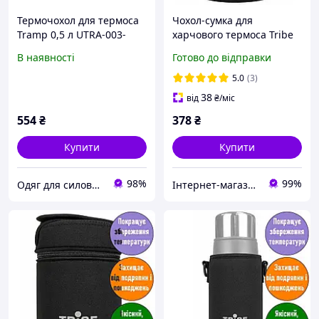
Термочохол для термоса
Чохол-сумка для
Tramp 0,5 л UTRA-003-
харчового термоса Tribe
magenta
Neoprene Cover. 0,7л;
В наявності
Готово до відправки
16,5х11х11см. Термочохол
для термоса. T-DF-0004-
5.0
(3)
black
38
від
₴
/міс
554
₴
378
₴
Купити
Купити
98%
99%
Одяг для силових структур
Інтернет-магазин «ЧАЙКА» — якісні товари для побуту, спорту, відпочинку та туризму.