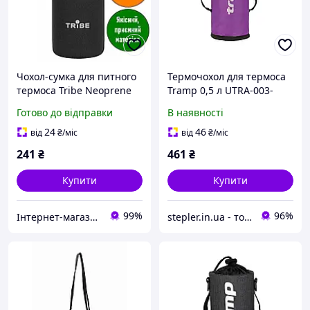
Чохол-сумка для питного
Термочохол для термоса
термоса Tribe Neoprene
Tramp 0,5 л UTRA-003-
Cover. 0,75л; 20,5х8х8 см.
magenta
Готово до відправки
В наявності
Термочохол для термоса.
T-DF-0009-black
24
46
від
₴
/міс
від
₴
/міс
241
₴
461
₴
Купити
Купити
99%
96%
Інтернет-магазин «ЧАЙКА» — якісні товари для побуту, спорту, відпочинку та туризму.
stepler.in.ua - товари для Туризму | Спорту | Активного Відпочинку