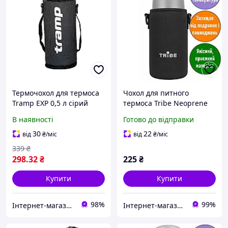
Термочохол для термоса
Чохол для питного
Tramp EXP 0,5 л сірий
термоса Tribe Neoprene
TRA-288-grey-melange
Cover. 0,5 л; 18х8х8 см.
В наявності
Готово до відправки
Термочохол для термоса.
T-DF-0008-black
30
22
від
₴
/міс
від
₴
/міс
339
₴
298
.32
₴
225
₴
Купити
Купити
98%
99%
Інтернет-магазин "Новий Горизонт"
Інтернет-магазин «ЧАЙКА» — якісні товари для побуту, спорту, відпочинку та туризму.