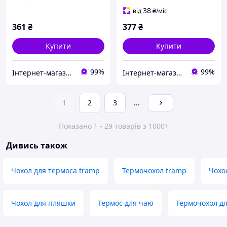
38
від
₴
/міс
361
₴
377
₴
Купити
Купити
99%
99%
Інтернет-магазин «ЧАЙКА» — якісні товари для побуту, спорту, відпочинку та туризму.
Інтернет-магазин «ЧАЙКА» — якісні товари для побуту, спорту, відпочинку та туризму.
1
2
3
...
Показано 1 - 29 товарів з 1000+
Дивись також
Чохол для термоса tramp
Термочохол tramp
Чохо
Чохол для пляшки
Термос для чаю
Термочохол д