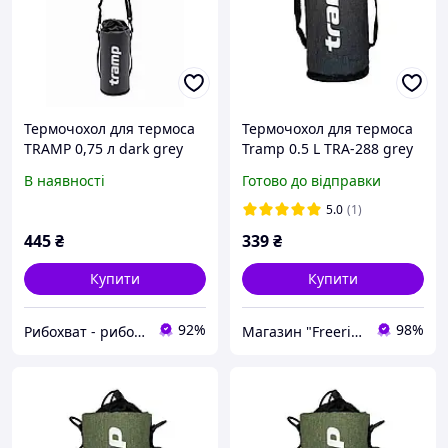
Термочохол для термоса
Термочохол для термоса
TRAMP 0,75 л dark grey
Tramp 0.5 L TRA-288 grey
UTRA-004
melange
В наявності
Готово до відправки
5.0
(1)
445
₴
339
₴
Купити
Купити
92%
98%
Рибохват - риболовний магазин
Магазин "Freeride"