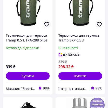
Термочохол для термоса
Термочохол для термоса
Tramp 0.5 L TRA-288 olive
Tramp EXP 0,5 л
melange
оливковий TRA-288-olive-
Готово до відправки
В наявності
melange
30
від
₴
/міс
339
₴
339
₴
298
.32
₴
Купити
Купити
98%
98%
Магазин "Freeride"
Інтернет-магазин "Новий Горизонт"