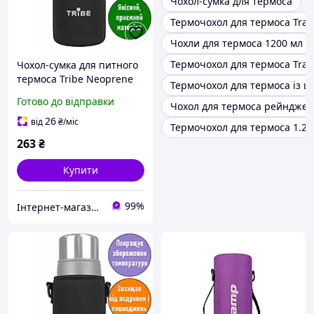
Чохол-сумка для термоса
Термочохол для термоса Tram
Чохли для термоса 1200 мл
Термочохол для термоса Tram
Чохол-сумка для питного
термоса Tribe Neoprene
Термочохол для термоса із 
Cover. 0,9 л; 24,5х8х8 см.
Готово до відправки
Чохол для термоса рейнджер
Термочохол для термоса.
T-DF-0010-black
26
від
₴
/міс
Термочохол для термоса 1.2 
263
₴
Купити
99%
Інтернет-магазин «ЧАЙКА» — якісні товари для побуту, спорту, відпочинку та туризму.