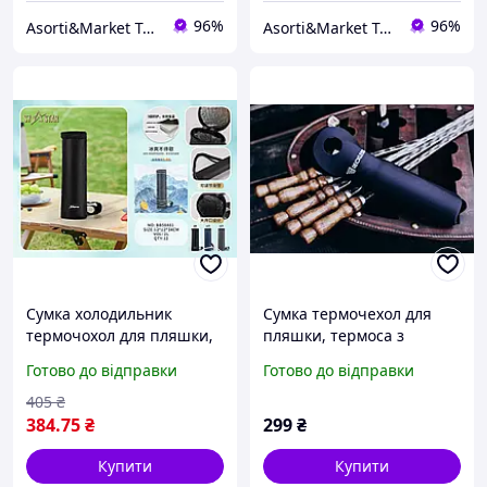
96%
96%
Asorti&Market Товари для дома-родини
Asorti&Market Товари для дома-родини
Сумка холодильник
Сумка термочехол для
термочохол для пляшки,
пляшки, термоса з
термоса, фляги довга
неопрену на 0,5 - 1 л
Готово до відправки
Готово до відправки
водостійка в асортименті.
Reckless
12х12х34 см. 2 л.
405
₴
384
.75
₴
299
₴
Купити
Купити