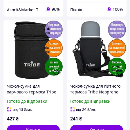
96%
100%
Asorti&Market Товари для дома-родини
Пікнік
Чохол-сумка для
Чохол-сумка для питного
харчового термоса Tribe
термоса Tribe Neoprene
Neoprene Cover. 1,0л;
Cover. 0,75л; 14,5х9х9 см.
Готово до відправки
Готово до відправки
19,5х11х11см. Термочохол
Термочохол для термоса
для термоса. T-DF-0005-
T-DF-0017
43
24
від
₴
/міс
від
₴
/міс
black
427
₴
241
₴
Купити
Купити