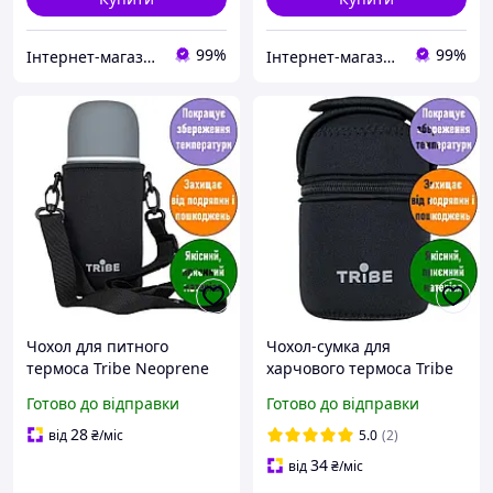
99%
99%
Інтернет-магазин «ЧАЙКА» — якісні товари для побуту, спорту, відпочинку та туризму.
Інтернет-магазин «ЧАЙКА» — якісні товари для побуту, спорту, відпочинку та туризму.
Чохол для питного
Чохол-сумка для
термоса Tribe Neoprene
харчового термоса Tribe
Cover. 1,0л; 19,5х9х9 см.
Neoprene Cover. 0,35л.
Готово до відправки
Готово до відправки
Термочохол для термоса
13х9х9 см. Термочохол
T-DF-0016
для термоса T-DF-0018
28
від
₴
/міс
5.0
(2)
34
від
₴
/міс