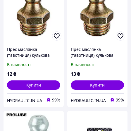
Прес маслянка
Прес маслянка
(тавотниця) кулькова
(тавотниця) кулькова
пряма, різьба M6x1.0,
пряма, різьба M8x1.0,
В наявності
В наявності
поштучно, DIN71412 |
поштучно, DIN71412 |
PROLUBE Індія
PROLUBE Індія
12
₴
13
₴
Купити
Купити
99%
99%
HYDRAULIC.IN.UA
HYDRAULIC.IN.UA