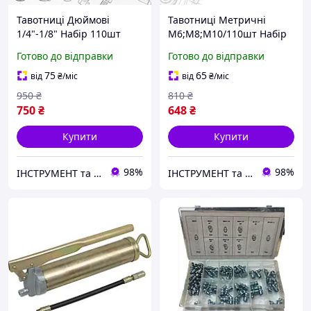
Тавотниці Дюймові
Тавотниці Метричні
1/4"-1/8" Набір 110шт
М6;М8;М10/110шт Набір
Прямих та Кутових Прес-
Прес-Маслянок Для
Готово до відправки
Готово до відправки
Маслянок DIN 71412A
Змащування DIN 71412A
Spec (SP-06899)
Spec (SP-06888)
75
65
від
₴
/міс
від
₴
/міс
950
₴
810
₴
750
₴
648
₴
Купити
Купити
98%
98%
ІНСТРУМЕНТ та МЕТИЗИ
ІНСТРУМЕНТ та МЕТИЗИ