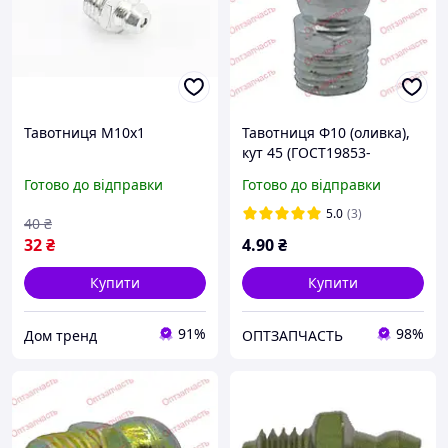
Тавотниця М10х1
Тавотниця Ф10 (оливка),
кут 45 (ГОСТ19853-
74(DIN71412))
Готово до відправки
Готово до відправки
5.0
(3)
40
₴
32
₴
4
.90
₴
Купити
Купити
91%
98%
Дом тренд
ОПТЗАПЧАСТЬ