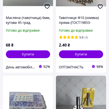
Масляна (тавотница) 6мм,
Тавотниця Ф10 (оливка)
кутова 45 град.
пряма (ГОСТ19853-
74(DIN71412))
Готово до відправки
Готово до відправки
5.0
(4)
68
₴
2
.40
₴
Купити
Купити
92%
98%
День автомобіліста
ОПТЗАПЧАСТЬ