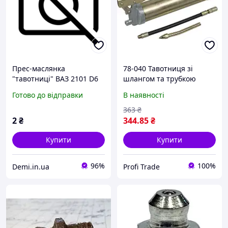
Прес-маслянка
78-040 Тавотниця зі
"тавотниці" ВАЗ 2101 D6
шлангом та трубкою
Готово до відправки
В наявності
363
₴
2
₴
344
.85
₴
Купити
Купити
96%
100%
Demi.in.ua
Profi Trade