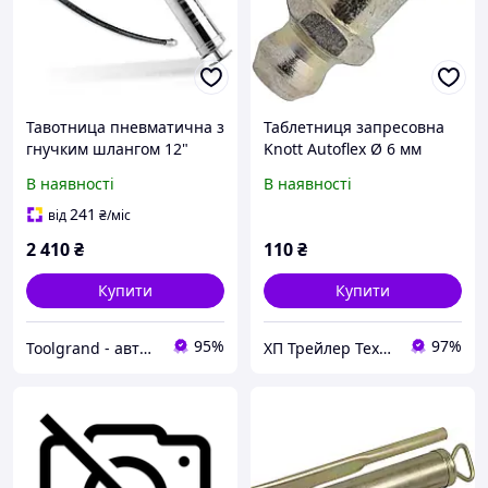
Тавотница пневматична з
Таблетниця запресовна
гнучким шлангом 12"
Knott Autoflex Ø 6 мм
JGAE0204 TOPTUL
6X71412019
В наявності
В наявності
241
від
₴
/міс
2 410
₴
110
₴
Купити
Купити
95%
97%
Toolgrand - автосервісне обладнання та інструмент
ХП Трейлер Технік