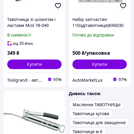
Тавотница зі шлангом і
Набір запчастин
ластами Miol 78-040
110од(тавотниця)KR6030
В наявності
Готово до відправки
35
від
₴
/міс
349
₴
500
₴/упаковка
Купити
Купити
95%
97%
Toolgrand - автосервісне обладнання та інструмент
AutoMarketLux
Дивись також
Маслянки ТАВОТНИЦЫ
Тавотница кутова
Тавотниця для змащення
Тавотниця м 6