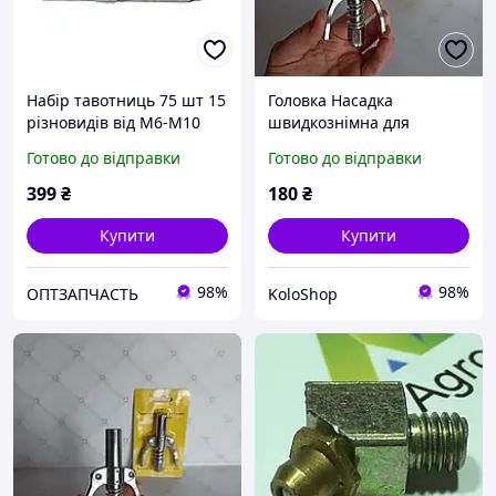
Набір тавотниць 75 шт 15
Головка Насадка
різновидів від М6-М10
швидкознімна для
кутові, прямі.
плунжерного
Готово до відправки
Готово до відправки
лійкоподібні
мастильного шприца
прес маслянки, тавотниці
399
₴
180
₴
пряма універсальна
Купити
Купити
98%
98%
ОПТЗАПЧАСТЬ
KoloShop