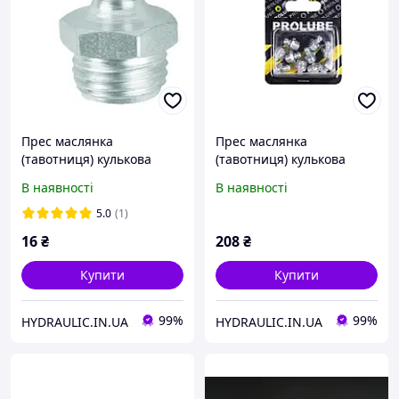
Прес маслянка
Прес маслянка
(тавотниця) кулькова
(тавотниця) кулькова
пряма, різьба R1/8" - 28,
пряма, різьба M10x1.0,
В наявності
В наявності
поштучно, DIN71412 |
упаковка 10 шт.,
PROLUBE Індія
DIN71412 | PROLUBE Індія
5.0
(1)
16
₴
208
₴
Купити
Купити
99%
99%
HYDRAULIC.IN.UA
HYDRAULIC.IN.UA