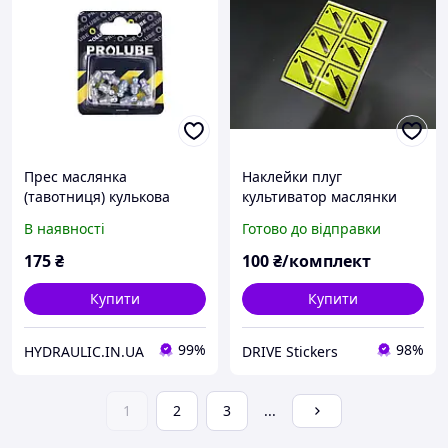
Прес маслянка
Наклейки плуг
(тавотниця) кулькова
культиватор маслянки
пряма, різьба M8x1.0,
тавотниці трактор жовті
В наявності
Готово до відправки
упаковка 10 шт.,
DIN71412 | PROLUBE Індія
175
₴
100
₴/комплект
Купити
Купити
99%
98%
HYDRAULIC.IN.UA
DRIVE Stickers
1
2
3
...