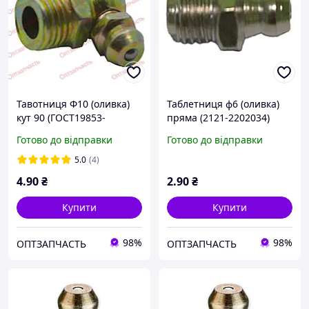
Тавотниця Ф10 (оливка)
Таблетниця ф6 (оливка)
кут 90 (ГОСТ19853-
пряма (2121-2202034)
74(DIN71412))
Готово до відправки
Готово до відправки
5.0
(4)
4
.90
₴
2
.90
₴
Купити
Купити
98%
98%
ОПТЗАПЧАСТЬ
ОПТЗАПЧАСТЬ