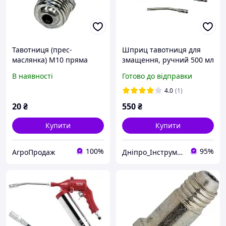
Тавотниця (прес-
Шприц тавотниця для
маслянка) М10 пряма
змащення, ручний 500 мл
GEKO G01121
В наявності
Готово до відправки
4.0
(1)
20
₴
550
₴
Купити
Купити
100%
95%
АгроПродаж
Дніпро_Інструмент