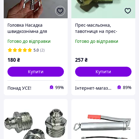
Головка Насадка
Прес-масльонка,
швидкознімна для
тавотниця на прес-
плунжерного
підбирач Claas 000024
Готово до відправки
Готово до відправки
мастильного шприца
прес маслянки, тавотниці
5.0
(2)
пряма універсальна
180
₴
257
₴
Купити
Купити
99%
89%
Понад УСЕ!
Інтернет-магазин "Agro-zapchasti"