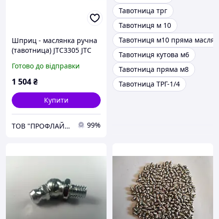
Тавотница трг
Тавотниця м 10
Тавотниця м10 пряма маслян
Шприц - маслянка ручна
(тавотница) JTC3305 JTC
Тавотниця кутова м6
Готово до відправки
Тавотница пряма м8
1 504
₴
Тавотница ТРГ-1/4
Купити
99%
ТОВ "ПРОФЛАЙН 2000"