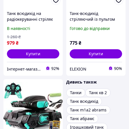
Танк всюдихід на
Танк-всюдихід
радіокеруванні стріляє
стріляючий із пультом
орбізами Water Bomb
керування TANK FIGHT
В наявності
Готово до відправки
СП-098
928-9/CN-098 EL0227
1 260
₴
979
₴
775
₴
Купити
Купити
92%
90%
Інтернет-магазин Khoztovar.com.ua
ELEXION
Дивись також
Танки
Танк кв 2
Танк всюдихід
Танк m1a2 abrams
Танк абрамс
Іграшковий танк