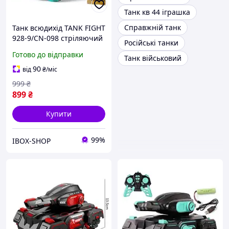
Танк кв 44 іграшка
Справжній танк
Танк всюдихід TANK FIGHT
928-9/CN-098 стріляючий
Російські танки
з пультом управління
Готово до відправки
Танк військовий
90
від
₴
/міс
999
₴
899
₴
Купити
99%
IBOX-SHOP