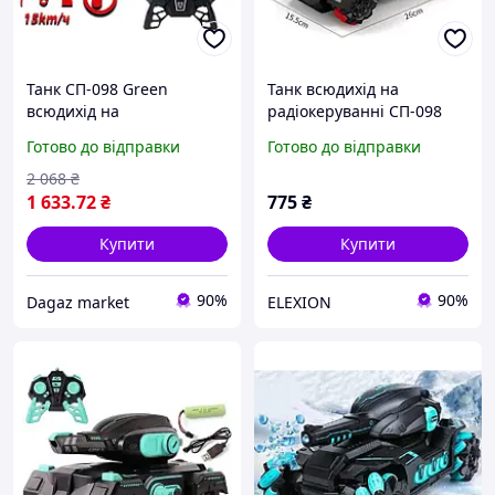
Танк CП-098 Green
Танк всюдихід на
всюдихід на
радіокеруванні СП-098
радіокеруванні, що
стріляє орбізами пульт
Готово до відправки
Готово до відправки
стріляє водяними кулями
браслет Червоний EL0227
2 068
₴
1 633
.72
₴
775
₴
Купити
Купити
90%
90%
Dagaz market
ELEXION