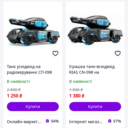
Танк усюдихід на
Іграшка танк-всюдихід
радіокеруванні СП-098
RIAS CN-098 на
стріляє орбізами пульт
радіокеруванні
В наявності
В наявності
браслет Синій
стріляючий водяними
кулями Black-Blue
2 600
₴
1 840
₴
(3_03912)
1 250
₴
1 380
₴
Купити
Купити
94%
97%
Онлайн-маркет "InBasket"
Інтернет магазин Rombi