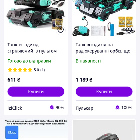
Танк-всюдихід
Танк всюдихід на
стріляючий із пультом
радіокеруванні орбіз, що
керування TANK FIGHT
стріляє кульками 26 см з
Готово до відправки
В наявності
928-9/CN-098 iC227
пультом ДУ UKC Water
Bomb CN-098
5.0
(1)
611
₴
1 189
₴
Купити
Купити
90%
100%
iziClick
Пульсар