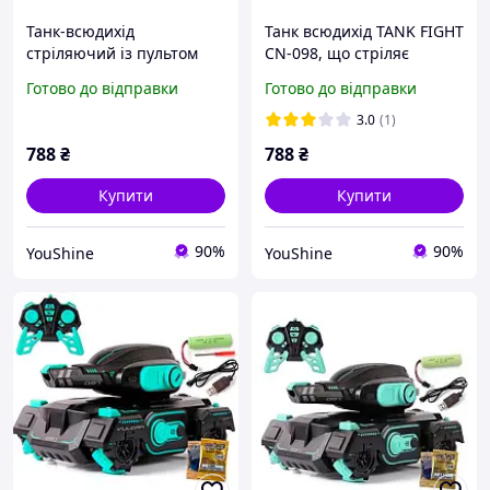
Танк-всюдихід
Танк всюдихід TANK FIGHT
стріляючий із пультом
CN-098, що стріляє
керування TANK FIGHT
орбізами з пультом
Готово до відправки
Готово до відправки
928-9/CN-098 YU227
керування YU227
3.0
(1)
788
₴
788
₴
Купити
Купити
90%
90%
YouShine
YouShine