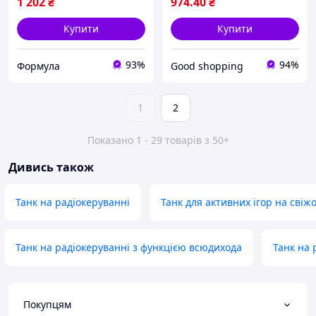
1 202
₴
974
.40
₴
Купити
Купити
93%
94%
Формула
Good shopping
1
2
Показано 1 - 29 товарів з 50+
Дивись також
Танк на радіокеруванні
Танк для активних ігор на свіж
Танк на радіокеруванні з функцією всюдихода
Танк на 
Покупцям