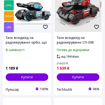
Танк всюдихід на
Танк всюдихід на
радіокеруванні орбіз, що
радіокеруванні СП-098
стріляє кульками 26 см з
стріляє орбізами пульт
В наявності
Готово до відправки
пультом ДУ UKC Water
браслет Червоний
Bomb CN-098 блакитний
164
від
₴
/міс
2 622
₴
1 189
₴
1 639
₴
Купити
Купити
100%
96%
Пульсар
Techbutik