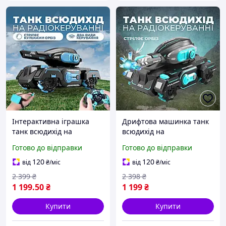
Інтерактивна іграшка
Дрифтова машинка танк
танк всюдихід на
всюдихід на
радіокеруванні з
радіоуправлінні для
Готово до відправки
Готово до відправки
потужними ефектами для
бездоріжжя стріляє
дітей танк з пультом
водяними кулями орбіз
120
120
від
₴
/міс
від
₴
/міс
2 399
₴
2 398
₴
1 199
.50
₴
1 199
₴
Купити
Купити