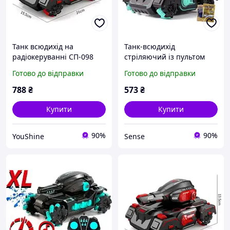
Танк всюдихід на
Танк-всюдихід
радіокеруванні СП-098
стріляючий із пультом
стріляє орбізами пульт
керування TANK FIGHT
Готово до відправки
Готово до відправки
браслет Червоний YU227
928-9/CN-098 SN27
788
₴
573
₴
Купити
Купити
90%
90%
YouShine
Sense