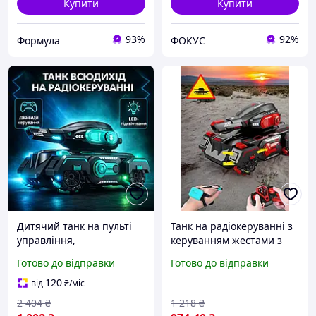
Купити
Купити
93%
92%
Формула
ФОКУС
Дитячий танк на пульті
Танк на радіокеруванні з
управління,
керуванням жестами з
радіокерований всюдихід
браслетом та пультом
Готово до відправки
Готово до відправки
зі звуковими ефектами та
Water bomb стріляючий
підсвічуванням,
орбізами
120
від
₴
/міс
стріляючий орбізами
2 404
₴
1 218
₴