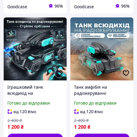
96%
96%
Goodcase
Goodcase
Іграшковий танк
Танк амфібія на
всюдихід на
радіокеруванні
радіоуправлінні
браслетом з орбіз-
Готово до відправки
Готово до відправки
стріляючий, зі світлом і
стрільбою для дітей танк
звуком, акумуляторний
з пультом
120
120
від
₴
/міс
від
₴
/міс
для дітей
2 400
₴
2 400
₴
1 200
₴
1 200
₴