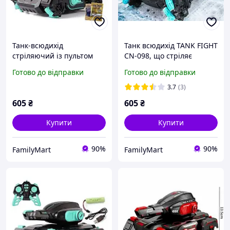
Танк-всюдихід
Танк всюдихід TANK FIGHT
стріляючий із пультом
CN-098, що стріляє
керування TANK FIGHT
орбізами з пультом
Готово до відправки
Готово до відправки
928-9/CN-098 FM227
керування FM227
3.7
(3)
605
₴
605
₴
Купити
Купити
90%
90%
FamilyMart
FamilyMart