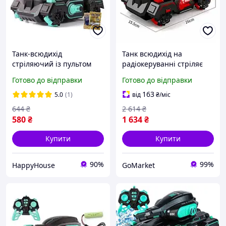
Танк-всюдихід
Танк всюдихід на
стріляючий із пультом
радіокеруванні стріляє
керування TANK FIGHT
орбізами 1200 мА·год
Готово до відправки
Готово до відправки
928-9/CN-098 HP227
26х15х16 см червоний
СП-098
163
5.0
(1)
від
₴
/міс
644
₴
2 614
₴
580
₴
1 634
₴
Купити
Купити
90%
99%
HappyHouse
GoMarket