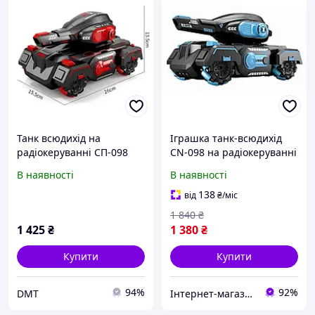
Танк всюдихід на
Іграшка танк-всюдихід
радіокеруванні СП-098
CN-098 на радіокеруванні
стріляє орбізами пульт
стріляючий водяними
В наявності
В наявності
браслет Червоний -
кулями Black-Blue
Дитячі іграшки
(3_03912)
138
від
₴
/міс
1 840
₴
1 425
₴
1 380
₴
Купити
Купити
94%
92%
DMT
Інтернет-магазин SmartWhale