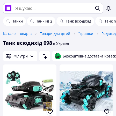
Танки
Танк кв 2
Танк всюдихід
Танк 
Каталог товарів
Товари для дітей
Іграшки
Радіоке
Танк всюдихід 098
в Україні
Фільтри
Безкоштовна доставка Rozetk