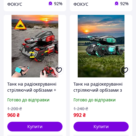
92%
92%
ФОКУС
ФОКУС
Танк на радіокеруванні
Танк на радіокеруванні
стріляючий орбізами +
стріляючий орбізами з
керування рукою Water
керуванням жестами з
Готово до відправки
Готово до відправки
bomb
браслетом і пультом
стріляє кульками
1 200
₴
1 240
₴
960
₴
992
₴
Купити
Купити