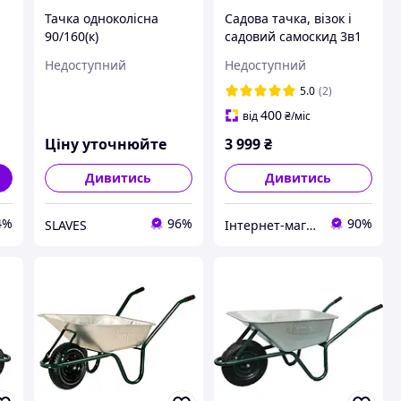
Тачка одноколісна
Садова тачка, візок і
90/160(к)
садовий самоскид 3в1
розмір SILVER S10805
Недоступний
Недоступний
300 кг
5.0
(2)
400
від
₴
/міс
Ціну уточнюйте
3 999
₴
Дивитись
Дивитись
4%
96%
90%
SLAVES
Інтернет-магазин Silvertool