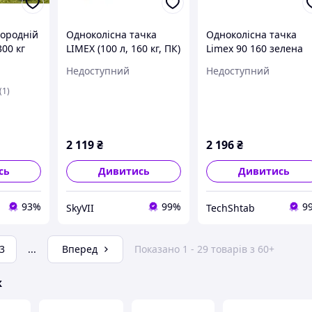
городній
Одноколісна тачка
Одноколісна тачка
300 кг
LIMEX (100 л, 160 кг, ПК)
Limex 90 160 зелена
(120-4012)
(44927)
Недоступний
Недоступний
(1)
2 119
₴
2 196
₴
сь
Дивитись
Дивитись
93%
99%
9
SkyVII
TechShtab
3
...
Вперед
Показано 1 - 29 товарів з 60+
ж