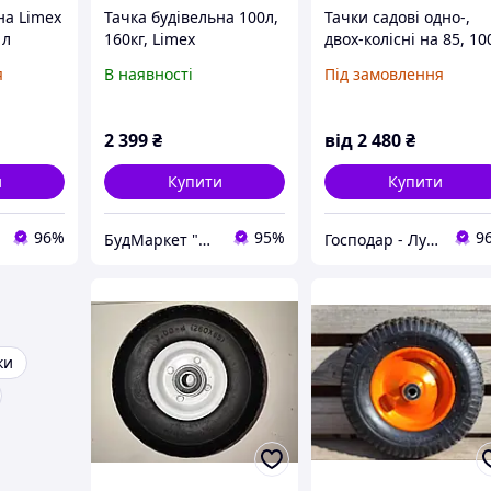
на Limex
Тачка будівельна 100л,
Тачки садові одно-,
 л
160кг, Limex
двох-колісні на 85, 10
літрів
я
В наявності
Під замовлення
2 399
₴
від
2 480
₴
и
Купити
Купити
96%
95%
9
БудМаркет "МІЙ ДІМ"
Господар - Луцьк
ки