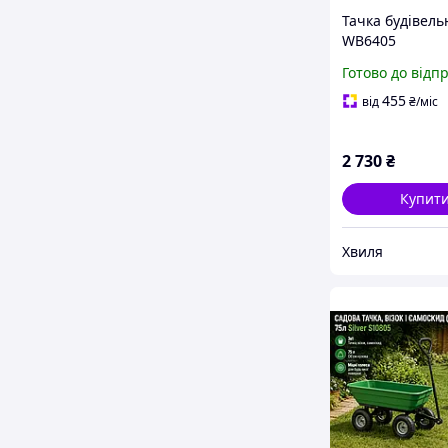
Тачка будівель
WB6405
Готово до відп
455
від
₴
/міс
2 730
₴
Купит
Хвиля