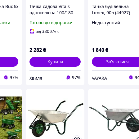
на Budfix
Тачка садова Vitals
Тачка будівельна
одноколісна 100/180
Limex, 90л (44927)
равки
Готово до відправки
Недоступний
380
від
₴
/міс
2 282
₴
1 840
₴
и
Купити
Зв'язатися
97%
97%
9
Хвиля
VAYARA