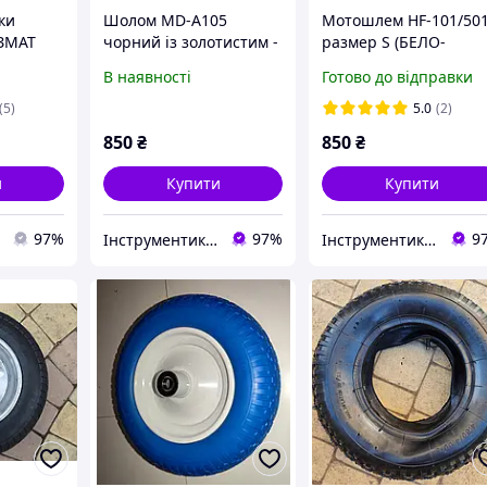
ки
Шолом MD-А105
Мотошлем HF-101/50
УЗМАТ
чорний із золотистим -
размер S (БЕЛО-
VIRTUE Розмір L
СИНИЙ) KUROSAWA-
В наявності
Готово до відправки
(5)
5.0
(2)
850
₴
850
₴
и
Купити
Купити
97%
97%
9
Інструментик інтернет-магазин
Інструментик інтернет-магазин