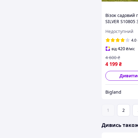
Візок садовий 
SILVER S10805 
Недоступний
4.0
420
від
₴
/міс
4 600
₴
4 199
₴
Дивити
Bigland
1
2
Дивись тако