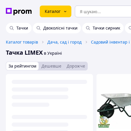
Каталог
Тачки
Двоколісні тачки
Тачки сирник
Каталог товарів
Дача, сад і город
Садовий інвентар і
Тачка LIMEX
в Україні
За рейтингом
Дешевше
Дорожче