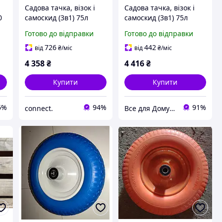
Садова тачка, візок і
Садова тачка, візок і
0
самоскид (3в1) 75л
самоскид (3в1) 75л
Silver S10805
Silver S10805
Готово до відправки
Готово до відправки
726
442
від
₴
/міс
від
₴
/міс
4 358
₴
4 416
₴
Купити
Купити
6%
94%
91%
connect.
Все для Дому та Саду Bizon24🛠