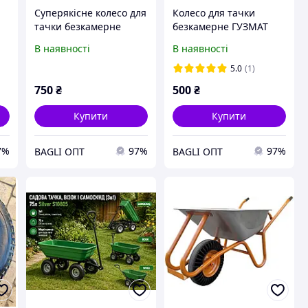
1
Суперякісне колесо для
Колесо для тачки
тачки безкамерне
безкамерне ГУЗМАТ
MT
ГУЗМАТ
3,50/8
В наявності
В наявності
5.0
(1)
750
₴
500
₴
Купити
Купити
7%
97%
97%
BAGLI ОПТ
BAGLI ОПТ