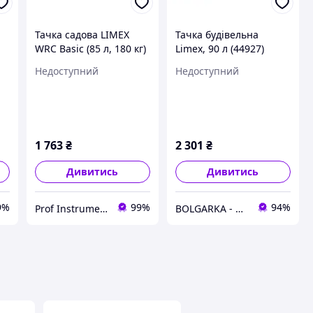
Тачка садова LIMEX
Тачка будівельна
WRC Basic (85 л, 180 кг)
Limex, 90 л (44927)
(120-4017)
Недоступний
Недоступний
1 763
₴
2 301
₴
Дивитись
Дивитись
9%
99%
94%
Prof Instrument
BOLGARKA - Не тільки інструмент