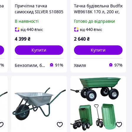
ра
Причіпна тачка
Тачка будівельна Budfix
самоскид SILVER S10805
WB9618K 170 л, 200 кг,
300 кг
одноколісна,
В наявності
Готово до відправки
440
440
від
₴
/міс
від
₴
/міс
4 399
₴
2 640
₴
Купити
Купити
7%
91%
97%
Бензопили, бензокоси, перфоратори, дрилі, лобзики, фени промислові
Хвиля