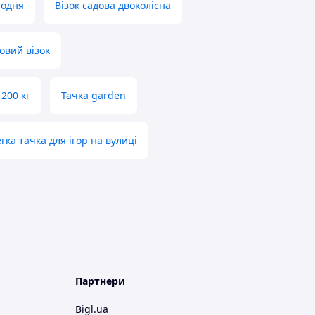
родня
Візок садова двоколісна
овий візок
200 кг
Тачка garden
гка тачка для ігор на вулиці
Партнери
Bigl.ua