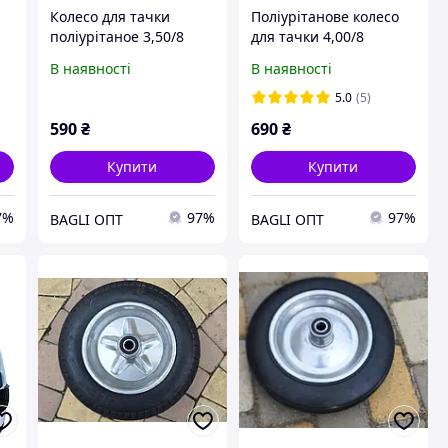
Колесо для тачки
Поліурітанове колесо
поліурітаное 3,50/8
для тачки 4,00/8
В наявності
В наявності
5.0
(5)
590
₴
690
₴
Купити
Купити
7%
97%
97%
BAGLI ОПТ
BAGLI ОПТ