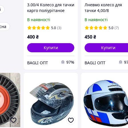
3.00/4 Колесо для тачки
Лневмо колесо для
і
карго поліурітаное
тачки 4,00/8
В наявності
В наявності
сна
5.0
(3)
5.0
(7)
400
₴
450
₴
Купити
Купити
97%
9
BAGLI ОПТ
BAGLI ОПТ