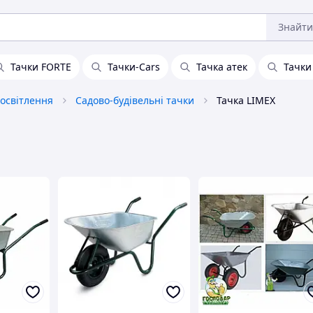
Знайти
Тачки FORTE
Тачки-Cars
Тачка атек
Тачки
 освітлення
Садово-будівельні тачки
Тачка LIMEX