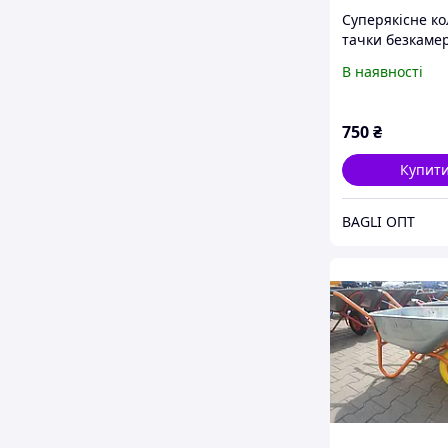
Суперякісне ко
тачки безкаме
ГУЗМАТ
В наявності
750
₴
Купит
BAGLI ОПТ