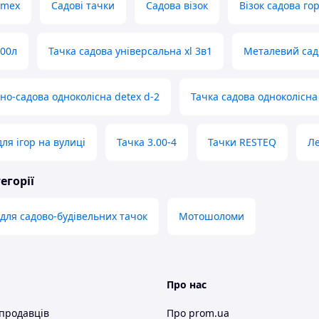
imex
Садові тачки
Садова візок
Візок садова го
100л
Тачка садова універсальна xl 3в1
Металевий сад
но-садова одноколісна detex d-2
Тачка садова одноколісна 
ля ігор на вулиці
Тачка 3.00-4
Тачки RESTEQ
Ле
егорії
для садово-будівельних тачок
Мотошоломи
Про нас
 продавців
Про prom.ua