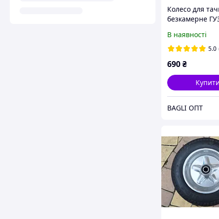
Колесо для тач
безкамерне Г
В наявності
5.0
690
₴
Купит
BAGLI ОПТ