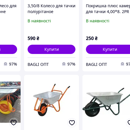
лесо для
3,50/8 Колесо для тачки
Покришка плюс каме
рне
поліурітаное
для тачки 4,00*8. 2PR
В наявності
В наявності
590
₴
250
₴
и
Купити
Купити
97%
97%
9
BAGLI ОПТ
BAGLI ОПТ