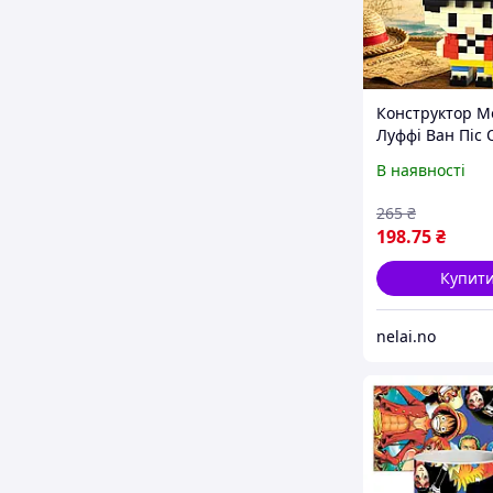
Конструктор Мо
Луффі Ван Піс 
Piece 203 детал
В наявності
265
₴
198
.75
₴
Купит
nelai.no