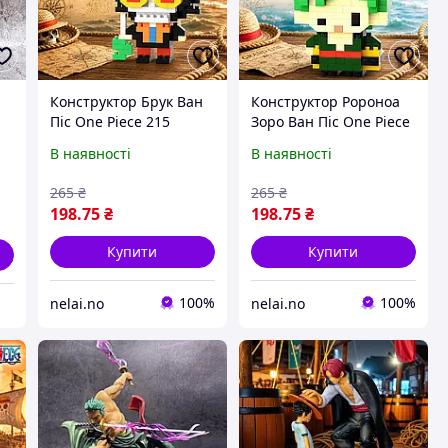
Конструктор Брук Ван
Конструктор Ророноа
Піс One Piece 215
Зоро Ван Піс One Piece
on
деталей 6 см
200 деталей 6 см
В наявності
В наявності
265
₴
265
₴
198
.75
₴
198
.75
₴
Купити
Купити
100%
100%
nelai.no
nelai.no