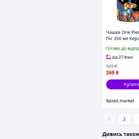
Чашка One Pie
Піс 350 мл Кер
Біла
Готово до відп
27
від
₴
/міс
329
₴
269
₴
Купит
Baskit.market
1
2
Дивись тако