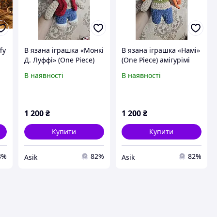
fy
В язана іграшка «Монкі
В язана іграшка «Намі»
Д. Луффі» (One Piece)
(One Piece) амігурімі
ручна робота
ручної роботи
В наявності
В наявності
1 200
₴
1 200
₴
Купити
Купити
8%
82%
82%
Asik
Asik