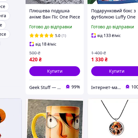
ece
Плюшева подушка
Подарунковий бокс з
нга
аніме Ван Піс One Piece
футболкою Luffy One
Piece | Аніме-набір
e
Готово до відправки
Готово до відправки
ece
133
5.0
(1)
від
₴
/міс
18
від
₴
/міс
500
₴
1 400
₴
420
₴
1 330
₴
Купити
Купити
99%
10
Geek Stuff — крамничка аніме, гік, Kpop товарів. Сувеніри з власним принтом та поліграфія.
Інтернет-магазин "WowBoxes"