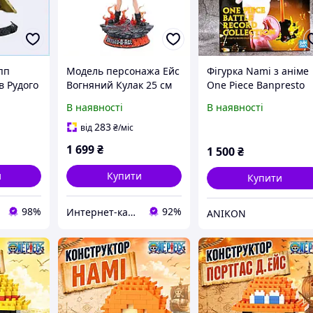
пп
Модель персонажа Ейс
Фігурка Nami з аніме
в Рудого
Вогняний Кулак 25 см
One Piece Banpresto
4M72B62
XA901A4080
Battle Record Collecti
В наявності
В наявності
283
від
₴
/міс
1 699
₴
1 500
₴
и
Купити
Купити
98%
92%
Интернет-каталог скидок "BAGSPACE.ua"
ANIKON