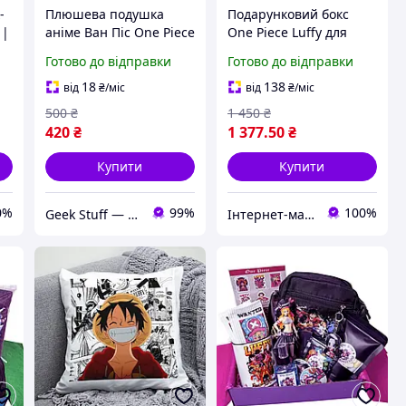
-
Плюшева подушка
Подарунковий бокс
 |
аніме Ван Піс One Piece
One Piece Luffy для
фанатів аніме
Готово до відправки
Готово до відправки
ce
18
138
від
₴
/міс
від
₴
/міс
500
₴
1 450
₴
420
₴
1 377
.50
₴
Купити
Купити
0%
99%
100%
Geek Stuff — крамничка аніме, гік, Kpop товарів. Сувеніри з власним принтом та поліграфія.
Інтернет-магазин "WowBoxes"