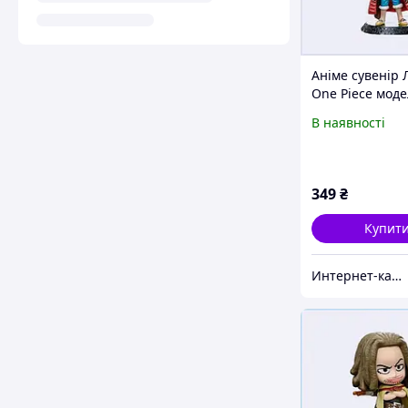
Аніме сувенір 
One Piece моде
колекції, 8247
В наявності
349
₴
Купит
Инте​рнет​-кат​алог ск​​идок "BAGSPACE"