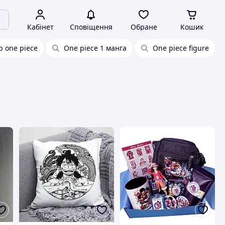
Кабінет
Сповіщення
Обране
Кошик
 one piece
One piece 1 манга
One piece figure