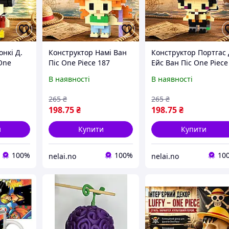
нкі Д.
Конструктор Намі Ван
Конструктор Портгас 
One
Піс One Piece 187
Ейс Ван Піс One Piece
і 6 см
деталей 6 см
198 деталей 6 см
В наявності
В наявності
265
₴
265
₴
198
.75
₴
198
.75
₴
и
Купити
Купити
100%
100%
10
nelai.no
nelai.no