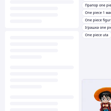
Прапор one pi
One piece 1 ма
One piece figur
Іграшка one pi
One piece uta