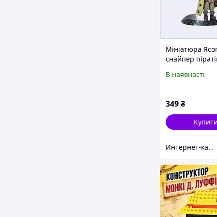
Мініатюра Ясо
снайпер піраті
The Coop, A82
В наявності
349
₴
Купит
Инте​рнет​-кат​алог ск​​идок "BAGSPACE"