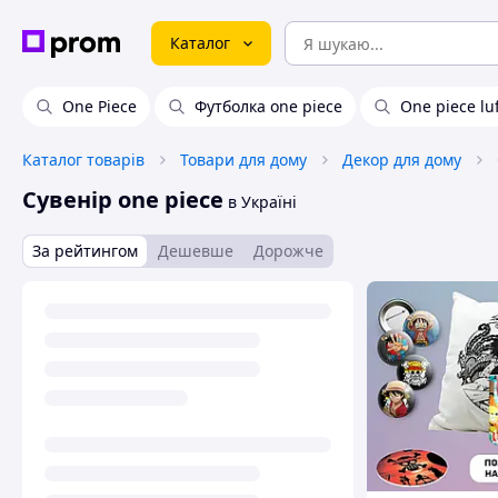
Каталог
One Piece
Футболка one piece
One piece lu
Каталог товарів
Товари для дому
Декор для дому
Сувенір one piece
в Україні
За рейтингом
Дешевше
Дорожче