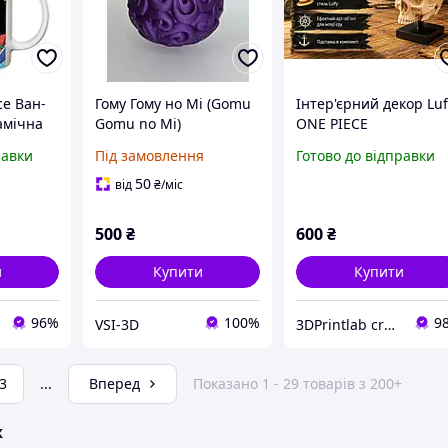
ce Ван-
Гому Гому но Мі (Gomu
Інтер'єрний декор Luf
амічна
Gomu no Mi)
ONE PIECE
Диявольський фрукт з
равки
Під замовлення
Готово до відправки
One Piece, 9 см
50
від
₴
/міс
500
₴
600
₴
и
Купити
Купити
96%
100%
9
VSI-3D
3DPrintlab creative
3
...
Вперед
Показано 1 - 29 товарів з 200+
ж