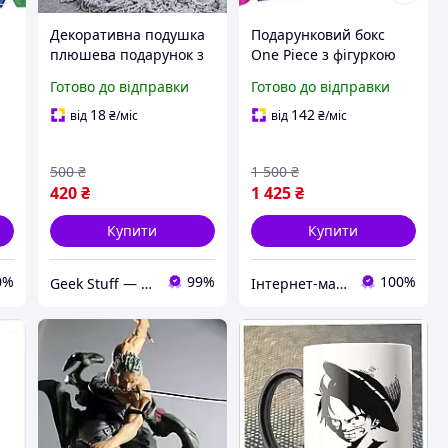
Декоративна подушка
Подарунковий бокс
плюшева подарунок з
One Piece з фігуркою
принтом аніме Ван Піс
Намі Nami
Готово до відправки
Готово до відправки
One Piece
18
142
від
₴
/міс
від
₴
/міс
500
₴
1 500
₴
420
₴
1 425
₴
Купити
Купити
0%
99%
100%
Geek Stuff — крамничка аніме, гік, Kpop товарів. Сувеніри з власним принтом та поліграфія.
Інтернет-магазин "WowBoxes"