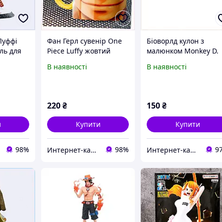
Луффі
Фан Герл сувенір One
Біоворлд кулон з
ль для
Piece Luffy жовтий
малюнком Monkey D.
X265MC
колір, 7K59C9483
Luffy X896020A1X
В наявності
В наявності
220
₴
150
₴
и
Купити
Купити
98%
98%
9
Интерн​ет-кат​а​л​ог ск​​и​до​к "GALANTI"
Интернет-кат​алог с​ки​​д​​​ок "ElenaShop"