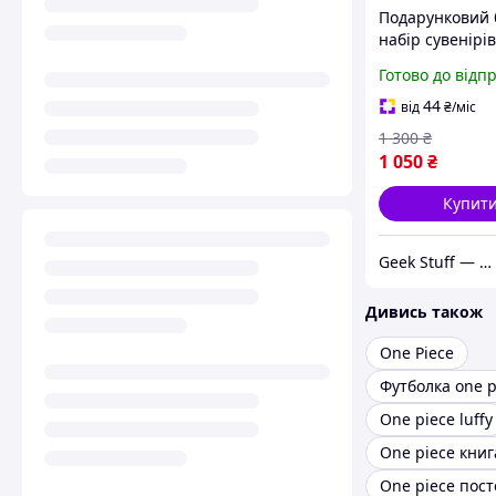
Подарунковий 
набір сувенірі
Ван Піс One Pi
Готово до відп
бокс
44
від
₴
/міс
1 300
₴
1 050
₴
Купит
Geek Stuff — крамничка аніме, гік, Kpop товарів. Сувеніри з власним принтом та поліграфія.
Дивись також
One Piece
Футболка one p
One piece luffy
One piece книг
One piece пост