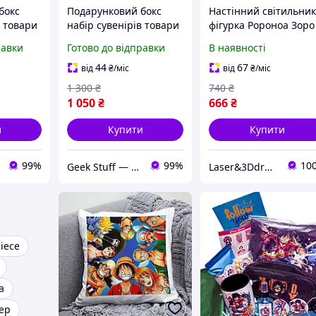
бокс
Подарунковий бокс
Настінний світильник
в товари
набір сувенірів товари
фігурка Ророноа Зоро
ece аніме
Ван Піс Ророноа Зоро
Аніме нічник LED |
равки
Готово до відправки
В наявності
One Piece Roronoa Zoro
Декор у стилі One Pie
anime box
| Подарунок фанату
44
67
від
₴
/міс
від
₴
/міс
1 300
₴
740
₴
1 050
₴
666
₴
и
Купити
Купити
99%
99%
10
Geek Stuff — крамничка аніме, гік, Kpop товарів. Сувеніри з власним принтом та поліграфія.
Laser&3Ddruk Group
iece
а
ер