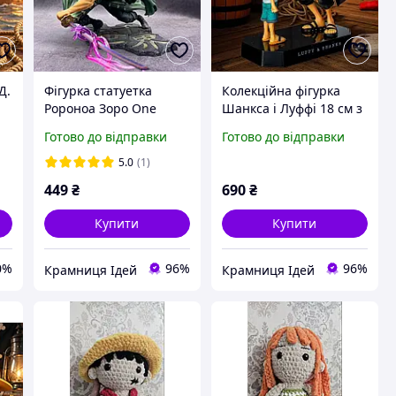
Д.
Фігурка статуетка
Колекційна фігурка
Ророноа Зоро One
Шанкса і Луффі 18 см з
Piece Великий куш
аніме One Piece,
Готово до відправки
Готово до відправки
аніме колекційна
статуетка Shanks &
модель на підставці 10
Monkey D. Luffy з ПВХ
5.0
(1)
см
пластику на підставці
449
₴
690
₴
Купити
Купити
0%
96%
96%
Крамниця Ідей
Крамниця Ідей