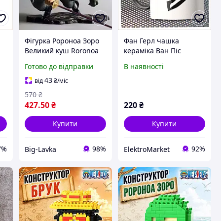
Фігурка Ророноа Зоро
Фан Герл чашка
Великий куш Roronoa
кераміка Ван Піс
Zoro One Piece
чорно-біла,
Готово до відправки
В наявності
7H5T9948X4
43
від
₴
/міс
570
₴
427
.50
₴
220
₴
Купити
Купити
7%
98%
92%
Big-Lavka
ElektroMarket