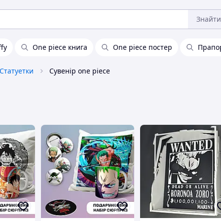
Знайти
ffy
One piece книга
One piece постер
Прапор
Статуетки
Сувенір one piece