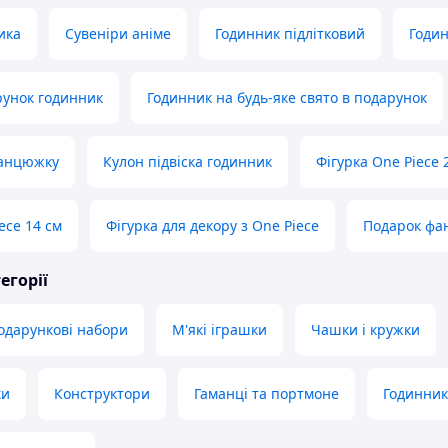
ика
Сувеніри аніме
Годинник підлітковий
Годи
рунок годинник
Годинник на будь-яке свято в подарунок
ланцюжку
Кулон підвіска годинник
Фігурка One Piece 
ece 14 см
Фігурка для декору з One Piece
Подарок фан
егорії
подарункові набори
М'які іграшки
Чашки і кружки
ки
Конструктори
Гаманці та портмоне
Годинник