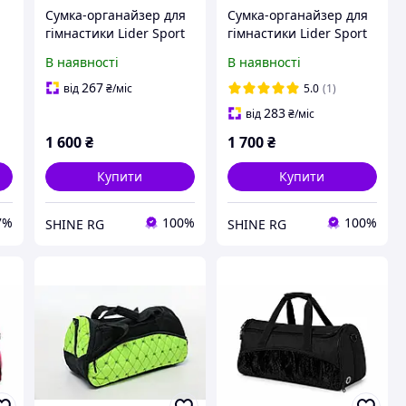
Сумка-органайзер для
Сумка-органайзер для
гімнастики Lider Sport
гімнастики Lider Sport
Club 8в1 Lime
Club 8в1 Pink
В наявності
В наявності
267
від
₴
/міс
5.0
(1)
283
від
₴
/міс
1 600
₴
1 700
₴
Купити
Купити
7%
100%
100%
SHINE RG
SHINE RG