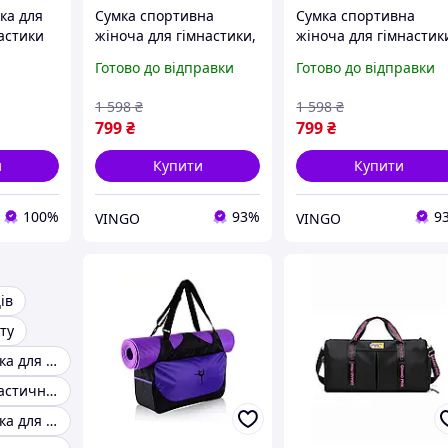
ка для
Сумка спортивна
Сумка спортивна
астики
жіноча для гімнастики,
жіноча для гімнастик
- 42см)
танців, акробатики для
танців, акробатики,
Готово до відправки
Готово до відправки
дівчинки Сумка
йоги для дівчинки
дорожня дитяча Чорна
Сумка дорожня дитяч
1 598
₴
1 598
₴
Чорна
799
₴
799
₴
и
Купити
Купити
100%
93%
9
VINGO
VINGO
ів
ту
Спортивна сумка для танців
Сумка для гімнастичного м'яча
Спортивна сумка для художньої гімнастики