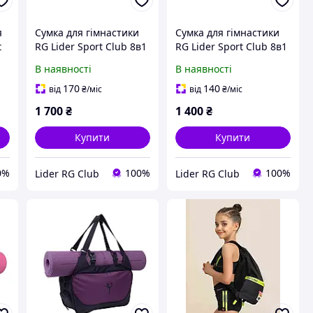
я
Сумка для гімнастики
Сумка для гімнастики
t
RG Lider Sport Club 8в1
RG Lider Sport Club 8в1
Lime (1588201129)
Velor
В наявності
В наявності
170
140
від
₴
/міс
від
₴
/міс
1 700
₴
1 400
₴
Купити
Купити
0%
100%
100%
Lider RG Club
Lider RG Club