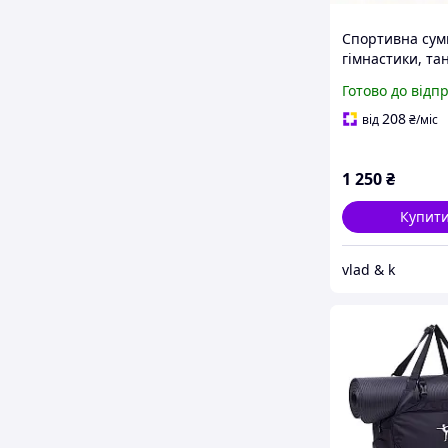
Спортивна сум
гімнастики, тан
йоги.
Готово до відп
208
від
₴
/міс
1 250
₴
Купит
vlad & k