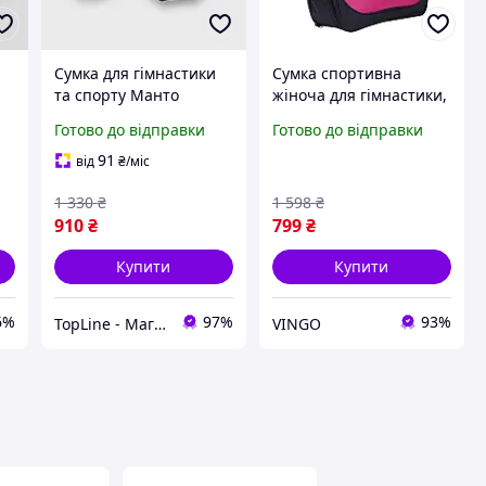
Сумка для гімнастики
Сумка спортивна
та спорту Манто
жіноча для гімнастики,
(45x25x25 см) Тканинна
танців, акробатики,
Готово до відправки
Готово до відправки
універсальна торба
йоги для дівчинки
тубус Manto Сумки
Сумка дорожня дитяча
91
від
₴
/міс
зносостійкі для
Рожева
1 330
₴
1 598
₴
подорожей
910
₴
799
₴
Купити
Купити
6%
97%
93%
TopLine - Магазин крутих товарів
VINGO