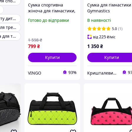
Дитячі сумки для спортивної форми
Сумка спортивна
Сумка для гімнастики
жіноча для гімнастики,
Gymnastics
танців, акробатики,
чорний+рожевий
Сумка для спорту дитяча
Готово до відправки
В наявності
йоги для дівчинки
Жіноча сумка для тренажерного залу
Сумка дорожня дитяча
5.0
(1)
Фіолетова
Hayabusa сумка для тренажерного залу
225
від
₴
/міс
1 598
₴
799
₴
1 350
₴
Купити
Купити
93%
9
VINGO
Кришталевий черевичок