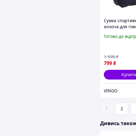
Сумка спортив
жіноча для гім
танців, акроба
Готово до відп
йоги для дівчи
Сумка дорожня
Чорна
1 598
₴
799
₴
Купит
VINGO
1
2
Дивись тако