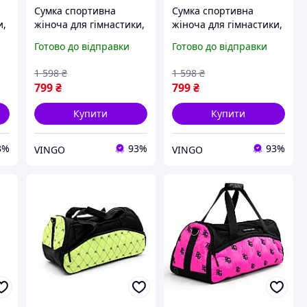
Сумка спортивна
Сумка спортивна
и,
жіноча для гімнастики,
жіноча для гімнастики,
танців, акробатики,
танців, акробатики,
Готово до відправки
Готово до відправки
йоги для дівчинки
йоги для дівчинки
а
Сумка дорожня дитяча
Сумка дорожня дитяча
1 598
₴
1 598
₴
Рожева
Рожева
799
₴
799
₴
Купити
Купити
3%
93%
93%
VINGO
VINGO