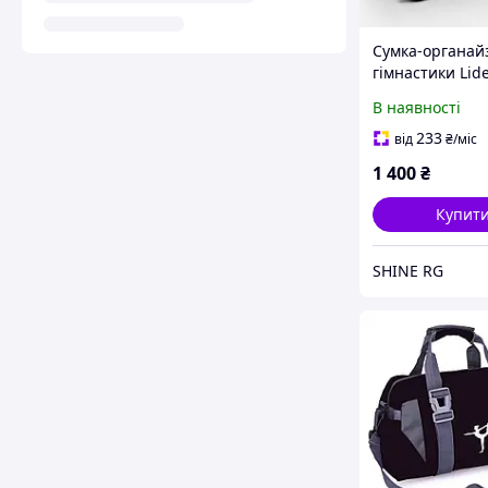
Сумка-органай
гімнастики Lide
Club 8в1 Black
В наявності
233
від
₴
/міс
1 400
₴
Купит
SHINE RG