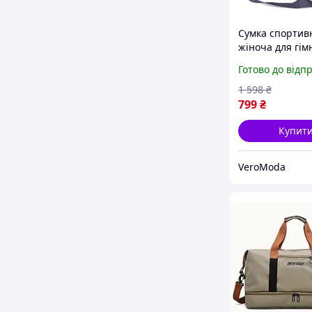
Сумка спортив
жіноча для гім
танців, акроба
Готово до відп
дівчинки Сумк
дорожня дитяч
1 598
₴
799
₴
Купит
VeroModa