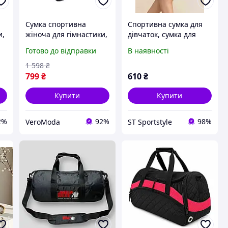
Сумка спортивна
Спортивна сумка для
и,
жіноча для гімнастики,
дівчаток, сумка для
танців, акробатики,
гімнастики
Готово до відправки
В наявності
йоги для дівчинки
а
Сумка дорожня дитяча
1 598
₴
Фіолетова
799
₴
610
₴
Купити
Купити
2%
92%
98%
VeroModa
ST Sportstyle