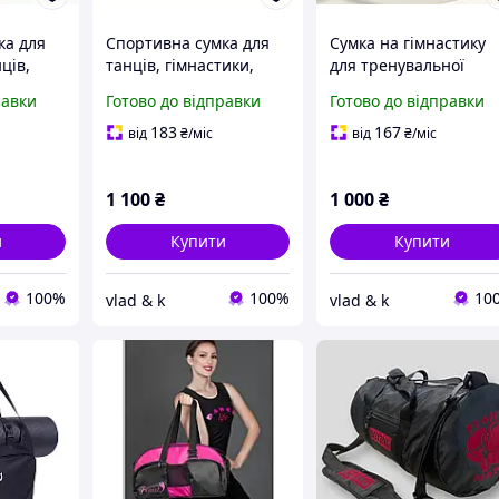
ка для
Спортивна сумка для
Сумка на гімнастику
ців,
танців, гімнастики,
для тренувальної
йоги.
форми.
равки
Готово до відправки
Готово до відправки
183
167
від
₴
/міс
від
₴
/міс
1 100
₴
1 000
₴
и
Купити
Купити
100%
100%
10
vlad & k
vlad & k