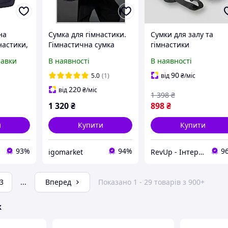
на
Сумка для гімнастики.
Сумки для залу та
настики,
Гімнастична сумка
гімнастики
тики,
No1160
тренувальна S
равки
В наявності
В наявності
нки
(45х25х25см) Міцна
 дитяча
сумка для спорту TGR
90
5.0
(1)
від
₴
/міс
Торба дорожня для
220
від
₴
/міс
1 398
₴
подорожей всесезон
1 320
₴
898
₴
и
Купити
Купити
93%
94%
9
igomarket
RevUp - Інтернет магазин стильних товарів
3
...
Вперед
Показано 1 - 29 товарів з 900+
ж