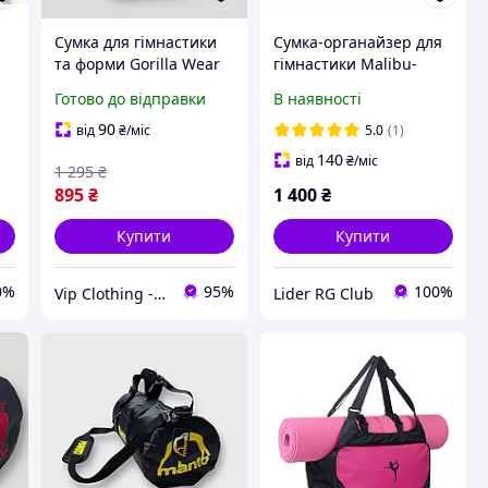
Сумка для гімнастики
Сумка-органайзер для
та форми Gorilla Wear
гімнастики Malibu-
23 літри (45х25х25 см)
Black Lider Sport Club
Готово до відправки
В наявності
Чорна чоловіча торба
8в1 (1588201264)
тубус Горила Віар у
90
від
₴
/міс
5.0
(1)
спортзал тренувальна
140
від
₴
/міс
1 295
₴
895
₴
1 400
₴
Купити
Купити
0%
95%
100%
Vip Clothing - Інтернет магазин брендового одягу
Lider RG Club