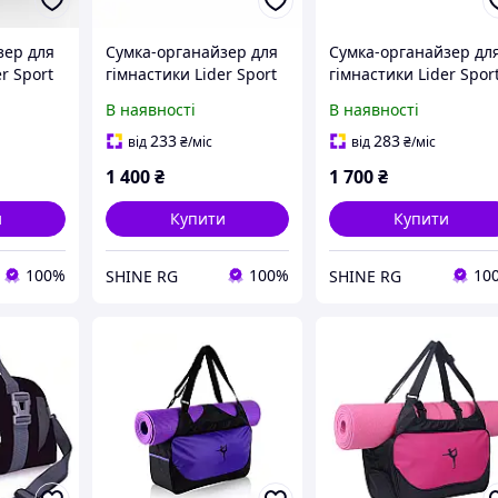
зер для
Сумка-органайзер для
Сумка-органайзер дл
r Sport
гімнастики Lider Sport
гімнастики Lider Spor
Club 8в1 Lime Junior
Club 8в1 Coral
В наявності
В наявності
233
283
від
₴
/міс
від
₴
/міс
1 400
₴
1 700
₴
и
Купити
Купити
100%
100%
10
SHINE RG
SHINE RG