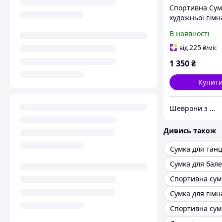
Спортивна Сум
художньої гімн
дитяча (розм.L 
В наявності
225
від
₴
/міс
1 350
₴
Купит
Шеврони з українською душею
Дивись також
Сумка для танц
Сумка для бале