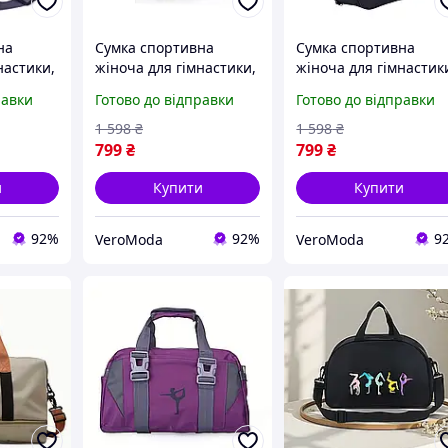
на
Сумка спортивна
Сумка спортивна
настики,
жіноча для гімнастики,
жіноча для гімнастик
тики для
танців, акробатики,
танців, акробатики,
равки
Готово до відправки
Готово до відправки
а
йоги для дівчинки
йоги для дівчинки
а Чорна
Сумка дорожня дитяча
Сумка дорожня дитяч
1 598
₴
1 598
₴
Фіолетова
Рожева
799
₴
799
₴
и
Купити
Купити
92%
92%
9
VeroModa
VeroModa