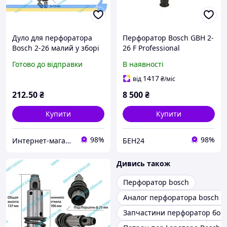
Дуло для перфоратора
Перфоратор Bosch GBH 2-
Bosch 2-26 малий у зборі
26 F Professional
(аналог)
06112A4001.набір сверл
Готово до відправки
В наявності
1417
від
₴
/міс
212
.50
₴
8 500
₴
Купити
Купити
98%
98%
Интернет-магазин "Genpart"
БЕН24
Дивись також
Перфоратор bosch
Аналог перфоратора bosch 2
Запчастини перфоратор бош