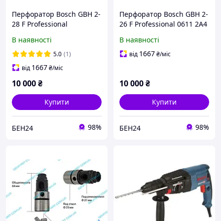
Перфоратор Bosch GBH 2-
Перфоратор Bosch GBH 2-
28 F Professional
26 F Professional 0611 2A4
(0611267604) + набір
003 набір сверл
В наявності
В наявності
свердел змінний патрон
зубило
1667
5.0
(1)
від
₴
/міс
1667
від
₴
/міс
10 000
₴
10 000
₴
Купити
Купити
98%
98%
БЕН24
БЕН24