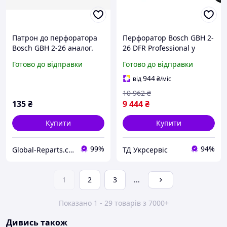
Патрон до перфоратора
Перфоратор Bosch GBH 2-
Bosch GBH 2-26 аналог.
26 DFR Professional у
пластиковому кейсі
Готово до відправки
Готово до відправки
(0611254768)
944
від
₴
/міс
10 962
₴
135
₴
9 444
₴
Купити
Купити
99%
94%
Global-Rеparts.com
ТД Укрсервіс
1
2
3
...
Показано 1 - 29 товарів з 7000+
Дивись також