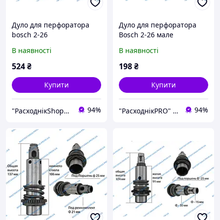
Дуло для перфоратора
Дуло для перфоратора
bosch 2-26
Bosch 2-26 мале
(швидкознімання)
В наявності
В наявності
524
₴
198
₴
Купити
Купити
94%
94%
"РасходнікShop" інтернет магазин комплектуючих та запчастин
"РасходнікPRO" магазин запчастин