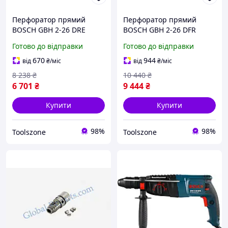
Перфоратор прямий
Перфоратор прямий
BOSCH GBH 2-26 DRE
BOSCH GBH 2-26 DFR
(2,7Дж/800Вт)
Готово до відправки
Готово до відправки
670
944
від
₴
/міс
від
₴
/міс
8 238
₴
10 440
₴
6 701
₴
9 444
₴
Купити
Купити
98%
98%
Toolszone
Toolszone