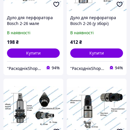
Дуло для перфоратора
Дуло для перфоратора
Bosch 2-26 мале
Bosch 2-26 (у зборі)
В наявності
В наявності
198
₴
412
₴
Купити
Купити
94%
94%
"РасходнікShop" інтернет магазин комплектуючих та запчастин
"РасходнікShop" інтернет магазин комплектуючих та запчастин