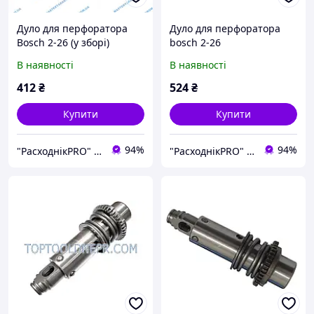
Дуло для перфоратора
Дуло для перфоратора
Bosch 2-26 (у зборі)
bosch 2-26
(швидкознімання)
В наявності
В наявності
412
₴
524
₴
Купити
Купити
94%
94%
"РасходнікPRO" магазин запчастин
"РасходнікPRO" магазин запчастин