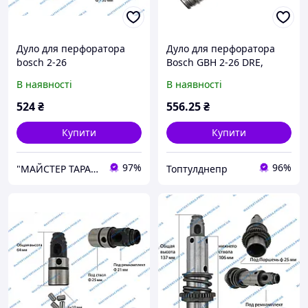
Дуло для перфоратора
Дуло для перфоратора
bosch 2-26
Bosch GBH 2-26 DRE,
(швидкознімання)
Арсенал П-950 у зборі
В наявності
В наявності
524
₴
556
.25
₴
Купити
Купити
97%
96%
"МАЙСТЕР ТАРАС" інтернет магазин запчастин та комплектуючих
Топтулднепр