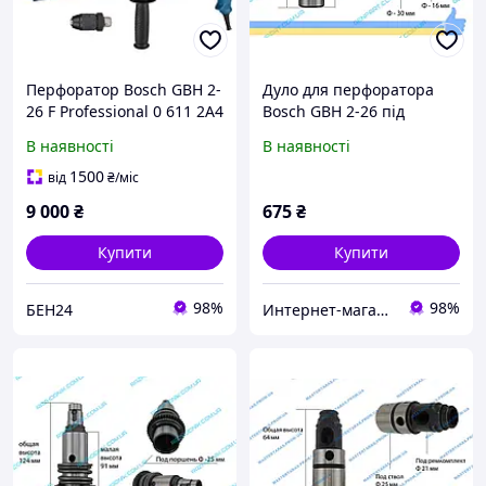
Перфоратор Bosch GBH 2-
Дуло для перфоратора
26 F Professional 0 611 2A4
Bosch GBH 2-26 під
002 Німеччина
знімний патрон (аналог)
В наявності
В наявності
1500
від
₴
/міс
9 000
₴
675
₴
Купити
Купити
98%
98%
БЕН24
Интернет-магазин "Genpart"