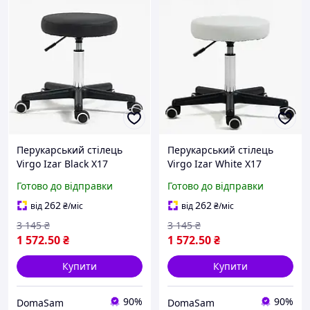
Перукарський стілець
Перукарський стілець
Virgo Izar Black X17
Virgo Izar White X17
Готово до відправки
Готово до відправки
262
262
від
₴
/міс
від
₴
/міс
3 145
₴
3 145
₴
1 572
.50
₴
1 572
.50
₴
Купити
Купити
90%
90%
DomaSam
DomaSam