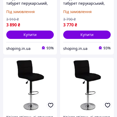
табурет перукарський,
табурет перукарський,
стілець обертовий,
стілець поворотний,
Під замовлення
Під замовлення
круглий, регульований,
круглий, регульований,
білий 80249
чорний 80275
3 910
₴
3 790
₴
3 890
₴
3 770
₴
Купити
Купити
93%
93%
shoping.in.ua
shoping.in.ua