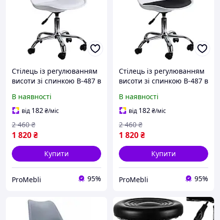
Стілець із регулюванням
Стілець із регулюванням
висоти зі спинкою B-487 в
висоти зі спинкою B-487 в
салон в кафе в
салон в кафе в
В наявності
В наявності
перукарню в офіс
перукарню в офіс
стільчик для салону краси
стільчик для салону краси
182
182
від
₴
/міс
від
₴
/міс
2 460
₴
2 460
₴
1 820
₴
1 820
₴
Купити
Купити
95%
95%
ProMebli
ProMebli