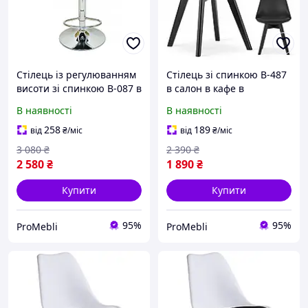
Стілець із регулюванням
Стілець зі спинкою B-487
висоти зі спинкою B-087 в
в салон в кафе в
салон в кафе в
перукарню в офіс
В наявності
В наявності
перукарню в офіс
стільчик для салону краси
стільчик для салону краси
258
189
від
₴
/міс
від
₴
/міс
3 080
₴
2 390
₴
2 580
₴
1 890
₴
Купити
Купити
95%
95%
ProMebli
ProMebli