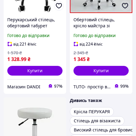
Перукарський стілець,
Обертовий стілець,
обертовий табурет
крісло майстра зі
Beautylushh SF23505
спинкою на коліщатках,
Готово до відправки
Готово до відправки
екошкіра
зручний перукарський
стільчик для салонів
221
224
від
₴
/міс
від
₴
/міс
краси
1 570
₴
2 345
₴
1 328
.99
₴
1 345
₴
Купити
Купити
97%
99%
Магазин DANDI
TUTO- простір вдалих покупок
Дивись також
Крісла ПЕРУКАРЯ
Стілець для візажиста
Високий стілець для бровист