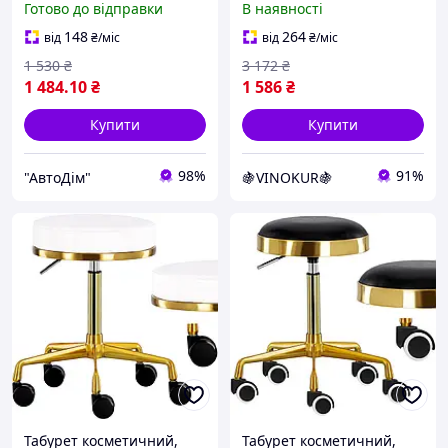
Готово до відправки
В наявності
Beautylushh каучукові
шкіри
колеса (SF23505)
148
264
від
₴
/міс
від
₴
/міс
1 530
₴
3 172
₴
1 484
.10
₴
1 586
₴
Купити
Купити
98%
91%
"АвтоДім"
🍇VINOKUR🍇
Табурет косметичний,
Табурет косметичний,