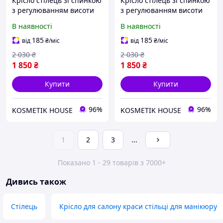
Крісло стілець зі спинкою
Крісло стілець зі спинкою
з регулюванням висоти
з регулюванням висоти
(для салонів краси,
(для салонів краси,
В наявності
В наявності
перукарень, барів)
перукарень, барів)
ВС-0106
ВС-0106
185
185
від
₴
/міс
від
₴
/міс
2 030
₴
2 030
₴
1 850
₴
1 850
₴
Купити
Купити
96%
96%
KOSMETIK HOUSE
KOSMETIK HOUSE
1
2
3
...
Показано 1 - 29 товарів з 7000+
Дивись також
Стілець
Крісло для салону краси стільці для манікюру