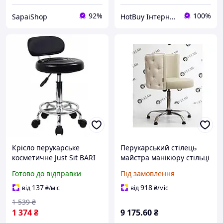
92%
100%
SapaiShop
HotBuy Інтернет-магазин
Крісло перукарське
Перукарський стілець
косметичне Just Sit BARI
майстра манікюру стільці
стілець майстра
для клієнтів салону
Готово до відправки
Під замовлення
косметолога
манікюрна перукарське
крісло майстра VM20
137
918
від
₴
/міс
від
₴
/міс
1 539
₴
1 374
₴
9 175
.60
₴