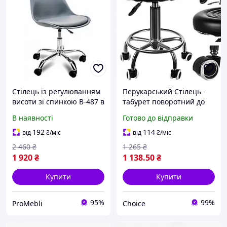
Стілець із регулюванням
Перукарський Стілець -
висоти зі спинкою B-487 в
табурет поворотний до
салон в кафе в
150 кг Beautylushh
В наявності
Готово до відправки
перукарню в офіс
SF23505 чорний
стільчик для салону краси
192
114
від
₴
/міс
від
₴
/міс
2 460
₴
1 265
₴
1 920
₴
1 138
.50
₴
Купити
Купити
95%
99%
ProMebli
Choice