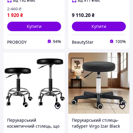
стільчик для салону краси
салону краси VM20
192
911
від
₴
/міс
від
₴
/міс
2 460
₴
1 920
₴
9 110
.20
₴
Купити
Купити
94%
100%
PROBODY
BeautyStar
Перукарський
Перукарський стілець-
косметичний стілець, що
табурет Virgo Izar Black
обертається, табурет
X17 на колесах з еко-