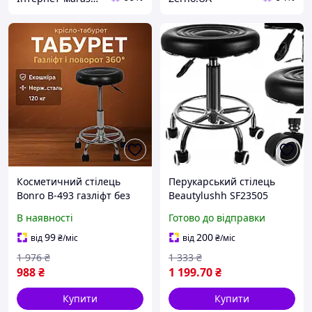
Косметичний стілець
Перукарський стілець
Bonro B-493 газліфт без
Beautylushh SF23505
спинки для манікюру
чорний, регульований,
В наявності
Готово до відправки
косметолога екошкіра
на колесах
перукарський 5 коліс
99
200
від
₴
/міс
від
₴
/міс
1 976
₴
1 333
₴
988
₴
1 199
.70
₴
Купити
Купити