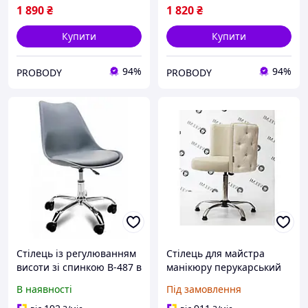
1 890
₴
1 820
₴
Купити
Купити
94%
94%
PROBODY
PROBODY
Стілець із регулюванням
Стілець для майстра
висоти зі спинкою B-487 в
манікюру перукарський
салон в кафе в
манікюрне крісло для
В наявності
Під замовлення
перукарню в офіс
клієнтів стільці для