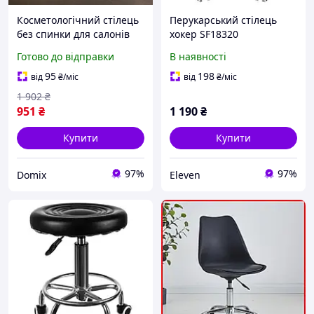
Косметологічний стілець
Перукарський стілець
без спинки для салонів
хокер SF18320
краси, Манікюрний і
Готово до відправки
В наявності
перукарський стілець
майстра, на колесах із
95
198
від
₴
/міс
від
₴
/міс
високою міцністю
1 902
₴
951
₴
1 190
₴
Купити
Купити
97%
97%
Domix
Eleven