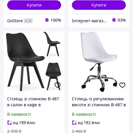
Купити
Купити
100%
93%
GoStore 🇺🇦
Інтернет-магазин "М-Бьюті"
Стілець зі спинкою B-487
Стілець із регулюванням
в салон в кафе в
висоти зі спинкою B-487 в
перукарню в офіс
салон в кафе в
В наявності
В наявності
стільчик для салону краси
перукарню в офіс
стільчик для салону краси
189
182
від
₴
/міс
від
₴
/міс
2 390
₴
2 460
₴