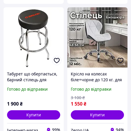
Табурет що обертається,
Крісло на колесах
барний стілець для
біле+чорне до 120 кг. для
майстерні, кухонний
майстра манікюру та
Готово до відправки
Готово до відправки
стілець, перукарське
салону перукарень 77 см.
крісло MAR-POL M80195
Стілець косметолога зі
3 100
₴
спинкою
1 900
₴
1 550
₴
Купити
Купити
99%
94%
Інтернет-магазин "DomTehno" ЗАВЖДИ НИЗЬКІ ЦІНИ
Zerno.UA