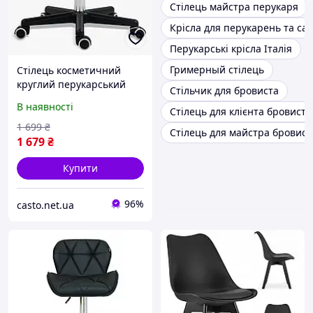
Стілець майстра перукаря
Крісла для перукарень та сал
Перукарські крісла Італія
Гримерный стілець
Стілець косметичний
круглий перукарський
Стільчик для бровиста
табурет B57-CH007
В наявності
Стілець для клієнта бровиста
(бублик), до 120 кг,
1 699
₴
Стілець для майстра бровист
1 679
₴
Купити
96%
casto.net.ua