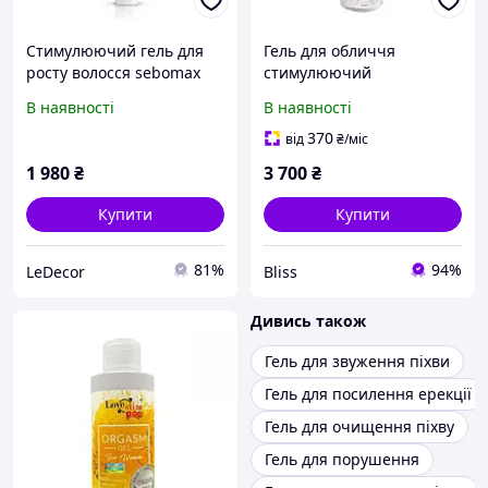
Стимулюючий гель для
Гель для обличчя
росту волосся sebomax
стимулюючий
HR, 26 мл Biotrade
Dermagenetic Erythros
В наявності
В наявності
370
від
₴
/міс
1 980
₴
3 700
₴
Купити
Купити
81%
94%
LeDecor
Bliss
Дивись також
Гель для звуження піхви
Гель для посилення ерекції
Гель для очищення піхву
Гель для порушення