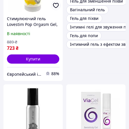
Гель для зменшення піхви
Вагінальний гель
Гель для піхви
Стимулюючий гель
Lovestim Pop Orgasm Gel,
Інтимні гелі для звуження пі
150 мл | Вигідна покупка
В наявності
Гель для попи
889
₴
Інтимний гель з ефектом зв
723
₴
Купити
88%
Європейський інтим-маркет