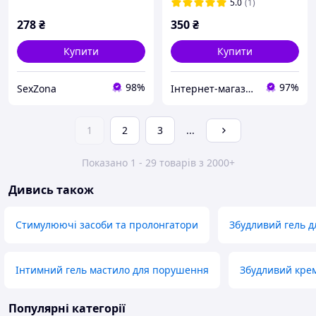
Ginseng Ginkgo Gel, 80 мл
Placenta Extract Gel
5.0
(1)
(пошкоджена коробка)
278
₴
350
₴
Купити
Купити
98%
97%
SexZona
Інтернет-магазин "Імпорт"
1
2
3
...
Показано 1 - 29 товарів з 2000+
Дивись також
Стимулюючі засоби та пролонгатори
Збудливий гель д
Інтимний гель мастило для порушення
Збудливий крем
Популярні категорії