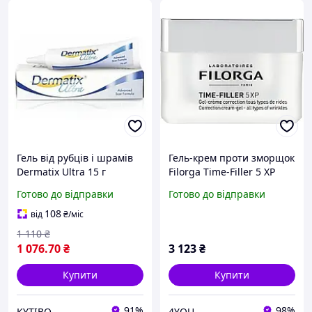
Гель від рубців і шрамів
Гель-крем проти зморщок
Dermatix Ultra 15 г
Filorga Time-Filler 5 XP
ефективний засіб для
Correction Cream-Gel 50ml
Готово до відправки
Готово до відправки
відновлення шкіри
(1066076-2)
108
від
₴
/міс
1 110
₴
1 076
.70
₴
3 123
₴
Купити
Купити
91%
98%
KYTIBO
4YOU