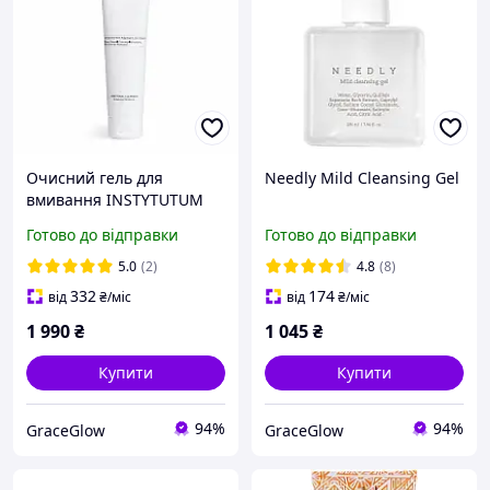
Очисний гель для
Needly Mild Cleansing Gel
вмивання INSTYTUTUM
Adaptogel Cleanser
Готово до відправки
Готово до відправки
5.0
(2)
4.8
(8)
332
174
від
₴
/міс
від
₴
/міс
1 990
₴
1 045
₴
Купити
Купити
94%
94%
GraceGlow
GraceGlow