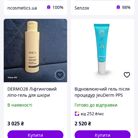
100%
98%
ncosmetics.ua
Senzox
DERMO28 Ліфтинговий
Відновлюючий гель після
ліпо-гель для шкіри
процедур JeuDerm PPS
навколо очей UNIEYE
Repair Gel 30 мл
В наявності
Готово до відправки
100мл та розлив
252
від
₴
/міс
3 025
₴
2 520
₴
Купити
Купити