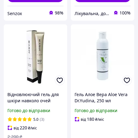
98%
100%
Senzox
Лікувальна, доглядова та професійна косметика
Відновлюючий гель для
Гель Алое Вера Aloe Vera
шкіри навколо очей
Dr.Yudina, 250 мл
REJURAN Healing Eye Gel
Готово до відправки
Готово до відправки
15 ml, Реджуран
180
5.0
(3)
від
₴
/міс
220
від
₴
/міс
2 200
₴