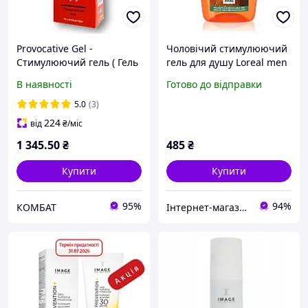
Provocative Gel -
Чоловічий стимулюючий
Стимулюючий гель ( Гель
гель для душу Loreal men
Провокація) kora-5019
Expert Hydra Energetic
В наявності
Готово до відправки
4in1 1L
5.0
(3)
224
від
₴
/міс
1 345
.50
₴
485
₴
Купити
Купити
95%
94%
КОМБАТ
Інтернет-магазин "Світ Чистоти"