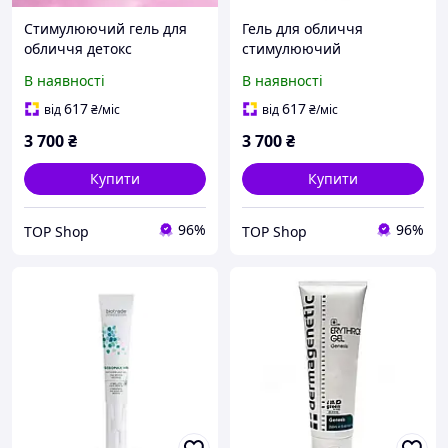
Стимулюючий гель для
Гель для обличчя
обличчя детокс
стимулюючий
кровопостачання
Dermagenetic Erythros
В наявності
В наявності
регенерація
Dermagenetic Erythros
617
617
від
₴
/міс
від
₴
/міс
250 мл
3 700
₴
3 700
₴
Купити
Купити
96%
96%
TOP Shop
TOP Shop