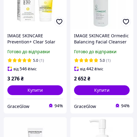
IMAGE SKINCARE
IMAGE SKINCARE Ormedic
Prevention+ Clear Solar
Balancing Facial Cleanser
Gel SPF 30 Сонцезахисний
Очищувальний гель з
Готово до відправки
Готово до відправки
гель 42,5 г
алое 177 мл
5.0
(1)
5.0
(1)
546
442
від
₴
/міс
від
₴
/міс
3 276
₴
2 652
₴
Купити
Купити
94%
94%
GraceGlow
GraceGlow