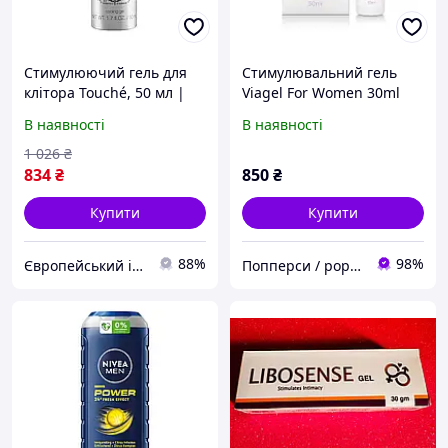
Стимулюючий гель для
Стимулювальний гель
клітора Touché, 50 мл |
Viagel For Women 30ml
Вигідна покупка
В наявності
В наявності
1 026
₴
834
₴
850
₴
Купити
Купити
88%
98%
Європейський інтим-маркет
Попперси / poppers купити в Україні