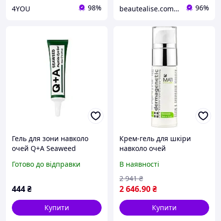
98%
96%
4YOU
beautealise.com.ua
Гель для зони навколо
Крем-гель для шкіри
очей Q+A Seaweed
навколо очей
Peptide Eye Gel, 15 мл
Dermagenetic Genesis
Готово до відправки
В наявності
Mati Eye Serum 30ml
(916876-2)
2 941
₴
444
₴
2 646
.90
₴
Купити
Купити