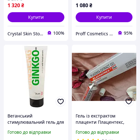
1 320
₴
1 080
₴
Купити
Купити
100%
95%
Crystal Skin Store
Proff Cosmetics - професійна косметика провідних брендів світу
Веганський
Гель із екстрактом
стимулювальний гель для
плаценти Плацентекс,
масажу з екстрактами
Плацента Гель,
Готово до відправки
Готово до відправки
женьшеню Just Play
Плацентекс, Albert David