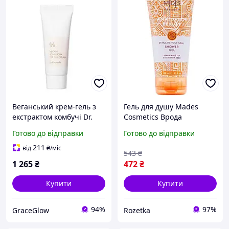
Веганський крем-гель з
Гель для душу Mades
екстрактом комбучі Dr.
Cosmetics Врода
Ceuracle Vegan Kombucha
Амазонки стимулює силу
Готово до відправки
Готово до відправки
Tea Gel Cream
духу 150 мл
(8714462094690)
211
від
₴
/міс
543
₴
1 265
₴
472
₴
Купити
Купити
94%
97%
GraceGlow
Rozetka