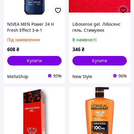
NIVEA MEN Power 24 H
Libosense gel. Лібосенс
Fresh Effect 3-в-1
гель. Стимулює
Стимулюючий чоловічий
близькість. 30г. Stimulates
Під замовлення
В наявності
гель для душу 500 мл
intimacy
608
₴
346
₴
Купити
Купити
95%
96%
MellaShop
New Style