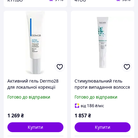
Активний гель Dermo28
Стимулювальний гель
для локальної корекції
проти випадання волосся
Pura Active Spot Gel 15 мл
Biotrade Sebomax HR Anti-
Готово до відправки
Готово до відправки
Hair Loss Gel, 26 ml
186
від
₴
/міс
1 269
₴
1 857
₴
Купити
Купити