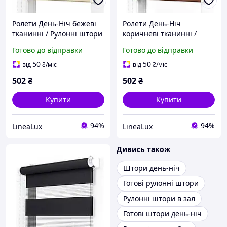
Ролети День-Ніч бежеві
Ролети День-Ніч
тканинні / Рулонні штори
коричневі тканинні /
на вікна для спальні,
Рулонні штори на вікна
Готово до відправки
Готово до відправки
кухні та дому / Жалюзі від
для спальні, кухні та дому
сонця
/ Жалюзі від сонця
50
50
від
₴
/міс
від
₴
/міс
502
₴
502
₴
Купити
Купити
94%
94%
LineaLux
LineaLux
Дивись також
Штори день-ніч
Готові рулонні штори
Рулонні штори в зал
Готові штори день-ніч