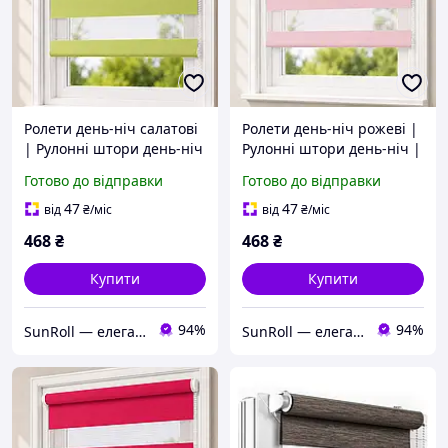
Ролети день-ніч салатові
Ролети день-ніч рожеві |
| Рулонні штори день-ніч
Рулонні штори день-ніч |
| Тканинні жалюзі для
Тканинні жалюзі для
Готово до відправки
Готово до відправки
квартири, будинку, офісу
квартири, будинку, офісу
та магазину
та магазину
47
47
від
₴
/міс
від
₴
/міс
468
₴
468
₴
Купити
Купити
94%
94%
SunRoll — елегантність та комфорт у кожному вікні.
SunRoll — елегантність та комфорт у кожному вікні.