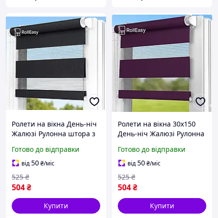
Ролети на вікна День-ніч
Ролети на вікна 30х150
Жалюзі Рулонна штора з
День-ніч Жалюзі Рулонна
фіксацією під нахил
штора з фіксацією під
Готово до відправки
Готово до відправки
Рулонні штори Ролета
нахил Рулонні штори
тканинна D-208 Чорний
Ролета тканинна D-209
50
50
від
₴
/міс
від
₴
/міс
300мм
Баклажановий 300мм
525
₴
525
₴
504
₴
504
₴
Купити
Купити