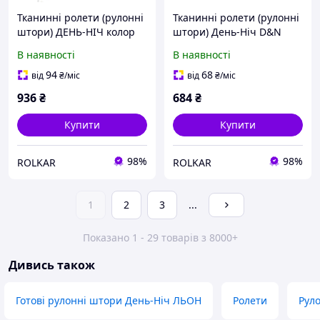
Тканинні ролети (рулонні
Тканинні ролети (рулонні
штори) ДЕНЬ-НІЧ колор
штори) День-Ніч D&N
1203 лімоний IMPULSO
Колір 1 білий IMPULSO
В наявності
В наявності
P+R (Польща)
P+R (Польща)
94
68
від
₴
/міс
від
₴
/міс
936
₴
684
₴
Купити
Купити
98%
98%
ROLKAR
ROLKAR
1
2
3
...
Показано 1 - 29 товарів з 8000+
Дивись також
Готові рулонні штори День-Ніч ЛЬОН
Ролети
Рул