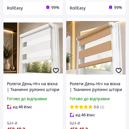
99%
99%
RollEasy
RollEasy
Ролети День-Ніч на вікна
Ролети День-Ніч на вікна
| Тканинні рулонні штори
| Тканинні рулонні штори
День-Ніч | Жалюзі День-
День-Ніч | Жалюзі День-
Готово до відправки
Готово до відправки
Ніч | Рольштори |
Ніч | Рольштори |
Ролокасети Білий
Ролокасети Пісочний
46
від
₴
/міс
5.0
(2)
46
від
₴
/міс
521
₴
521
₴