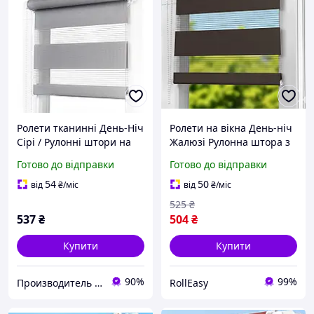
Ролети тканинні День-Ніч
Ролети на вікна День-ніч
Сірі / Рулонні штори на
Жалюзі Рулонна штора з
вікна для спальні, кухні,
фіксацією під нахил
Готово до відправки
Готово до відправки
дому, ролети від сонця
Рулонні штори Ролета
Жалюзі
тканинна D-203 Темно-
54
50
від
₴
/міс
від
₴
/міс
коричневий 300мм
525
₴
537
₴
504
₴
Купити
Купити
90%
99%
Производитель Роллет - Интернет-магазин
RollEasy