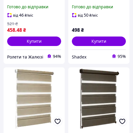
День-Ніч | Жалюзі День-
на вікна | Жалюзі для
Готово до відправки
Готово до відправки
Ніч | Рольштори |
дому, офісу та магазину
Ролокасети Чорний
46
50
від
₴
/міс
від
₴
/міс
521
₴
458
.48
₴
498
₴
Купити
Купити
94%
95%
Ролети та Жалюзі
Shadex