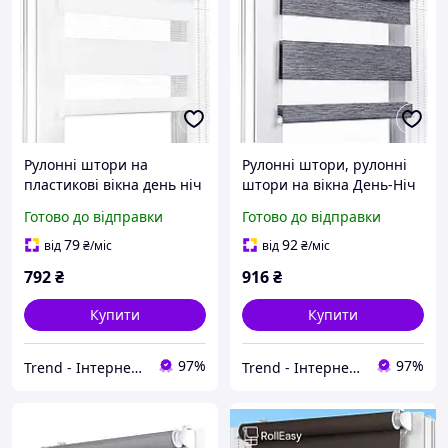
Рулонні штори на
Рулонні штори, рулонні
пластикові вікна день ніч
штори на вікна День-Ніч
білі / Тканинні ролети для
сіро-сині / Фактурні
Готово до відправки
Готово до відправки
ванної, кухні, спальні,
тканинні ролети для
жалюзі для дому і офісу
дому, кухні, спальні,
79
92
від
₴
/міс
від
₴
/міс
500×1500 мм
жалюзі сонцезахисні
792
₴
916
₴
Купити
Купити
97%
97%
Trend - Інтернет-магазин Рулонних Штор
Trend - Інтернет-магазин Рулонних Штор