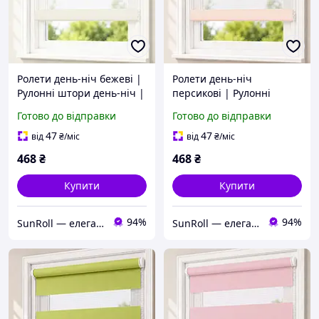
Ролети день-ніч бежеві |
Ролети день-ніч
Рулонні штори день-ніч |
персикові | Рулонні
Тканинні жалюзі для
штори день-ніч |
Готово до відправки
Готово до відправки
квартири, будинку, офісу
Тканинні жалюзі для
та магазину
квартири, будинку, офісу
47
47
від
₴
/міс
від
₴
/міс
та магазину
468
₴
468
₴
Купити
Купити
94%
94%
SunRoll — елегантність та комфорт у кожному вікні.
SunRoll — елегантність та комфорт у кожному вікні.