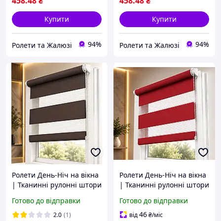
458
.48
₴
458
.48
₴
Купити
Купити
94%
94%
Ролети та Жалюзі
Ролети та Жалюзі
Ролети День-Ніч на вікна
Ролети День-Ніч на вікна
| Тканинні рулонні штори
| Тканинні рулонні штори
День-Ніч | Жалюзі День-
День-Ніч | Жалюзі День-
Готово до відправки
Готово до відправки
Ніч | Рольштори |
Ніч | Рольштори |
Ролокасети Темно-
Ролокасети Теракотовий
46
2.0
(1)
від
₴
/міс