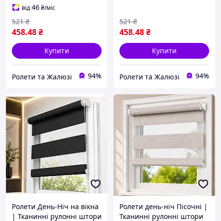
коричневий
46
від
₴
/міс
521
₴
521
₴
458
.48
₴
458
.48
₴
Купити
Купити
94%
94%
Ролети та Жалюзі
Ролети та Жалюзі
Ролети День-Ніч на вікна
Ролети день-ніч Пісочні |
| Тканинні рулонні штори
Тканинні рулонні штори