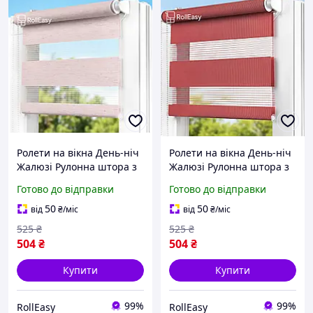
Ролети на вікна День-ніч
Ролети на вікна День-ніч
Жалюзі Рулонна штора з
Жалюзі Рулонна штора з
фіксацією під нахил
фіксацією під нахил
Готово до відправки
Готово до відправки
Рулонні штори Ролета
Рулонні штори Ролета
тканинна D-10 Світло-
тканинна D-204
50
50
від
₴
/міс
від
₴
/міс
рожевий 300мм
Теракотовий 300мм
525
₴
525
₴
504
₴
504
₴
Купити
Купити
99%
99%
RollEasy
RollEasy