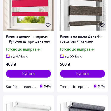
Ролети день-ніч червоні
Ролети на вікна День-Ніч
| Рулонні штори день-ніч
графітові / Тканинні
| Тканинні жалюзі для
ролети сонцезахисні,
Готово до відправки
Готово до відправки
квартири, будинку, офісу
рулонні штори для дому,
та магазину
спальні, кухні, вітальні
47
56
від
₴
/міс
від
₴
/міс
фактурні
468
₴
560
₴
Купити
Купити
94%
97%
SunRoll — елегантність та комфорт у кожному вікні.
Trend - Інтернет-магазин Рулонних Штор