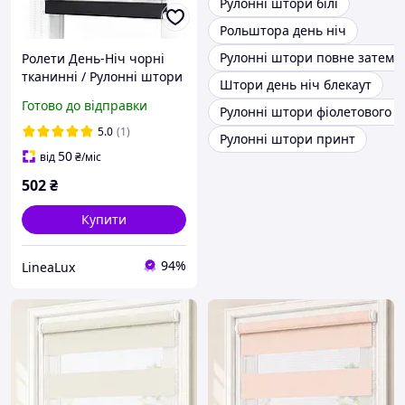
Рулонні штори білі
Рольштора день ніч
Рулонні штори повне затемн
Ролети День-Ніч чорні
тканинні / Рулонні штори
Штори день ніч блекаут
на вікна для спальні,
Готово до відправки
Рулонні штори фіолетового к
кухні та дому / Жалюзі від
сонця
5.0
(1)
Рулонні штори принт
50
від
₴
/міс
502
₴
Купити
94%
LineaLux