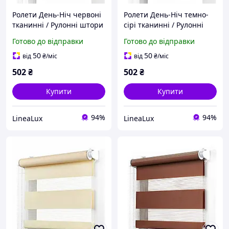
Ролети День-Ніч червоні
Ролети День-Ніч темно-
тканинні / Рулонні штори
сірі тканинні / Рулонні
на вікна для спальні,
штори на вікна для
Готово до відправки
Готово до відправки
кухні та дому / Жалюзі від
спальні, кухні та дому /
сонця
Жалюзі від сонця
50
50
від
₴
/міс
від
₴
/міс
502
₴
502
₴
Купити
Купити
94%
94%
LineaLux
LineaLux