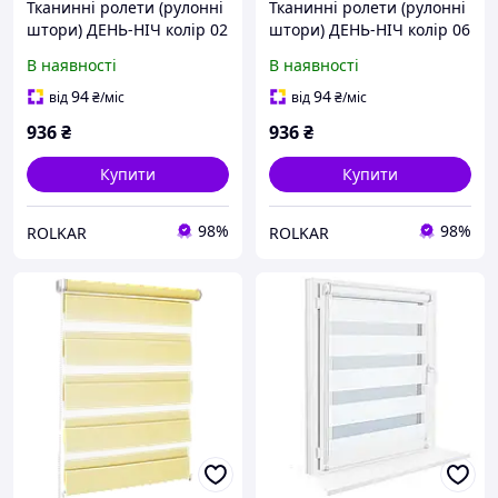
Тканинні ролети (рулонні
Тканинні ролети (рулонні
штори) ДЕНЬ-НІЧ колір 02
штори) ДЕНЬ-НІЧ колір 06
молочний шоколад
коричневий IMPULSO P+R
В наявності
В наявності
IMPULSO P+R (Польща)
(Польща)
94
94
від
₴
/міс
від
₴
/міс
936
₴
936
₴
Купити
Купити
98%
98%
ROLKAR
ROLKAR