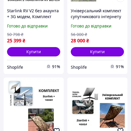
Starlink RV V2 без акаунта
Універсальний комплект
+ 3G модем, Комплект
супутникового інтернету
супутникового інтернету
Starlink RV V2 з 3G
Готово до відправки
Готово до відправки
для авто, дачі та
модемом та захисним
віддалених місць
чохлом-антитепловізором
50 798
₴
56 000
₴
25 399
₴
28 000
₴
Купити
Купити
91%
91%
Shoplife
Shoplife