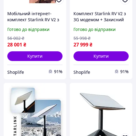
Мобільний інтернет-
Комплект Starlink RV V2 з
комплект Starlink RV V2 з
3G модемом + Захисний
резервом 3G та польовим
чохол-антитепловізор для
Готово до відправки
Готово до відправки
захистом антени (чохол
Starlink
Gen2/Gen3)
Gen2/Gen3,Надійний
56 002
₴
55 998
₴
інтернет та захист
28 001
₴
27 999
₴
обладнання
Купити
Купити
91%
91%
Shoplife
Shoplife