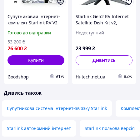
Супутниковий інтернет-
Starlink Gen2 RV Internet
комплект Starlink RV V2
Satellite Dish Kit v2,
для подорожей та
супутниковий інтернет-
Готово до відправки
Недоступний
польових умов з
комплект, Wi-Fi
резервним 3G і захистом
маршрутизатор, для дому
53 200
₴
антени
(без акаунта)
26 600
₴
23 999
₴
Купити
Дивитись
91%
82%
Goodshop
Hi-tech.net.ua
Дивись також
Супутникова система інтернет-зв'язку Starlink
Комплект
Starlink автономний інтернет
Starlink польова версія