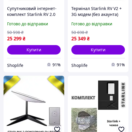
Супутниковий інтернет-
Термінал Starlink RV V2 +
комплект Starlink RV 2.0
3G модем (без акаунта)
(без акаунта) + 3G модем
Комплект для
Готово до відправки
Готово до відправки
Рішення для стабільного
супутникового інтернету
інтернету всюди
в дорозі, на дачі або в
50 598
₴
50 698
₴
селі
25 299
₴
25 349
₴
Купити
Купити
91%
91%
Shoplife
Shoplife