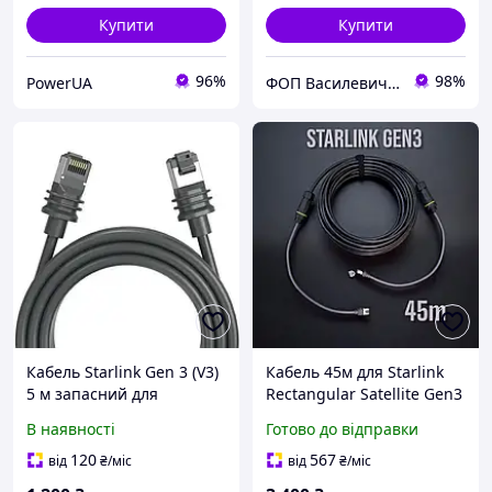
Купити
Купити
96%
98%
PowerUA
ФОП Василевич Василь Андрійович
Кабель Starlink Gen 3 (V3)
Кабель 45м для Starlink
5 м запасний для
Rectangular Satellite Gen3
підключення антени до
V3 з комплектом
В наявності
Готово до відправки
роутера
конекторів IP68
120
567
від
₴
/міс
від
₴
/міс