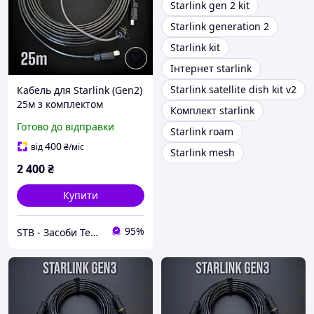
Starlink gen 2 kit
Starlink generation 2
Starlink kit
Інтернет starlink
Starlink satellite dish kit v2
Кабель для Starlink (Gen2)
25м з комплектом
Комплект starlink
конекторів IP68
Готово до відправки
Starlink roam
400
від
₴
/міс
Starlink mesh
2 400
₴
Купити
95%
STB - Засоби Технічної Безпеки