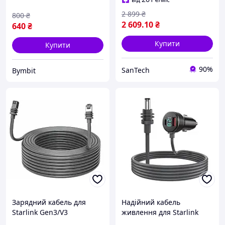
2 899
₴
800
₴
2 609
.10
₴
640
₴
Купити
Купити
90%
SanTech
Bymbit
Зарядний кабель для
Надійний кабель
Starlink Gen3/V3
живлення для Starlink
високошвидкісний 23 м,
Mini від автомобільного