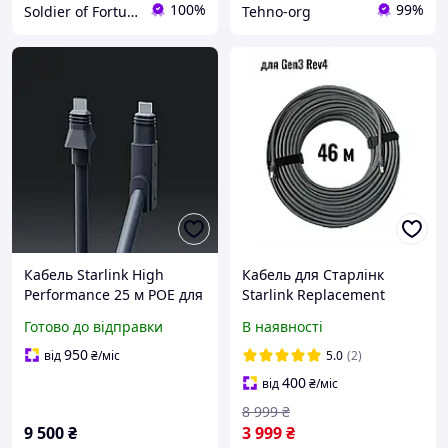
100%
99%
Soldier of Fortune
Tehno-org
Кабель Starlink High
Кабель для Старлінк
Performance 25 м POE для
Starlink Replacement
антени підвищеної
cable 150 ft GEN 3 v4 46 м
Готово до відправки
В наявності
продуктивності
950
від
₴
/міс
5.0
(2)
400
від
₴
/міс
8 999
₴
9 500
₴
3 999
₴