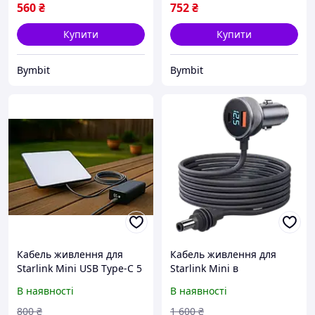
560
₴
752
₴
Купити
Купити
Bymbit
Bymbit
Кабель живлення для
Кабель живлення для
Starlink Mini USB Type-C 5
Starlink Mini в
м, PD 100W,
прикурювач (5м)
В наявності
В наявності
вологозахищений
800
₴
1 600
₴