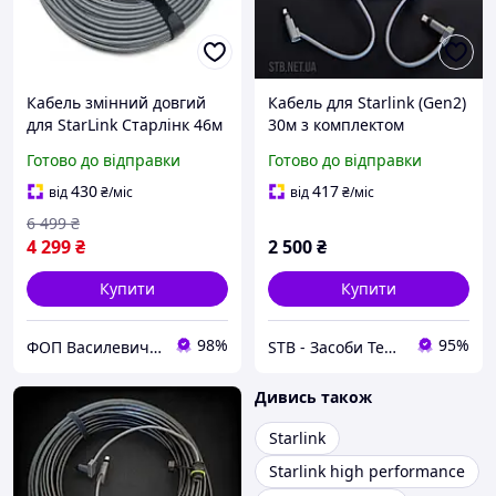
Кабель змінний довгий
Кабель для Starlink (Gen2)
для StarLink Старлінк 46м
30м з комплектом
Replacement cable 150 ft
конекторів SPX Plug
Готово до відправки
Готово до відправки
2Gen (strkab_46)
430
417
від
₴
/міс
від
₴
/міс
6 499
₴
4 299
₴
2 500
₴
Купити
Купити
98%
95%
ФОП Василевич Василь Андрійович
STB - Засоби Технічної Безпеки
Дивись також
Starlink
Starlink high performance