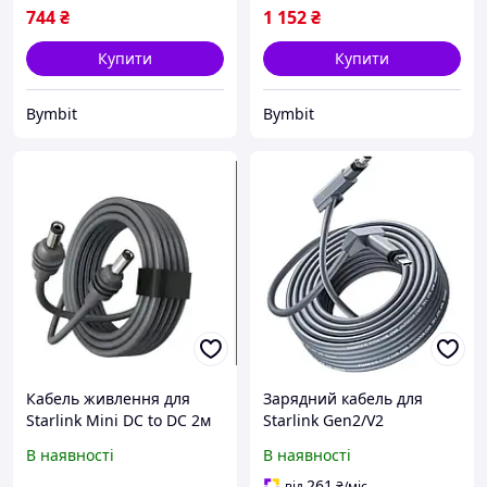
744
₴
1 152
₴
Купити
Купити
Bymbit
Bymbit
Кабель живлення для
Зарядний кабель для
Starlink Mini DC to DC 2м
Starlink Gen2/V2
(старлінк міні кабель)
високошвидкісний 23 м,
В наявності
В наявності
Сірий (2075802)
261
від
₴
/міс