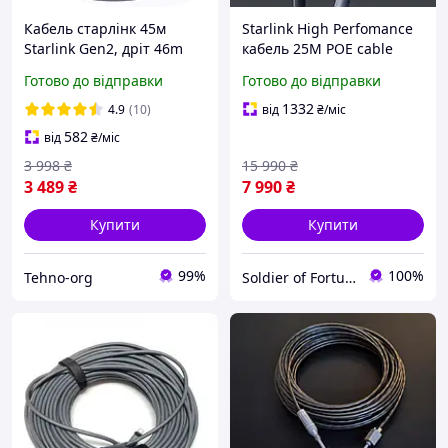
Кабель старлінк 45м
Starlink High Perfomance
Starlink Gen2, дріт 46m
кабель 25М POE cable
Старлінк business
Готово до відправки
Готово до відправки
1332
4.9
(10)
від
₴
/міс
582
від
₴
/міс
3 998
₴
15 990
₴
3 489
₴
7 990
₴
Купити
Купити
99%
100%
Tehno-org
Soldier of Fortune