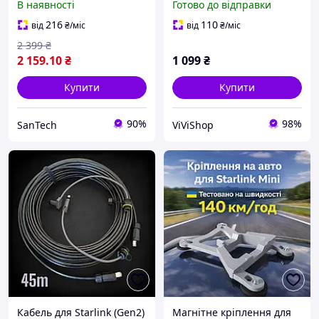
В наявності
Готово до відправки
Сірий (2075902)
прикурювача 3 метри для
роботи в дорозі
216
110
від
₴
/міс
від
₴
/міс
2 399
₴
2 159
.10
₴
1 099
₴
Купити
Купити
90%
98%
SanTech
ViViShop
Кабель для Starlink (Gen2)
Магнітне кріплення для