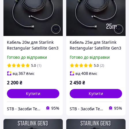
Кабель 20м для Starlink
Кабель 25м для Starlink
Rectangular Satellite Gen3
Rectangular Satellite Gen3
V3 з комплектом
V3 з комплектом
Готово до відправки
Готово до відправки
конекторів IP68
конекторів IP68
5.0
(1)
5.0
(2)
367
408
від
₴
/міс
від
₴
/міс
2 200
₴
2 450
₴
Купити
Купити
95%
95%
STB - Засоби Технічної Безпеки
STB - Засоби Технічної Безпеки