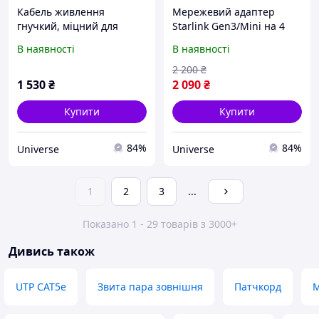
Кабель живлення
Мережевий адаптер
гнучкий, міцний для
Starlink Gen3/Mini на 4
Starlink Mini USB-C до DC
порти швидкість
В наявності
В наявності
15 м
передачі до 1Гб/с RJ45
для старлінк
2 200
₴
1 530
₴
2 090
₴
Купити
Купити
84%
84%
Universe
Universe
1
2
3
...
Показано 1 - 29 товарів з 3000+
Дивись також
UTP CAT5e
Звита пара зовнішня
Патчкорд
М