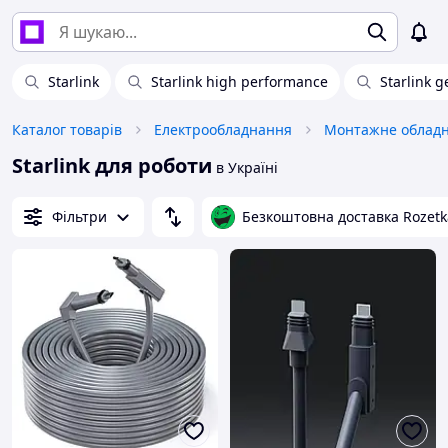
Starlink
Starlink high performance
Starlink g
Каталог товарів
Електрообладнання
Монтажне облад
Starlink для роботи
в Україні
Фільтри
Безкоштовна доставка Rozetk