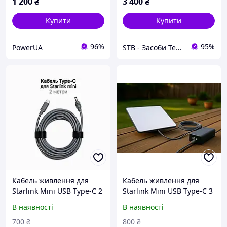
1 200
₴
3 400
₴
Купити
Купити
96%
95%
PowerUA
STB - Засоби Технічної Безпеки
Кабель живлення для
Кабель живлення для
Starlink Mini USB Type-C 2
Starlink Mini USB Type-C 3
м, PD 100W,
м, PD 100W,
В наявності
В наявності
вологозахищений
вологозахищений
700
₴
800
₴