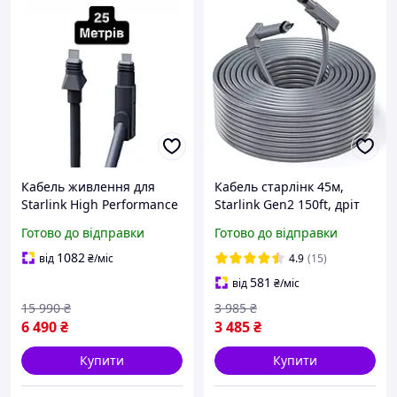
Кабель живлення для
Кабель старлінк 45м,
Starlink High Performance
Starlink Gen2 150ft, дріт
25м POE
46м
Готово до відправки
Готово до відправки
1082
від
₴
/міс
4.9
(15)
581
від
₴
/міс
15 990
₴
3 985
₴
6 490
₴
3 485
₴
Купити
Купити