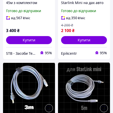
45м з комплектом
Starlink Mini на дах авто
конекторів IP68
неодимові магніти
Готово до відправки
Готово до відправки
швидкий монтаж для
подорожей і роботи в русі
567
350
від
₴
/міс
від
₴
/міс
4 200
₴
3 400
₴
2 100
₴
Купити
Купити
95%
95%
STB - Засоби Технічної Безпеки
Epikcentr