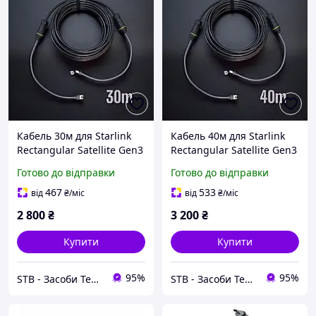
Кабель 30м для Starlink
Кабель 40м для Starlink
Rectangular Satellite Gen3
Rectangular Satellite Gen3
V3 з комплектом
V3 з комплектом
Готово до відправки
Готово до відправки
конекторів IP68
конекторів IP68
467
533
від
₴
/міс
від
₴
/міс
2 800
₴
3 200
₴
Купити
Купити
95%
95%
STB - Засоби Технічної Безпеки
STB - Засоби Технічної Безпеки