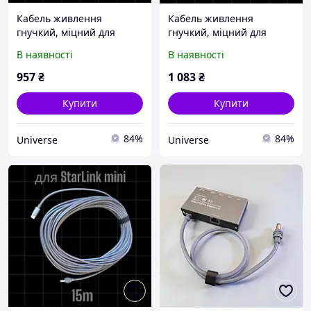
Кабель живлення
Кабель живлення
гнучкий, міцний для
гнучкий, міцний для
Starlink Mini USB-C до DC
Starlink Mini USB-C до DC
В наявності
В наявності
3 м
5 м
957
₴
1 083
₴
Купити
Купити
84%
84%
Universe
Universe