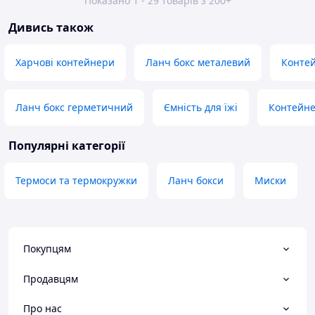
Показано 1 - 29 товарів з 200+
Дивись також
Харчові контейнери
Ланч бокс металевий
Контей
Ланч бокс герметичний
Ємність для їжі
Контейнер
Популярні категорії
Термоси та термокружки
Ланч бокси
Миски
Покупцям
Продавцям
Про нас