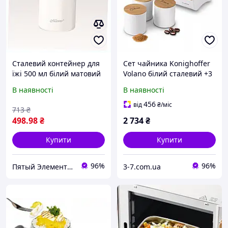
Сталевий контейнер для
Сет чайника Konighoffer
їжі 500 мл білий матовий
Volano білий сталевий +3
8B9X43121
контейнери для їжі банка
В наявності
В наявності
для чаю кави цукру
456
від
₴
/міс
713
₴
498
.98
₴
2 734
₴
Купити
Купити
96%
96%
Пятый Элемент - всё, что вам нужно
3-7.com.ua