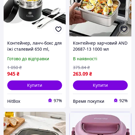
Контейнер, ланч-бокс для
Контейнер харчовий AND
їжі сталевий 650 ml,
20687-13 1000 мл
столове приладдя bpa
сталевий для зберігання
Готово до відправки
В наявності
free cool companion
їжі герметичний і
зручний сірий
1 050
₴
375
.84
₴
945
₴
263
.09
₴
Купити
Купити
97%
92%
HitBox
Время покупки