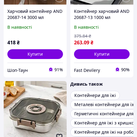
Харчовий контейнер AND
Контейнер харчовий AND
20687-14 3000 мл
20687-13 1000 мл
сталевий квадратний із
сталевий для зберігання
В наявності
В наявності
кришкою герметичний
їжі герметичний і
для їжі зберігання
зручний сірий
375
.84
₴
418
₴
263
.09
₴
Купити
Купити
91%
90%
Шоп-Таун
Fast Devilery
Дивись також
Контейнери для їжі
Металеві контейнери для їжі
Герметичні контейнери для ї
Контейнер для їжі з кришко
Контейнери для їжі на робот