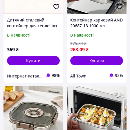
Дитячий сталевий
Контейнер харчовий AND
контейнер для теплої їжі
20687-13 1000 мл
87146E93A
сталевий для зберігання
В наявності
В наявності
їжі герметичний і
зручний сірий
375
.84
₴
369
₴
263
.09
₴
Купити
Купити
98%
93%
Интер​нет-ка​та​лог с​ки​​док "ZAKAZ!K"
All Town