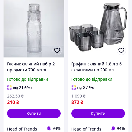
Глечик скляний набір 2
Графин скляний 1.8 л з 6
предмети 700 мл зі
склянками по 200 мл
склянкою глек для
набір для води соку
Готово до відправки
Готово до відправки
компоту соку води
компоту лимонаду глечик
глечики для декору
скляний для напоїв
21
87
від
₴
/міс
від
₴
/міс
стильний з кришкою
Глечики Сірий
262
.50
₴
1 090
₴
210
₴
872
₴
Купити
Купити
94%
94%
Head of Trends
Head of Trends