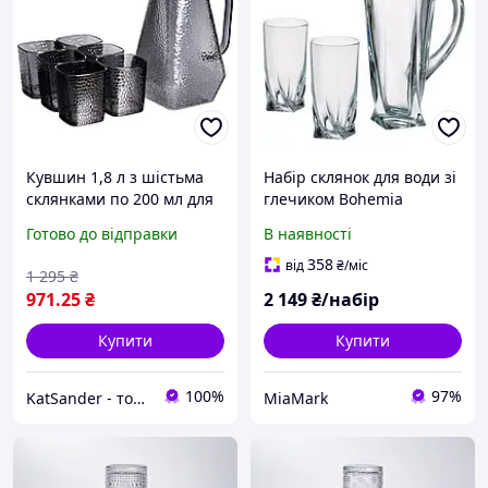
Кувшин 1,8 л з шістьма
Набір склянок для води зі
склянками по 200 мл для
глечиком Bohemia
компоту, соку, води та
Quadro 7 пр.
Готово до відправки
В наявності
лимонаду, сірий
358
від
₴
/міс
1 295
₴
971
.25
₴
2 149
₴/набір
Купити
Купити
100%
97%
KatSander - товари для затишку та комфорту
MiaMark