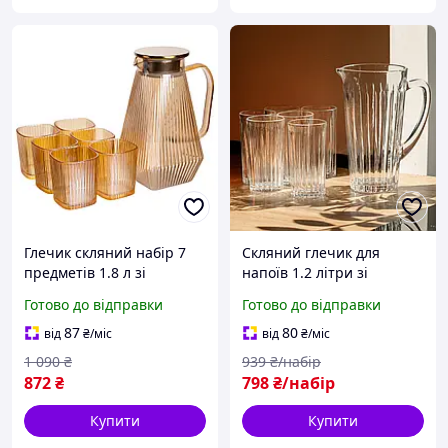
Глечик скляний набір 7
Скляний глечик для
предметів 1.8 л зі
напоїв 1.2 літри зі
склянками 200 мл для
склянками 6 штук по 320
Готово до відправки
Готово до відправки
напоїв соку компоту води
мл графин для лимонаду
великий глечик скляний
компоту соку води
87
80
від
₴
/міс
від
₴
/міс
Глечики
1 090
₴
939
₴/набір
872
₴
798
₴/набір
Купити
Купити