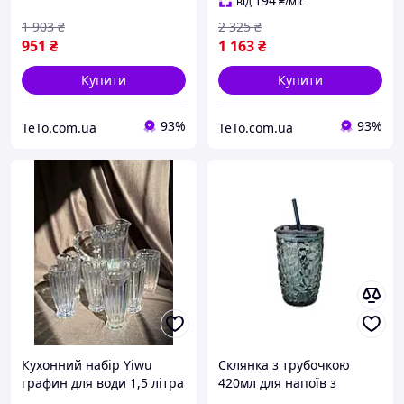
Прозорий tet
Сірий tet
194
від
₴
/міс
1 903
₴
2 325
₴
951
₴
1 163
₴
Купити
Купити
93%
93%
TeTo.com.ua
TeTo.com.ua
Кухонний набір Yiwu
Склянка з трубочкою
графин для води 1,5 літра
420мл для напоїв з
і скляні стакани для
соломкою зручна для