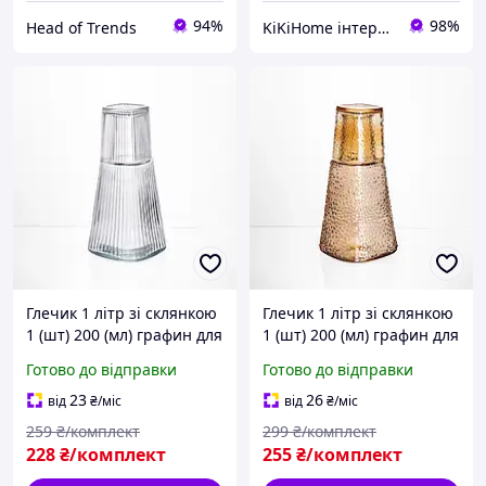
94%
98%
Head of Trends
KiKiHome інтернет-магазин якісних товарів для дому
Глечик 1 літр зі склянкою
Глечик 1 літр зі склянкою
1 (шт) 200 (мл) графин для
1 (шт) 200 (мл) графин для
компоту соку води
компоту соку води
Готово до відправки
Готово до відправки
лимонаду глечик для
лимонаду глечик для
напоїв Прозорий
напоїв Коричневий
23
26
від
₴
/міс
від
₴
/міс
259
₴/комплект
299
₴/комплект
228
₴/комплект
255
₴/комплект