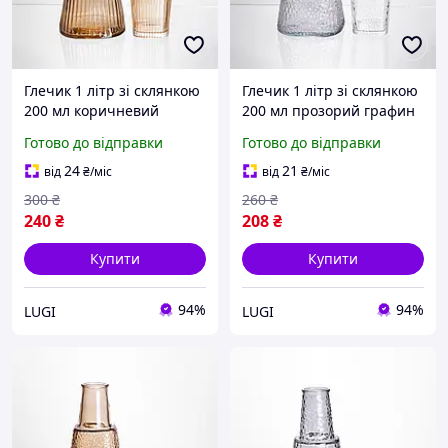
Глечик 1 літр зі склянкою
Глечик 1 літр зі склянкою
200 мл коричневий
200 мл прозорий графин
графин для соку води
для соку води лимонаду,
Готово до відправки
Готово до відправки
лимонаду, рифлене скло
рифлене скло набір
набір посуду стильний
посуду стільний декор
24
21
від
₴
/міс
від
₴
/міс
декор кухні
кухні
300
₴
260
₴
240
₴
208
₴
Купити
Купити
94%
94%
LUGI
LUGI