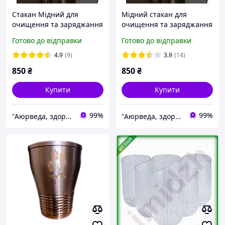
Стакан Мідний для
Мідний стакан для
очищення та заряджання
очищення та заряджання
питної води іонами міді
питної води іонами міді.
Готово до відправки
Готово до відправки
290 мл
290 мл.
4.9
(9)
3.9
(14)
850
₴
850
₴
Купити
Купити
99%
99%
"Аюрведа, здоров!": Природний шлях до здоров'я та краси!
"Аюрведа, здоров!": Природний шлях до здоров'я та краси!