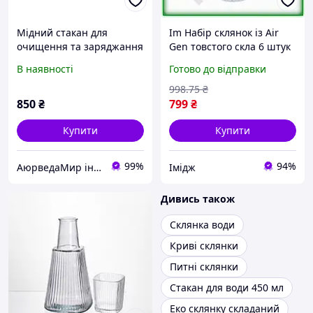
Мідний стакан для
Im Набір склянок із Air
очищення та заряджання
Gen товстого скла 6 штук
питної води іонами міді.
450 мл прозорі для напоїв
В наявності
Готово до відправки
400 мл.
питні для води та соку
IMD22/G
998
.75
₴
850
₴
799
₴
Купити
Купити
99%
94%
АюрведаМир інтернет магазин для здоров'я та оригінальної продукції з Індії
Імідж
Дивись також
Склянка води
Криві склянки
Питні склянки
Стакан для води 450 мл
Еко склянку складаний