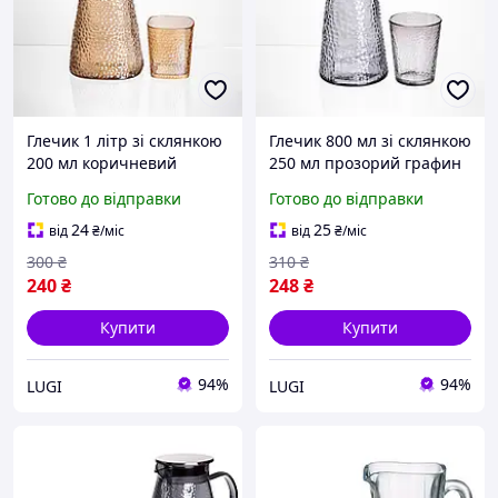
Глечик 1 літр зі склянкою
Глечик 800 мл зі склянкою
200 мл коричневий
250 мл прозорий графин
графин для соку води
для соку води лимонаду,
Готово до відправки
Готово до відправки
лимонаду, рифлене скло
рифлене скло компактний
набір посуду стильний
набір посуду декор кухні
24
25
від
₴
/міс
від
₴
/міс
декор кухні
300
₴
310
₴
240
₴
248
₴
Купити
Купити
94%
94%
LUGI
LUGI