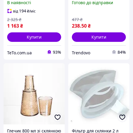
В наявності
Готово до відправки
напоїв 6 штук по 250 мл
дітей і дорослих
Перламутровий tet
194
від
₴
/міс
2 325
₴
477
₴
1 163
₴
238
.50
₴
Купити
Купити
93%
84%
TeTo.com.ua
Trendovo
Глечик 800 мл зі склянкою
Фільтр для склянки 2 л