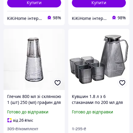
Купити
Купити
98%
98%
KiKiHome інтернет-магазин якісних товарів для дому
KiKiHome інтернет-магазин якісних товарів для дому
Глечик 800 мл зі склянкою
Кувшин 1.8 л з 6
1 (шт) 250 (мл) графин для
стаканами по 200 мл для
компоту соку води
компоту, соку, води та
Готово до відправки
Готово до відправки
лимонаду глечик для
лимонаду, сірий
напоїв Прозрачный
26
від
₴
/міс
309
₴/комплект
1 295
₴