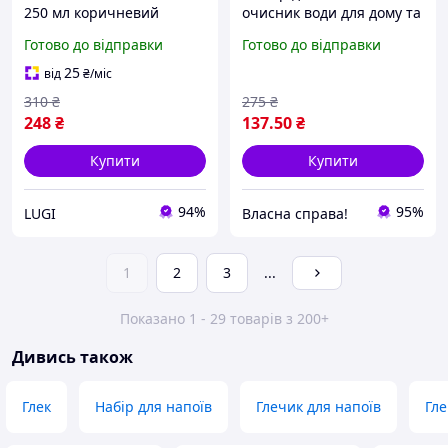
250 мл коричневий
очисник води для дому та
графин для соку води
офісу для фільтрації
Готово до відправки
Готово до відправки
лимонаду, рифлене скло
питної рідини
компактний набір посуду
25
від
₴
/міс
декор кухні
310
₴
275
₴
248
₴
137
.50
₴
Купити
Купити
94%
95%
LUGI
Власна справа!
1
2
3
...
Показано 1 - 29 товарів з 200+
Дивись також
Глек
Набір для напоїв
Глечик для напоїв
Гл