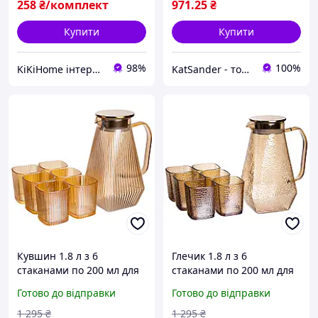
258
₴/комплект
971
.25
₴
Купити
Купити
98%
100%
KiKiHome інтернет-магазин якісних товарів для дому
KatSander - товари для затишку та комфорту
Кувшин 1.8 л з 6
Глечик 1.8 л з 6
стаканами по 200 мл для
стаканами по 200 мл для
компоту, соку, води та
компоту, соку, води та
Готово до відправки
Готово до відправки
лимонаду, коричневий
лимонаду, коричневий
1 295
₴
1 295
₴