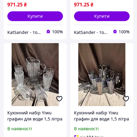
971
.25
₴
971
.25
₴
Купити
Купити
100%
100%
KatSander - товари для затишку та комфорту
KatSander - товари для затишку та комфорту
Кухонний набір Yiwu
Кухонний набір Yiwu
графин для води 1,5 літра
графин для води 1,5 літра
і скляні стакани для
і скляні стакани для
В наявності
В наявності
напоїв 6 штук по 250 мл
напоїв 6 штук по 250 мл