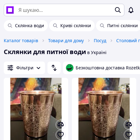
Склянка води
Криві склянки
Питні склянки
Каталог товарів
Товари для дому
Посуд
Столовий 
Склянки для питної води
в Україні
Фільтри
Безкоштовна доставка Rozetk