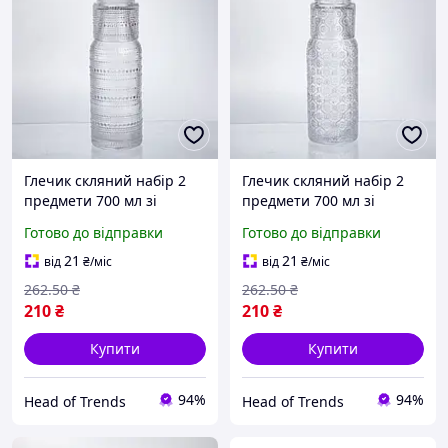
Глечик скляний набір 2
Глечик скляний набір 2
предмети 700 мл зі
предмети 700 мл зі
склянкою глек для напоїв
склянкою для соку
Готово до відправки
Готово до відправки
води соку компоту
компоту води глечики для
глечики для декору з
декору гарний глек з
21
21
від
₴
/міс
від
₴
/міс
кришкою Великий
кришкою напоїв
262
.50
₴
262
.50
₴
210
₴
210
₴
Купити
Купити
94%
94%
Head of Trends
Head of Trends