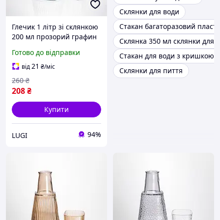
Склянки для води
Стакан багаторазовий пласт
Глечик 1 літр зі склянкою
200 мл прозорий графин
Склянка 350 мл склянки для 
для соку води лимонаду,
Готово до відправки
Стакан для води з кришкою 
рифлене скло набір
посуду стильний декор
21
від
₴
/міс
Склянки для пиття
кухні
260
₴
208
₴
Купити
94%
LUGI