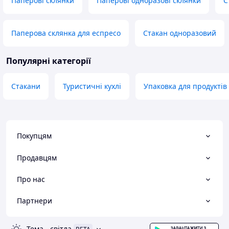
Паперові склянки
Паперові одноразові склянки
С
Паперова склянка для еспресо
Стакан одноразовий
Популярні категорії
Стакани
Туристичні кухлі
Упаковка для продуктів
Покупцям
Продавцям
Про нас
Партнери
Тема
-
світла