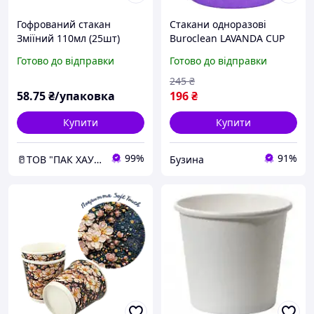
Гофрований стакан
Стакани одноразові
Зміїний 110мл (25шт)
Buroclean LAVANDA CUP
паперові 110 мл 50 шт
Готово до відправки
Готово до відправки
1080048 buzyna
245
₴
58
.75
₴/упаковка
196
₴
Купити
Купити
99%
91%
🥛ТОВ "ПАК ХАУС"
Бузина