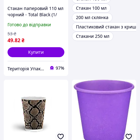
Стакан 100 мл
Стакан паперовий 110 мл
чорний - Total Black (1/
200 мл склянка
уп/50шт)
Готово до відправки
Пластиковий стакан з кришк
53
₴
Стакани 250 мл
49
.82
₴
Купити
97%
Територія Упаковки