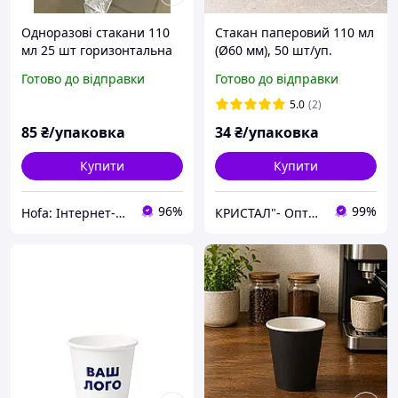
Одноразові стакани 110
Стакан паперовий 110 мл
мл 25 шт горизонтальна
(Ø60 мм), 50 шт/уп.
гофра коричневого
одношаровий крафтовий
Готово до відправки
Готово до відправки
кольору Щільні склянки
(84 уп./ящик) для гарячих,
для кави
холодних напоїв
5.0
(2)
85
₴/упаковка
34
₴/упаковка
Купити
Купити
96%
99%
Hofa: Інтернет-магазин взуття, одягу і товарів для дому!
КРИСТАЛ"- Оптова та розрібна торгівля одноразовим посудом,товарами санітарно-побутового призначення