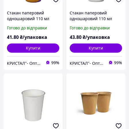
Стакан паперовий
Стакан паперовий
одношаровий 110 мл
одношаровий 110 мл
ПОЗИТИВ (Ø60 мм), 50
НОВОРІЧНІ ЗВІРІ (Ø60
Готово до відправки
Готово до відправки
шт/уп. (84 уп./ящик)
мм), 50 шт/уп. (84 уп./
ящик)
41
.80
₴/упаковка
43
.80
₴/упаковка
Купити
Купити
99%
99%
КРИСТАЛ"- Оптова та розрібна торгівля одноразовим посудом,товарами санітарно-побутового призначення
КРИСТАЛ"- Оптова та розрібна торгівля одноразовим посудом,товарами санітарно-побутового призначення