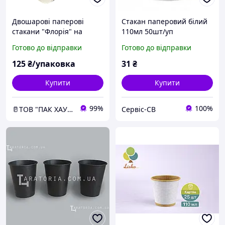
Двошарові паперові
Стакан паперовий білий
стакани "Флорія" на
110мл 50шт/уп
110мл, Soft Touch - 50шт/
Готово до відправки
Готово до відправки
уп
125
₴/упаковка
31
₴
Купити
Купити
99%
100%
🥛ТОВ "ПАК ХАУС"
Сервіс-СВ