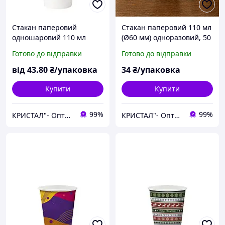
Стакан паперовий
Стакан паперовий 110 мл
одношаровий 110 мл
(Ø60 мм) одноразовий, 50
БРЕНДОВАНИЙ з вашим
шт/уп. / Стаканчики для
Готово до відправки
Готово до відправки
лого, 50 шт/уп.
напоїв одношарові чорні
(84 уп./ящик)
від
43
.80
₴/упаковка
34
₴/упаковка
Купити
Купити
99%
99%
КРИСТАЛ"- Оптова та розрібна торгівля одноразовим посудом,товарами санітарно-побутового призначення
КРИСТАЛ"- Оптова та розрібна торгівля одноразовим посудом,товарами санітарно-побутового призначення