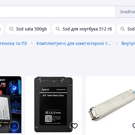
Знайти
а
Ssd sata 500gb
Ssd для ноутбука 512 гб
Ssd
ехніка та ПЗ
Комплектуючі для комп'ютерної техніки