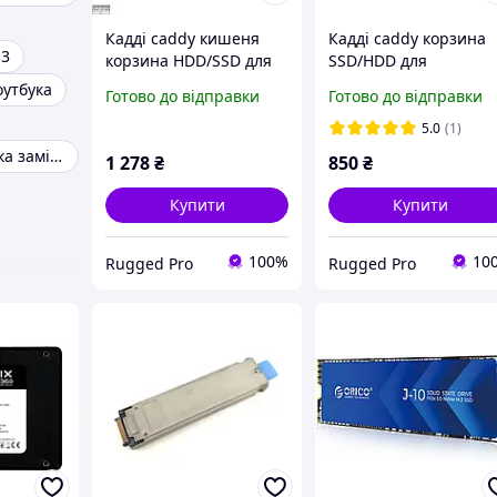
Кадді caddy кишеня
Кадді caddy корзина
 3
корзина HDD/SSD для
SSD/HDD для
ноутбуку Panasonic
захищеного ноутбуку
оутбука
Готово до відправки
Готово до відправки
ToughBook CF-30 CF-31
Panasonic CF-C2
Новий
5.0
(1)
Ssd для ноутбука замість дисковода
1 278
₴
850
₴
Купити
Купити
100%
10
Rugged Pro
Rugged Pro