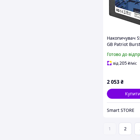
Накопичувач S
GB Patriot Burst
PBE120GS25SSD
Готово до відп
2.5" диск 120Г
ноутбука та ПК
205
від
₴
/міс
2 053
₴
Купит
Smart STORE
1
2