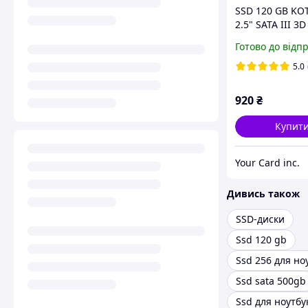
SSD 120 GB KO
2.5" SATA III 3
швидкий SSD д
Готово до відп
ноутбука та ПК,
550MB/s
5.0
920
₴
Купит
Your Card inc.
Дивись також
SSD-диски
Ssd 120 gb
Ssd 256 для но
Ssd sata 500gb
Ssd для ноутбу