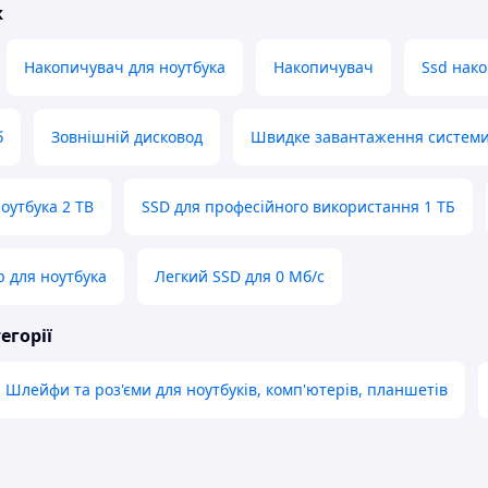
ж
Накопичувач для ноутбука
Накопичувач
Ssd нак
б
Зовнішній дисковод
Швидке завантаження систем
оутбука 2 TB
SSD для професійного використання 1 ТБ
b для ноутбука
Легкий SSD для 0 Мб/с
егорії
Шлейфи та роз'єми для ноутбуків, комп'ютерів, планшетів