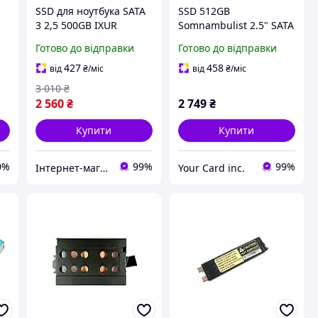
SSD для ноутбука SATA
SSD 512GB
3 2,5 500GB IXUR
Somnambulist 2.5" SATA
24
III до 550MB/s |
Готово до відправки
Готово до відправки
швидкий накопичувач
для ноутбука та ПК
427
458
від
₴
/міс
від
₴
/міс
3 010
₴
2 560
₴
2 749
₴
Купити
Купити
0%
99%
99%
Інтернет-магазин "SmartPart"
Your Card inc.