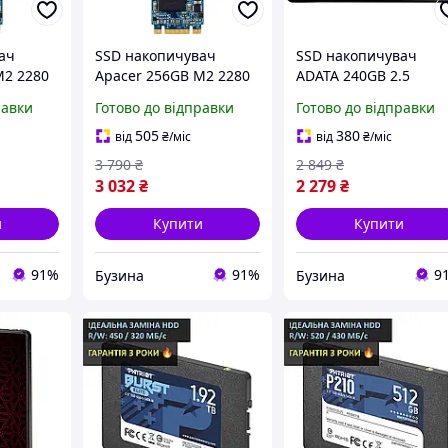
ач
SSD накопичувач
SSD накопичувач
M2 2280
Apacer 256GB M2 2280
ADATA 240GB 2.5
диск для
твердотільний диск для
дюйми внутрішній
равки
Готово до відправки
Готово до відправки
мп'ютера
ноутбука та комп'ютера
твердотільний диск д
sea
ПК та ноутбука sea
505
380
від
₴
/міс
від
₴
/міс
3 790
₴
2 849
₴
3 032
₴
2 279
₴
и
Купити
Купити
91%
91%
9
Бузина
Бузина