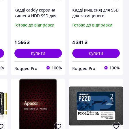
Кадді caddy корзина
Кадді (кишеня) для SSD
кишеня HDD SSD для
для захищеного
захищеного ноутбуку
ноутбуку Getac K120
Готово до відправки
Готово до відправки
Getac B300
вживаний
1 566
₴
4 341
₴
Купити
Купити
0%
100%
100%
Rugged Pro
Rugged Pro