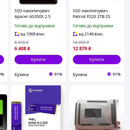
SSD накопичувач
SSD накопичувач
1
Apacer AS350X 2.5
Patriot P220 2TB 25
дюйма 1TB
дюйми твердотільний
Готово до відправки
Готово до відправки
их
твердотільний диск для
диск для ноутбука та
до
ПК та ноутбука mayak
комп'ютера mars
1068
2146
від
₴
/міс
від
₴
/міс
8 010
₴
16 099
₴
6 408
₴
12 879
₴
Купити
Купити
9%
91%
91%
Бузина
Бузина