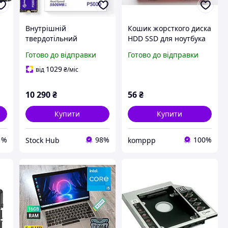
Внутрішній
Кошик жорсткого диска
твердотільний
HDD SSD для ноутбука
накопичувач для
Asus X50VL PRO50M
Готово до відправки
Готово до відправки
ля
ноутбуків 2 ТБ Phixero
X50M X50N X50R X50RL
Solid State Drive NVMe
F5 F5R F5N F5SL F5VL
1029
від
₴
/міс
M.2 SSD P5000
Швидкий NVMe
10 290
₴
56
₴
накопичувач
Купити
Купити
1%
98%
100%
Stock Hub
komppp