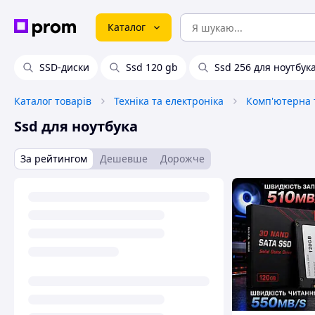
Каталог
SSD-диски
Ssd 120 gb
Ssd 256 для ноутбук
Каталог товарів
Техніка та електроніка
Комп'ютерна т
Ssd для ноутбука
За рейтингом
Дешевше
Дорожче