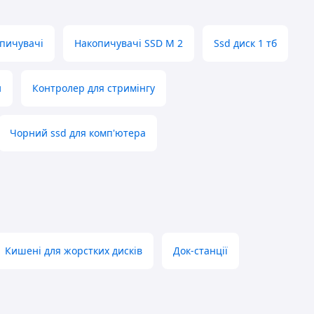
опичувачі
Накопичувачі SSD M 2
Ssd диск 1 тб
и
Контролер для стримінгу
Чорний ssd для комп'ютера
Кишені для жорстких дисків
Док-станції