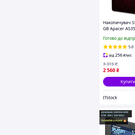
Накопичувач S
GB Apacer AS3
AP256GAS350XR
Готово до відп
2.5" диск 256 Г
для ноутбука т
5.0
комп'ютера
256
від
₴
/міс
3 315
₴
2 560
₴
Купит
ITstock