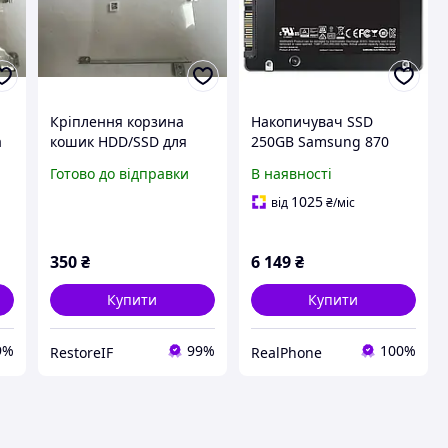
Кріплення корзина
Накопичувач SSD
а
кошик HDD/SSD для
250GB Samsung 870
ноутбука Acer Aspire 5
EVO ( MZ-77E250B / MZ-
Готово до відправки
В наявності
A515-43 AM2ME000500
77E250BW ) SATA 2.5"
диск 240ГБ SSD для
1025
від
₴
/міс
ноутбука та комп'ютера
350
₴
6 149
₴
Купити
Купити
9%
99%
100%
RestoreIF
RealPhone