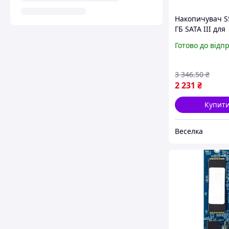
Накопичувач S
ГБ SATA III для
підвищення
Готово до відп
продуктивност
ноутбуків і ПК 
високою швидк
3 346
.50
₴
передачі дани
2 231
₴
Купит
Веселка