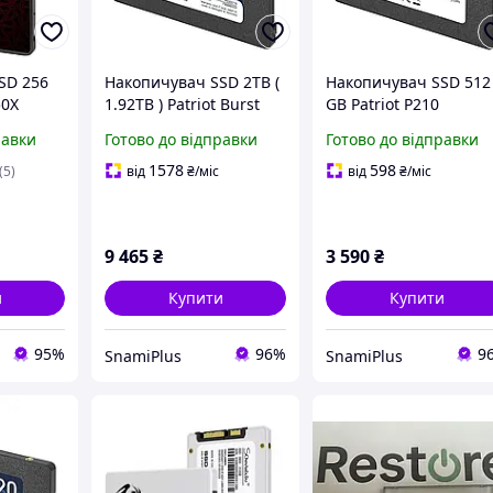
SD 256
Накопичувач SSD 2TB (
Накопичувач SSD 512
50X
1.92TB ) Patriot Burst
GB Patriot P210
-1 SATA
Elite PBE192TS25SSDR
P210S512G25 SATA 2.5
равки
Готово до відправки
Готово до відправки
Б SSD
SATA 2.5" диск 2ТБ SSD
диск 512 ГБ SSD для
а
для ноутбука та ПК
ноутбука та комп'юте
1578
598
(5)
від
₴
/міс
від
₴
/міс
9 465
₴
3 590
₴
и
Купити
Купити
95%
96%
9
SnamiPlus
SnamiPlus