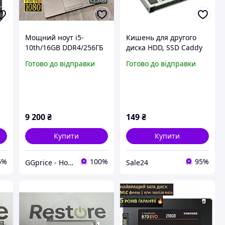
Мощний ноут i5-
Кишень для другого
10th/16GB DDR4/256ГБ
диска HDD, SSD Caddy
"
ССД/ FullHD IPS/Type-
для ноутбука 12.7мм
Готово до відправки
Готово до відправки
C/SSD/ ноутбук для
591511722
ра
навчання роботи
купити Dell 5410
9 200
₴
149
₴
Купити
Купити
6%
100%
95%
GGprice - Ноутбуки для ігр, навчання, розваг. З гарантією!
Sale24