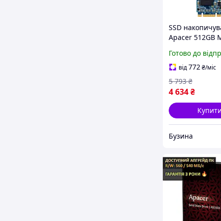
SSD накопичув
Apacer 512GB 
твердотільний 
Готово до відп
ноутбука та ко
newyork
772
від
₴
/міс
5 793
₴
4 634
₴
Купит
Бузина