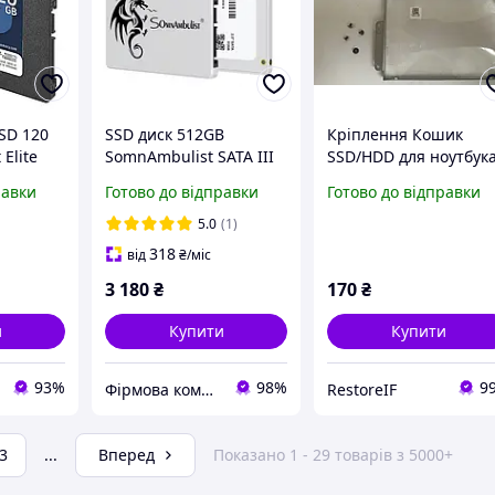
SD 120
SSD диск 512GB
Кріплення Кошик
 Elite
SomnAmbulist SATA III
SSD/HDD для ноутбук
R SATA
2.5'' 3D NAND для ПК і
Dell Inspiron 15 3580
равки
Готово до відправки
Готово до відправки
Б SSD для
ноутбука
3581 3582 3583 5570
твердотільний
5575 CN-0D6J2T
5.0
(1)
накопичувач SSD 512
318
від
₴
/міс
ГБ
3 180
₴
170
₴
и
Купити
Купити
93%
98%
9
Фірмова комп'ютерна техніка з Європи
RestoreIF
3
...
Вперед
Показано 1 - 29 товарів з 5000+