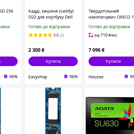
SD 256
Кадді, кишеня (caddy)
Твердотільний
SSD для ноутбуку Dell
накопичувач ORICO 
Latitude 5420 5424 7424
ТБ NVMe SSD для
равки
Готово до відправки
Готово до відправки
і
Rugged новий
ноутбуків та настільн
з
ПК висока швидкість 
710
5.0
(2)
від
₴
/міс
істю
3100 МБс
х. FLAME
2 300
₴
7 096
₴
и
Купити
Купити
96%
96%
9
Easyshop
Houzee