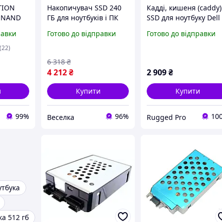
TION
Накопичувач SSD 240
Кадді, кишеня (caddy)
D NAND
ГБ для ноутбуків і ПК
SSD для ноутбуку Dell
иск для
висока швидкість
Latitude 5420 5424 74
равки
Готово до відправки
Готово до відправки
 до
читання запису
Rugged вживаний
надійне зберігання
(22)
даних FLAME
6 318
₴
4 212
₴
2 909
₴
и
Купити
Купити
99%
96%
10
Веселка
Rugged Pro
утбука
ка 512 гб