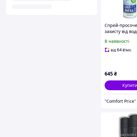
Спрей-просоче
захисту від вод
бруду виробів і
В наявності
натуральної шк
текстилю та їх
64
від
₴
/міс
поєднань Hey-S
LEDER IMPRA
645
₴
Купит
"Сomfort Рrice"