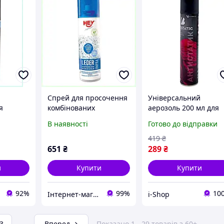
Спрей для просочення
Універсальний
я
комбінованих
аерозоль 200 мл для
іри та
матеріалів текстиль-
одягу нейтралізатор
В наявності
Готово до відправки
мл
шкіра 200 мл,
статики та усунення
8248X6M5A9
електризації текстил
419
₴
651
₴
289
₴
и
Купити
Купити
92%
99%
10
Інтернет-магазин SaleX
i-Shop
3
...
Вперед
Показано 1 - 29 товарів з 60+