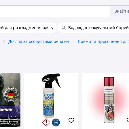
Знайти
й для розгладження одягу
Водовідштовхувальний Спрей 
Догляд за особистими речами
Креми та просочення для