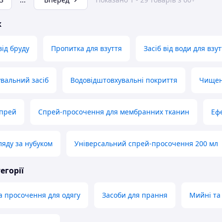
ж
від бруду
Пропитка для взуття
Засіб від води для взу
вальний засіб
Водовідштовхувальні покриття
Чищен
спрей
Спрей-просочення для мембранних тканин
Еф
ляду за нубуком
Універсальний спрей-просочення 200 мл
егорії
а просочення для одягу
Засоби для прання
Мийні та