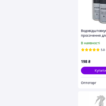
Водовідштовх
просочення для
видів шкіри та
В наявності
текстилю 250м
Coccine ANTIA
5.0
Польща
198
₴
Купит
Оптоторг