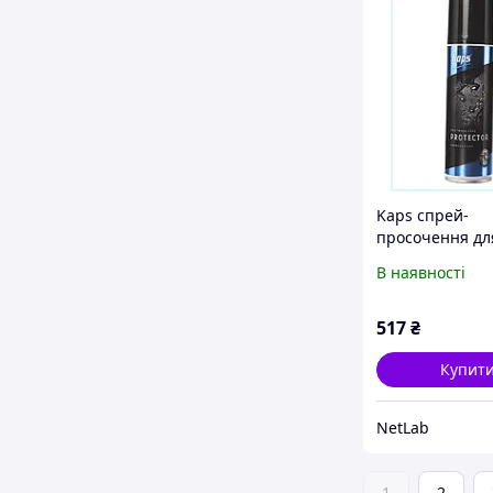
Kaps спрей-
просочення дл
натуральної шк
В наявності
текстилю 400 
K879C60H97
517
₴
Купит
NetLab
1
2