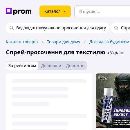
Каталог
Водовідштовхувальне просочення для одягу
Спре
Каталог товарів
Товари для дому
Догляд за будинком
Спрей-просочення для текстилю
в Україні
За рейтингом
Дешевше
Дорожче