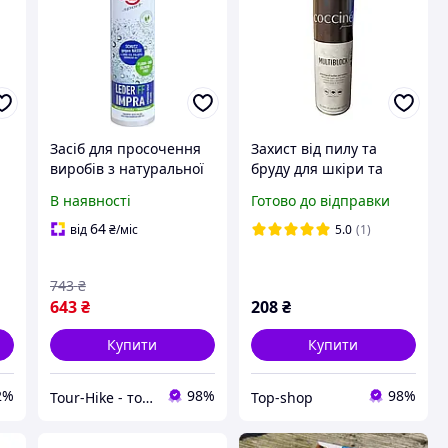
Засіб для просочення
Захист від пилу та
виробів з натуральної
бруду для шкіри та
on
шкіри, текстилю та їх
текстилю COCCINE
В наявності
Готово до відправки
я
поєднань Hey-Sport
MULTIBLOCK 250мл
LEDER IMPRA
64
від
₴
/міс
5.0
(1)
о
(20689000)
743
₴
643
₴
208
₴
Купити
Купити
2%
98%
98%
Tour-Hike - товари для туризму та активного відпочинку
Top-shop