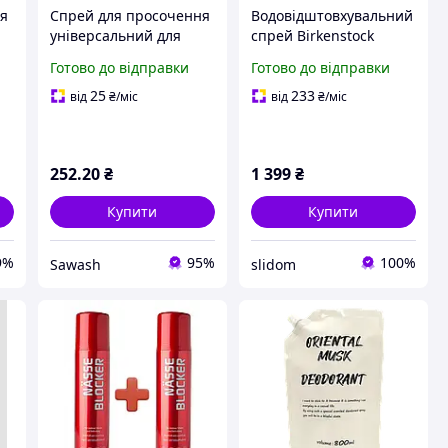
ня
Спрей для просочення
Водовідштовхувальний
універсальний для
спрей Birkenstock
текстилю, та
Footbed & Shoe
Готово до відправки
Готово до відправки
високотехнологічних
Protector (100 мл)
тканин Empire, 200 мл
захист від вологи та
25
233
від
₴
/міс
від
₴
/міс
бруду для шкіри, замші
та текстилю
252
.20
₴
1 399
₴
Купити
Купити
9%
95%
100%
Sawash
slidom