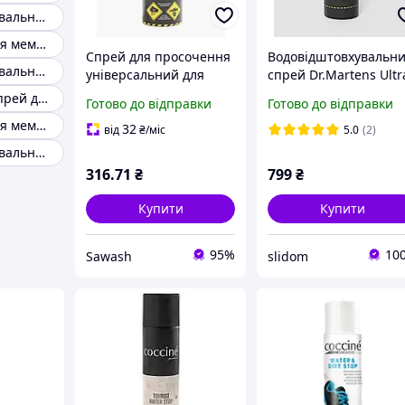
Водовідштовхувальний спрей для курток
Просочення для мембранної одягу
Спрей для просочення
Водовідштовхувальн
Водовідштовхувальний спрей для угг
універсальний для
спрей Dr.Martens Ultr
текстилю, шкіри
Protector (150 мл)
Гідрофобний спрей для одягу
Готово до відправки
Готово до відправки
Empire, 400 мл
захист для шкіри,
Просочення для мембранної куртки
замші, нубуку та
32
від
₴
/міс
5.0
(2)
текстилю
Водовідштовхувальний спрей для текстилю
316
.71
₴
799
₴
Купити
Купити
95%
10
Sawash
slidom