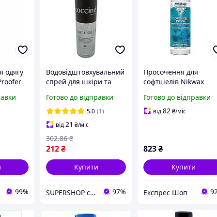
я одягу
Водовідштовхувальний
Просочення для
Proofer
спрей для шкіри та
софтшелів Nikwax
л
текстилю Coccine
Softshell Proof Spray-
равки
Готово до відправки
Готово до відправки
вальний
ANTIACQUA 250 мл
300ml об'єм 300ml дл
Windstopper®
82
5.0
(1)
від
₴
/міс
екстилю
Windbloc® екологічн
21
від
₴
/міс
я
чисте
302
.86
₴
212
₴
823
₴
и
Купити
Купити
99%
97%
9
SUPERSHOP супер ціни, супер вибір, супер покупки!
Експрес Шоп