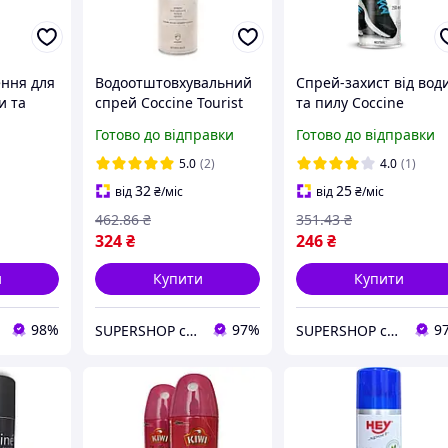
ння для
Водоотштовхувальний
Спрей-захист від вод
и та
спрей Coccine Tourist
та пилу Coccine
з
Water Stop |
WATER&DIRT STOP 25
Готово до відправки
Готово до відправки
іри,
Гідрофобний захист
мл для шкіри та
для шкіри, замші та
текстилю
5.0
(2)
4.0
(1)
port
текстилю | 400 мл
32
25
від
₴
/міс
від
₴
/міс
462
.86
₴
351
.43
₴
324
₴
246
₴
и
Купити
Купити
98%
97%
9
SUPERSHOP супер ціни, супер вибір, супер покупки!
SUPERSHOP супер ціни, супер вибір, супер покупки!