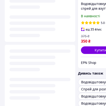
Водовідштовху
спрей для взут
одягу (безбарв
В наявності
спрей просочу
WATER PROOF 4
5.0
35
від
₴
/міс
375
₴
350
₴
Купит
EPN Shop
Дивись також