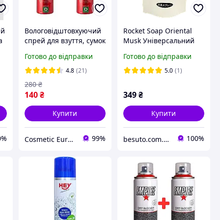
ий
Вологовідштовхуючий
Rocket Soap Oriental
a
спрей для взуття, сумок
Musk Універсальний
та текстилю Deichmann
дезодорант-спрей для
Готово до відправки
Готово до відправки
Nasse Blocker 300 мл +
одягу, текстилю,
300 мл у подарунок
приміщень, аромат
4.8
(21)
5.0
(1)
східний мускус,
280
₴
поповнення 800 мл
140
₴
349
₴
Купити
Купити
0%
99%
100%
Cosmetic Euroshop
besuto.com.ua