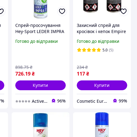
и
Спрей-просочування
Захисний спрей для
Hey-Sport LEDER IMPRA
кросівок і кепок Empire
0
200 мл для шкіри та
Dirt Blocker 200 мл +
Готово до відправки
Готово до відправки
текстилю
200 мл у подарунок
універсальний (884180)
5.0
(5)
898
.75
₴
234
₴
726
.19
₴
117
₴
Купити
Купити
7%
96%
99%
⭐️⭐️⭐️⭐️⭐️ Active Point
Cosmetic Euroshop