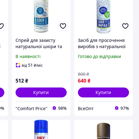
Спрей для захисту
Засіб для просочення
ї
натуральної шкіри та
виробів з натуральної
текстилю HEY-sport
шкіри, текстилю та їх
В наявності
Готово до відправки
LEDER IMPRA - 200 мл.
поєднань Hey-Sport
-
LEDER IMPRA, флакон-
51
від
₴
/міс
спрей 200 мл
800
₴
512
₴
640
₴
Купити
Купити
9%
98%
97%
"Сomfort Рrice"
ВсеОпт