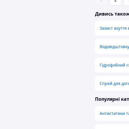
Дивись тако
Захист взуття 
Водовідштовху
Гідрофобний 
Спрей для дог
Популярні кат
Антистатики т