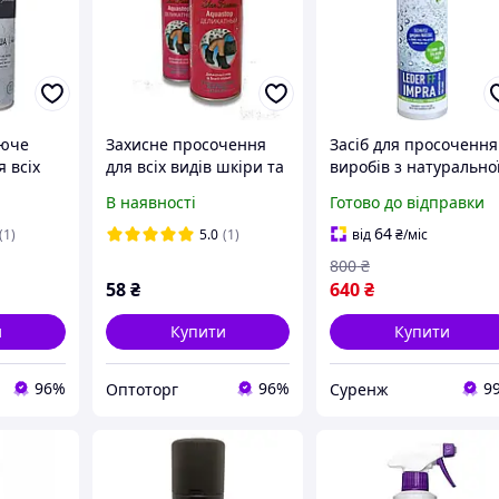
уюче
Захисне просочення
Засіб для просочення
 всіх
для всіх видів шкіри та
виробів з натурально
текстилю Aquastop
шкіри, текстилю та їх
В наявності
Готово до відправки
л
делікатний Kiwi 200мл
поєднань Hey-Sport
CQUA
LEDER IMPRA, флакон
64
(1)
5.0
(1)
від
₴
/міс
спрей 200 мл
800
₴
58
₴
640
₴
и
Купити
Купити
96%
96%
9
Оптоторг
Суренж