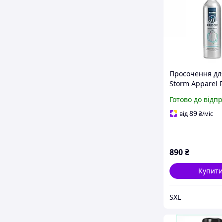
Просочення дл
Storm Apparel 
Spray On 500 м
Готово до відп
водовідштовху
спрей для
89
від
₴
/міс
мембранного т
та спорядженн
890
₴
Купит
SXL