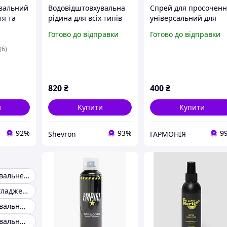
вальний
Водовідштовхувальна
Спрей для просочен
тя та
рідина для всіх типів
універсальний для
ний)
матеріалів
текстилю, шкіри
Готово до відправки
Готово до відправки
вач HTA
Великобританія 250ml
Imprägnol, 400 мл
00 мл
(Німеччина)
(6)
820
₴
400
₴
и
Купити
Купити
92%
93%
9
Shevron
ГАРМОНІЯ
Водовідштовхувальне просочення для одягу
Спрей для розгладження одягу
Водовідштовхувальний Спрей для одягу
Водовідштовхувальний спрей