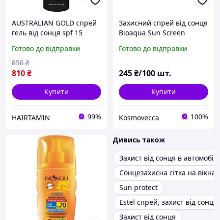
AUSTRALIAN GOLD спрей
Захисний спрей від сонця
гель від сонця spf 15
Bioaqua Sun Screen
60+SPF PA+++
Готово до відправки
Готово до відправки
850
₴
810
₴
245
₴/100 шт.
Купити
Купити
99%
100%
HAIRTAMIN
Kosmovecca
Дивись також
Захист від сонця в автомобілі
Сонцезахисна сітка на вікна 
Sun protect
Estel спрей, захист від сонця
Захист від сонця