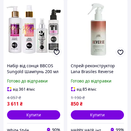
Набір від сонця BBCOS
Спрей-реконструктор
Sungold Шампунь 200 мл
Lana Brasiles Reverse
Кондиціонер 200 мл
Spray Reconstructor 260
Готово до відправки
Готово до відправки
Спрей Time Expert 150 мл
мл
та Кондиціонер Revival
361
85
від
₴
/міс
від
₴
/міс
100 мл
4 057
₴
1 190
₴
3 611
₴
850
₴
Купити
Купити
90%
99%
White Style
HAPPY HAIR інтернет-магазин професійної косметики для волосся