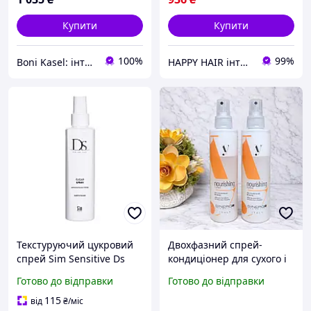
Купити
Купити
100%
99%
Boni Kasel: інтернет-магазин професійної косметики для депіляції та боді-арту
HAPPY HAIR інтернет-магазин професійної косметики для волосся
Текстуруючий цукровий
Двохфазний спрей-
спрей Sim Sensitive Ds
кондиціонер для сухого і
Sugar Spray для
пошкодженого волосся
Готово до відправки
Готово до відправки
укладання волосся, 200
Y1.3 Sinergy Nourishing
мл
115
від
₴
/міс