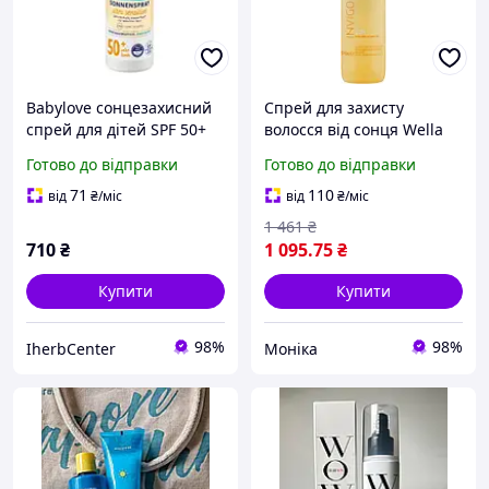
Babylove сонцезахисний
Спрей для захисту
спрей для дітей SPF 50+
волосся від сонця Wella
захист чутливої шкіри
Professionals Sun Express
Готово до відправки
Готово до відправки
малюка від перших
Spray 150 мл
променів сонця
71
110
від
₴
/міс
від
₴
/міс
1 461
₴
710
₴
1 095
.75
₴
Купити
Купити
98%
98%
IherbCenter
Моніка