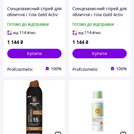
Сонцезахисний спрей для
Сонцезахисний спрей для
обличчя і тіла Gold Activ
обличчя і тіла Gold Activ
SPF 50 100 мл Крем для
SPF 50 100 мл Крем для
Готово до відправки
Готово до відправки
захисту від сонця з спф
захисту від сонця
антиоксидантний
зволожуючий SPF 50
114
114
від
₴
/міс
від
₴
/міс
1 144
₴
1 144
₴
Купити
Купити
100%
100%
Profcosmetic
Profcosmetic