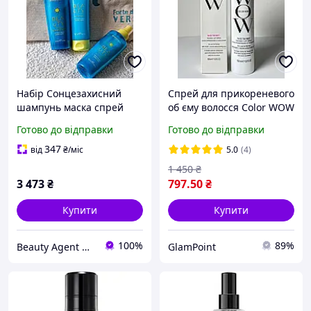
Набір Сонцезахисний
Спрей для прикореневого
шампунь маска спрей
об єму волосся Color WOW
захист від сонця Emmebi
Raise The Root Thicken &
Готово до відправки
Готово до відправки
Італія
Lift Spray 150 мл
347
від
₴
/міс
5.0
(4)
1 450
₴
3 473
₴
797
.50
₴
Купити
Купити
100%
89%
Beauty Agent Odessa
GlamPoint