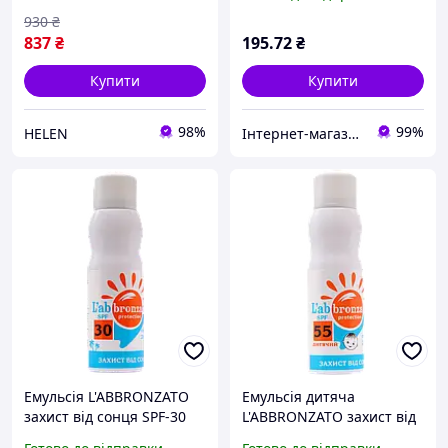
крем, пінка після засмаги)
L`abbronzato
930
₴
837
₴
195
.72
₴
Купити
Купити
98%
99%
HELEN
Інтернет-магазин БАДів, вітамінів та косметики
Емульсія L'ABBRONZATO
Емульсія дитяча
захист від сонця SPF-30
L'ABBRONZATO захист від
спрей 200 мл
сонця SPF-55 спрей 200