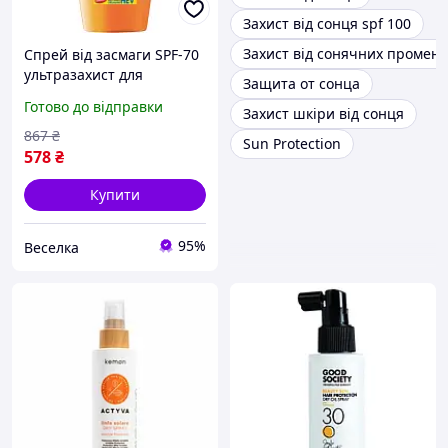
Захист від сонця spf 100
Захист від сонячних промені
Спрей від засмаги SPF-70
ультразахист для
Защита от сонца
активного відпочинку на
Готово до відправки
Захист шкіри від сонця
сонці, захист від опіків та
фотостаріння. BROWN
867
₴
Sun Protection
578
₴
Купити
95%
Веселка