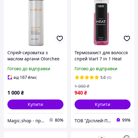
Спрей-сироватка з
Термозахист для волосся
маслом аргани Olorchee
спрей Viart 7 in 1 Heat
Miracle Hair Serum 220 мл
Protection 200 мл захист
Готово до відправки
Готово до відправки
від температури укладка
волосся
167
від
₴
/міс
5.0
(6)
1 000
₴
1 000
₴
940
₴
Купити
Купити
80%
99%
Magic.shop - професійний догляд за волоссям.
ТОВ "Дісплей-Плюс"