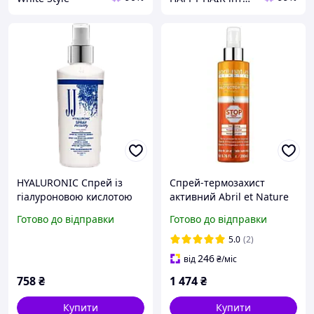
HYALURONIC Спрей із
Спрей-термозахист
гіалуроновою кислотою
активний Abril et Nature
150 мл
Thermal Keratin Protector
Готово до відправки
Готово до відправки
Plex Stop Breakage 200 мл
5.0
(2)
246
від
₴
/міс
758
₴
1 474
₴
Купити
Купити