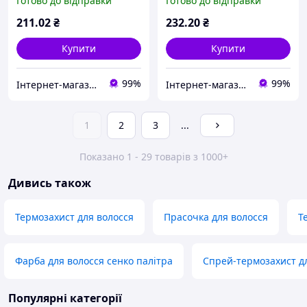
Готово до відправки
Готово до відправки
L`abbronzato
мл L`abbronzato
211
.02
₴
232
.20
₴
Купити
Купити
99%
99%
Інтернет-магазин БАДів, вітамінів та косметики
Інтернет-магазин БАДів, вітамінів та косметики
1
2
3
...
Показано 1 - 29 товарів з 1000+
Дивись також
Термозахист для волосся
Прасочка для волосся
Т
Фарба для волосся сенко палітра
Спрей-термозахист д
Популярні категорії