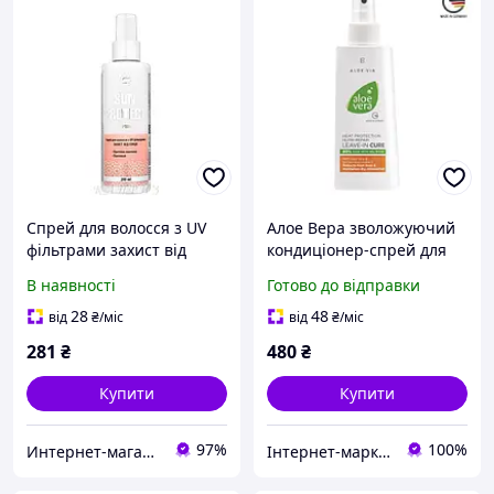
Спрей для волосся з UV
Алое Вера зволожуючий
фільтрами захист від
кондиціонер-спрей для
сонця Top Beauty Sun
волосся від Aloe Via LR
В наявності
Готово до відправки
Protect Spray 200 мл
28
48
від
₴
/міс
від
₴
/міс
281
₴
480
₴
Купити
Купити
97%
100%
Интернет-магазин ''Каприз-Плюс''
Інтернет-маркет "БіоЖиття"