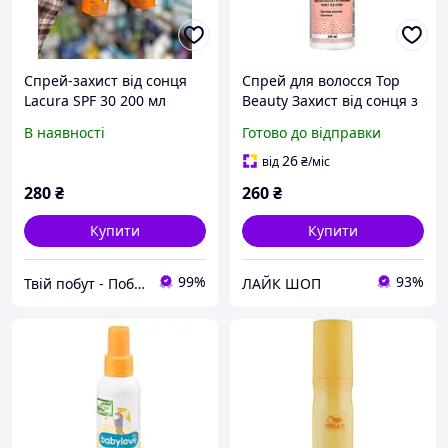
Спрей-захист від сонця
Спрей для волосся Top
Lacura SPF 30 200 мл
Beauty Захист від сонця з
UV фільтрами
В наявності
Готово до відправки
термозахисний
двофазний 200 мл
26
від
₴
/міс
280
₴
260
₴
Купити
Купити
99%
93%
Твій побут - Побутова хімія та товари для дому!
ЛАЙК ШОП