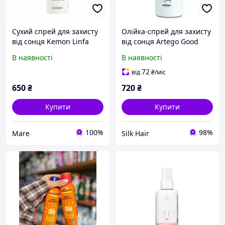
Сухий спрей для захисту
Олійка-спрей для захисту
від сонця Kemon Linfa
від сонця Artego Good
Solare Dry Spray 125 мл
Society 30 Beauty Sun 100
В наявності
В наявності
мл
72
від
₴
/міс
650
₴
720
₴
Купити
Купити
100%
98%
Mare
Silk Hair