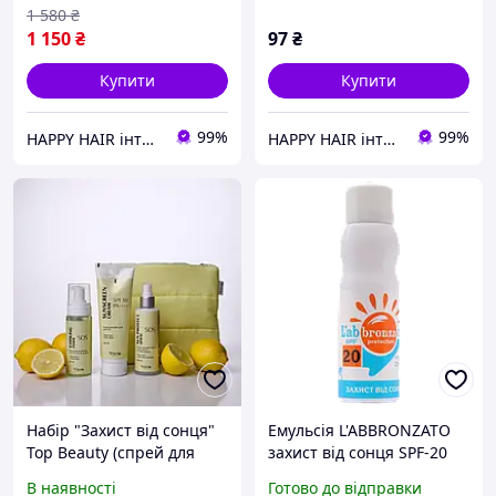
1 580
₴
1 150
₴
97
₴
Купити
Купити
99%
99%
HAPPY HAIR інтернет-магазин професійної косметики для волосся
HAPPY HAIR інтернет-магазин професійної косметики для волосся
Набір "Захист від сонця"
Емульсія L'ABBRONZATO
Top Beauty (спрей для
захист від сонця SPF-20
волосся, сонцезахисний
спрей 200 мл
В наявності
Готово до відправки