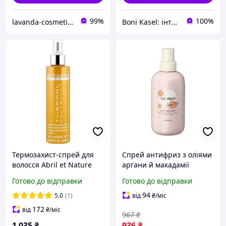
99%
100%
lavanda-cosmetic.prom.ua
Boni Kasel: інтернет-магазин професійної косметики для депіляції та боді-арту
Термозахист-спрей для
Спрей антифриз з оліями
волосся Abril et Nature
аргани й макадамії
Thermal Protector Keratin
Inebrya Argan Age Frizz-
Готово до відправки
Готово до відправки
(200 ml)
Free Spray, 100 мл New
94
5.0
(1)
від
₴
/міс
172
від
₴
/міс
967
₴
1 035
₴
936
₴