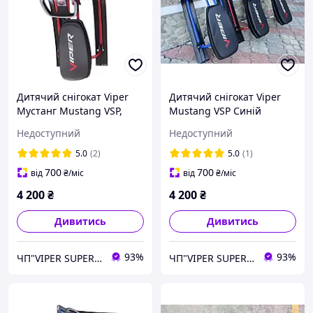
Дитячий снігокат Viper
Дитячий снігокат Viper
Мустанг Mustang VSP,
Mustang VSP Синій
Азимут Червоний,
Крашений Снігохід
Недоступний
Недоступний
Снігохід Дитячий Санки з
Дитячий
кермом!
5.0
(2)
5.0
(1)
700
700
від
₴
/міс
від
₴
/міс
4 200
₴
4 200
₴
Дивитись
Дивитись
93%
93%
ЧП"VIPER SUPER PLUS" Сільгосптехніка, велосипеди, сільгосптовар.
ЧП"VIPER SUPER PLUS" Сільгосптехніка, велосипеди, сільгосптовар.