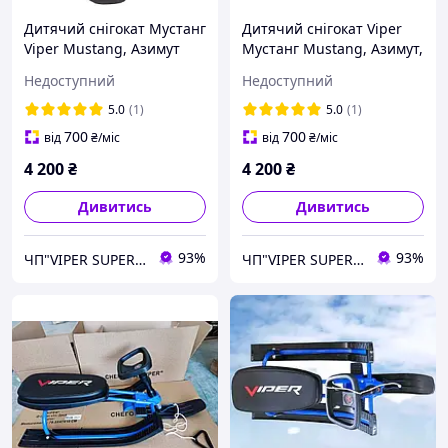
Дитячий снігокат Мустанг
Дитячий снігокат Viper
Viper Mustang, Азимут
Мустанг Mustang, Азимут,
Крашений СИНІЙ,
Снігохід Дитячий Санки з
Недоступний
Недоступний
Снігохід Дитячий Санки з
кермом! Червоний з
кермом!
чорним
5.0
(1)
5.0
(1)
700
700
від
₴
/міс
від
₴
/міс
4 200
₴
4 200
₴
Дивитись
Дивитись
93%
93%
ЧП"VIPER SUPER PLUS" Сільгосптехніка, велосипеди, сільгосптовар.
ЧП"VIPER SUPER PLUS" Сільгосптехніка, велосипеди, сільгосптовар.