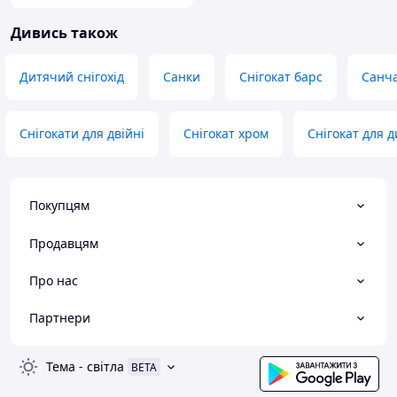
Дивись також
Дитячий снігохід
Санки
Снігокат барс
Санча
Снігокати для двійні
Снігокат хром
Снігокат для д
Покупцям
Продавцям
Про нас
Партнери
Тема
-
світла
BETA