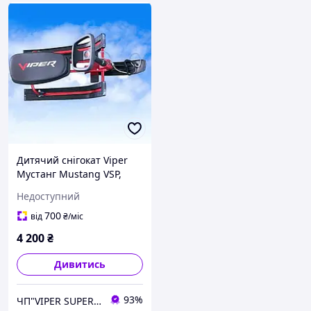
Дитячий снігокат Viper
Мустанг Mustang VSP,
Крашений Червоний,
Недоступний
Снігокат із кермом
дитина!
700
від
₴
/міс
4 200
₴
Дивитись
93%
ЧП"VIPER SUPER PLUS" Сільгосптехніка, велосипеди, сільгосптовар.