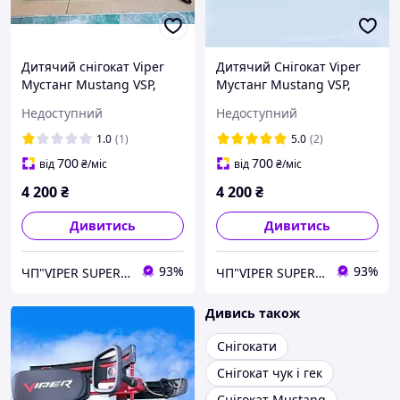
Дитячий снігокат Viper
Дитячий Снігокат Viper
Мустанг Mustang VSP,
Мустанг Mustang VSP,
Азимут Крашений Синій,
Азимут Фарбований
Недоступний
Недоступний
Снігохід Дитячий Санки з
СИНІЙ, Дитячий Снігохід
кермом!
Санчата з рулем!
1.0
(1)
5.0
(2)
700
700
від
₴
/міс
від
₴
/міс
4 200
₴
4 200
₴
Дивитись
Дивитись
93%
93%
ЧП"VIPER SUPER PLUS" Сільгосптехніка, велосипеди, сільгосптовар.
ЧП"VIPER SUPER PLUS" Сільгосптехніка, велосипеди, сільгосптовар.
Дивись також
Снігокати
Снігокат чук і гек
Снігокат Mustang