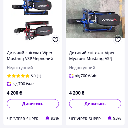
Дитячий снігокат Viper
Дитячий снігокат Viper
Mustang VSP Червоний
Мустанг Mustang VSP,
Крашений Снігохід
Крашений СИНІЙ,
Недоступний
Недоступний
Дитячий
Снігокат малюкячий з
кермом!
700
5.0
(1)
від
₴
/міс
700
від
₴
/міс
4 200
₴
4 200
₴
Дивитись
Дивитись
93%
93%
ЧП"VIPER SUPER PLUS" Сільгосптехніка, велосипеди, сільгосптовар.
ЧП"VIPER SUPER PLUS" Сільгосптехніка, велосипеди, сільгосптовар.