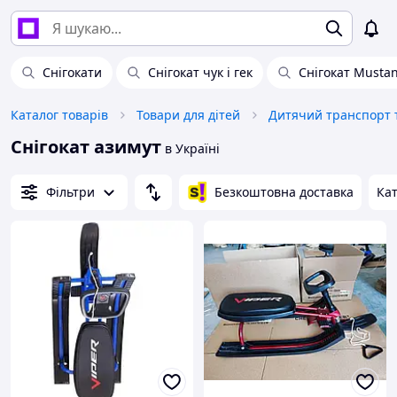
Снігокати
Снігокат чук і гек
Снігокат Musta
Каталог товарів
Товари для дітей
Дитячий транспорт т
Снігокат азимут
в Україні
Фільтри
Безкоштовна доставка
Кат