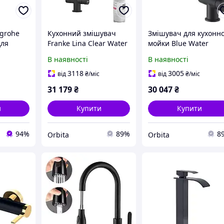
grohe
Кухонний змішувач
Змішувач для кухонно
для
Franke Lina Clear Water
мойки Blue Water
чорний мат з фільтром
APALA чорний мат з
В наявності
В наявності
 із
виддвижною лійкою
турою,
3118
3005
від
₴
/міс
від
₴
/міс
Чорний
31 179
₴
30 047
₴
и
Купити
Купити
94%
89%
8
Orbita
Orbita