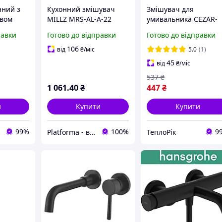
нний з
Кухонний змішувач
Змішувач для
ивом
MILLZ MRS-AL-A-22
умивальника CEZAR-
C (хром/
Black&Gold чорний із
001 SET Чорний мат і
равки
Готово до відправки
Готово до відправки
тунь)
золотом, U-вилив,
шлангами
алюміній, зносостійке
106
від
₴
/міс
5.0
(1)
покриття
45
від
₴
/міс
537
₴
1 061
.40
₴
447
₴
и
Купити
Купити
99%
100%
9
Platforma - водопостачання, опалення та каналізація - обладнання та комплектуючі
ТеплоРік