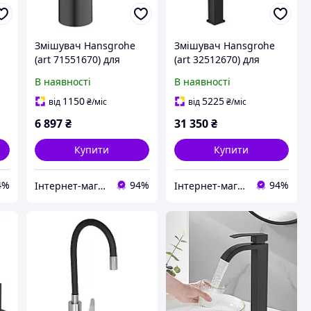
Змішувач Hansgrohe
Змішувач Hansgrohe
(art 71551670) для
(art 32512670) для
раковини
раковини
В наявності
В наявності
одноважільний із
одноважільний із
зливним набором,
зливним клапаном
1150
5225
від
₴
/міс
від
₴
/міс
Vernis Blend, Чорний
Push-Open, Metropol
6 897
₴
31 350
₴
мат
260, Чорний мат
Купити
Купити
4%
94%
94%
Інтернет-магазин "Лідер"
Інтернет-магазин "Лідер"