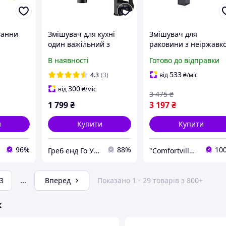
ванни
Змішувач для кухні
Змішувач для
один важільний з
раковини з неіржавко
чорний
висувною лійкою і
сталі AISI 304 Platinu
В наявності
Готово до відправки
Гнучким виливом з
319101 з PVD-
металу пластику
покриттям чорний
533
4.3
(3)
від
₴
/міс
чорний мат
300
від
₴
/міс
3 475
₴
1 799
₴
3 197
₴
и
Купити
Купити
96%
88%
10
Греб енд Го Україна
"Comfortville": Якісна сантехніка для вашого будинку!
3
...
Вперед
Показано 1 - 29 товарів з 800+
ж