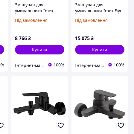
Змішувач для
Змішувач для
умивальника Imex
умивальника Imex Fiyi
Genova Black Mat,
Black Mat, прихований
Під замовлення
Під замовлення
прихований монтаж
монтаж чорне
чорне покриття
покриття
8 766
₴
15 075
₴
Купити
Купити
0%
100%
100%
Інтернет-магазин чорної сантехніки та інших товарів для будинку
Інтернет-магазин чорної сантехніки та інших товарів для будинку