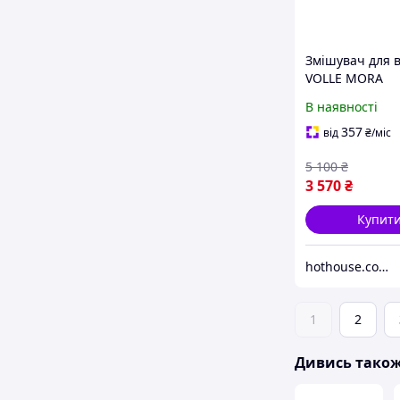
Змішувач для 
VOLLE MORA
1537.030126, 
В наявності
мат з золотом
357
від
₴
/міс
5 100
₴
3 570
₴
Купит
hothouse.com.ua
1
2
Дивись тако