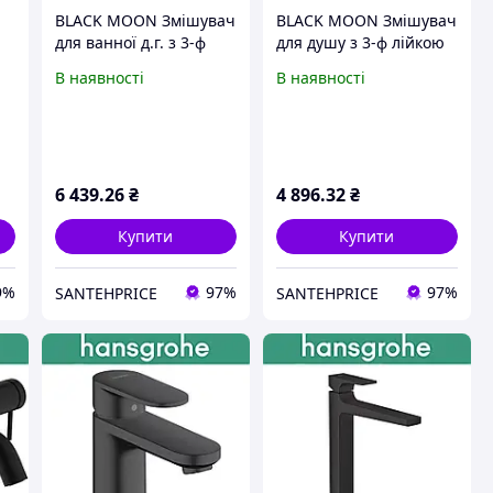
BLACK MOON Змішувач
BLACK MOON Змішувач
для ванної д.г. з 3-ф
для душу з 3-ф лійкою
з
лійкою SUS304
SUS304 Чорний МАТ
В наявності
В наявності
ЧОРНИЙ МАТ BM 0202А
BM 0102
6 439
.26
₴
4 896
.32
₴
Купити
Купити
9%
97%
97%
SANTEHPRICE
SANTEHPRICE