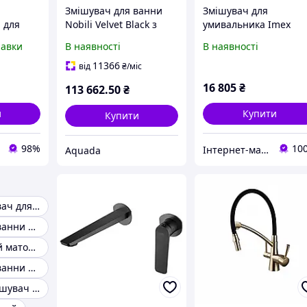
Змішувач для ванни
Змішувач для
 для
Nobili Velvet Black з
умивальника Imex
латуні, з
матовим покриттям і
Suecia Black Mat,
равки
В наявності
В наявності
ем із
латунним корпусом
прихований монтаж
риттям
чорний мат
чорне покриття
11366
від
₴
/міс
(WE00180/TBM)
16 805
₴
113 662
.50
₴
и
Купити
Купити
98%
10
Інтернет-магазин чорної сантехніки та інших товарів для будинку
Aquada
Чорний змішувач для ванни
Змішувач для ванни білий
Змішувач білий матовий
Змішувач для ванни чорний
Підлоговий змішувач для ванни grohe