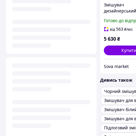
Змішувач
дизайнерський
умивальника з 
Готово до відп
боковим важел
хромовим пок
563
від
₴
/міс
5 630
₴
Купит
Sova market
Дивись також