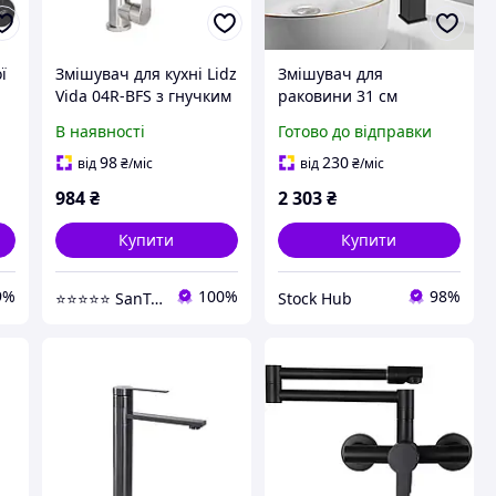
ї
Змішувач для кухні Lidz
Змішувач для
Vida 04R-BFS з гнучким
раковини 31 см
виливом Black (k35),
BAITUJIE Basin Mixer
В наявності
Готово до відправки
чорний мат
Tap Tall Високий
квадратний
98
230
від
₴
/міс
від
₴
/міс
одноважільний
984
₴
2 303
₴
змішувач із матовим
покриттям
Купити
Купити
9%
100%
98%
⭐⭐⭐⭐⭐ SanTec
Stock Hub