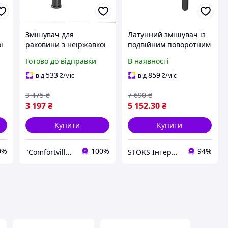
Змішувач для
Латунний змішувач із
ї
раковини з неіржавкої
подвійним поворотним
m
сталі AISI 304 Platinum
важелем чорний мат
Готово до відправки
В наявності
419001 з PVD-
покриттям чорний
533
859
від
₴
/міс
від
₴
/міс
3 475
₴
7 690
₴
3 197
₴
5 152
.30
₴
Купити
Купити
0%
100%
94%
"Comfortville": Якісна сантехніка для вашого будинку!
STOKS Інтернет магазин стокового товару з Європи та США.