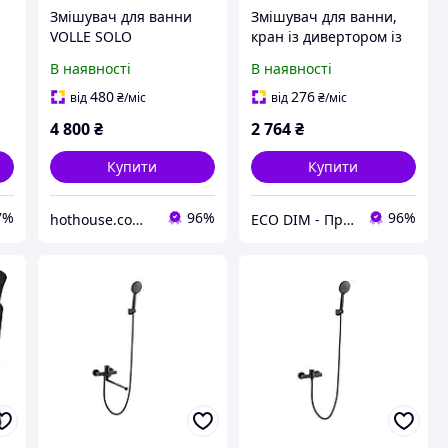
Змішувач для ванни
Змішувач для ванни,
VOLLE SOLO
кран із дивертором із
 1
1510.031004, чорний
латуні з хромованим
В наявності
В наявності
мат
покриттям Qtap Lipno
3023101DCB
480
276
від
₴
/міс
від
₴
/міс
4 800
₴
2 764
₴
Купити
Купити
7%
96%
96%
hothouse.com.ua
ECO DIM - Продаж та встановлення кабельних систем обігріву під ключ