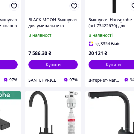
мішувач
BLACK MOON Змішувач
Змішувач Hansgrohe
и колона
для умивальника
(art 73422670) для
US304
прихованого монтажу
ванни Tecturis S,
В наявності
В наявності
M 0318
ЧОРНИЙ МАТ BM 0101С
одноважільний із
латунь
відкритим монтажем,
3354
від
₴
/міс
чорний мат
7 586
.30
₴
20 121
₴
и
Купити
Купити
97%
97%
9
SANTEHPRICE
Інтернет-магазин "Лідер"