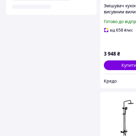
Змішувач кухо
висувним вил
VALESO OB-D91
Готово до відп
чорний мат, ла
658
від
₴
/міс
3 948
₴
Купит
Кредо