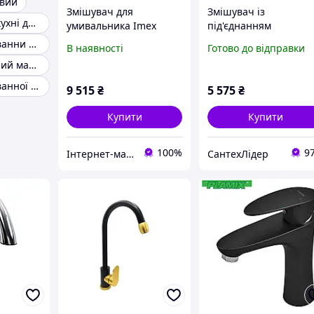
овий
Змішувач для
Змішувач із
Змішувач для кухні для ванної
умивальника Imex
під'єднанням
Napoles Black Mat,
фільтрованої води 2 в
Змішувач для ванни з неіржавким покриттям
В наявності
Готово до відправки
прихований монтаж
FUTURA Flex MAT Gold
Змішувач чорний матовий
чорне покриття
Black із силіконовим
виливом Матове
Змішувач для ванної чорний матовий
9 515
₴
5 575
₴
золото
Купити
Купити
100%
9
Інтернет-магазин чорної сантехніки та інших товарів для будинку
СантехЛідер