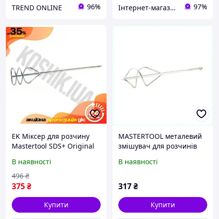
96%
97%
TREND ONLINE
Інтернет-магазин RedShift.com.ua
EK Міксер для розчину
MASTERTOOL металевий
Mastertool SDS+ Original
змішувач для розчинів
Design 100х560мм для
довжиною 700 мм,
В наявності
В наявності
будівельних робіт
72E3E3294
змішувач для бет HFX17_E
496
₴
375
₴
317
₴
Купити
Купити