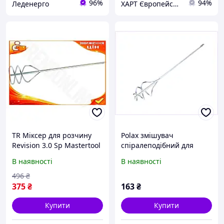
96%
94%
Леденерго
ХАРТ Європейський Інструмент
TR Міксер для розчину
Polax змішувач
Revision 3.0 Sp Mastertool
спіралеподібний для
SDS+ 100х560мм для
в'язких розчинів SDS-
В наявності
В наявності
будівельних робіт
PLUS, 794E0031K
змішувач для бет SpeR-
496
₴
4N
375
₴
163
₴
Купити
Купити