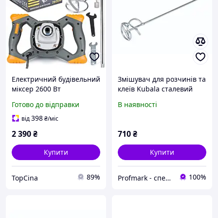
Електричний будівельний
Змішувач для розчинів та
міксер 2600 Вт
клеїв Kubala сталевий
POWERMAT для розчинів
оцинкований ø 12,5мм,
Готово до відправки
В наявності
фарб та клею змішувач
90х600 мм, М-14
398
від
₴
/міс
2 390
₴
710
₴
Купити
Купити
89%
100%
TopCina
Profmark - спеціалізований магазин для плиточників