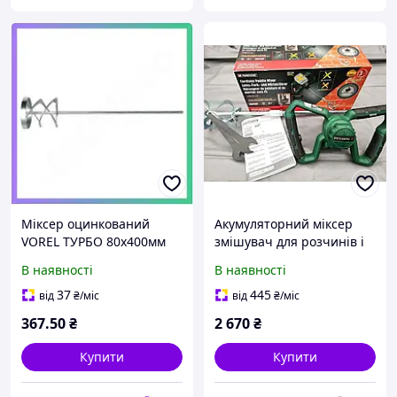
Міксер оцинкований
Акумуляторний міксер
VOREL ТУРБО 80x400мм
змішувач для розчинів і
для будівництва та
фарб Parkside PFMRA 20 LI
В наявності
В наявності
ремонту змішувач для
розчинів
37
445
від
₴
/міс
від
₴
/міс
367
.50
₴
2 670
₴
Купити
Купити