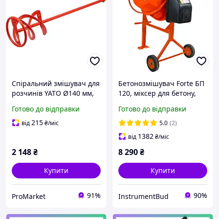
Спіральний змішувач для
Бетонозмішувач Forte БП
розчинів YATO Ø140 мм,
120, міксер для бетону,
довжина 600 мм, різьба
бетонозмішувач,
Готово до відправки
Готово до відправки
М14, для гіпсу та цементу
електробетонозмішувач
215
від
₴
/міс
5.0
(2)
1382
від
₴
/міс
2 148
₴
8 290
₴
Купити
Купити
91%
90%
ProMarket
InstrumentBud