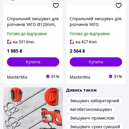
Спіральний змішувач для
Спіральний змішувач для
розчинів YATO Ø120mm,
розчинів YATO
оцинкований, довжина
Ø160x600мм,
Готово до відправки
Готово до відправки
600mm, М14 - ідеальний
оцинкований, з різьбою
інструмент для якісного
М14 - для якісного
331
427
від
₴
/міс
від
₴
/міс
змішування.
змішування будівельних
1 985
₴
2 564
₴
складів
Купити
Купити
91%
91%
MasterMix
MasterMix
Дивись також
Змішувач лабораторний
Автобетонозмішувач
Змішувачі промислові
Змішувачі сухих сумішей