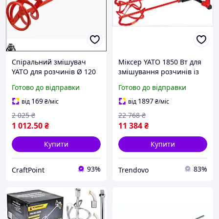
Спіральний змішувач
Міксер YATO 1850 Вт для
YATO для розчинів Ø 120
змішування розчинів із
mm оцинкована довжина
двома змішувачами 140
Готово до відправки
Готово до відправки
600mm М14 для
мм 2 швидкості 150-650
високоякісного
обхват
169
1897
від
₴
/міс
від
₴
/міс
змішування
2 025
₴
22 768
₴
1 012
.50
₴
11 384
₴
Купити
Купити
93%
83%
CraftPoint
Trendovo