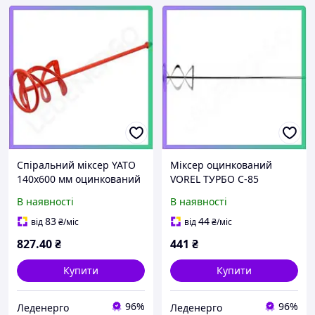
Спіральний міксер YATO
Міксер оцинкований
140x600 мм оцинкований
VOREL ТУРБО C-85
для цементу клеїв
85x450мм для
В наявності
В наявності
гіпсових розчинів
будівництва змішувач
змішувач
для розчинів
83
44
від
₴
/міс
від
₴
/міс
827
.40
₴
441
₴
Купити
Купити
96%
96%
Леденерго
Леденерго