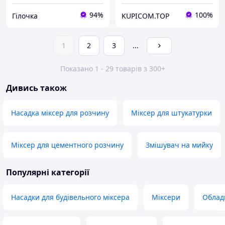
94%
100%
Гілочка
KUPICOM.TOP
1
2
3
...
Показано 1 - 29 товарів з 300+
Дивись також
Насадка міксер для розчину
Міксер для штукатурки
Міксер для цементного розчину
Змішувач на мийку
Популярні категорії
Насадки для будівельного міксера
Міксери
Облад