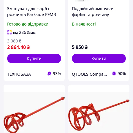
Змішувач для фарб і
Подвійний змішувач
розчинів Parkside PFMR
фарби та розчину
1600 C4, 1600 Вт, M14, 0
PM1800D Scheppach 1800
Готово до відправки
В наявності
800 об/хв
Вт
286
від
₴
/міс
3 080
₴
2 864
.40
₴
5 950
₴
Купити
Купити
93%
90%
ТЕХНОБАЗА
QTOOLS Company