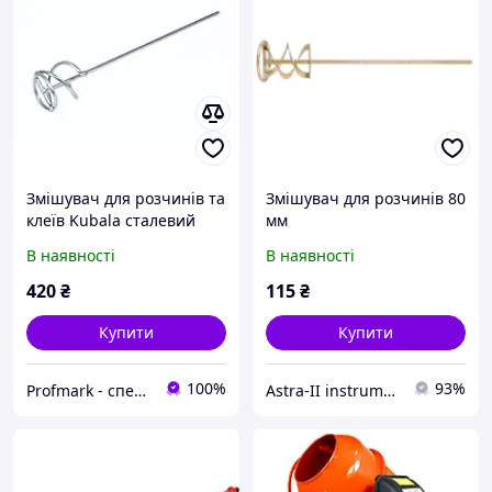
Змішувач для розчинів та
Змішувач для розчинів 80
клеїв Kubala сталевий
мм
оцинкований ø 10 мм,
В наявності
В наявності
80х500 мм
420
₴
115
₴
Купити
Купити
100%
93%
Profmark - спеціалізований магазин для плиточників
Astra-II instrument-opt