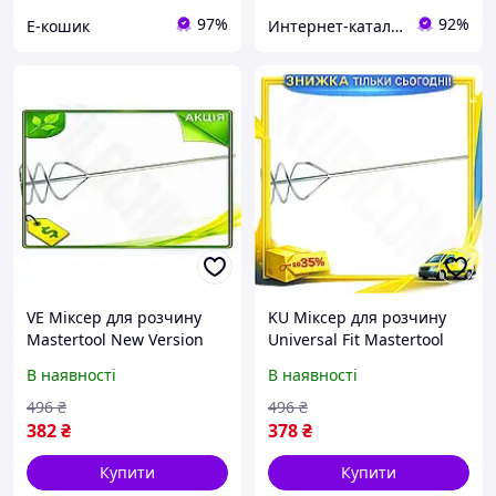
97%
92%
Е-кошик
Интернет-кат​ал​ог ски​​д​​​​ок "1000"
VE Міксер для розчину
KU Міксер для розчину
Mastertool New Version
Universal Fit Mastertool
SDS+ 100х560мм для
SDS+ 100х560мм для
В наявності
В наявності
будівельних робіт
будівельних робіт
змішувач для бетону
змішувач для бетон
496
₴
496
₴
N6W_VER
Uni2L_K
382
₴
378
₴
Купити
Купити