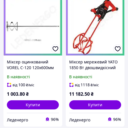
Міксер оцинкований
Міксер мережевий YATO
VOREL C-120 120x600мм
1850 Вт двошвидкісний
змішувач для розчинів
змішувач для будівельних
В наявності
В наявності
будівельний міксер
сумішей 200 л змішувач
для розчинів
100
1118
від
₴
/міс
від
₴
/міс
1 003
.80
₴
11 182
.50
₴
Купити
Купити
96%
96%
Леденерго
Леденерго