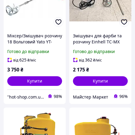
Міксер/Змішувач розчину
Змішувач для фарби та
18 Вольтовий Yato YT-
розчину Einhell TC-MX
82881 без батареї
1200 E,1200 Вт, 680 об.хв,
Готово до відправки
Готово до відправки
Б/В
625
362
від
₴
/міс
від
₴
/міс
3 750
₴
2 175
₴
Купити
Купити
98%
96%
"hot-shop.com.ua" - інтернет магазин товарів для кухні, спорту, дому і саду
Майстер Маркет