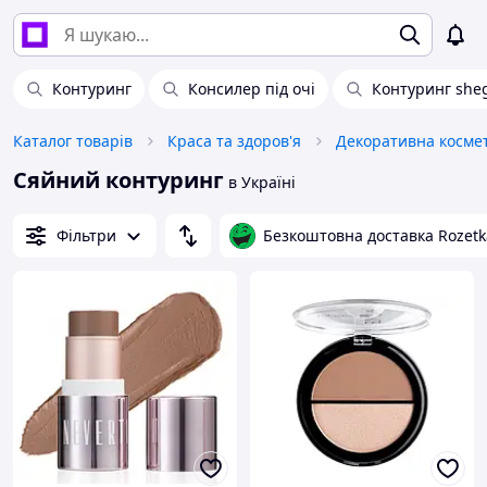
Контуринг
Консилер під очі
Контуринг she
Каталог товарів
Краса та здоров'я
Декоративна косме
Сяйний контуринг
в Україні
Фільтри
Безкоштовна доставка Rozetk