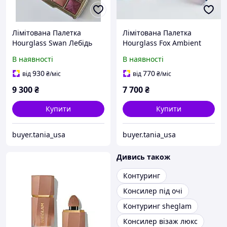
Лімітована Палетка
Лімітована Палетка
Hourglass Swan Лебідь
Hourglass Fox Ambient
Unlocked Лисиця
В наявності
В наявності
930
770
від
₴
/міс
від
₴
/міс
9 300
₴
7 700
₴
Купити
Купити
buyer.tania_usa
buyer.tania_usa
Дивись також
Контуринг
Консилер під очі
Контуринг sheglam
Консилер візаж люкс