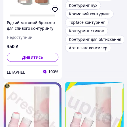
Контуринг nyx
Кремовий контуринг
Topface контуринг
Рідкий матовий бронзер
для сяйвого контурингу
Контуринг стиком
SHEGLAM Golden Sun
Недоступний
Контуринг для обтискання
Beam Matte Liquid
Bronzer
350
₴
Арт візаж консилер
Дивитись
100%
LETAPHEL