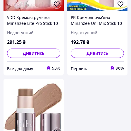
VDD Кремові рум'яна
PR Кремові рум'яна
Minshzee Lite Pro Stick 10
Minshzee Uni Mix Stick 10
г рожеві для макіяжу
г рожеві для макіяжу
Недоступний
Недоступний
обличчя та контурингу
обличчя та контурингу
для сяючого о VDD11-S
для сяючого об Per33/R
291
.25
₴
192
.78
₴
Дивитись
Дивитись
93%
96%
Все для дому
Перлина