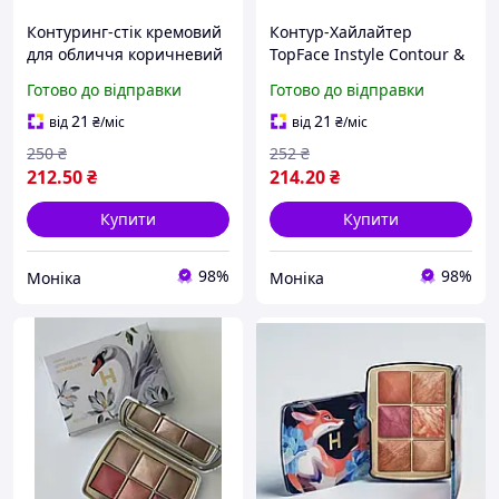
Контуринг-стік кремовий
Контур-Хайлайтер
для обличчя коричневий
TopFace Instyle Contour &
002 Neverti Sculpt
Highlighter №001 10 гр
Готово до відправки
Готово до відправки
Shaping Stick 5 г
21
21
від
₴
/міс
від
₴
/міс
250
₴
252
₴
212
.50
₴
214
.20
₴
Купити
Купити
98%
98%
Моніка
Моніка