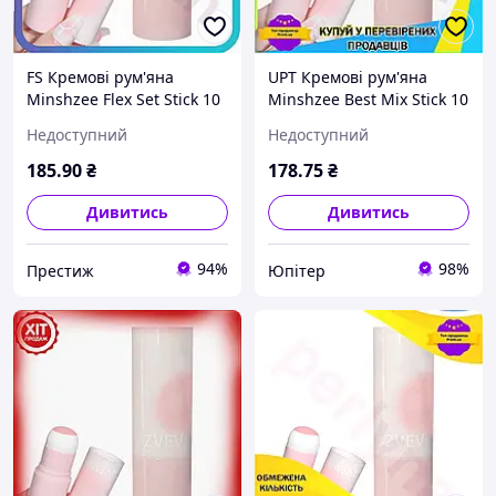
FS Кремові рум'яна
UPT Кремові рум'яна
Minshzee Flex Set Stick 10
Minshzee Best Mix Stick 10
г рожеві для макіяжу
г рожеві для макіяжу
Недоступний
Недоступний
обличчя та контурингу
обличчя та контурингу
для сяючого о SET18-F
для сяючого о UPT66-B
185
.90
₴
178
.75
₴
Дивитись
Дивитись
94%
98%
Престиж
Юпітер