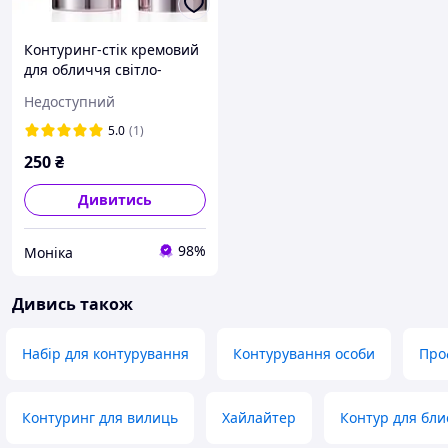
Контуринг-стік кремовий
для обличчя світло-
коричневий 001 Neverti
Недоступний
Sculpt Shaping Stick 5 г
5.0
(1)
250
₴
Дивитись
98%
Моніка
Дивись також
Набір для контурування
Контурування особи
Про
Контуринг для вилиць
Хайлайтер
Контур для бли