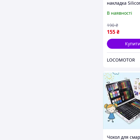
накладка Silico
Case AA Open 
В наявності
iPhone 15 Pro S
(FullOpeAAi15P-
190
₴
155
₴
Купит
LOCOMOTOR
Чохол для сма