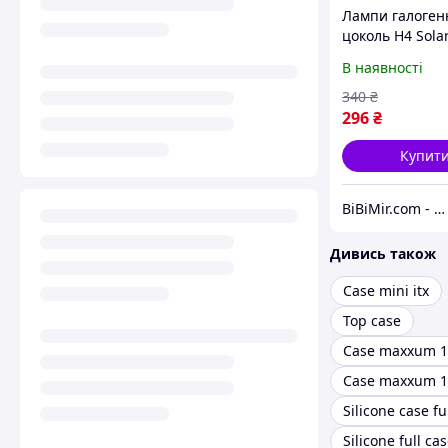
Лампи галоген
цоколь H4 Sola
SET 2шт (1234S
В наявності
340
₴
296
₴
Купит
BiBiMir.com - інтернет-магазин автоаксесуарів
Дивись також
Case mini itx
Top case
Case maxxum 1
Case maxxum 1
Silicone case fu