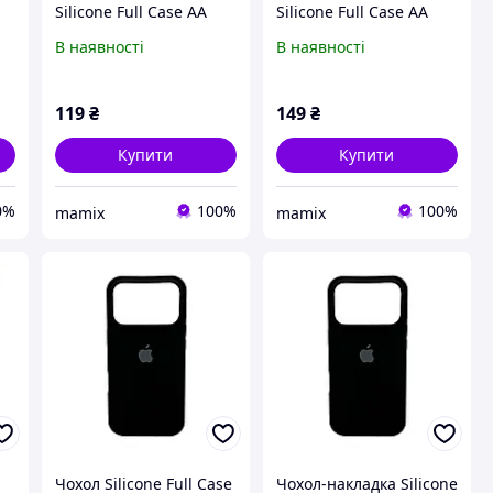
Silicone Full Case AA
Silicone Full Case AA
Open Cam for Apple
Open Cam for Apple
В наявності
В наявності
iPhone 13 7,Dark Blue
iPhone 16 14,Black
119
₴
149
₴
Купити
Купити
0%
100%
100%
mamix
mamix
Чохол Silicone Full Case
Чохол-накладка Silicone