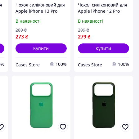
я
Чохол силіконовий для
Чохол силіконовий для
Apple iPhone 13 Pro
Apple iPhone 12 Pro
Max Silicone Full Case
Max Silicone Full Case
В наявності
В наявності
ий
AA Open Cam, Яскраво-
AA Open Cam,
зелений
Персиковий
289
₴
299
₴
273
₴
279
₴
Купити
Купити
0%
100%
100%
Cases Store
Cases Store