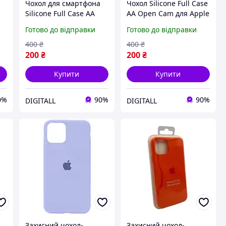
Чохол для смартфона
Чохол Silicone Full Case
Silicone Full Case AA
AA Open Cam для Apple
Open Cam для Apple
iPhone 17 Pro
Готово до відправки
Готово до відправки
iPhone 17 Pro
силіконовий із
Spearmint силікон
захистом камери,
400
₴
400
₴
мікрофібра захист
мікрофібра, Dark Green
200
₴
200
₴
камери накладка
Купити
Купити
0%
90%
90%
DIGITALL
DIGITALL
Захисний чохол-
Захисний чохол-