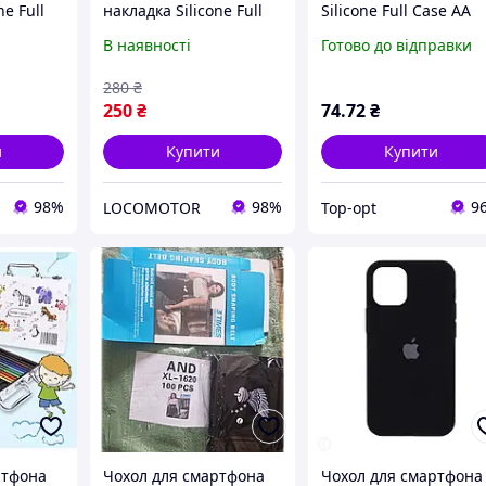
ne Full
накладка Silicone Full
Silicone Full Case AA
Cam для
Case AA Open Cam для
Open Cam for Apple
В наявності
Готово до відправки
urf Blue
iPhone 12 Shiny Green
iPhone 16 Pro 43,Berr
38)
(FullOpeAAi12-24)
Red (FullOpenAAi16P-
280
₴
43)
250
₴
74
.72
₴
и
Купити
Купити
98%
98%
9
LOCOMOTOR
Top-opt
ртфона
Чохол для смартфона
Чохол для смартфона