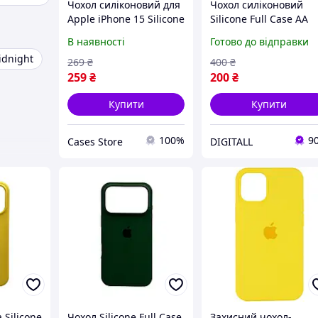
Чохол силіконовий для
Чохол силіконовий
Apple iPhone 15 Silicone
Silicone Full Case AA
Full Case AA Open Cam,
Open Cam для iPhone
В наявності
Готово до відправки
Персиковий
17 Pro армійський
idnight
зелений мікрофібра
269
₴
400
₴
захист камери
259
₴
200
₴
антивідбитки
Купити
Купити
100%
9
Cases Store
DIGITALL
 Silicone
Чохол Silicone Full Case
Захисний чохол-