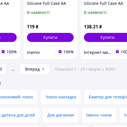
se AA
Silicone Full Case AA
Silicone Full Case AA
Apple
Open Cam for Apple
Open Cam for Apple
В наявності
В наявності
Max кругл
iPhone 13 Pro 14,Black
iPhone 16 Pro 19,Purp
119
₴
138
.21
₴
и
Купити
Купити
100%
100%
10
mamix
Інтернет-магазин Noro
3
...
Вперед
Показано 1 - 29 товарів з 9000+
ж
ліконовий чохол
Чохол-накладка
Бампер для телефо
 дитяча для дітей
Для дівчинки
Іменні чохли
S