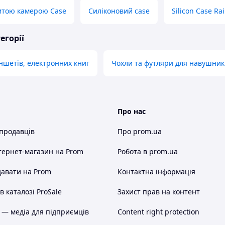
ритою камерою Case
Силіконовий case
Silicon Case Ra
егорії
ншетів, електронних книг
Чохли та футляри для навушник
Про нас
 продавців
Про prom.ua
тернет-магазин
на Prom
Робота в prom.ua
авати на Prom
Контактна інформація
 каталозі ProSale
Захист прав на контент
 — медіа для підприємців
Content right protection