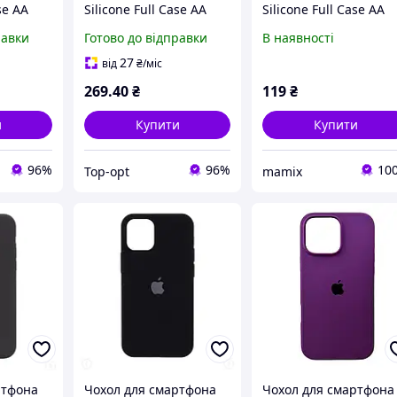
se AA
Silicone Full Case AA
Silicone Full Case AA
Apple
Open Cam for Apple
Open Cam for Apple
равки
Готово до відправки
В наявності
ругл
iPhone 15 39,Navy Blue
iPhone 15 14,Black
(FullOpeAAi15-39)
27
від
₴
/міс
1P-49)
269
.40
₴
119
₴
и
Купити
Купити
96%
96%
10
Top-opt
mamix
ртфона
Чохол для смартфона
Чохол для смартфона