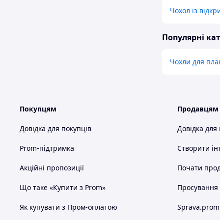
Чохол із відк
Популярні кат
Чохли для пла
Покупцям
Продавцям
Довідка для покупців
Довідка для
Prom-підтримка
Створити ін
Акційні пропозиції
Почати прод
Що таке «Купити з Prom»
Просування в
Як купувати з Пром-оплатою
Sprava.prom