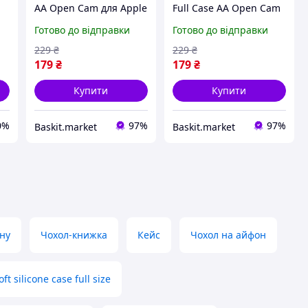
AA Open Cam для Apple
Full Case AA Open Cam
iPhone 17 Pro Max
для Apple iPhone 17 Pro
Готово до відправки
Готово до відправки
le
Чорний
Black
229
₴
229
₴
179
₴
179
₴
Купити
Купити
0%
97%
97%
Baskit.market
Baskit.market
ну
Чохол-книжка
Кейс
Чохол на айфон
oft silicone case full size