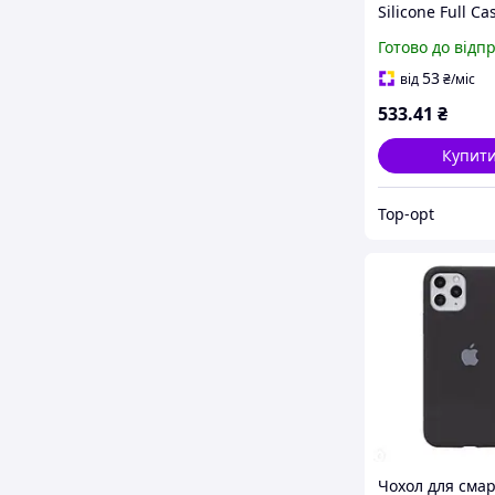
Silicone Full Ca
Open Cam for 
Готово до відп
iPhone 11 Pro к
49,Cornflower
53
від
₴
/міс
(FullOpeAAKPi1
533
.41
₴
Купит
Top-opt
Чохол для сма