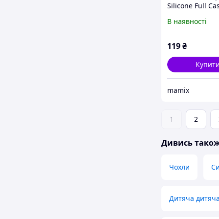
Silicone Full Ca
Open Cam for 
В наявності
iPhone 11 Pro 
14,Black
119
₴
Купит
mamix
1
2
Дивись тако
Чохли
Си
Дитяча дитяча