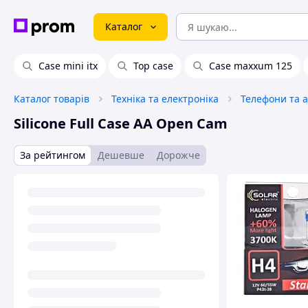
Каталог
Case mini itx
Top case
Case maxxum 125
Каталог товарів
Техніка та електроніка
Телефони та 
Silicone Full Case AA Open Cam
За рейтингом
Дешевше
Дорожче