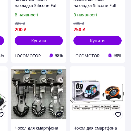
накладка Silicone Full
накладка Silicone Full
я
Case AA Open Cam для
Case AA Open Cam для
В наявності
В наявності
Apple iPhone 11 Pro
Apple iPhone 12 Pro
Lilac (FullOpeAAKPi11P-
Max Orange
220
₴
290
₴
5)
(FullOpeAAi12PM-52)
200
₴
250
₴
Купити
Купити
8%
98%
98%
LOCOMOTOR
LOCOMOTOR
Чохол для смартфона
Чохол для смартфона