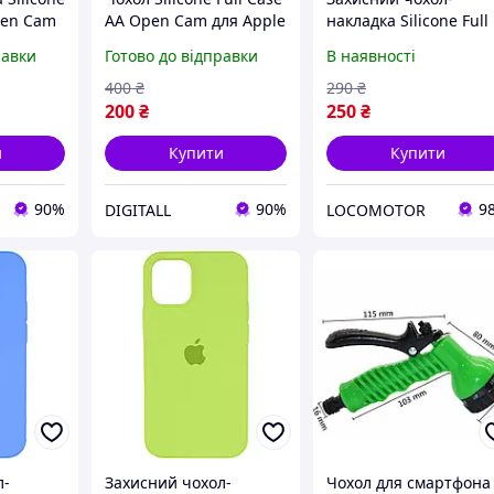
pen Cam
AA Open Cam для Apple
накладка Silicone Full
ro,
iPhone 17 Pro силікон
Case AA Open Cam дл
равки
Готово до відправки
В наявності
ібра,
мікрофібра
iPhone 15 Pro Max
антиковзання захист
Sunny Yellow Sunny
400
₴
290
₴
Canary
камери Atrovirens
(FullOpeAAi15PM-56)
200
₴
250
₴
и
Купити
Купити
90%
90%
9
DIGITALL
LOCOMOTOR
л-
Захисний чохол-
Чохол для смартфона