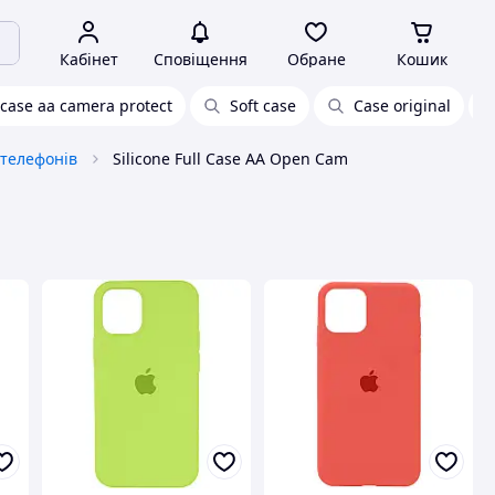
Кабінет
Сповіщення
Обране
Кошик
l case aa camera protect
Soft case
Case original
 телефонів
Silicone Full Case AA Open Cam