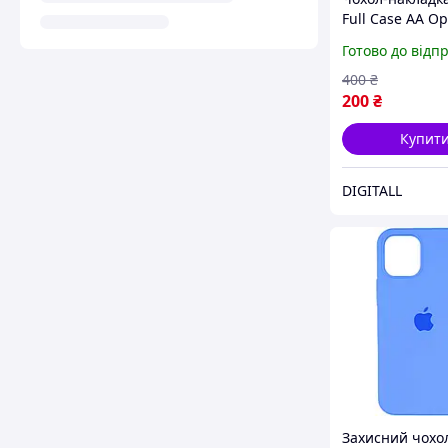
Full Case AA O
для iPhone 17 P
Готово до відп
силікон+мікроф
захист камери,
400
₴
антивідбитки, 
200
₴
Yellow
Купит
DIGITALL
Захисний чохо