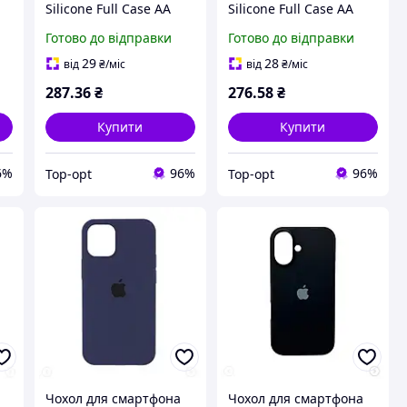
Silicone Full Case AA
Silicone Full Case AA
Open Cam for Apple
Open Cam for Apple
Готово до відправки
Готово до відправки
y
iPhone 15 28,Lavender
iPhone 15 Pro Max
Grey (FullOpeAAi15-28)
52,Orange
29
28
від
₴
/міс
від
₴
/міс
(FullOpeAAi15PM-52)
287
.36
₴
276
.58
₴
Купити
Купити
6%
96%
96%
Top-opt
Top-opt
Чохол для смартфона
Чохол для смартфона