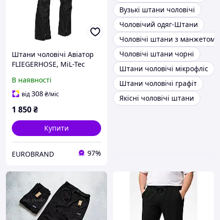
Вузькі штани чоловічі
Чоловічий одяг-Штани
Чоловічі штани з манжетом
Чоловічі штани чорні
Штани чоловічі Авіатор
FLIEGERHOSE, MiL-Tec
Штани чоловічі мікрофліс
В наявності
Штани чоловічі графіт
308
від
₴
/міс
Якісні чоловічі штани
1 850
₴
Купити
97%
EUROBRAND