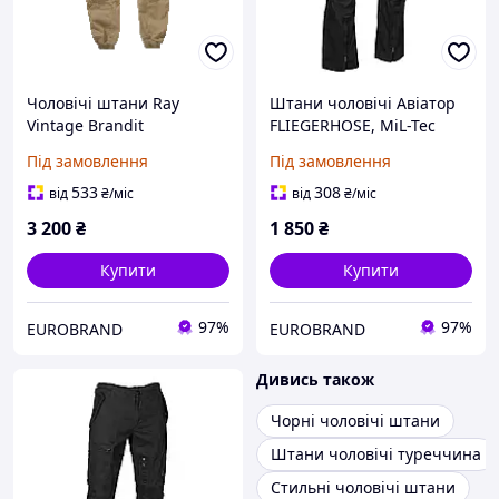
Чоловічі штани Ray
Штани чоловічі Авіатор
Vintage Brandit
FLIEGERHOSE, MiL-Tec
Під замовлення
Під замовлення
533
308
від
₴
/міс
від
₴
/міс
3 200
₴
1 850
₴
Купити
Купити
97%
97%
EUROBRAND
EUROBRAND
Дивись також
Чорні чоловічі штани
Штани чоловічі туреччина
Стильні чоловічі штани