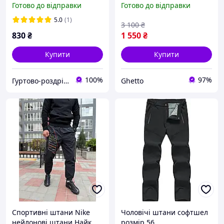
Готово до відправки
Готово до відправки
Чоловічі штани Nike
5.0
(1)
3 100
₴
830
₴
1 550
₴
Купити
Купити
100%
97%
Гуртово-роздрібний магазин KAOshop
Ghetto
Спортивні штани Nike
Чоловічі штани софтшел
нейлонові штани Найк
розмір 56