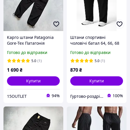
Карго штани Patagonia
Штани спортивні
Gore-Tex Патагонія
чоловічі батал 64, 66, 68
Спортивні Трекінгові
р. чорні
Готово до відправки
Готово до відправки
Штани Гор Текс Чоловічі
5.0
(1)
5.0
(1)
1 690
₴
870
₴
Купити
Купити
94%
100%
15OUTLET
Гуртово-роздрібний магазин KAOshop