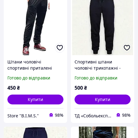
Штани чоловічі
Спортивні штани
спортивні приталені
чоловічі трикотажні -
Чорні р.46
Готово до відправки
Готово до відправки
450
₴
500
₴
Купити
Купити
98%
98%
Store "B.I.M.S."
ТД «Собольекспрес»