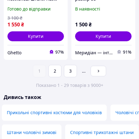
Чоловічі штани Nike
Готово до відправки
В наявності
3 100
₴
1 550
₴
1 500
₴
Купити
Купити
97%
91%
Ghetto
Меридіан — інтернет-магазин одягу та спорядження для туризму, кемпінгу та риболовлі
1
2
3
...
Показано 1 - 29 товарів з 9000+
Дивись також
Прикольні спортивні костюми для чоловіків
Чоловічі 
Штани чоловічі зимові
Спортивні трикотажні штани