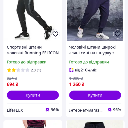
Спортивні штани
Чоловічі штани широкі
чоловічі Running FELICON
лляні сині на шнурку з
чорний
кишенями
Готово до відправки
Готово до відправки
210
2.0
(1)
від
₴
/міс
924
₴
1 800
₴
694
₴
1 260
₴
Купити
Купити
96%
96%
LifeFLUX
Інтернет-магазин Kerala.com.ua