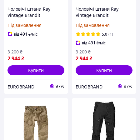
Чоловічі штани Ray
Чоловічі штани Ray
Vintage Brandit
Vintage Brandit
Під замовлення
Під замовлення
491
від
₴
/міс
5.0
(1)
491
від
₴
/міс
3 200
₴
3 200
₴
2 944
₴
2 944
₴
Купити
Купити
97%
97%
EUROBRAND
EUROBRAND