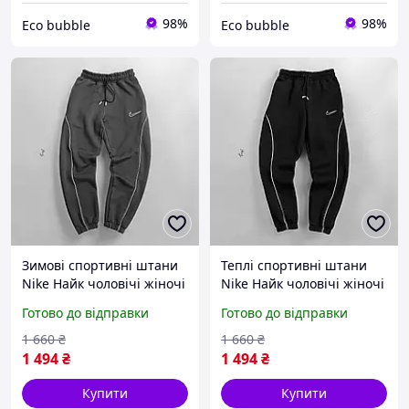
98%
98%
Eco bubble
Eco bubble
Зимові спортивні штани
Теплі спортивні штани
Nike Найк чоловічі жіночі
Nike Найк чоловічі жіночі
сірі тринитка фліс
тринитка на флісі зимові
Готово до відправки
Готово до відправки
утеплені
чорні
1 660
₴
1 660
₴
1 494
₴
1 494
₴
Купити
Купити