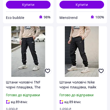
Купити
Купити
98%
100%
Eco bubble
Menstrend
Штани чоловічі TNF
Штани чоловічі Nike
чорні плащівка, The
чорні плащівка, Найк
North Face
штани
Готово до відправки
Готово до відправки
89
89
від
₴
/міс
від
₴
/міс
1 090
₴
1 090
₴