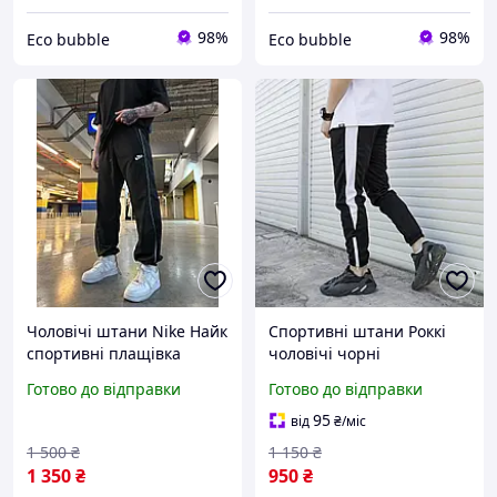
98%
98%
Eco bubble
Eco bubble
Чоловічі штани Nike Найк
Спортивні штани Роккі
спортивні плащівка
чоловічі чорні
жіночі чорні
Готово до відправки
Готово до відправки
95
від
₴
/міс
1 500
₴
1 150
₴
1 350
₴
950
₴