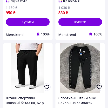
95
83
від
₴
/міс
від
₴
/міс
1 150
₴
1 030
₴
950
₴
830
₴
Купити
Купити
100%
100%
Menstrend
Menstrend
Штани спортивні
Спортивні штани Nike
чоловічі батал 60, 62 р.
нейлон на лампасах
чорні
Нейлонові штани Найк