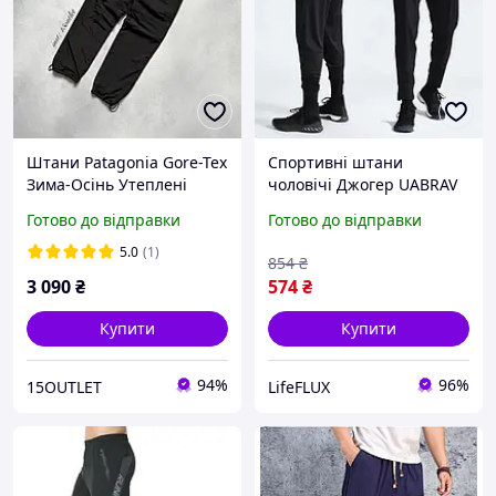
Штани Patagonia Gore-Tex
Спортивні штани
Зима-Осінь Утеплені
чоловічі Джогер UABRAV
Карго Штани Патагонія
чорний
Готово до відправки
Готово до відправки
Чорні Чоловічі
5.0
(1)
854
₴
3 090
₴
574
₴
Купити
Купити
94%
96%
15OUTLET
LifeFLUX