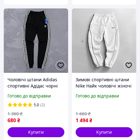
Чоловічі штани Adidas
Зимові спортивні штани
спортивні Адідас чорні
Nike Найк чоловічі жіночі
білі тринітка фліс
Готово до відправки
Готово до відправки
утеплені
5.0
(2)
1 360
₴
1 660
₴
680
₴
1 494
₴
Купити
Купити