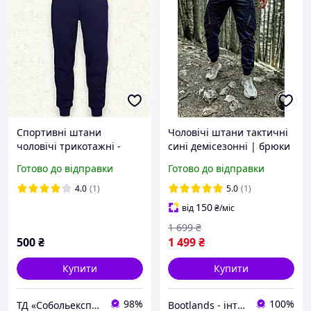
Спортивні штани
Чоловічі штани тактичні
чоловічі трикотажні -
сині демісезонні | брюки
Темно сині р.46
карго чоловічі весна-
Готово до відправки
Готово до відправки
осінь Туреччина. Живе
фото
4.0
(1)
5.0
(1)
150
від
₴
/міс
1 699
₴
500
₴
1 499
₴
Купити
Купити
98%
100%
ТД «Собольекспрес»
Bootlands - інтернет-магазин взуття та одягу