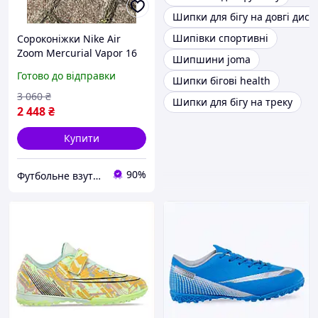
Шипки для бігу на довгі дист
Шипівки спортивні
Сороконіжки Nike Air
Zoom Mercurial Vapor 16
Шипшини joma
Elite TF професійні
Готово до відправки
Шипки бігові health
футбольні шипівки для
штучного газону для
3 060
₴
Шипки для бігу на треку
Дітей
2 448
₴
Купити
90%
Футбольне взуття і аксесуари