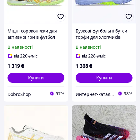
Міцні сороконіжки для
Бузкові футбольні бутси
активної гри в футбол
торфи для хлопчиків
Жензу, 86H11961C
Zenzu, X8611C983
В наявності
В наявності
220
228
від
₴
/міс
від
₴
/міс
1 319
₴
1 368
₴
Купити
Купити
97%
98%
DobroShop
Интер​​нет-кат​алог с​​ки​​док "Модна Лавка"