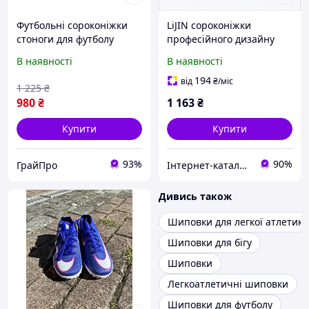
Футбольні сороконіжки
LiJIN сороконіжки
стоноги для футболу
професійного дизайну
футбольне взуття для
для газону 40, 8611M65P9
В наявності
В наявності
дітей багатошиповки
футбольні шиповки 33-38
194
від
₴
/міс
1 225
₴
сороконіжки Ф-50
980
₴
1 163
₴
Купити
Купити
93%
90%
ГрайПро
Інтернет-каталог знижок Техно ECO
Дивись також
Шиповки для легкої атлетики
Шиповки для бігу
Шиповки
Легкоатлетичні шиповки
Шиповки для футболу