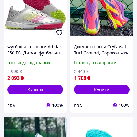
Футбольні стоноги Adidas
Дитячі стоноги Cryfzasat
F50 FG, Дитячі футбольні
Turf Ground, Сороконіжки
сороконіжки
для футболу
Готово до відправки
Готово до відправки
2 990
₴
2 440
₴
2 093
₴
1 708
₴
Купити
Купити
100%
100%
ERA
ERA