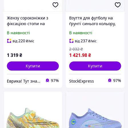
Жензу сороконіжки з
Взуття для футболу на
фіксацією стопи на
ґрунті синього кольору,
липучці 8B6B11960
861145TBM2
В наявності
В наявності
220
237
від
₴
/міс
від
₴
/міс
2 032
₴
1 319
₴
1 421
.98
₴
Купити
Купити
97%
97%
Еврика! Тут знайдеться все!
StockExpress