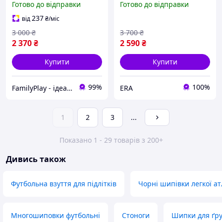
Готово до відправки
Готово до відправки
футболу найк
футболу
237
від
₴
/міс
3 000
₴
3 700
₴
2 370
₴
2 590
₴
Купити
Купити
99%
100%
FamilyPlay - ідеальне поєднання спортивних та дитячих товарів
ERA
1
2
3
...
Показано 1 - 29 товарів з 200+
Дивись також
Футбольна взуття для підлітків
Чорні шипівки легкої а
Многошиповки футбольні
Стоноги
Шипки для ґр