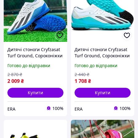
Дитячі стоноги Cryfzasat
Дитячі стоноги Cryfzasat
Turf Ground, Сороконіжки
Turf Ground, Сороконіжки
для футболу
для футболу
Готово до відправки
Готово до відправки
2 870
₴
2 440
₴
2 009
₴
1 708
₴
Купити
Купити
100%
100%
ERA
ERA