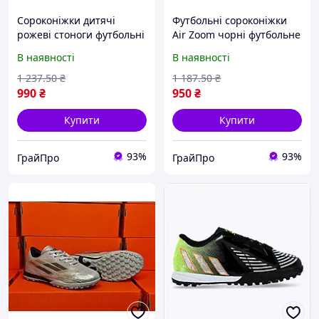
Сороконіжки дитячі
Футбольні сороконіжки
рожеві стоноги футбольні
Air Zoom чорні футбольне
футбольне взуття для
взуття для дітей
В наявності
В наявності
дітей шиповки для
багатошиповки футбольні
футболу 33-38 р
шиповки стоноги
1 237
.50
₴
1 187
.50
₴
футбольні 36-41 р
990
₴
950
₴
Купити
Купити
93%
93%
ГрайПро
ГрайПро