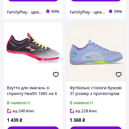
99%
99%
FamilyPlay - ідеальне поєднання спортивних та дитячих товарів
FamilyPlay - ідеальне поєднання спортивних та дитячих товарів
Взуття для змагань зі
Футбольні стоноги бузкові
спринту Health 168S на 6
37 розмір з протектором
шипів 1E9P283H66
86119C8P5
В наявності
В наявності
240
228
від
₴
/міс
від
₴
/міс
1 439
₴
1 368
₴