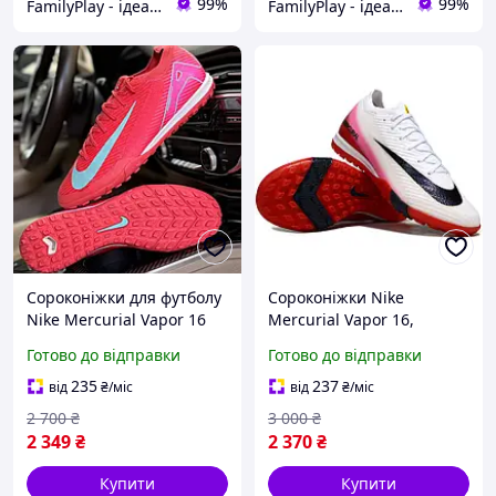
99%
99%
FamilyPlay - ідеальне поєднання спортивних та дитячих товарів
FamilyPlay - ідеальне поєднання спортивних та дитячих товарів
Сороконіжки для футболу
Сороконіжки Nike
Nike Mercurial Vapor 16
Mercurial Vapor 16,
TF, стоноги Найк 36-44,
стоноги Найк 36-44,
Готово до відправки
Готово до відправки
футзалки
футзалки
235
237
від
₴
/міс
від
₴
/міс
2 700
₴
3 000
₴
2 349
₴
2 370
₴
Купити
Купити