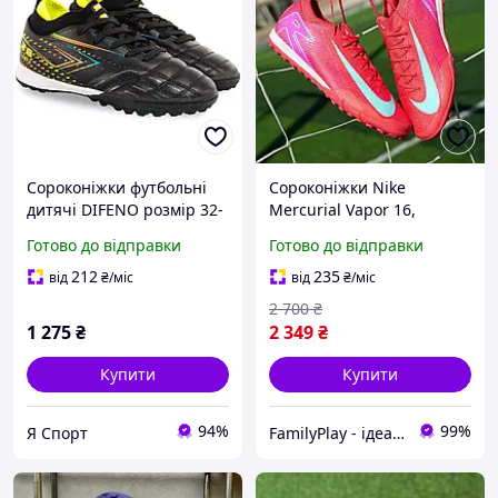
Сороконіжки футбольні
Сороконіжки Nike
дитячі DIFENO розмір 32-
Mercurial Vapor 16,
38 колір в асортименті
стоноги Найк 36-44,
Готово до відправки
Готово до відправки
футзалки
212
235
від
₴
/міс
від
₴
/міс
2 700
₴
1 275
₴
2 349
₴
Купити
Купити
94%
99%
Я Спорт
FamilyPlay - ідеальне поєднання спортивних та дитячих товарів