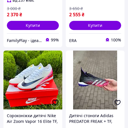
237
від
₴
/міс
3 000
₴
3 650
₴
2 370
₴
2 555
₴
Купити
Купити
99%
100%
FamilyPlay - ідеальне поєднання спортивних та дитячих товарів
ERA
Сороконіжки дитячі Nike
Дитячі стоноги Adidas
Air Zoom Vapor 16 Elite TF,
PREDATOR FREAK + TF,
Дитячі сороконіжки для
Сороконіжки adidas для