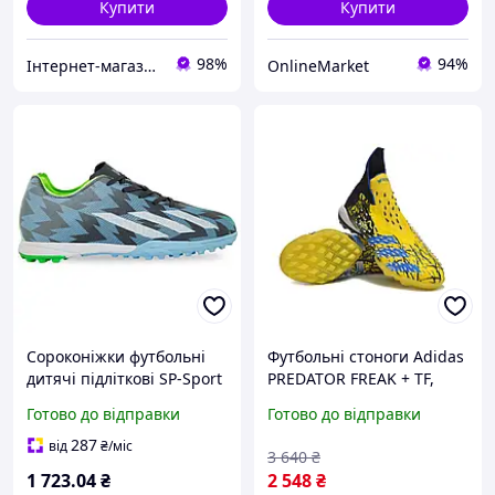
Купити
Купити
98%
94%
Інтернет-магазин NeonLemon
OnlineMarket
Сороконіжки футбольні
Футбольні стоноги Adidas
дитячі підліткові SP-Sport
PREDATOR FREAK + TF,
767-1-36-2 салатовий-
Дитячі футбольні
Готово до відправки
Готово до відправки
червоний для тренувань
сороконіжки Adidas
287
від
₴
/міс
3 640
₴
1 723
.04
₴
2 548
₴