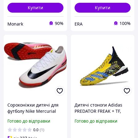
Купити
Купити
90%
100%
Monark
ERA
Сороконіжки дитячі для
Дитячі стоноги Adidas
футболу Nike Mercurial
PREDATOR FREAK + TF,
Vapor 16 TF, стоноги Найк
Сороконіжки adidas для
Готово до відправки
Готово до відправки
36-44, футзалки
футболу
0.0
(1)