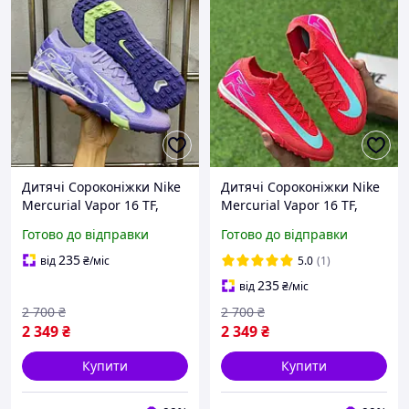
Дитячі Сороконіжки Nike
Дитячі Сороконіжки Nike
Mercurial Vapor 16 TF,
Mercurial Vapor 16 TF,
стоноги Найк 36-44,
стоноги Найк 36-44,
Готово до відправки
Готово до відправки
футзалки
футзалки
235
від
₴
/міс
5.0
(1)
235
від
₴
/міс
2 700
₴
2 700
₴
2 349
₴
2 349
₴
Купити
Купити