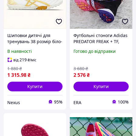
Шиповки дитячі для
Футбольні стоноги Adidas
тренувань 38 розмір біло-
PREDATOR FREAK + TF,
золотий колір, 861B200B8
Дитячі футбольні
В наявності
Готово до відправки
сороконіжки Adidas
219
від
₴
/міс
1 880
₴
3 680
₴
1 315
.98
₴
2 576
₴
Купити
Купити
95%
100%
Nexus
ERA