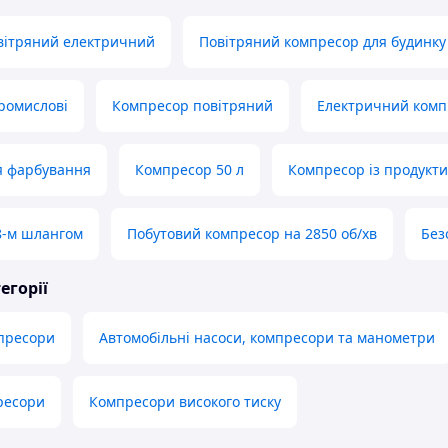
вітряний електричний
Повітряний компресор для будинку
ромислові
Компресор повітряний
Електричний комп
я фарбування
Компресор 50 л
Компресор із продукти
8-м шлангом
Побутовий компресор на 2850 об/хв
Без
егорії
пресори
Автомобільні насоси, компресори та манометри
ресори
Компресори високого тиску