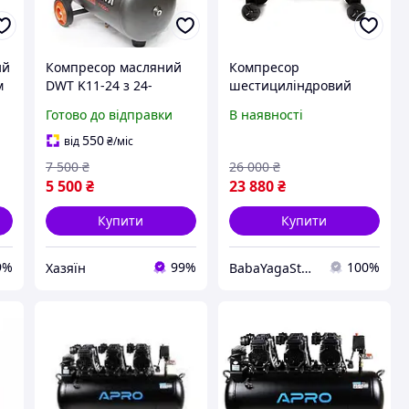
ий
Компресор масляний
Компресор
м
DWT K11-24 з 24-
шестициліндровий
-
літровим ресивером та
безмасляний APRO
Готово до відправки
В наявності
продуктивністю 135 л/
OFE-100 8Бар 3х1.5кВт
хв
712л/хв 100л (2 крана)
550
від
₴
/міс
7 500
₴
26 000
₴
5 500
₴
23 880
₴
Купити
Купити
9%
99%
100%
Хазяїн
BabaYagaStore