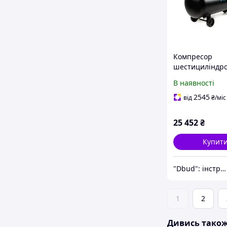
Компресор
шестициліндр
безмасляний O
В наявності
8Бар 3х1.5кВт 
100л (2 крана)
2545
від
₴
/міс
25 452
₴
Купит
"Dbud": інструменти та побутова техніка для Вас!
1
2
Дивись тако