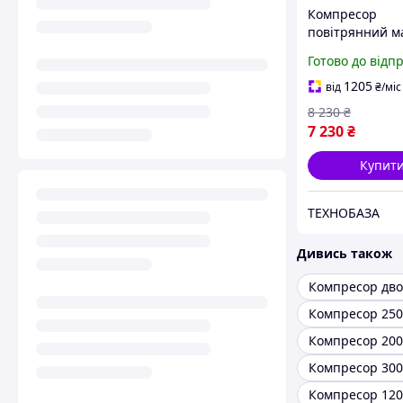
Компресор
повітрянний м
Edon AC1300-W
Готово до відп
(Ресивер 50 л,
Продуктивність
1205
від
₴
/міс
хв, 1300 Вт, Га
8 230
₴
рік)
7 230
₴
Купит
ТЕХНОБАЗА
Дивись також
Компресор 250
Компресор 200
Компресор 300
Компресор 120