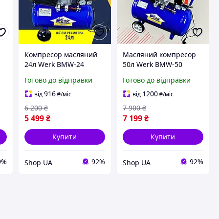
Компресор масляний
Масляний компресор
24л Werk BMW-24
50л Werk BMW-50
Поршневий компресор
Поршневий компресор
Готово до відправки
Готово до відправки
р
1500Вт Повітряний
1500Вт Повітряний
компресор
компресор
916
1200
від
₴
/міс
від
₴
/міс
продуктивністю 200л/
продуктивністю 200л/
6 200
₴
7 900
₴
хв
хв Компресор
5 499
₴
7 199
₴
Купити
Купити
9%
92%
92%
Shop UA
Shop UA