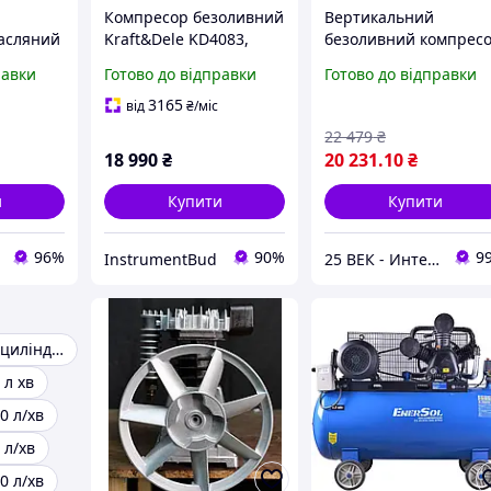
Компресор безоливний
Вертикальний
асляний
Kraft&Dele KD4083,
безоливний компрес
P50L
ресивер 100 л,
на 220 В Dolphin
равки
Готово до відправки
Готово до відправки
продуктивність 585 л/
SZW2400AF0100V
 200 л/
хв
об'ємом 100 л і
3165
від
₴
/міс
рантія 1
продуктивністю 530 л
22 479
₴
хв
18 990
₴
20 231
.10
₴
и
Купити
Купити
96%
90%
9
InstrumentBud
25 ВЕК - Интернет-Магазин: электрический, бензиновый, аккумуляторный инструмент и строительство.
Компресор двоциліндровий
 л хв
0 л/хв
 л/хв
0 л/хв