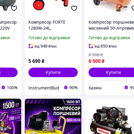
мпресор
Компресор FORTE
Компресор поршнев
 220V
1280W-24L,
масляний 50-літрови
 320 л
безоливний,
ресивером PROton AC
равки
Готово до відправки
Готово до відправки
ля
продуктивність 170 л/
50 продуктивністю
рні
хв
200/165 л/хв
948
650
від
₴
/міс
від
₴
/міс
8 500
₴
5 690
₴
6 500
₴
и
Купити
Купити
100%
90%
9
InstrumentBud
Хазяїн