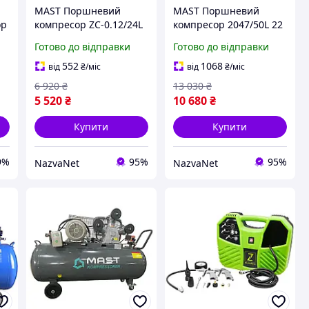
MAST Поршневий
MAST Поршневий
ор
компресор ZC-0.12/24L
компресор 2047/50L 22
220 В 1.5 кВт
кВт Продуктивність 320
Готово до відправки
Готово до відправки
продуктивність 220 л/
л/хв Безщітковий
хв безщітковий двигун
двигун
552
1068
від
₴
/міс
від
₴
/міс
/
компактний
6 920
₴
13 030
₴
5 520
₴
10 680
₴
Купити
Купити
9%
95%
95%
NazvaNet
NazvaNet