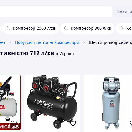
Знайти
Компресор 2000 л/хв
Компресор 300 л/хв
Ко
ент
Побутові повітряні компресори
ивністю 712 л/хв
в Україні