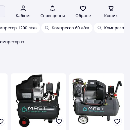
Кабінет
Сповіщення
Обране
Кошик
мпресор 1200 л/хв
Компресор 60 л/хв
Компресори
Шестициліндровий компресор із продуктивністю 712 л/хв