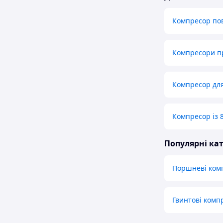
Компресор по
Компресори п
Компресор дл
Компресор із 
Популярні кат
Поршневі ком
Гвинтові комп