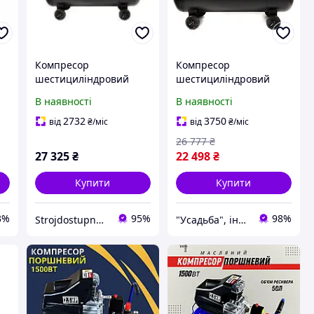
Компресор
Компресор
шестициліндровий
шестициліндровий
ю
безмасляний OFE-100 8
безмасляний OFE-100
В наявності
В наявності
бар 3х1.5 кВт 712 л/хв
3х1.5кВт 712л/хв 8Бар
100 л (2 крани) APRO
100л (2 крана) APRO
2732
3750
від
₴
/міс
від
₴
/міс
850174
26 777
₴
27 325
₴
22 498
₴
Купити
Купити
3%
95%
98%
Strojdostupno.com.ua
"Усадьба", інтернет-магазин