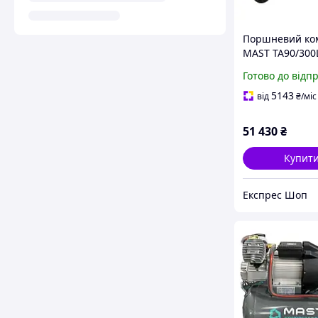
Поршневий ко
MAST TA90/300
продуктивність
Готово до відп
хв потужність 5
об'єм ресивера
5143
від
₴
/міс
51 430
₴
Купит
Експрес Шоп