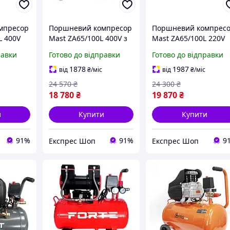
мпресор
Поршневий компресор
Поршневий компрес
L 400V
Mast ZA65/100L 400V з
Mast ZA65/100L 220V
 900 л/
продуктивністю 330 л/
продуктивність 330 л
равки
Готово до відправки
Готово до відправки
.5 кВт
хв ресивером 100 л та
хв максимальний тис
 300 л
потужністю 2.2 кВт
10 Бар потужність 2.2
1878
1987
від
₴
/міс
від
₴
/міс
кВт
24 570
₴
24 300
₴
18 780
₴
19 870
₴
и
Купити
Купити
91%
91%
9
Експрес Шоп
Експрес Шоп