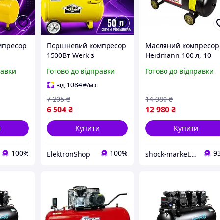
мпресор
Поршневий компресор
Масляний компресор
1500Вт Werk з
Heidmann 100 л, 10
шневий
ресивером 50л
бар, з продуктивніст
равки
Готово до відправки
Готово до відправки
Повітряний компресор
350 л / хв
 200л/хв
продуктивністю 200л/
1084
від
₴
/міс
рямий
хв для
7 205
₴
14 980
₴
пневмоінструменту
6 504
₴
12 980
₴
и
Купити
Купити
100%
100%
9
ElektronShop
shock-market.in.ua