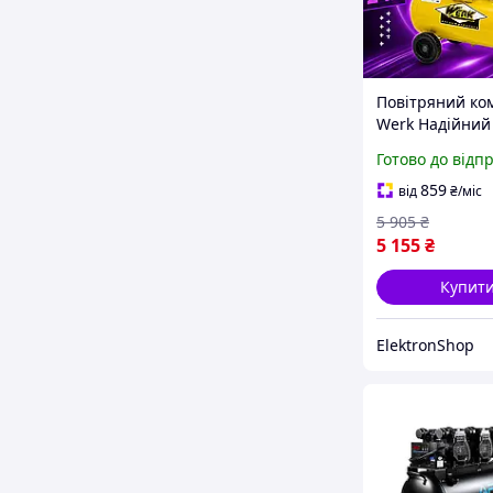
Повітряний ко
Werk Надійний
масляний пор
Готово до відп
агрегат 1500Вт
Продуктивність
859
від
₴
/міс
ресивер 24л п
5 905
₴
привід
5 155
₴
Купит
ElektronShop