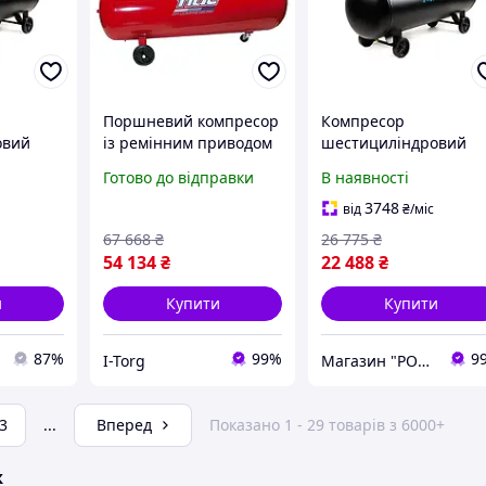
Поршневий компресор
Компресор
овий
із ремінним приводом
шестициліндровий
FE-100
200 л, 350 л/хв, 220V,
безмасляний OFE-100
Готово до відправки
В наявності
712л/хв
2,2 кВт FIAC AB200-360-
3х1.5кВт 712л/хв 8Ба
 APRO
220-RED-IT
100л (2 крана) APRO
3748
від
₴
/міс
850174
67 668
₴
26 775
₴
54 134
₴
22 488
₴
и
Купити
Купити
87%
99%
9
I-Torg
Магазин "РОЗМАРІН"
3
...
Вперед
Показано 1 - 29 товарів з 6000+
ж