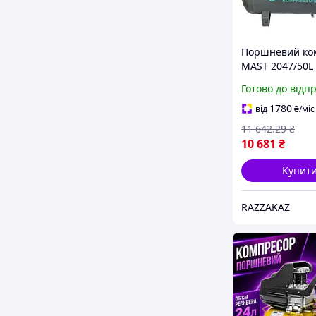
Поршневий ко
MAST 2047/50L
продуктивність
Готово до відп
хв тиск 8 Бар д
гаражу майсте
1780
від
₴
/міс
11 642
.29
₴
10 681
₴
Купит
RAZZAKAZ