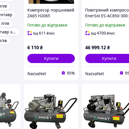
л/хв
Компресор поршневий
Повітряний компрес
ентавр
ZA65 H2065
EnerSol ES-AC850-300
продуктивність 330 л/
3PRO потужність 7.5
 л/хв
Готово до відправки
Готово до відправки
хв максимальний тиск
кВт продуктивність 8
Компресор кентавр кп-5030в2
10 бар два циліндри
л/хв низький рівень
611
4700
від
₴
/міс
від
₴
/міс
шуму
л/хв
6 110
₴
46 999
.12
₴
Купити
Купити
95%
9
NazvaNet
NazvaNet