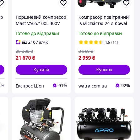
ор
Поршневий компресор
Компресор повітряний
Mast VA65/100L 400V
із місткістю 24 л Kowal
/
продуктивність 340 л/
Polska Bm24 230 л/хв
Готово до відправки
Готово до відправки
к
хв максимальний тиск
повітряний компресор
10 Бар об'єм ресивера
з об'ємом резервуара
2167
від
₴
/міс
4.6
(11)
100 л
24 літри
25 380
₴
3 559
₴
21 670
₴
2 959
₴
Купити
Купити
1%
91%
92%
Експрес Шоп
watra.com.ua