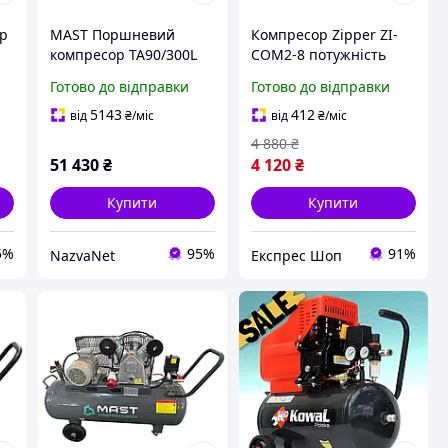
ор
MAST Поршневий
Компресор Zipper ZI-
-
компресор TA90/300L
COM2-8 потужність
400V 5.5 кВт
1100 Вт продуктивність
Готово до відправки
Готово до відправки
50
продуктивність 1000 л/
180 л/хв максимальний
хв з безщітковим
тиск 8 бар
5143
412
від
₴
/міс
від
₴
/міс
мотором
безмасляний
4 880
₴
одноманітний
51 430
₴
4 120
₴
Купити
Купити
5%
95%
91%
NazvaNet
Експрес Шоп