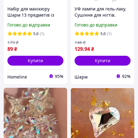
Набір для манікюру
УФ лампи для гель-лаку.
Шарм 13 предметів із
Сушіння для нігтів.
дзеркалом (Арт. C026)
Ультрафіолетова міні LED
Готово до відправки
Готово до відправки
лампа для манікюру
ШАРМ
5.0
(1)
5.0
(1)
179
₴
146
₴
89
₴
129
.94
₴
Купити
Купити
95%
92%
Homeline
Шарм