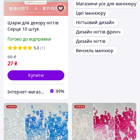
Магазини усе для манікюру
Ідеї манікюру
Нігтьовий дизайн
Шарм для декору нігтів
Серце 10 штук
Дизайн нігтів френч
Рожеві(Зміна кольору від
Готово до відправки
Дизайн нігтів
ультрафіолету)
5.0
(1)
Вензель манікюр
60
₴
27
₴
Купити
99%
Інтернет-магазин Star Beauty