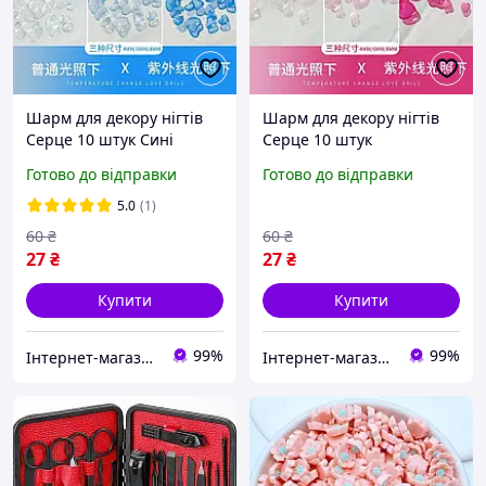
Шарм для декору нігтів
Шарм для декору нігтів
Серце 10 штук Сині
Серце 10 штук
(Зміна кольору від
Малинові(Зміна кольору
Готово до відправки
Готово до відправки
ультрафіолету)
від Ультрафіолету)
5.0
(1)
60
₴
60
₴
27
₴
27
₴
Купити
Купити
99%
99%
Інтернет-магазин Star Beauty
Інтернет-магазин Star Beauty