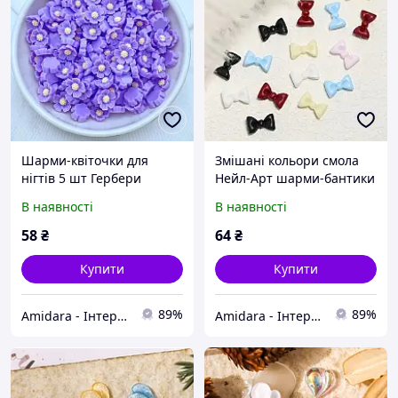
Шарми-квіточки для
Змішані кольори смола
нігтів 5 шт Гербери
Нейл-Арт шарми-бантики
фіолетові - Стильні
для нігтів стильні фігурки
В наявності
В наявності
фігурки для унікального
для унікального манікюру
манікюру
25 шт
58
₴
64
₴
Купити
Купити
89%
89%
Amidara - Інтернет-магазин ювелірної біжутерії
Amidara - Інтернет-магазин ювелірної біжутерії