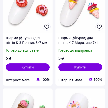
Шарми (фігурки) для
Шарми (фігурки) для
нігтів К-3 Пончик 8х7 мм
нігтів К-7 Морозиво 7х11
(1 шт)
мм (1 шт)
Готово до відправки
Готово до відправки
5
₴
5
₴
Купити
Купити
100%
100%
Інтернет-магазин ZakharenkoStudio
Інтернет-магазин ZakharenkoStudio