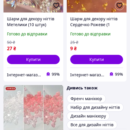
Шарм для декору нігтів
Шарм для декору нігтів
Метелики (10 штук)
Сердечко Рожеве (1
штука)
Готово до відправки
Готово до відправки
50
₴
25
₴
27
₴
9
₴
Купити
Купити
99%
99%
Інтернет-магазин Star Beauty
Інтернет-магазин Star Beauty
Дивись також
Френч манікюр
Набір для дизайну нігтів
Дизайн манікюру
Все для дизайн нігтів