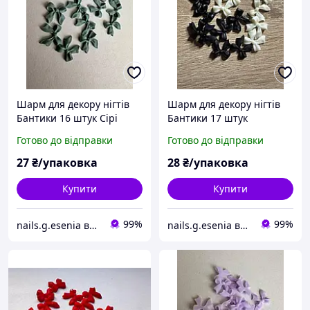
Шарм для декору нігтів
Шарм для декору нігтів
Бантики 16 штук Сірі
Бантики 17 штук
матові
чорні+білі
Готово до відправки
Готово до відправки
27
₴/упаковка
28
₴/упаковка
Купити
Купити
99%
99%
nails.g.esenia все для манікюру
nails.g.esenia все для манікюру