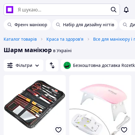
Френч манікюр
Набір для дизайну нігтів
Ди
Каталог товарів
Краса та здоров'я
Все для манікюру і
Шарм манікюр
в Україні
Фільтри
Безкоштовна доставка Rozetk