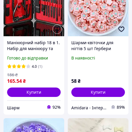
Манікюрний набір 18 в 1.
Шарми-квіточки для
Набір для манікюру та
нігтів 5 шт Гербери
педикюру (медична
рожеві - Стильні фігурки
Готово до відправки
В наявності
сталь) ШАРМ
для унікального манікюру
4.0
(1)
186
₴
165
.54
₴
58
₴
Купити
Купити
92%
89%
Шарм
Amidara - Інтернет-магазин ювелірної біжутерії