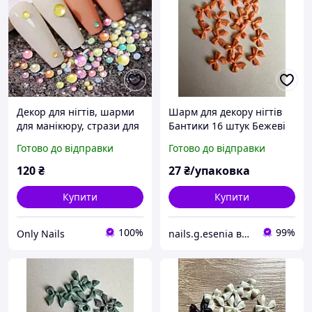
Декор для нігтів, шарми
Шарм для декору нігтів
для манікюру, стрази для
Бантики 16 штук Бежеві
нігтів
матові
Готово до відправки
Готово до відправки
120
₴
27
₴/упаковка
Купити
Купити
100%
99%
Only Nails
nails.g.esenia все для манікюру