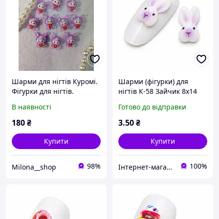
Шарми для нігтів Куромі.
Шарми (фігурки) для
Фігурки для нігтів.
нігтів К-58 Зайчик 8х14
мм (1 шт), біло-фіолетові
В наявності
Готово до відправки
180
₴
3
.50
₴
Купити
Купити
98%
100%
Milona__shop
Інтернет-магазин ZakharenkoStudio