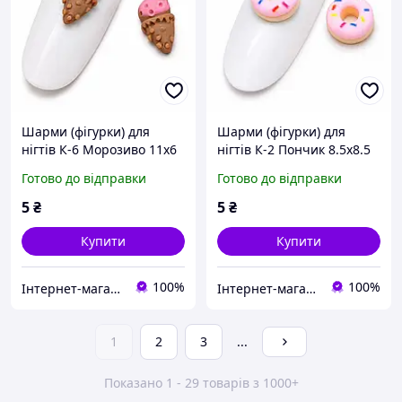
Шарми (фігурки) для
Шарми (фігурки) для
нігтів К-6 Морозиво 11х6
нігтів К-2 Пончик 8.5х8.5
мм (1 шт)
мм (1 шт)
Готово до відправки
Готово до відправки
5
₴
5
₴
Купити
Купити
100%
100%
Інтернет-магазин ZakharenkoStudio
Інтернет-магазин ZakharenkoStudio
1
2
3
...
Показано 1 - 29 товарів з 1000+