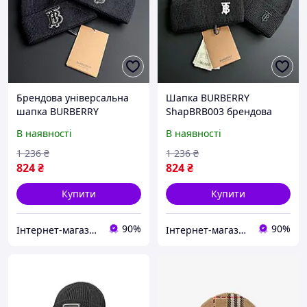
Брендова універсальна
Шапка BURBERRY
шапка BURBERRY
ShapBRB003 брендова
ShapBRB006 осінньо-
універсального розміру
В наявності
В наявності
зимова стильна новинка
для осінньо-зимового
для холодної погоди
сезону нового року
1 236
₴
1 236
₴
824
₴
824
₴
Купити
Купити
90%
90%
Інтернет-магазин ALL CLOTHES
Інтернет-магазин ALL CLOTHES