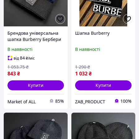
Брендова універсальна
Шапка Burberry
шапка Burberry Бербери
для осені-зими стильна
В наявності
В наявності
новинка
84
від
₴
/міс
1 053
.75
₴
1 290
₴
843
₴
1 032
₴
Купити
Купити
85%
100%
Market of ALL
ZAB_PRODUCT