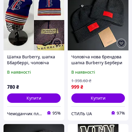
Шапка Burberry, шапка
Чоловіча нова брендова
Ббарберрі, чоловіча
шапка Burberry Бербери
шапка, шапка лопата,
стильна універсальна
В наявності
В наявності
стильна шапка
осіня для холоду
1 398
.60
₴
780
₴
999
₴
Купити
Купити
95%
97%
Чемоданчик плюс
СТИЛЬ UA