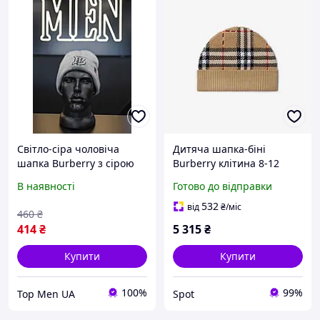
Світло-сіра чоловіча
Дитяча шапка-біні
шапка Burberry з сірою
Burberry клітина 8-12
вишивкою "ВТ",
років пісочно-бежевий
В наявності
Готово до відправки
демисезонна шапка
трикотажне оздоблення з
Барберрі, головний убір
вовни
532
від
₴
/міс
460
₴
для хлопця на зиму
414
₴
5 315
₴
Купити
Купити
100%
99%
Top Men UA
Spot