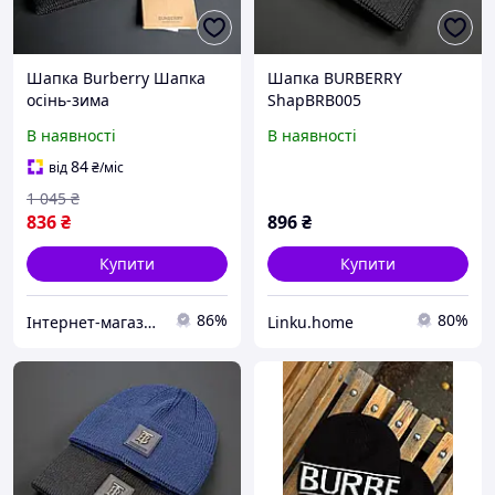
Шапка Burberry Шапка
Шапка BURBERRY
осінь-зима
ShapBRB005
універсального розміру
В наявності
В наявності
брендова нова колекція
ShapBRB004
84
від
₴
/міс
1 045
₴
836
₴
896
₴
Купити
Купити
86%
80%
Інтернет-магазин Cool Top
Linku.home