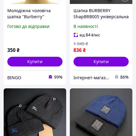
Молодіжна чоловіча
Шапка BURBERRY
шапка "Burberry"
ShapBRB005 універсальна
для осені та зими
Готово до відправки
В наявності
брендова нова стильна
модель
84
від
₴
/міс
1 045
₴
350
₴
836
₴
Купити
Купити
99%
86%
BINGO
Інтернет-магазин Cool Top