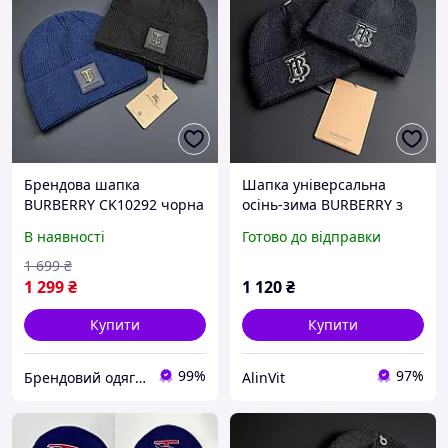
Брендова шапка
Шапка універсальна
BURBERRY CK10292 чорна
осінь-зима BURBERRY з
унікальним дизайном
В наявності
Готово до відправки
ShapBRB006 новий сезон
1 699
₴
1 299
₴
1 120
₴
Купити
Купити
99%
97%
Брендовий одяг від інтернет-магазина «Trendy Shop»
AlinVit