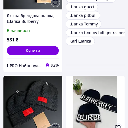
Шапка gucci
Шапка pitbull
Якісна брендова шапка,
Шапка Burberry
Шапка Tommy
ShapBRB004
В наявності
Шапка tommy hilfiger осінь-
531
₴
Karl шапка
Купити
92%
I-PRO Найпопулярніші товари