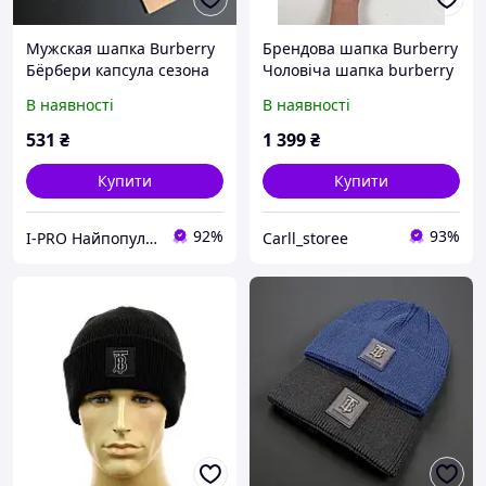
Мужская шапка Burberry
Брендова шапка Burberry
Бёрбери капсула сезона
Чоловіча шапка burberry
флис графит стильный
Чорна шапка Burberry
В наявності
В наявності
силуэт
Шапка барбері Чоловіча
чорна шапка барбері
531
₴
1 399
₴
Шапка барбери
Купити
Купити
92%
93%
I-PRO Найпопулярніші товари
Carll_storee