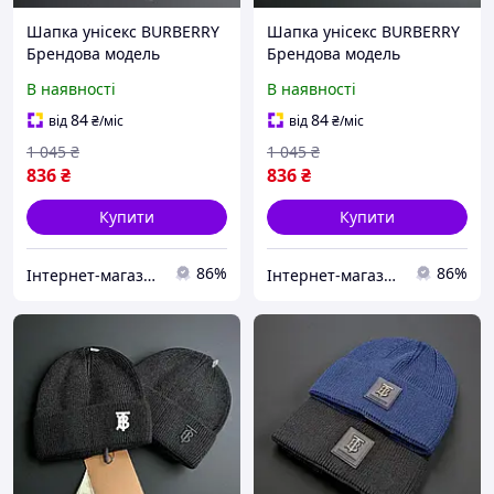
Шапка унісекс BURBERRY
Шапка унісекс BURBERRY
Брендова модель
Брендова модель
ShapBRB006 для осені та
ShapBRB003 для осені-
В наявності
В наявності
зими розмір
зими універсального
універсальний
розміру БІЛЕ лого
84
84
від
₴
/міс
від
₴
/міс
1 045
₴
1 045
₴
836
₴
836
₴
Купити
Купити
86%
86%
Інтернет-магазин Cool Top
Інтернет-магазин Cool Top