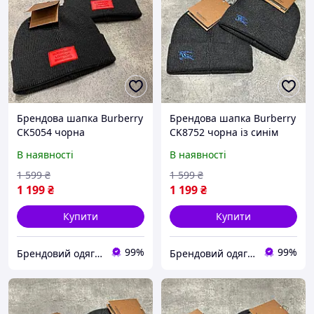
Брендова шапка Burberry
Брендова шапка Burberry
CK5054 чорна
CK8752 чорна із синім
В наявності
В наявності
1 599
₴
1 599
₴
1 199
₴
1 199
₴
Купити
Купити
99%
99%
Брендовий одяг від інтернет-магазина «Trendy Shop»
Брендовий одяг від інтернет-магазина «Trendy Shop»