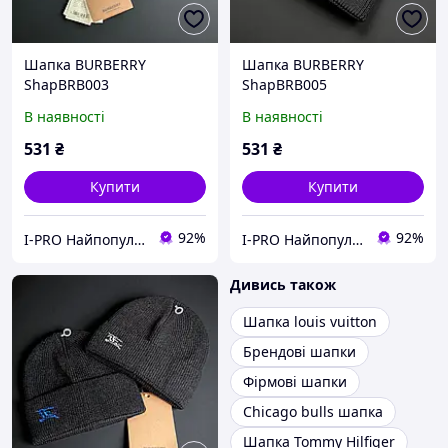
Шапка BURBERRY
Шапка BURBERRY
ShapBRB003
ShapBRB005
В наявності
В наявності
531
₴
531
₴
Купити
Купити
92%
92%
I-PRO Найпопулярніші товари
I-PRO Найпопулярніші товари
Дивись також
Шапка louis vuitton
Брендові шапки
Фірмові шапки
Chicago bulls шапка
Шапка Tommy Hilfiger