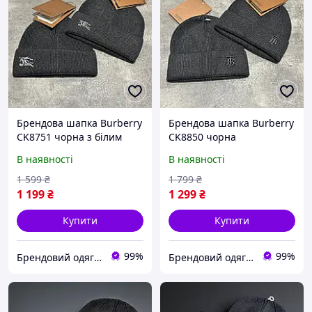
Брендова шапка Burberry
Брендова шапка Burberry
CK8751 чорна з білим
CK8850 чорна
В наявності
В наявності
1 599
₴
1 799
₴
1 199
₴
1 299
₴
Купити
Купити
99%
99%
Брендовий одяг від інтернет-магазина «Trendy Shop»
Брендовий одяг від інтернет-магазина «Trendy Shop»