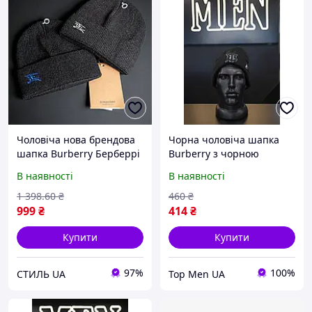
Чоловіча нова брендова
Чорна чоловіча шапка
шапка Burberry Берберрі
Burberry з чорною
стильна зимова шорстка
вишивкою "ВТ",
В наявності
В наявності
універсальна СІРЕ лого
демисезонна шапка
Барберрі, головний убір
1 398
.60
₴
460
₴
для хлопця на зиму
999
₴
414
₴
Купити
Купити
97%
100%
СТИЛЬ UA
Top Men UA