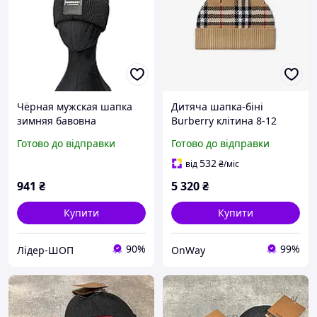
Чёрная мужская шапка
Дитяча шапка-біні
зимняя бавовна
Burberry клітина 8-12
барберри burberry
років пісочно-бежевий
Готово до відправки
Готово до відправки
трикотажне оздоблення з
вовни
532
від
₴
/міс
941
₴
5 320
₴
Купити
Купити
90%
99%
Лідер-ШОП
OnWay