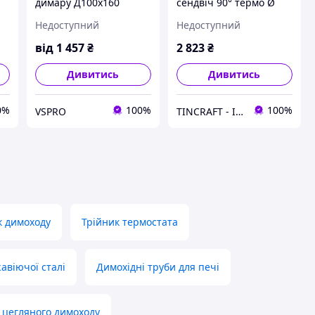
димару Д100х160
сендвіч 90° термо Ø
Нерж/ Нерж
200х260 мм Товщина
Недоступний
Недоступний
0.1мм (Нерж х Нерж)
я
нержавіюча сталь для
від
1 457
₴
2 823
₴
лазні
Дивитись
Дивитись
0%
100%
100%
VSPRO
TINCRAFT - Інтернет магазин виробів зі сталі
к димоходу
Трійник термостата
авіючої сталі
Димохідні труби для печі
 цегляного димоходу