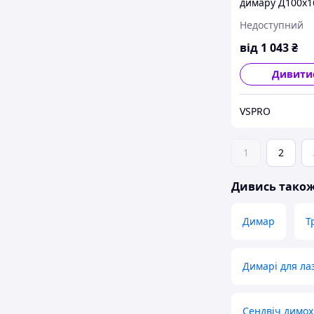
димару Д100х1
Нерж/Цинк
Недоступний
від
1 043
₴
Дивити
VSPRO
1
2
Дивись тако
Димар
Т
Димарі для ла
Сендвіч димохі