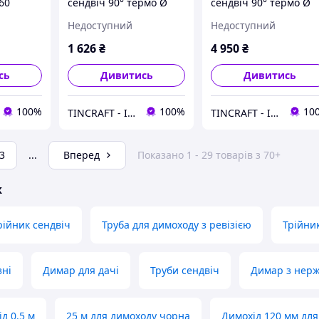
60
сендвіч 90° термо Ø
сендвіч 90° термо Ø
110х180 мм Товщина
400х460 мм Товщина
Недоступний
Недоступний
0.8 мм (Нерж х Нерж) з
0.8 мм (Нерж х Нерж)
нержавіючої сталі для
нержавіюча сталь дл
1 626
₴
4 950
₴
лазні
лазні
сь
Дивитись
Дивитись
100%
100%
10
TINCRAFT - Інтернет магазин виробів зі сталі
TINCRAFT - Інтернет магазин виробів зі сталі
3
...
Вперед
Показано 1 - 29 товарів з 70+
ж
рійник сендвіч
Труба для димоходу з ревізією
Трійни
зні
Димар для дачі
Труби сендвіч
Димар з нерж
д 0.5 м
25 м для димоходу чорна
Димохід 120 мм для