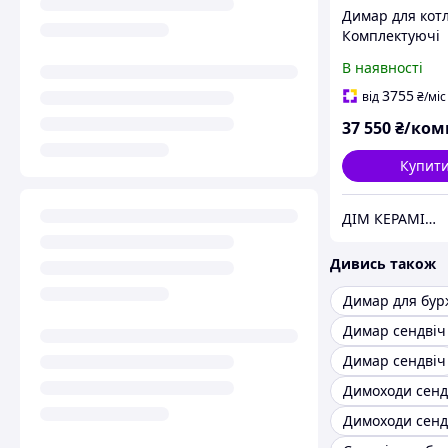
Димар для котл
Комплектуючі
керамічного д
В наявності
d-170 (9м)
3755
від
₴
/міс
37 550
₴/ком
Купит
ДІМ КЕРАМІКИ Shostak
Дивись також
Димар для бур
Димар сендвіч
Димар сендвіч