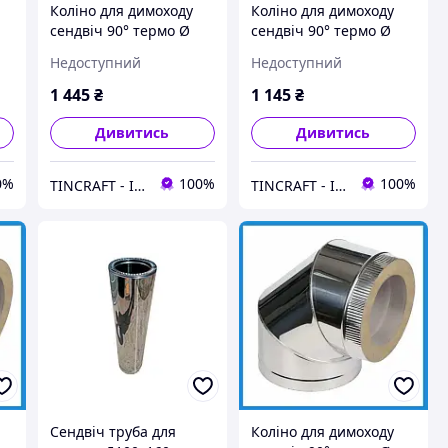
Коліно для димоходу
Коліно для димоходу
сендвіч 90° термо Ø
сендвіч 90° термо Ø
120х180 мм Товщина
100х160 мм Товщина
Недоступний
Недоступний
0.5 мм (Нерж х Нерж) з
0.5 мм (Нерж х Оц)
нержавіючої сталі для
нержавіюча сталь для
1 445
₴
1 145
₴
лазні
лазні
Дивитись
Дивитись
0%
100%
100%
TINCRAFT - Інтернет магазин виробів зі сталі
TINCRAFT - Інтернет магазин виробів зі сталі
Сендвіч труба для
Коліно для димоходу