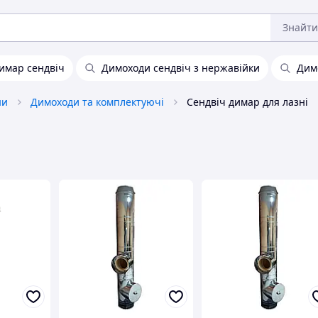
Знайти
имар сендвіч
Димоходи сендвіч з нержавійки
Димо
ни
Димоходи та комплектуючі
Сендвіч димар для лазні