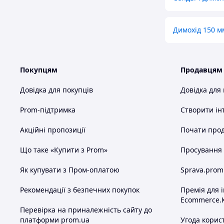
Димохід 150 м
Покупцям
Продавцям
Довідка для покупців
Довідка для
Prom-підтримка
Створити ін
Акційні пропозиції
Почати прод
Що таке «Купити з Prom»
Просування в
Як купувати з Пром-оплатою
Sprava.prom
Рекомендації з безпечних покупок
Премія для 
Ecommerce.
Перевірка на приналежність сайту до
платформи prom.ua
Угода корис