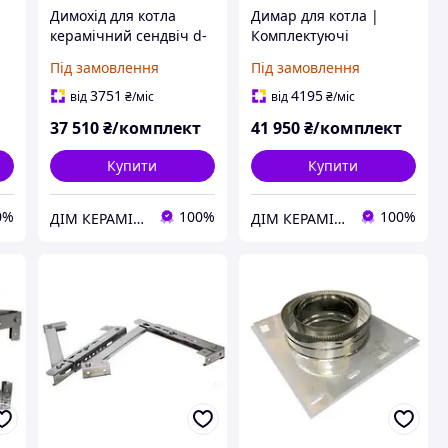
Димохід для котла
Димар для котла |
керамічний сендвіч d-
Комплектуючі
170 (8 м)
керамічного сендвіч
Під замовлення
Під замовлення
димоходу d-170 (9м)
3751
4195
від
₴
/міс
від
₴
/міс
37 510
₴/комплект
41 950
₴/комплект
Купити
Купити
0%
100%
100%
ДІМ КЕРАМІКИ Shostak
ДІМ КЕРАМІКИ Shostak