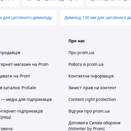
м для цегляного димоходу
Димохід 130 мм для цегляного д
Про нас
 продавців
Про prom.ua
тернет-магазин
на Prom
Робота в prom.ua
авати на Prom
Контактна інформація
 каталозі ProSale
Захист прав на контент
 — медіа для підприємців
Content right protection
інтернет-підприємців
Відгуки про prom.ua
Кращі
Допомога Силам оборони
тувача
(Volonter by Prom)