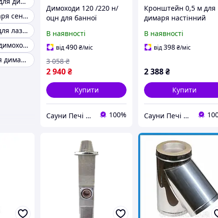
Сендвіч труба для димоходу 180/250
Димоходи 120 /220 н/
Кронштейн 0,5 м для
Труби для димаря сендвіч
оцн для банної
димаря настінний
дров'яної печі 1 мм
нерж. 2 мм AISI 430
Труба сендвіч для лазні
В наявності
В наявності
AISI 321.
Сендвіч труба димоходу
490
398
від
₴
/міс
від
₴
/міс
Кронштейн для димаря сендвіч
3 058
₴
2 940
₴
2 388
₴
Купити
Купити
100%
10
Сауни Печі Димарі
Сауни Печі Димарі