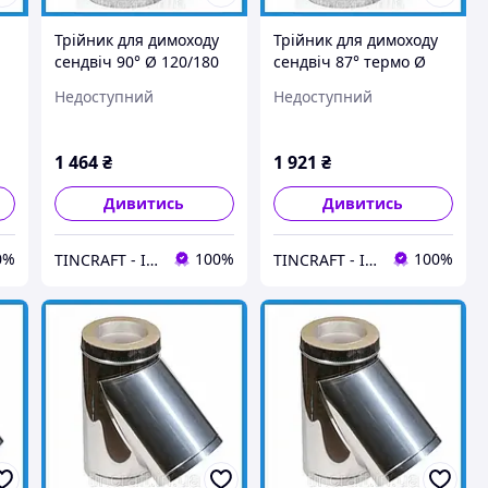
Трійник для димоходу
Трійник для димоходу
сендвіч 90° Ø 120/180
сендвіч 87° термо Ø
Товщина 0.5 мм (Нерж
140/200 Товщина 0.8мм
Недоступний
Недоступний
х Нерж) з нержавіючої
(Нерж х Оц) з
я
сталі для лазні
нержавіючої сталі для
лазні
1 464
₴
1 921
₴
Дивитись
Дивитись
0%
100%
100%
TINCRAFT - Інтернет магазин виробів зі сталі
TINCRAFT - Інтернет магазин виробів зі сталі