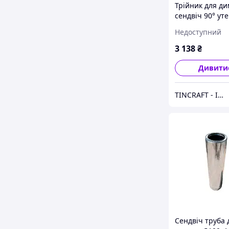
Трійник для ди
сендвіч 90° ут
Ø 200/260 Товщ
Недоступний
мм (Нерж х Не
нержавіюча ст
3 138
₴
лазні
Дивити
TINCRAFT - Інтернет магазин виробів зі сталі
Сендвіч труба 