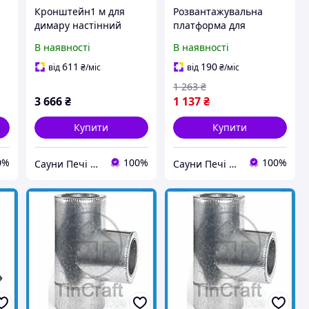
Кронштейн1 м для
Розвантажувальна
димару настінний
платформа для
нерж. 2 мм AISI 430.
димоходу 120/180 н/н
В наявності
В наявності
611
190
від
₴
/міс
від
₴
/міс
1 263
₴
3 666
₴
1 137
₴
Купити
Купити
0%
100%
100%
Сауни Печі Димарі
Сауни Печі Димарі