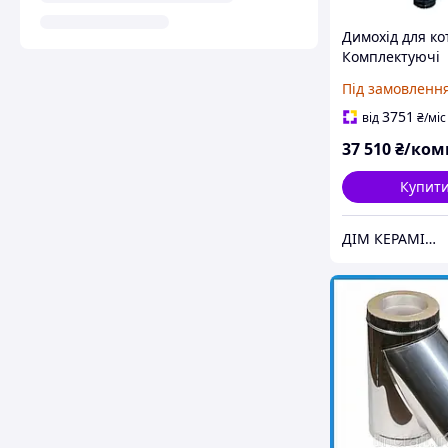
Димохід для ко
Комплектуючі
керамічного се
Під замовленн
димохода d-170
3751
від
₴
/міс
37 510
₴/ком
Купит
ДІМ КЕРАМІКИ Shostak