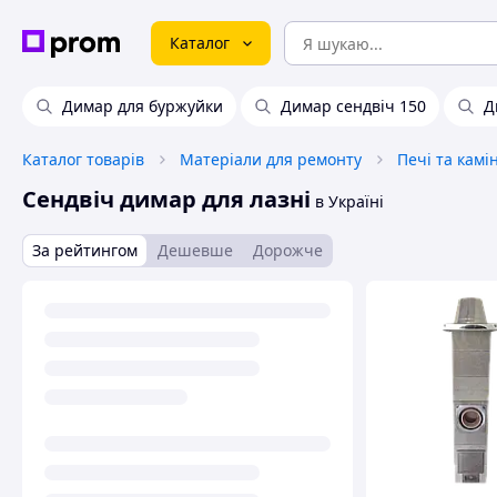
Каталог
Димар для буржуйки
Димар сендвіч 150
Д
Каталог товарів
Матеріали для ремонту
Печі та камі
Сендвіч димар для лазні
в Україні
За рейтингом
Дешевше
Дорожче