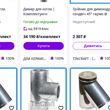
тла.
Димар для котла |
Трійник для димоходу
Комплектуючі
сендвіч 45° термо Ø
ндвіч
керамічного димоходу
140/200 Товщина 0.8
я
Готово до відправки
Недоступний
 (8м)
d-170 (8м)
мм (Нерж х Оц) з
нержавіючої сталі дл
3419
від
₴
/міс
лазні
плект
34 190
₴/комплект
2 307
₴
и
Купити
Дивитись
100%
100%
10
ДІМ КЕРАМІКИ Shostak
TINCRAFT - Інтернет магазин виробів зі сталі