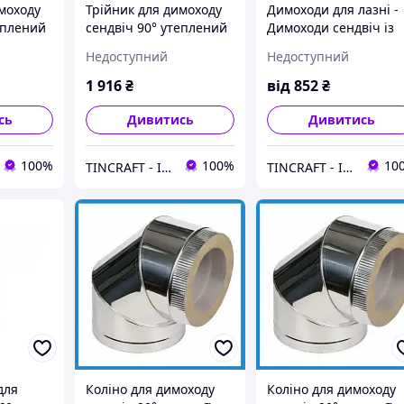
моходу
Трійник для димоходу
Димоходи для лазні -
еплений
сендвіч 90° утеплений
Димоходи сендвіч із
ина 0.1
Ø 130/200 Товщина
неіржавкої сталі для
Недоступний
Недоступний
рж)
0.8мм (Нерж х Нерж)
парилки
аль для
нержавіюча сталь для
пожежобезпечні
1 916
₴
від
852
₴
лазні
системи AISI 304
сь
Дивитись
Дивитись
100%
100%
10
TINCRAFT - Інтернет магазин виробів зі сталі
TINCRAFT - Інтернет магазин виробів зі сталі
для
Коліно для димоходу
Коліно для димоходу