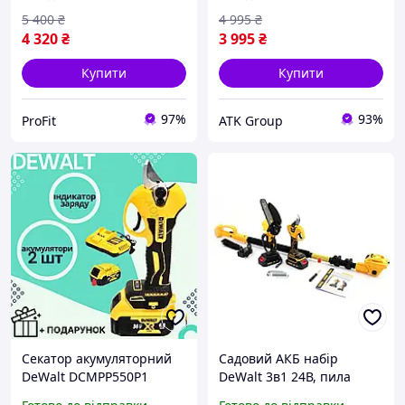
Секатор з двома
5 400
₴
4 995
₴
акумуляторами
4 320
₴
3 995
₴
Купити
Купити
97%
93%
ProFit
ATK Group
Секатор акумуляторний
Садовий АКБ набір
DeWalt DCMPP550P1
DeWalt 3в1 24В, пила
Сікатор з двома
DCM155HN зі змазкою