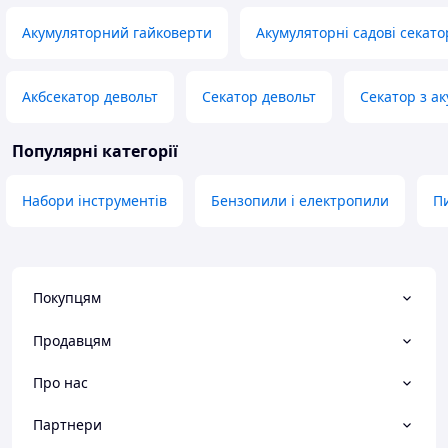
Акумуляторний гайковерти
Акумуляторні садові секат
Акбсекатор девольт
Секатор девольт
Секатор з а
Популярні категорії
Набори інструментів
Бензопили і електропили
Пи
Покупцям
Продавцям
Про нас
Партнери