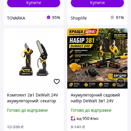
Купити
Купити
95%
91%
TOVARKA
Shoplife
Комплект 2в1 DeWalt 24V
Акумуляторний садовий
акумуляторний: секатор
набір DeWalt 3в1 24V
DCMPP540P1 і пила
мініпила DCM155HN +
Готово до відправки
Готово до відправки
DCM150N для роботи в
секатор DCMPP540P1 +
саду
подовжувач 2,6 м
950
від
₴
/міс
12 330
₴
8 141
₴