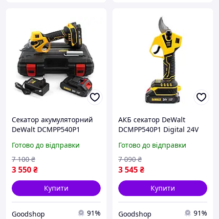
Секатор акумуляторний
АКБ секатор DeWalt
DeWalt DCMPP540P1
DCMPP540P1 Digital 24V
Digital 24В 5А·год, з
5Ah, електричний
Готово до відправки
Готово до відправки
цифровим дисплеєм для
секатор з дисплеєм для
саду та догляду за
обрізки гілок і винограду
7 100
₴
7 090
₴
рослинами
3 550
₴
3 545
₴
Купити
Купити
91%
91%
Goodshop
Goodshop