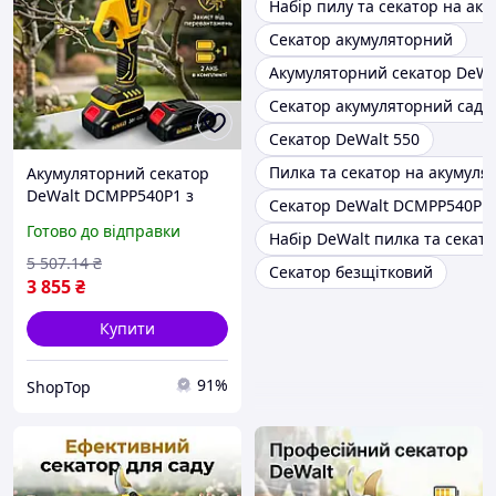
Набір пилу та секатор на аку
Секатор акумуляторний
Акумуляторний секатор DeWal
Секатор акумуляторний садо
Секатор DeWalt 550
Пилка та секатор на акумуля
Акумуляторний секатор
DeWalt DCMPP540P1 з
Секатор DeWalt DCMPP540P1 D
двома АКБ 24 В та
Готово до відправки
Набір DeWalt пилка та секат
зарядним пристроєм для
саду, вага 1.3 кг, для гілок,
5 507
.14
₴
Секатор безщітковий
для кущів
3 855
₴
Купити
91%
ShopTop