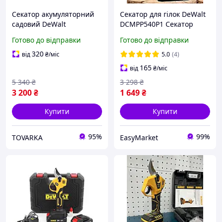
Секатор акумуляторний
Секатор для гілок DeWalt
садовий DeWalt
DCMPP540P1 Секатор
DCMPP540P1 Digital (24V,
акумуляторний
Готово до відправки
Готово до відправки
5AH)
Професійний секатор
Акумуляторні садові
320
від
₴
/міс
5.0
(4)
секатори Секатор
165
від
₴
/міс
електричний
5 340
₴
3 298
₴
3 200
₴
1 649
₴
Купити
Купити
95%
99%
TOVARKA
EasyMarket