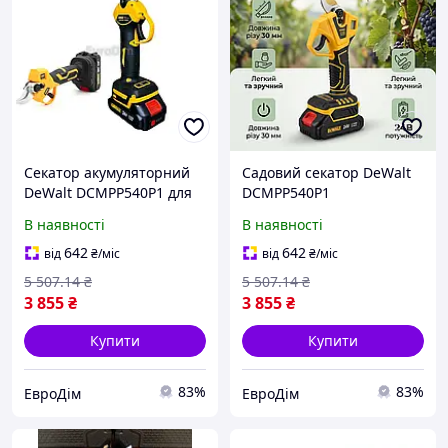
Секатор акумуляторний
Садовий секатор DeWalt
DeWalt DCMPP540P1 для
DCMPP540P1
швидкого обрізання саду,
акумуляторний з лезом 30
В наявності
В наявності
Електроножиці садові
мм і захистом від
Девольт
перевантажень, ємність
642
642
від
₴
/міс
від
₴
/міс
АКБ 5 Аг, для гілок
5 507
.14
₴
5 507
.14
₴
3 855
₴
3 855
₴
Купити
Купити
83%
83%
ЕвроДім
ЕвроДім