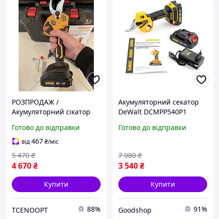
РОЗПРОДАЖ /
Акумуляторний секатор
Акумуляторний сікатор
DeWalt DCMPP540P1
DeWalt DCMPP540P1 /
Digital 24V 5Ah, цифровий
Готово до відправки
Готово до відправки
електричні садові ножиці
електросекатор для
девольт з 2 АКБ і ЗП /
обрізки дерев і кущів
467
від
₴
/міс
КІЛЬКІСТЬ ОБМЕЖЕНА
5 470
₴
7 080
₴
4 670
₴
3 540
₴
Купити
Купити
88%
91%
TCENOOPT
Goodshop