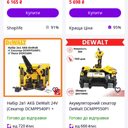
6 165
₴
5 698
₴
Купити
Купити
91%
95%
Shoplife
Краща Ціна
Набір 2в1 АКБ DeWalt 24V
Акумуляторний секатор
(Секатор DCMPP540P1 +
DeWalt DCMPP550P1
пила DCM160N) Набір 2в1
Потужний сікатор 36В
Готово до відправки
Готово до відправки
Девольт
Універсальний секатор
для обрізки дерев
720
666
від
₴
/міс
від
₴
/міс