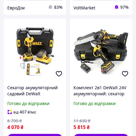
83%
97%
ЕвроДім
VoltMarket
Секатор акумуляторний
Комплект 2в1 DeWalt 24V
садовий DeWalt
акумуляторний: секатор
DCMPP550P1 (36V, 6AH)
DCMPP540P1 і пила
Готово до відправки
Готово до відправки
DCM190HN для роботи в
саду
407
від
₴
/міс
6 790
₴
11 630
₴
4 070
₴
5 815
₴