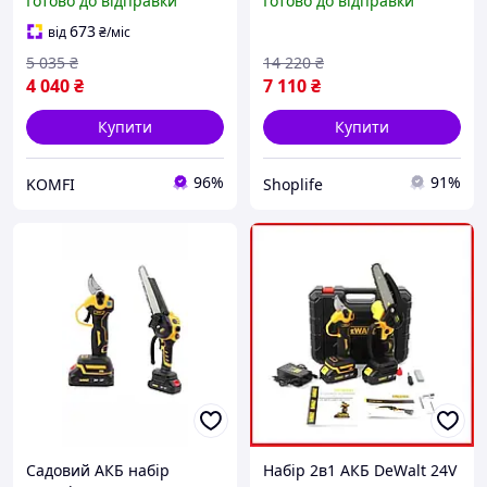
Готово до відправки
Готово до відправки
акумуляторами 36V 6AH
ланцюга та цифровий
Потужний акумуляторний
секатор DCMPP540P1
673
від
₴
/міс
секатор Деволт
5 035
₴
14 220
₴
4 040
₴
7 110
₴
Купити
Купити
96%
91%
KOMFI
Shoplife
Садовий АКБ набір
Набір 2в1 АКБ DeWalt 24V