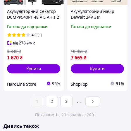
Акумуляторний Секатор
Акумуляторний набір
DCMPP540P1 48 V 5 AH з 2
DeWalt 24V 3в1
акумуляторами для
ланцюгова пила
Готово до відправки
Готово до відправки
обрізання гілок і дерев у
DCM155HN та
кейсі
електричний секатор
4.0
(1)
DCMPP540P1 Digital, кут
278
від
₴
/міс
нахилу 180°
3 340
₴
10 950
₴
1 670
₴
7 665
₴
Купити
Купити
96%
91%
HardLine Store
ShopTop
1
2
3
...
Показано 1 - 29 товарів з 200+
Дивись також