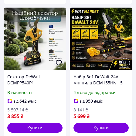
Секатор DeWalt
Набір 3в1 DeWalt 24V
DCMPP540P1
мініпила DCM155HN 15
акумуляторного типу 24 V
см + акумуляторний
В наявності
Готово до відправки
з двома батареями та
секатор DCMPP540P1 +
кейсом, для гілок, для
штанга 2,6 м
642
950
від
₴
/міс
від
₴
/міс
кущів, для саду і для дачі
5 507
.14
₴
8 141
₴
3 855
₴
5 699
₴
Купити
Купити