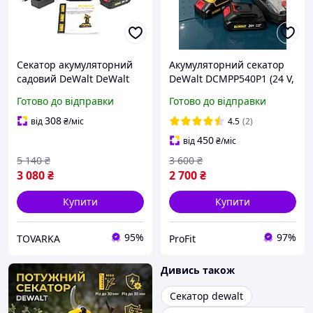
Секатор акумуляторний
Акумуляторний секатор
садовий DeWalt DeWalt
DeWalt DCMPP540P1 (24 V,
DCMPP540P1 (24V, 5AH)
5 AH), АКБ-секатор
Готово до відправки
Готово до відправки
Девольт
308
від
₴
/міс
4.5
(2)
450
від
₴
/міс
5 140
₴
3 600
₴
3 080
₴
2 700
₴
Купити
Купити
95%
97%
TOVARKA
ProFit
Дивись також
Секатор dewalt