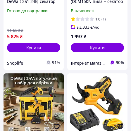
DeWalt 2в1 24В, секатор
(DCM150N пила + секатор
DCMPP540P1 і пила
DCMPP540P1)
Готово до відправки
В наявності
DCM190HN для догляду за
деревами та кущами
1.0
(1)
333
від
₴
/міс
11 650
₴
5 825
₴
1 997
₴
Купити
Купити
91%
90%
Shoplife
Інтернет магазин 4K