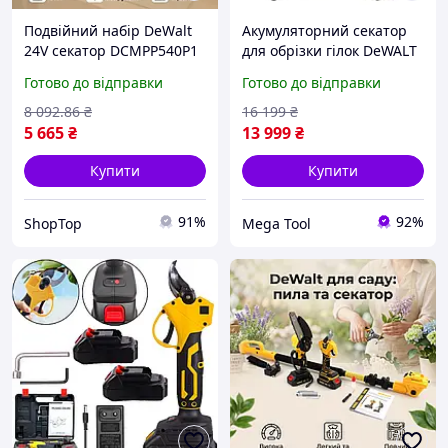
Подвійний набір DeWalt
Акумуляторний секатор
24V секатор DCMPP540P1
для обрізки гілок DeWALT
та компактна пила
DCMPP568P1 18 В 5 Агод
Готово до відправки
Готово до відправки
DCM160N шина 15 см для
Li-Ion садові ножиці на
ефективної обрізки,
акумуляторі
8 092
.86
₴
16 199
₴
безключове натягування
5 665
₴
13 999
₴
Купити
Купити
91%
92%
ShopTop
Mega Tool