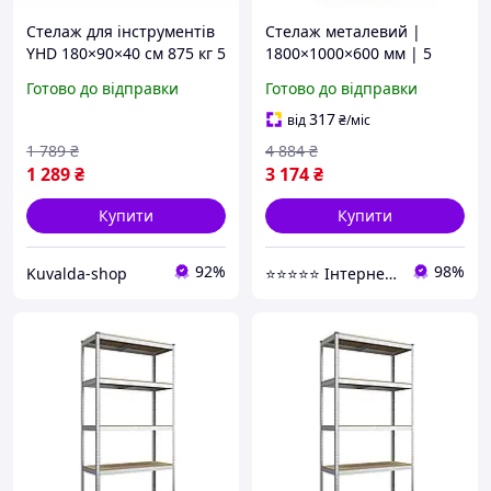
Стелаж для інструментів
Стелаж металевий |
YHD 180×90×40 см 875 кг 5
1800×1000×600 мм | 5
полиць збірний стелаж
полиць ДСП |
Готово до відправки
Готово до відправки
для гаража стелаж з
Оцинкований | Стандарт
металевим каркасом
ОД | 220 кг/полицю |
317
від
₴
/міс
збірний для складу,
1 789
₴
4 884
₴
гаража та
1 289
₴
3 174
₴
Купити
Купити
92%
98%
Kuvalda-shop
⭐️⭐️⭐️⭐️⭐️ Інтернет-магазин "BORO"