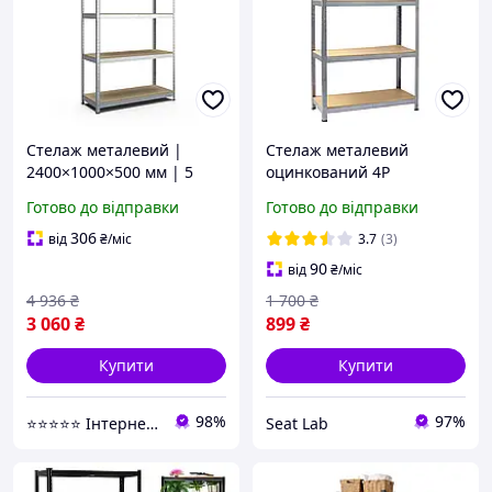
Стелаж металевий |
Стелаж металевий
2400×1000×500 мм | 5
оцинкований 4P
полиць ДСП |
150х70х30см 5 полиць
Готово до відправки
Готово до відправки
Оцинкований | Стандарт
МДФ самозбірний для
ОД | 220 кг/полицю |
гаража балкона вазонів
306
від
₴
/міс
3.7
(3)
збірний для складу,
квітів склада 150 кг на
90
від
₴
/міс
гаража та
полку
4 936
₴
1 700
₴
3 060
₴
899
₴
Купити
Купити
98%
97%
⭐️⭐️⭐️⭐️⭐️ Інтернет-магазин "BORO"
Seat Lab