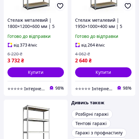
Стелаж металевий |
Стелаж металевий |
1800×1200×600 мм | 5
1950×1000×400 мм | 5
полиць ДСП |
полиць ДСП |
Готово до відправки
Готово до відправки
Оцинкований | Стандарт
Оцинкований | Стандарт
ОД | 220 кг/полицю |
ОД | 220 кг/полицю |
373
264
від
₴
/міс
від
₴
/міс
збірний для складу,
збірний для складу,
6 220
₴
4 062
₴
гаража та
гаража та
3 732
₴
2 640
₴
Купити
Купити
98%
98%
⭐️⭐️⭐️⭐️⭐️ Інтернет-магазин "BORO"
⭐️⭐️⭐️⭐️⭐️ Інтернет-магазин "BORO"
Дивись також
Розбірні гаражі
Тентові гаражі
Гаражі з профнастилу