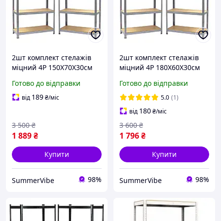
2шт комплект стелажів
2шт комплект стелажів
міцний 4Р 150X70X30см
міцний 4Р 180X60X30см
оцинкований збірний
оцинкований збірний
Готово до відправки
Готово до відправки
складський стелаж
складський стелаж
поличний для складу
поличний для складу
189
від
₴
/міс
5.0
(1)
комори гаража майстерні
комори гаража майстерні
180
від
₴
/міс
3 500
₴
3 600
₴
1 889
₴
1 796
₴
Купити
Купити
98%
98%
SummerVibe
SummerVibe