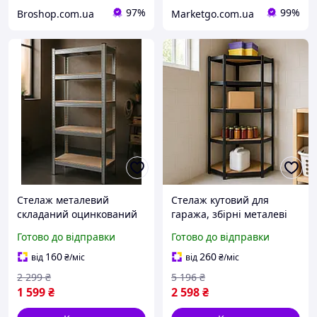
97%
99%
Broshop.com.ua
Marketgo.com.ua
Стелаж металевий
Стелаж кутовий для
складаний оцинкований
гаража, збірні металеві
стелаж для гаража
стелажі в підвал, стелажі
Готово до відправки
Готово до відправки
стелаж на 5 полиць
з полицями з метал,
стелаж збірний для
стелажі металеві
160
260
від
₴
/міс
від
₴
/міс
складу майстерні підвала
оцинковані
2 299
₴
5 196
₴
1 599
₴
2 598
₴