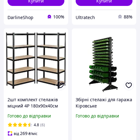
Купити
Купити
100%
88%
DarlineShop
Ultratech
2шт комплект стелажів
Збірні стелажі для гаража
міцний 4Р 180х90х40см
Кіровське
металевий збірний
Готово до відправки
Готово до відправки
складський стелаж
поличний для складу
4.8
(6)
комори гаража майстерні
269
від
₴
/міс