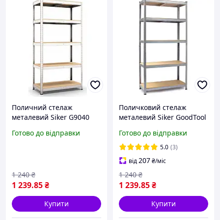
Поличний стелаж
Поличковий стелаж
металевий Siker G9040
металевий Siker GoodTool
180х90х40 см збірної для
180х90х40 см пристінний
Готово до відправки
Готово до відправки
гаража (пристінний з
з полицями для гаража
полками) B_5656
M_5656
5.0
(3)
207
від
₴
/міс
1 240
₴
1 240
₴
1 239
.85
₴
1 239
.85
₴
Купити
Купити