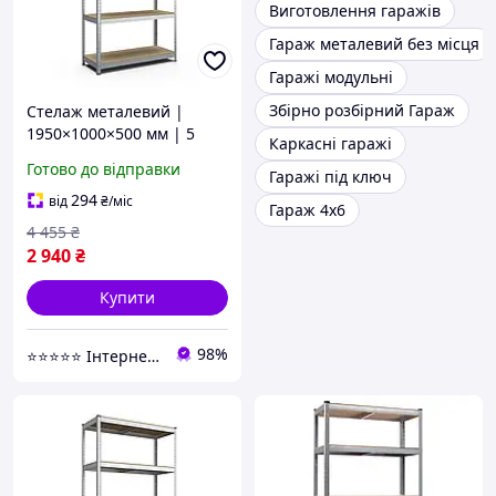
Виготовлення гаражів
Гараж металевий без місця
Гаражі модульні
Збірно розбірний Гараж
Стелаж металевий |
1950×1000×500 мм | 5
Каркасні гаражі
полиць ДСП |
Готово до відправки
Гаражі під ключ
Оцинкований | Стандарт
ОД | 220 кг/полицю |
294
від
₴
/міс
Гараж 4х6
збірний для складу,
4 455
₴
гаража та
2 940
₴
Купити
98%
⭐️⭐️⭐️⭐️⭐️ Інтернет-магазин "BORO"