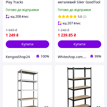
Play Tracks
металевий Siker GoodTool
двоповерховий з
180х90х40 см пристінний
Готово до відправки
Готово до відправки
автомобільною трасою
з полицями для гаража
для маленьких водіїв
W_5656
208
від
₴
/міс
5.0
(2)
207
від
₴
/міс
1 849
₴
1 240
₴
1 249
₴
1 239
.85
₴
Купити
Купити
100%
99%
KengooShop24
Whiteshop.com.ua