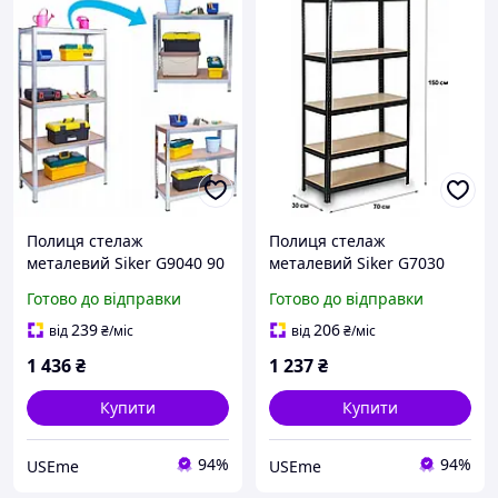
Полиця стелаж
Полиця стелаж
металевий Siker G9040 90
металевий Siker G7030
х 40 х 180 см на 875 кг
150 х 70 х 30 см на 750 кг
Готово до відправки
Готово до відправки
стелаж збірний для
стелаж збірний для
гаража (bo-40810114) USE
гаража (bo-40810131) USE
239
206
від
₴
/міс
від
₴
/міс
1 436
₴
1 237
₴
Купити
Купити
94%
94%
USEme
USEme