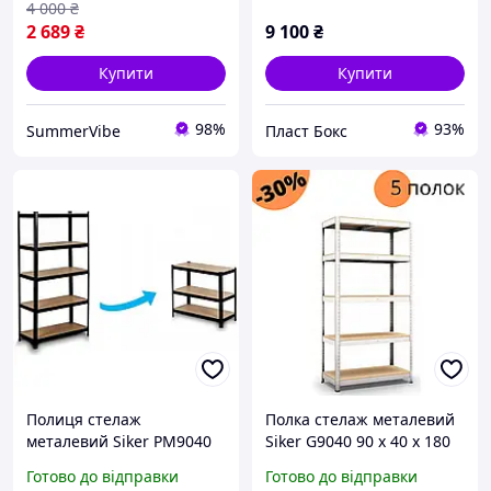
4 000
₴
2 689
₴
9 100
₴
Купити
Купити
98%
93%
SummerVibe
Пласт Бокс
Полиця стелаж
Полка стелаж металевий
металевий Siker PM9040
Siker G9040 90 х 40 х 180
180*90*40 см
см навантаження 875 кг
Готово до відправки
Готово до відправки
навантаження 875 кг
стелаж збірної для