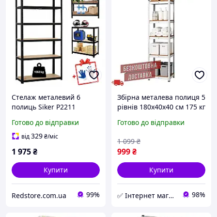
Стелаж металевий 6
Збірна металева полиця 5
полиць Siker P2211
рівнів 180x40x40 см 175 кг
220х110х50 збірний для
GWI9412 стійка для
Готово до відправки
Готово до відправки
гаражу комори підвалу
інструментів у гараж
R_2569
329
від
₴
/міс
1 099
₴
1 975
₴
999
₴
Купити
Купити
99%
98%
Redstore.com.ua
✅ Інтернет магазин ➤ BOX TOOLS