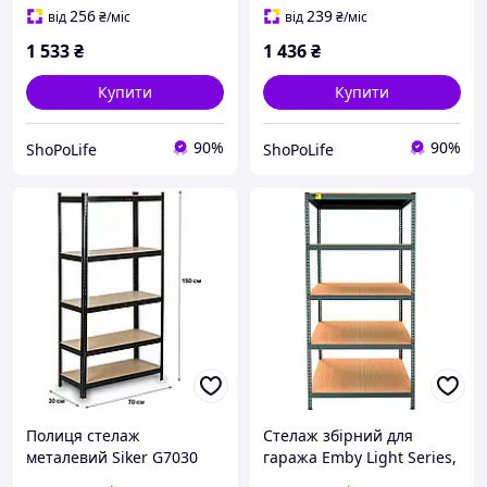
збірної для гаража
гаража і комори
256
239
від
₴
/міс
від
₴
/міс
чорний (bo-40810119)
1 533
₴
1 436
₴
Купити
Купити
90%
90%
ShoPoLife
ShoPoLife
Полиця стелаж
Стелаж збірний для
металевий Siker G7030
гаража Emby Light Series,
150х70х30 см
5 полиць ДСП, витримує