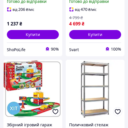
Готово до відправки
Готово до відправки
навантаження 750 кг
до 100кг, чорний /Svart/ -
збірної для гаража
stunning-products-for-life-
206
470
від
₴
/міс
від
₴
/міс
чорний (bo-40810131)
4 799
₴
1 237
₴
4 699
₴
Купити
Купити
90%
100%
ShoPoLife
Svart
Збірний ігровий гараж
Поличковий стелаж