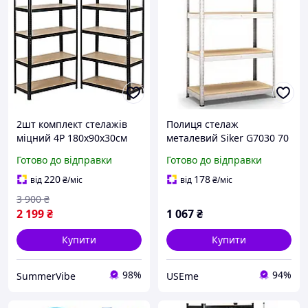
2шт комплект стелажів
Полиця стелаж
міцний 4Р 180х90х30см
металевий Siker G7030 70
металевий збірний
х 30 х 150 см
Готово до відправки
Готово до відправки
складський стелаж
навантаження 600 кг
поличний для складу
збірної для гаража (bo-
220
178
від
₴
/міс
від
₴
/міс
комори гаража майстерні
40810117) USE
3 900
₴
Ч
2 199
₴
1 067
₴
Купити
Купити
98%
94%
SummerVibe
USEme