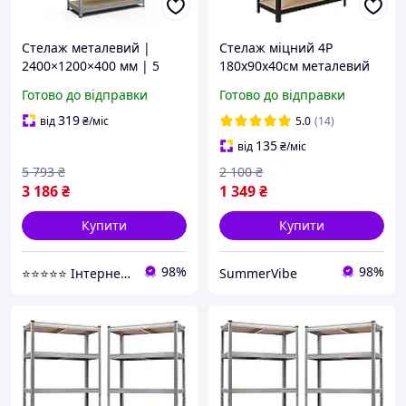
Стелаж металевий |
Стелаж міцний 4Р
2400×1200×400 мм | 5
180х90х40см металевий
полиць ДСП |
збірний складський
Готово до відправки
Готово до відправки
Оцинкований | Стандарт
стелаж поличний для
ОД | 220 кг/полицю |
складу комори гаража
319
від
₴
/міс
5.0
(14)
збірний для складу,
майстерні будинку офісу
135
від
₴
/міс
гаража та
5 793
₴
2 100
₴
3 186
₴
1 349
₴
Купити
Купити
98%
98%
⭐️⭐️⭐️⭐️⭐️ Інтернет-магазин "BORO"
SummerVibe