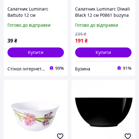
Салатник Luminarc
Салатник Luminarc Diwali
Battuto 12 см
Black 12 см P0861 buzyna
Готово до відправки
Готово до відправки
239
₴
39
₴
191
₴
Купити
Купити
99%
91%
Стінол інтернет магазин
Бузина