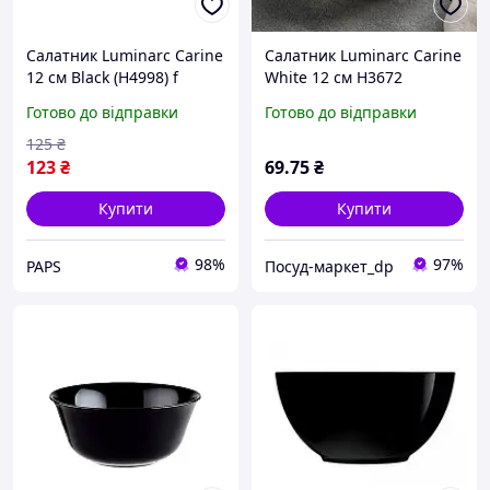
Салатник Luminarc Carine
Салатник Luminarc Carine
12 см Black (H4998) f
White 12 см H3672
Готово до відправки
Готово до відправки
125
₴
123
₴
69
.75
₴
Купити
Купити
98%
97%
PAPS
Посуд-маркет_dp