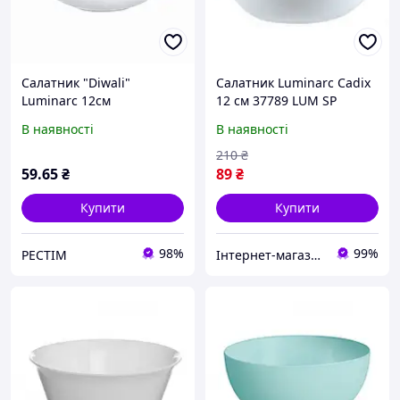
Салатник "Diwali"
Салатник Luminarc Cadix
Luminarc 12см
12 см 37789 LUM SP
В наявності
В наявності
210
₴
59
.65
₴
89
₴
Купити
Купити
98%
99%
РЕСТІМ
Інтернет-магазин TopPosud