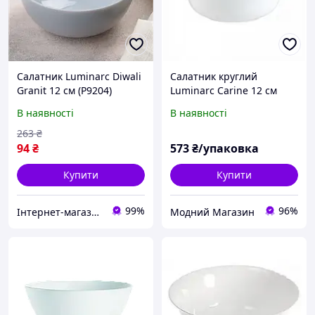
Салатник Luminarc Diwali
Салатник круглий
Granit 12 см (P9204)
Luminarc Carine 12 см
White (H3672) ціна за 6шт.
В наявності
В наявності
263
₴
94
₴
573
₴/упаковка
Купити
Купити
99%
96%
Інтернет-магазин TopPosud
Модний Магазин