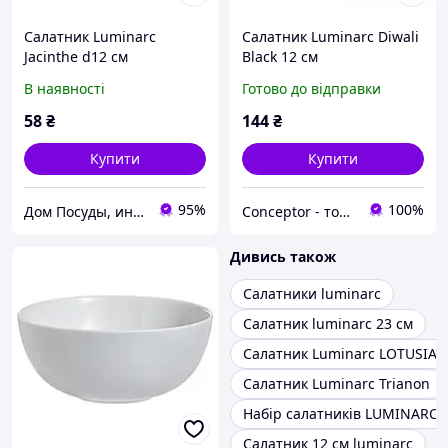
Салатник Luminarc
Салатник Luminarc Diwali
Jacinthe d12 см
Black 12 см
склокераміка (0704)
В наявності
Готово до відправки
58
₴
144
₴
Купити
Купити
95%
100%
Дом Посуды, интернет-магазин посуды и товаров для кухни
Conceptor - товари для дому
Дивись також
Салатники luminarc
Салатник luminarc 23 см
Салатник Luminarc LOTUSIA
Салатник Luminarc Trianon
Набір салатників LUMINARC 
Салатник 12 см luminarc