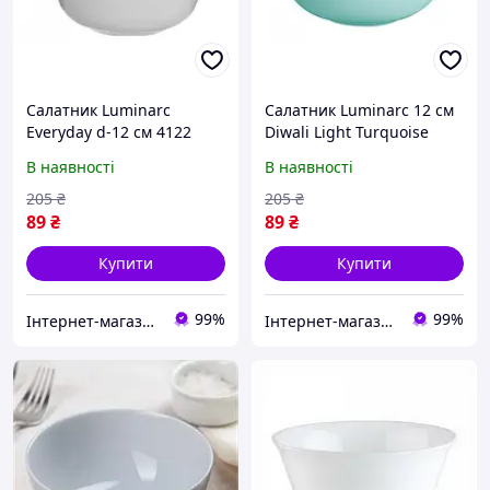
Салатник Luminarc
Салатник Luminarc 12 см
Everyday d-12 см 4122
Diwali Light Turquoise
LUM SP
(P9201)
В наявності
В наявності
205
₴
205
₴
89
₴
89
₴
Купити
Купити
99%
99%
Інтернет-магазин TopPosud
Інтернет-магазин TopPosud