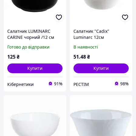
Салатник LUMINARC
Салатник "Cadix"
CARINE чорний /12 см
Luminarc 12см
H4998
Готово до відправки
В наявності
125
₴
51
.48
₴
Купити
Купити
91%
98%
Кібернетики
РЕСТІМ