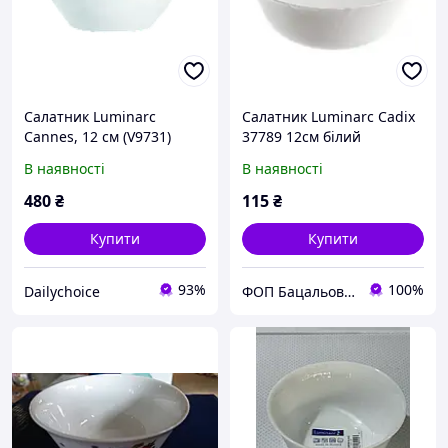
Салатник Luminarc
Салатник Luminarc Cadix
Cannes, 12 см (V9731)
37789 12см білий
(7163569)
В наявності
В наявності
480
₴
115
₴
Купити
Купити
93%
100%
Dailychoice
ФОП Бацальова Тетяна Юріївна