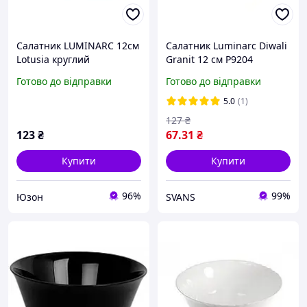
Салатник LUMINARC 12см
Салатник Luminarc Diwali
Lotusia круглий
Granit 12 см P9204
Готово до відправки
Готово до відправки
5.0
(1)
127
₴
123
₴
67
.31
₴
Купити
Купити
96%
99%
Юзон
SVANS