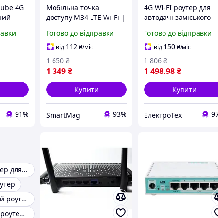
Cube 4G
Мобільна точка
4G WI-FI роутер для
ний
доступу М34 LTE Wi-Fi |
автодачі заміського
у
SIM-роутер для дому та
будинку гаража TIANJ
равки
Готово до відправки
Готово до відправки
50 Мбіт/
подорожей +
MF903 до 100 мб D2-
ПОДАРУНОК 1міс
2026
112
150
від
₴
/міс
від
₴
/міс
безлімітного інтернету
1 650
₴
1 806
₴
Київстар
1 349
₴
1 498
.98
₴
и
Купити
Купити
91%
93%
9
SmartMag
ЕлектроТех
Потужний роутер для великого дому
оутер
Дводіапазонний роутер
Потужний wi-fi роутер для будинку