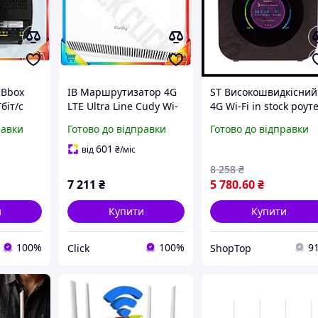
 Bbox
ІВ Маршрутизатор 4G
ST Високошвидкісний
Гбіт/с
LTE Ultra Line Cudy Wi-
4G Wi-Fi in stock роут
Fi 6 білий мобільний
GIGABYTE портативн
равки
Готово до відправки
Готово до відправки
р для
роутер для дому та
LTE маршрутизатор
нтернет-
офісу інтернет моде
для дому і подорож
601
від
₴
/міс
PS
ЕMN_PS
SEL26\N
8 258
₴
7 211
₴
5 780
.60
₴
и
Купити
Купити
100%
100%
9
Click
ShopTop