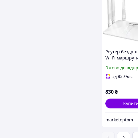
Роутер бездро
Wi-Fi маршрут
для дому та офі
Готово до відп
стабільного ін
83
від
₴
/міс
830
₴
Купит
marketoptom
1
2