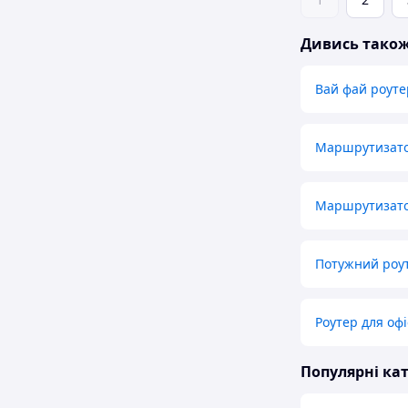
Дивись тако
Вай фай роуте
Маршрутизато
Маршрутизато
Потужний роут
Роутер для оф
Популярні кат