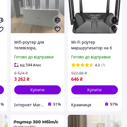
Wifi-роутер для
Wi-Fi роутер
телевізора,
маршрутизатор на 6
s
Нормальний роутер
антен, 300Мбіт/с, 2,4
Готово до відправки
Готово до відправки
для дому 5011Mbps
ГГц, WR50Q, Чорний /
Xiaomi, Вай фай роутер
Вай Фай
544
від
₴
/міс
4.3
(7)
у комп'ютер, Wi fi
маршрутизатор /
6 524
₴
922
.86
₴
роутер комп'ютер, BSP
Роутер для дому
3 262
₴
646
₴
Купити
Купити
1%
91%
97%
Інтернет Магазин "StepShop"
Крамниця