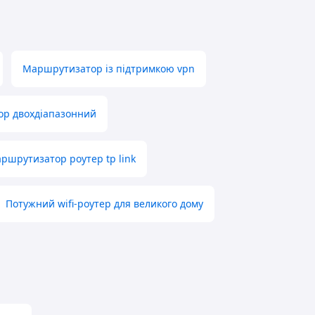
Маршрутизатор із підтримкою vpn
р двохдіапазонний
ршрутизатор роутер tp link
Потужний wifi-роутер для великого дому