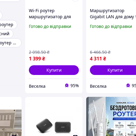
Wi-Fi роутер
Маршрутизатор
маршрутизатор для
Gigabit LAN для дому 
дому та офісу 1200
офісу
роутер
Готово до відправки
Готово до відправки
Мбіт/с 4 антени
високошвидкісний
сний
стабільне з'єднання
інтернет з підтримко
FLAME
PoE BROWN
Хороший wifi роутер для будинку
2 098
.50
₴
6 466
.50
₴
1 399
₴
4 311
₴
Купити
Купити
95%
9
Веселка
Веселка