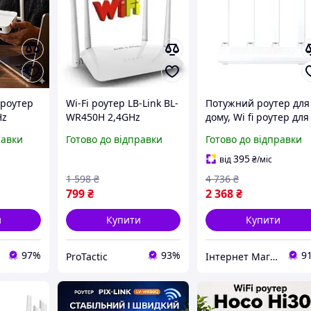
 роутер
Wi-Fi роутер LB-Link BL-
Потужний роутер для
Hz
WR450H 2,4GHz
дому, Wi fi роутер для
ер із
300Mbps,
комп'ютера 3000Mbp
равки
Готово до відправки
Готово до відправки
боти з
Дводиапазонний
Xiaomi, Роутер wi-fi
ano-SIM
маршрутизатор
адаптер для
395
від
₴
/міс
до 150
бездротової мережі для
телевізора, EZA
1 598
₴
4 736
₴
будинку
799
₴
2 368
₴
и
Купити
Купити
97%
93%
9
ProTactic
Інтернет Магазин "StepShop"