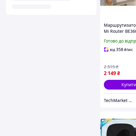
Маршрутизатор
Mi Router BE360
7 дводіапазонн
Готово до відп
ГГц, Mesh Syst
швидкісний ро
358
від
₴
/міс
дому(DVB4493G
2 519
₴
2 149
₴
Купит
TechMarket UA