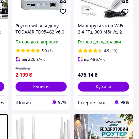
Роутер wifi для дому
Маршрутизатор WiFi
а
TODAAIR TD954G2 V6.0
2,4 ГГц, 300 Мбіт/с, 2
0
Потужний роутер до
антени, Hoco HI36 / WI-
Готово до відправки
Готово до відправки
150 Мбіт/с 4g wifi
FI роутер / Вай фай
й
роутер із сімма картою
роутер /
5.0
(1)
4.9
(19)
2 nano-SIM
Маршрутизатор для
220
48
від
₴
/міс
від
₴
/міс
дому та офісу
4 398
₴
2 199
₴
476
.14
₴
Купити
Купити
6%
97%
98%
Шопич
Інтернет-магазин "inKin"