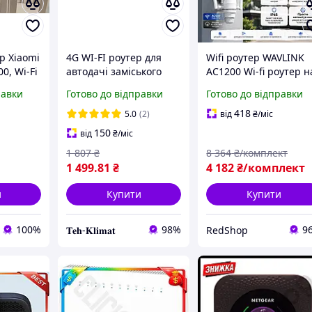
 Xiaomi
4G WI-FI роутер для
Wifi роутер WAVLINK
0, Wi-Fi
автодачі заміського
AC1200 Wi-fi роутер н
ий 2.4/5
будинку гаража 4G
велику відстань до 50
равки
Готово до відправки
Готово до відправки
em,
Alcatel MW40VK роутер
м потужний роутер
утер для
21.5×7×7 см потужни
418
5.0
(2)
від
₴
/міс
L)
wi-fi роутер для
150
від
₴
/міс
будинку
1 807
₴
8 364
₴/комплект
1 499
.81
₴
4 182
₴/комплект
и
Купити
Купити
100%
98%
9
𝐓𝐞𝐡-𝐊𝐥𝐢𝐦𝐚𝐭
RedShop