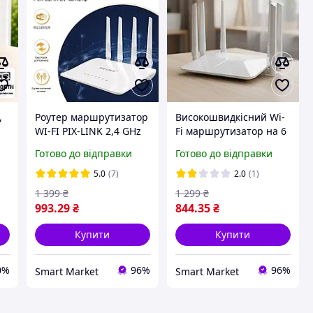
,
Роутер маршрутизатор
Високошвидкісний Wi-
WI-FI PIX-LINK 2,4 GHz
Fi маршрутизатор на 6
Model:LV-WR21Q Вай-
антен, 300 Мбіт/с, PIX-
Готово до відправки
Готово до відправки
фай роутер для дому та
LINK LV WR50Q / Роутер
офісу, Wifi роутер
WiFi / Маршрутизатор /
5.0
(7)
2.0
(1)
Роутер для дому
1 399
₴
1 299
₴
993
.29
₴
844
.35
₴
Купити
Купити
0%
96%
96%
Smart Market
Smart Market