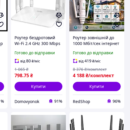
Роутер бездротовий
Роутер зовнішній до
ер
Wi-Fi 2.4 GHz 300 Mbps
1000 Мбіт/сек інтернет
ий
із 6 антенами, інтернет
роутер Wi-Fi-роутер
Готово до відправки
Готово до відправки
маршрутизатор для
для дому та дачі
дому, офісу, стабільний
215×70×70 мм
80
419
від
₴
/міс
від
₴
/міс
Wi-Fi сигнал
зовнішній Wi-Fi роутер
1 065
₴
8 376
₴/комплект
2.4+5 ГГц
798
.75
₴
4 188
₴/комплект
Купити
Купити
1%
91%
96%
Domovyonok
RedShop