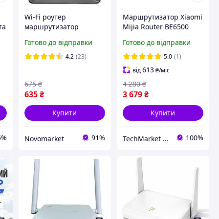
Wi-Fi роутер
Маршрутизатор Xiaomi
та
маршрутизатор
Mijia Router BE6500
300Мбіт/с, 2,4 ГГц, від
маршрутизатор для
Готово до відправки
Готово до відправки
мережі, WR50Q /
дому та геймінгу
ю
Маршрутизатор для
вайфай роутер 2.5G
4.2
(23)
5.0
(1)
дому / Вай фай роутер
швидкий
613
від
₴
/міс
675
₴
4 280
₴
635
₴
3 679
₴
Купити
Купити
5%
91%
100%
Novomarket
TechMarket UA