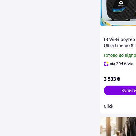
ІВ Wi-Fi роутер
Ultra Line до 8 
чорний
Готово до відп
маршрутизато
дому та офісу і
294
від
₴
/міс
пристрій ЕMN_
3 533
₴
Купит
Click