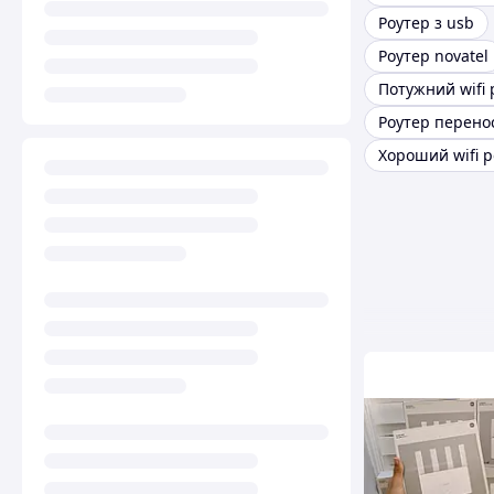
Роутер з usb
Роутер novatel
Потужний wifi 
Роутер перено