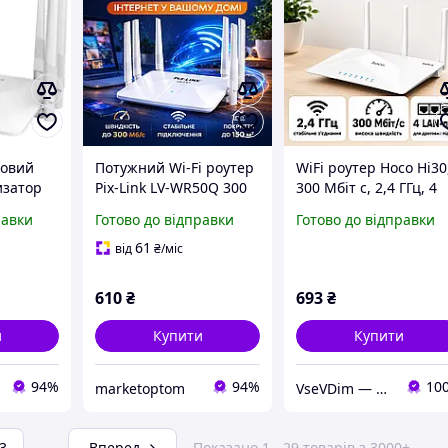
товий
Потужний Wi-Fi роутер
WiFi роутер Hoco Hi30
изатор
Pix-Link LV-WR50Q 300
300 Мбіт с, 2,4 ГГц, 4
су для
Мбіт/с 6 антен
LAN-порти,
равки
Готово до відправки
Готово до відправки
тернету
бездротовий
маршрутизатор для
маршрутизатор 2.4
дому та офісу,
61
від
₴
/міс
GHz потужний роутер
підтримка WPA WPA2,
для дому
білий
610
₴
693
₴
и
Купити
Купити
94%
94%
10
marketoptom
VseVDim — товари, що роблять життя простішим
3
...
Вперед
Показано 1 - 29 товарів з 3000+