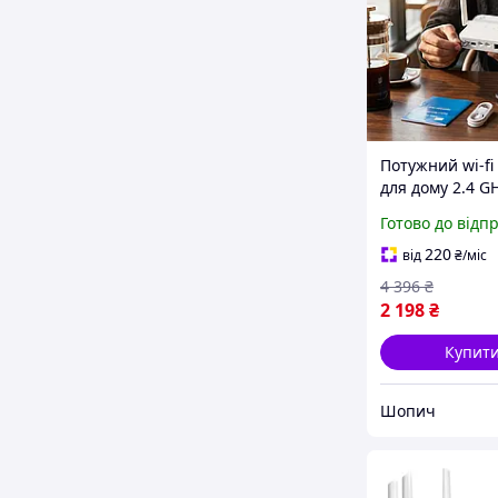
Потужний wi-fi
для дому 2.4 G
Мобільний роут
Готово до відп
можливістю ро
сім-картою 2 n
220
від
₴
/міс
Wi-Fi-роутери 
4 396
₴
Мбіт/с
2 198
₴
Купит
Шопич