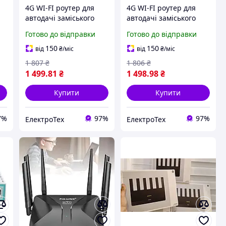
4G WI-FI роутер для
4G WI-FI роутер для
автодачі заміського
автодачі заміського
IE
будинку гаража TIANJIE
будинку гаража R603
Готово до відправки
Готово до відправки
MF925 до 150 мб
до 150 мб
150
150
від
₴
/міс
від
₴
/міс
1 807
₴
1 806
₴
1 499
.81
₴
1 498
.98
₴
Купити
Купити
7%
97%
97%
ЕлектроТех
ЕлектроТех