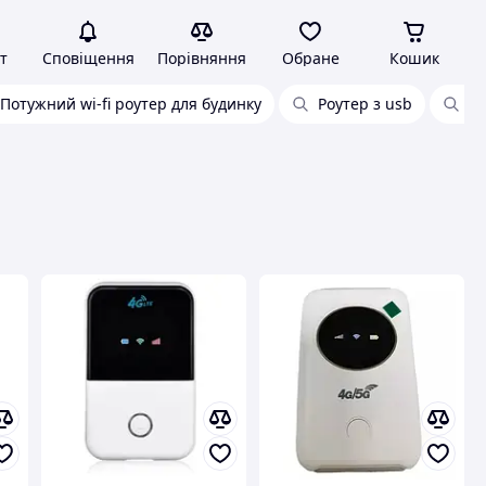
т
Сповіщення
Порівняння
Обране
Кошик
Потужний wi-fi роутер для будинку
Роутер з usb
Ро