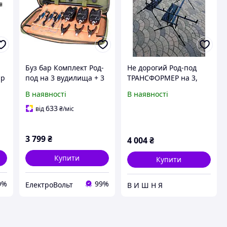
Буз бар Комплект Род-
Не дорогий Род-под
ар
под на 3 вудилища + 3
ТРАНСФОРМЕР на 3,
сигналізатори + 3
або на 5 вудлищ Sams
В наявності
В наявності
свінгера Hirisi
fish БУЗ-БАР
633
від
₴
/міс
3 799
₴
4 004
₴
Купити
Купити
0%
99%
ЕлектроВольт
В И Ш Н Я