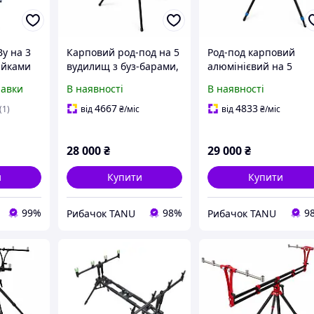
By на 3
Карповий род-под на 5
Род-под карповий
ійками
вудилищ з буз-барами,
алюмінієвий на 5
 под)
тринога підставка для
вудилищ із буз-барам
равки
В наявності
В наявності
фідера, регульована
телескопічними
стійка для снастей
ніжками, 10 рогачам
4667
4833
(1)
від
₴
/міс
від
₴
/міс
Sapfir S22-5
та чохлом Sapfir S20-
28 000
₴
29 000
₴
и
Купити
Купити
99%
98%
9
Рибачок TANU
Рибачок TANU