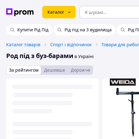
Каталог
Купити Рід Під
Рід під на 3 вудилища
Рід 
Каталог товарів
Спорт і відпочинок
Товари для рибол
Род під з буз-барами
в Україні
За рейтингом
Дешевше
Дорожче