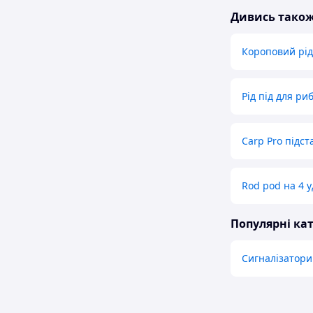
Дивись тако
Короповий рід
Рід під для ри
Carp Pro підст
Rod pod на 4 
Популярні кат
Сигналізатори