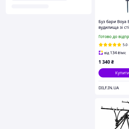
Буз бари Boya 
вудилища зі ст
(підставки, род
Готово до відп
5.0
134
від
₴
/міс
1 340
₴
Купит
DILF.IN.UA