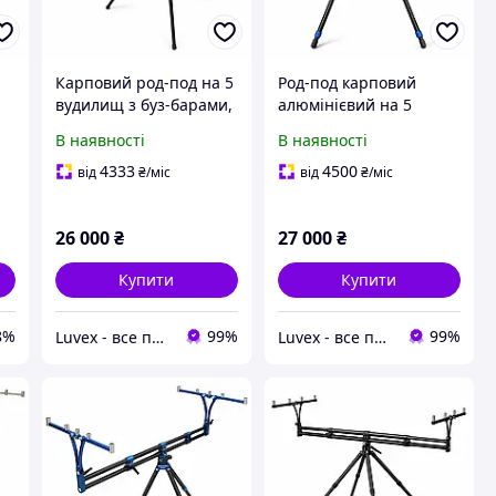
Карповий род-под на 5
Род-под карповий
вудилищ з буз-барами,
алюмінієвий на 5
и,
тринога підставка для
вудилищ із буз-барами,
В наявності
В наявності
фідера, регульована
телескопічними
и
стійка для снастей
ніжками, 10 рогачами
4333
4500
від
₴
/міс
від
₴
/міс
5
Sapfir S22-5
та чохлом Sapfir S20-5
26 000
₴
27 000
₴
Купити
Купити
8%
99%
99%
Luvex - все потрібне в одному місці
Luvex - все потрібне в одному місці