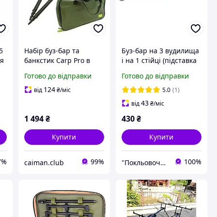
5
Набір буз-бар та
Буз-бар на 3 вудилища
ля
банкстик Carp Pro в
і на 1 стійці (підставка
сумці Buzz & Sticks рід
під вудочки з
Готово до відправки
Готово до відправки
ми
під підставка для
нержавійки)
вудлищ
124
від
₴
/міс
5.0
(1)
43
від
₴
/міс
1 494
₴
430
₴
Купити
Купити
7%
99%
100%
caiman.club
"Покльовочка" - магазин товарів для риболовлі