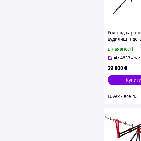
Род-под карпов
вудилищ підст
фідера коропов
В наявності
риболовлі з бу
рогачами та ч
4833
від
₴
/міс
Sapfir S26-5
29 000
₴
Купит
Luvex - все потрібне в одному місці