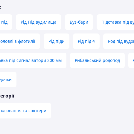
ж
 під
Рід Під вудилища
Буз-бари
Підставка під в
боловлі з флотилії
Рід піди
Рід під 4
Род під вудо
авка під сигналізатори 200 мм
Рибальський родопод
удочки
егорії
 клювання та свінгери