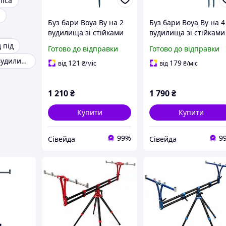
nica
Буз бари Boya By на 2
Буз бари Boya By на 4
вудилища зі стійками
вудилища зі стійками
(підставки, род под)
(підставки, род под)
 під
Готово до відправки
Готово до відправки
Рід під на два вудилища
121
179
від
₴
/міс
від
₴
/міс
1 210
₴
1 790
₴
Купити
Купити
99%
9
Сівейда
Сівейда