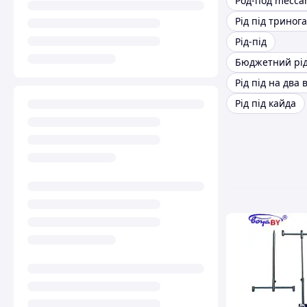
Род-под mecca
Рід під тринога
Рід-під
Бюджетний рід
Рід під кайда