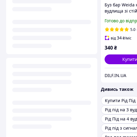
Буз бар Weida 
вудлищa зі сті
(підставки, рід 
Готово до відп
5.0
34
від
₴
/міс
340
₴
Купит
DILF.IN.UA
Дивись також
Купити Рід Під
Рід під на 3 в
Рід Під на 4 в