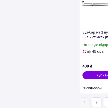
Буз-бар на 2 
і на 2 стійках (
під вудочки з
Готово до відп
нержавійки)
43
від
₴
/міс
430
₴
Купит
"Покльовочка" - магазин товарів для риболовлі
1
2