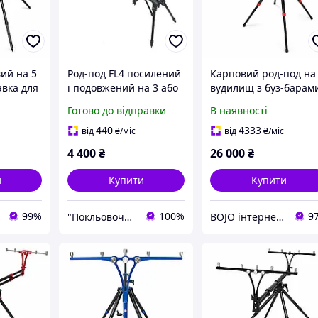
ий на 5
Род-под FL4 посилений
Карповий род-под на
авка для
і подовжений на 3 або
вудилищ з буз-барам
ої
4 вудилища (135см
тринога підставка дл
Готово до відправки
В наявності
з-барами
довжина і 70см
фідера, регульована
охлом
ширина буз-барів)
стійка для снастей
440
4333
від
₴
/міс
від
₴
/міс
Sapfir S22-5
4 400
₴
26 000
₴
и
Купити
Купити
99%
100%
9
"Покльовочка" - магазин товарів для риболовлі
BOJO інтернет-магазин