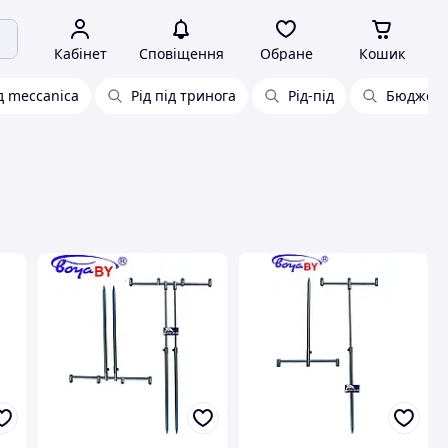
Кабінет
Сповіщення
Обране
Кошик
д meccanica
Рід під тринога
Рід-під
Бюджетн