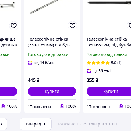
вудилища
Телескопічна стійка
Телескопічна стійка
підставка
(750-1350мм) під буз-
(350-650мм) під буз-б
бар або сигналізатор
або сигналізатор
равки
Готово до відправки
Готово до відправки
клювання з
клювання з
нержавійки
нержавійки
44
від
₴
/міс
5.0
(1)
36
від
₴
/міс
445
₴
355
₴
и
Купити
Купити
100%
100%
10
"Покльовочка" - магазин товарів для риболовлі
"Покльовочка" - магазин товарів для риболовлі
3
...
Вперед
Показано 1 - 29 товарів з 100+