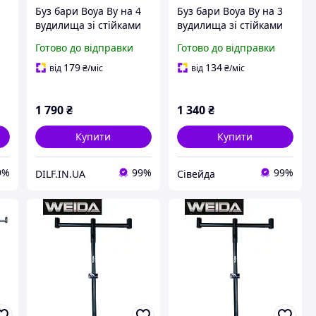
Буз бари Boya By на 4
Буз бари Boya By на 3
вудилища зі стійками
вудилища зі стійками
(підставки, род под)
(підставки, род под)
Готово до відправки
Готово до відправки
179
134
від
₴
/міс
від
₴
/міс
1 790
₴
1 340
₴
Купити
Купити
9%
99%
99%
DILF.IN.UA
Сівейда