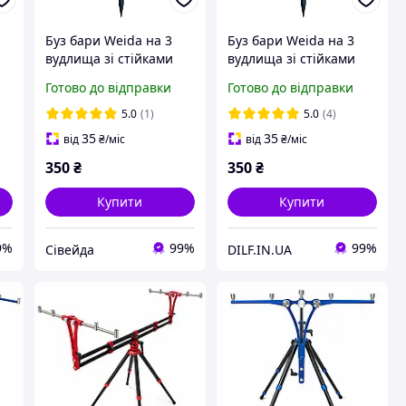
Буз бари Weida на 3
Буз бари Weida на 3
вудлищa зі стійками
вудлищa зі стійками
(підставки, рід під)
(підставки, рід під)
Готово до відправки
Готово до відправки
5.0
(1)
5.0
(4)
35
35
від
₴
/міс
від
₴
/міс
350
₴
350
₴
Купити
Купити
9%
99%
99%
Сівейда
DILF.IN.UA