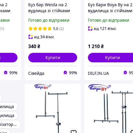
на 2
Буз бар Weida на 2
Буз бари Boya By на 2
йками
вудлищa зі стійками
вудилища зі стійками
під)
(підставки, рід під)
(підставки, род под)
равки
Готово до відправки
Готово до відправки
121
(1)
5.0
(2)
від
₴
/міс
34
від
₴
/міс
340
₴
1 210
₴
и
Купити
Купити
99%
99%
9
Сівейда
DILF.IN.UA
удилища
удилища
Рід під з сигналізаторами