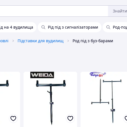
Знайти
Під на 4 вудилища
Рід під з сигналізаторами
Род-по
овлі
Підставки для вудилищ
Род під з буз-барами