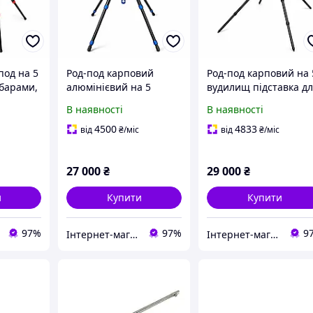
под на 5
Род-под карповий
Род-под карповий на 
-барами,
алюмінієвий на 5
вудилищ підставка д
вка для
вудилищ із буз-барами,
фідера коропової
В наявності
В наявності
ована
телескопічними
риболовлі з буз-бара
стей
ніжками, 10 рогачами
рогачами та чохлом
4500
4833
від
₴
/міс
від
₴
/міс
та чохлом Sapfir S20-5
Sapfir S26-5
27 000
₴
29 000
₴
и
Купити
Купити
97%
97%
9
Інтернет-магазин EXUS
Інтернет-магазин EXUS