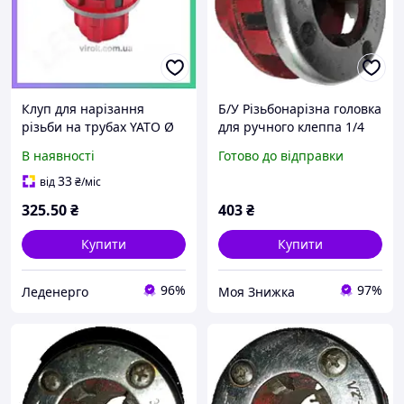
Клуп для нарізання
Б/У Різьбонарізна головка
різьби на трубах YATO Ø
для ручного клеппа 1/4
1/4 дюйма
В наявності
Готово до відправки
різьбонарізний
інструмент для
33
від
₴
/міс
сантехніки
325
.50
₴
403
₴
Купити
Купити
96%
97%
Леденерго
Моя Знижка