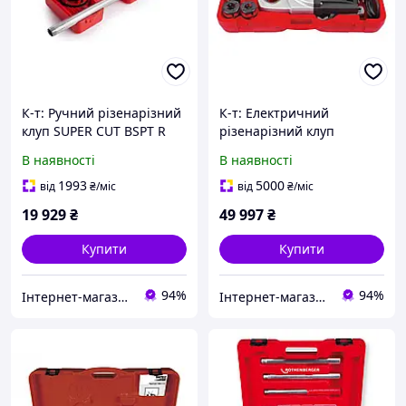
К-т: Ручний різенарізний
К-т: Електричний
клуп SUPER CUT BSPT R
різенарізний клуп
BSPT R 1/2 - 1.1/4
SUPERTRONIC 1250 BSPT R
В наявності
В наявності
ROTHENBERGER 7_0781X
1/2 - 1.1/4 ROTHENBERGER
7_1450
1993
5000
від
₴
/міс
від
₴
/міс
19 929
₴
49 997
₴
Купити
Купити
94%
94%
Інтернет-магазин будівельних інструментів та садової техніки VolynTools
Інтернет-магазин будівельних інструментів та садової техніки VolynTools