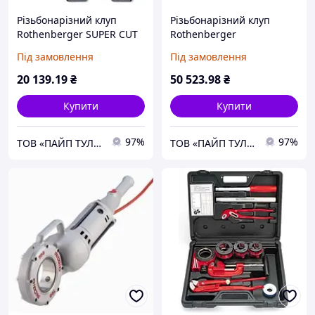
Різьбонарізний клуп
Різьбонарізний клуп
Rothenberger SUPER CUT
Rothenberger
BSPT R 1/2-1.1/4"
SUPERTRONIC 1250
Під замовлення
Під замовлення
20 139
.19
₴
50 523
.98
₴
Купити
Купити
97%
97%
ТОВ «ПАЙП ТУЛС»
ТОВ «ПАЙП ТУЛС»