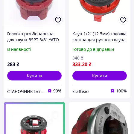
Головка різьбонарізна
Клуп 1/2" (12.5мм) головка
для клупа BSPT 3/8" YATO
змінна для ручного клупа
(YT-2917)
YATO різьбонарізна
В наявності
Готово до відправки
насадка зі сталі 9Cr2
340
₴
283
₴
333
.20
₴
Купити
Купити
99%
100%
СТАНОЧНИК Інтернет-магазин
kraftexo