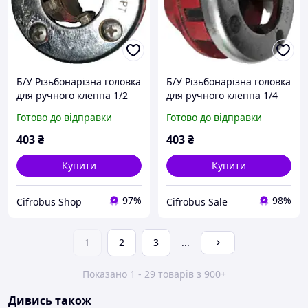
Б/У Різьбонарізна головка
Б/У Різьбонарізна головка
для ручного клеппа 1/2
для ручного клеппа 1/4
Готово до відправки
Готово до відправки
403
₴
403
₴
Купити
Купити
97%
98%
Cifrobus Shop
Cifrobus Sale
1
2
3
...
Показано 1 - 29 товарів з 900+
Дивись також