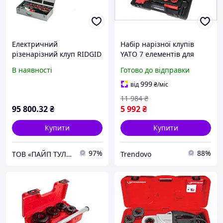
Електричний
Набір нарізної клупів
різенарізний клуп RIDGID
YATO 7 елементів для
690-C BSPT
нарізування труб 1/2 3/4
В наявності
Готово до відправки
1 1/4 1 1/2 2 дюйми
999
від
₴
/міс
11 984
₴
95 800
.32
₴
5 992
₴
Купити
Купити
97%
88%
ТОВ «ПАЙП ТУЛС»
Trendovo