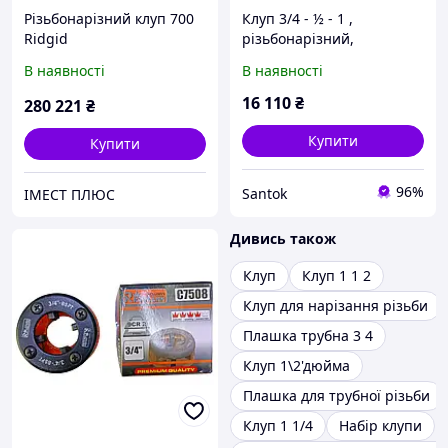
Різьбонарізний клуп 700
Клуп 3/4 - ½ - 1 ,
Ridgid
різьбонарізний,
Rothenberger SANI KIT
В наявності
В наявності
BSPT R (7_0600)
16 110
₴
280 221
₴
Купити
Купити
96%
Santok
ІМЕСТ ПЛЮС
Дивись також
Клуп
Клуп 1 1 2
Клуп для нарізання різьби
Плашка трубна 3 4
Клуп 1\2'дюйма
Плашка для трубної різьби
Клуп 1 1/4
Набір клупи