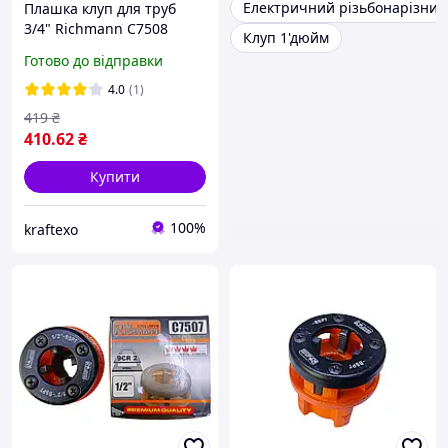
Електричний різьбонарізний
Плашка клуп для труб
3/4" Richmann C7508
Клуп 1'дюйм
ручна різьбонарізна
Готово до відправки
головка
4.0
(1)
419
₴
410
.62
₴
Купити
100%
kraftexo