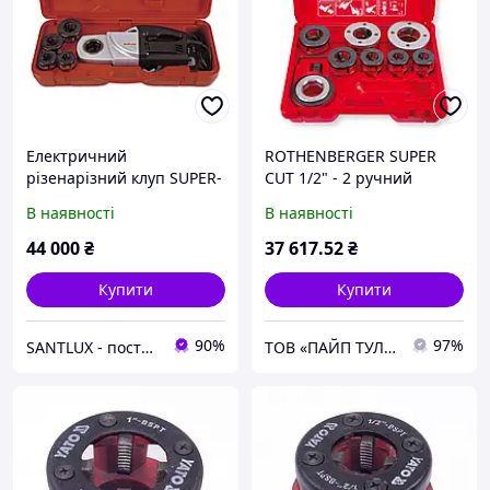
Електричний
ROTHENBERGER SUPER
різенарізний клуп SUPER-
CUT 1/2" - 2 ручний
EGO SUPERTRONIC 1250
різьбонарізний клуп
В наявності
В наявності
1/2"-1 1/4"
44 000
₴
37 617
.52
₴
Купити
Купити
90%
97%
SANTLUX - постачальник інженерної сантехніки та інструментів
ТОВ «ПАЙП ТУЛС»