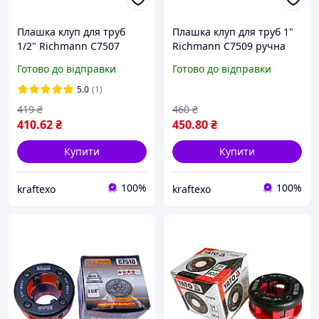
Плашка клуп для труб
Плашка клуп для труб 1"
1/2" Richmann C7507
Richmann C7509 ручна
ручна різьбонарізна
різьбонарізна головка
Готово до відправки
Готово до відправки
головка
5.0
(1)
419
₴
460
₴
410
.62
₴
450
.80
₴
Купити
Купити
100%
100%
kraftexo
kraftexo