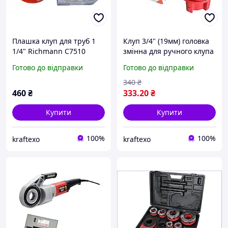
Плашка клуп для труб 1
Клуп 3/4" (19мм) головка
1/4" Richmann C7510
змінна для ручного клупа
ручна різьбонарізна
YATO різьбонарізна
Готово до відправки
Готово до відправки
головка
насадка зі сталі 9Cr2
340
₴
460
₴
333
.20
₴
Купити
Купити
100%
100%
kraftexo
kraftexo