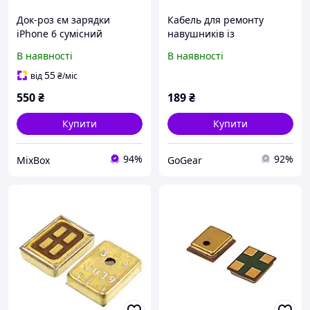
Док-роз єм зарядки
Кабель для ремонту
iPhone 6 сумісний
навушників із
гнучкий USB кабельний
мікрофоном jack 3.5 mm
В наявності
В наявності
модуль чорний/сірий з
UiiSi 125 см
мікрофоном та
55
від
₴
/міс
інструментами для
550
₴
189
₴
ремонту
Купити
Купити
94%
92%
MixBox
GoGear