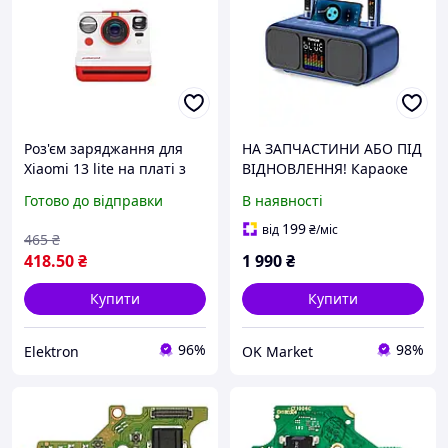
Роз'єм заряджання для
НА ЗАПЧАСТИНИ АБО ПІД
Xiaomi 13 lite на платі з
ВІДНОВЛЕННЯ! Караоке
мікрофоном і
система + 2 мікрофони k9
Готово до відправки
В наявності
компонентами Original
чорний Tonor
якісна запчастина для
199
від
₴
/міс
465
₴
ремонту
418
.50
₴
1 990
₴
Купити
Купити
96%
98%
Elektron
OK Market