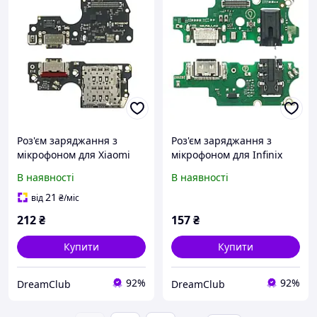
Роз'єм заряджання з
Роз'єм заряджання з
мікрофоном для Xiaomi
мікрофоном для Infinix
Redmi Note 14 Pro 4G на
Hot 40 X6836
В наявності
В наявності
платі комплектуючі для
комплектуючі на платі
ремонту телефона
для заміни та ремонту
21
від
₴
/міс
телефона
212
₴
157
₴
Купити
Купити
92%
92%
DreamClub
DreamClub