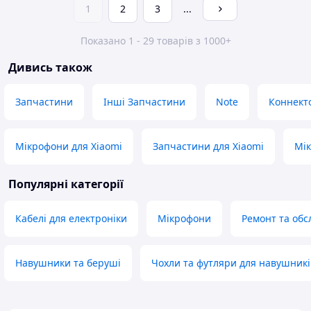
1
2
3
...
Показано 1 - 29 товарів з 1000+
Дивись також
Запчастини
Інші Запчастини
Note
Коннект
Мікрофони для Xiaomi
Запчастини для Xiaomi
Мік
Популярні категорії
Кабелі для електроніки
Мікрофони
Ремонт та обс
Навушники та беруші
Чохли та футляри для навушникі