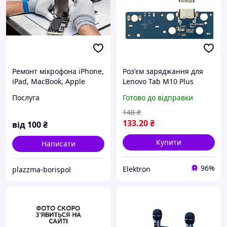
Ремонт мікрофона iPhone,
Роз'єм заряджання для
iPad, MacBook, Apple
Lenovo Tab M10 Plus
Watch Гарантія
(X606) на платі з
Послуга
Готово до відправки
Борисполь
мікрофоном і
компонентами якісна
148
₴
запчастина для ремонту
133
.20
₴
від
100
₴
Купити
Написати
96%
Elektron
plazzma-borispol