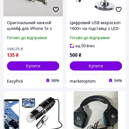
Оригінальний нижній
Цифровий USB-мікроскоп
шлейф для iPhone 5s з
1600× на підставці з LED-
роз'ємом зарядки
підсвіткою для пайки,
Готово до відправки
Готово до відправки
навушників та
ремонту та досліджень
мікрофоном для ремонту
50
від
₴
/міс
168
.75
₴
та заміни компонентів
135
₴
500
₴
Купити
Купити
98%
94%
EasyPick
marketoptom