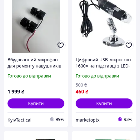
Вбудованний мікрофон
Цифровий USB-мікроскоп
для ремонту навушників
1600× на підставці з LED-
3M Peltor
підсвіткою для пайки,
Готово до відправки
Готово до відправки
ремонту та досліджень
500
₴
1 999
₴
460
₴
Купити
Купити
99%
93%
KyivTactical
marketoptx