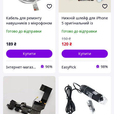
Кабель для ремонту
Нижній шлейф для iPhone
навушників з мікрофоном
5 оригінальний із
jack 3.5mm 3UiiSii 125 см
роз'ємом заряджання
Готово до відправки
Готово до відправки
Білий
навушників і мікрофоном
для якісного ремонту
150
₴
189
₴
120
₴
Купити
Купити
96%
98%
Інтернет-магазин "max-it.com.ua"
EasyPick