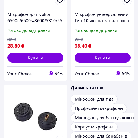
Мікрофон для Nokia
Мікрофон універсальний
6500c/6500s/8600/5310/55
Тип 10 якісна запчастина
30/5610/5800/6210s/E51/E
для ремонту
Готово до відправки
Готово до відправки
61/E66/E71/N81/N97/X6-00
якісна запчастина для
32
₴
76
₴
ремонту
28
.80
₴
68
.40
₴
Купити
Купити
94%
94%
Your Choice
Your Choice
Дивись також
Мікрофон для гіда
Професійні мікрофони
Мікрофон для блютуз колонк
Корпус мікрофона
Мікрофон для барабанів