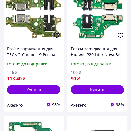
Роз'єм заряджання для
Роз'єм заряджання для
TECNO Camon 19 Pro на
Huawei P20 Lite/ Nova 3e
платі з мікрофоном і
на платі з мікрофоном і
Готово до відправки
Готово до відправки
компонентами якісна
компонентами якісна
запчастина для ремонту
запчастина для ремонту
126
₴
100
₴
113
.40
₴
90
₴
Купити
Купити
98%
98%
AxesPro
AxesPro