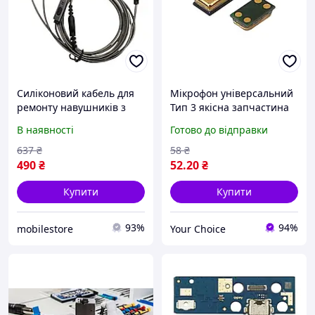
Силіконовий кабель для
Мікрофон універсальний
ремонту навушників з
Тип 3 якісна запчастина
мікрофоном, штекер Jack
для ремонту
В наявності
Готово до відправки
3.5 мм
637
₴
58
₴
490
₴
52
.20
₴
Купити
Купити
93%
94%
mobilestore
Your Choice