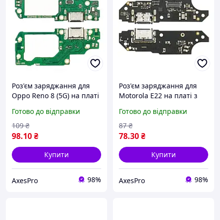
Роз'єм заряджання для
Роз'єм заряджання для
Oppo Reno 8 (5G) на платі
Motorola E22 на платі з
з мікрофоном і
мікрофоном і
Готово до відправки
Готово до відправки
компонентами якісна
компонентами якісна
запчастина для ремонту
запчастина для ремонту
109
₴
87
₴
98
.10
₴
78
.30
₴
Купити
Купити
98%
98%
AxesPro
AxesPro