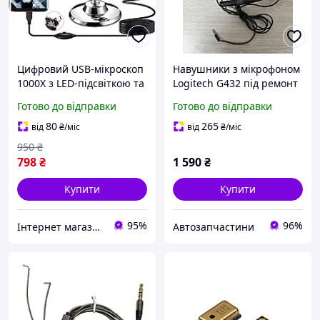
Цифровий USB-мікроскоп
Навушники з мікрофоном
1000X з LED-підсвіткою та
Logitech G432 під ремонт
металевим штативом
кабеля
Готово до відправки
Готово до відправки
(Електронний ендоскоп
для паяння та ремонту)
80
265
від
₴
/міс
від
₴
/міс
950
₴
798
₴
1 590
₴
Купити
Купити
95%
96%
Інтернет магазин Централь
Автозапчастини