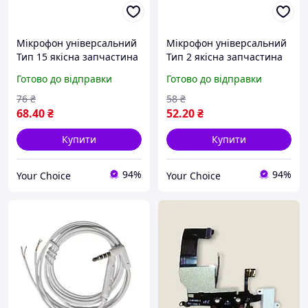
Мікрофон універсальний
Мікрофон універсальний
Тип 15 якісна запчастина
Тип 2 якісна запчастина
для ремонту
для ремонту
Готово до відправки
Готово до відправки
76
₴
58
₴
68
.40
₴
52
.20
₴
Купити
Купити
94%
94%
Your Choice
Your Choice