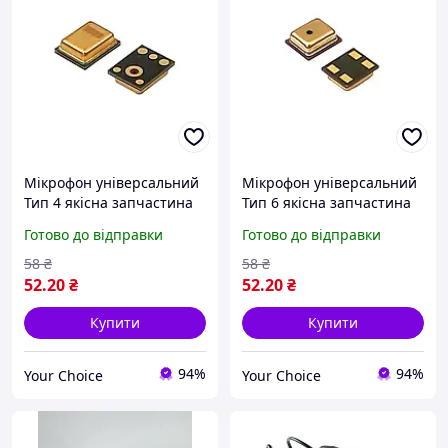
Мікрофон універсальний
Мікрофон універсальний
Тип 4 якісна запчастина
Тип 6 якісна запчастина
для ремонту
для ремонту
Готово до відправки
Готово до відправки
58
₴
58
₴
52
.20
₴
52
.20
₴
Купити
Купити
94%
94%
Your Choice
Your Choice