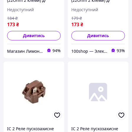
(22Ohm 2 клеми) д/
(22Ohm 2 клеми) д/
холодильника
холодильника
Недоступний
Недоступний
184
₴
179
₴
173
₴
173
₴
Дивитись
Дивитись
94%
93%
Магазин Лимонад
100shop — Электроника и расходники / маникюр и салоны красоты!
IC 2 Реле пускозахисне
IC 2 Реле пускозахисне