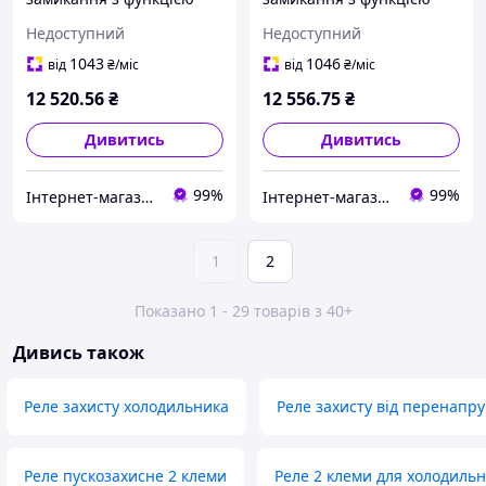
диференційного реле,
диференційного реле,
Недоступний
Недоступний
VigiARC iC60, 2P, 25A,
VigiARC iC60, 2P, 40A,
30мА, A-SI
30мА, A-SI
1043
1046
від
₴
/міс
від
₴
/міс
12 520
.56
₴
12 556
.75
₴
Дивитись
Дивитись
99%
99%
Інтернет-магазин "Перша гуртівня електрики"
Інтернет-магазин "Перша гуртівня електрики"
1
2
Показано 1 - 29 товарів з 40+
Дивись також
Реле захисту холодильника
Реле захисту від перенапр
Реле пускозахисне 2 клеми
Реле 2 клеми для холодиль