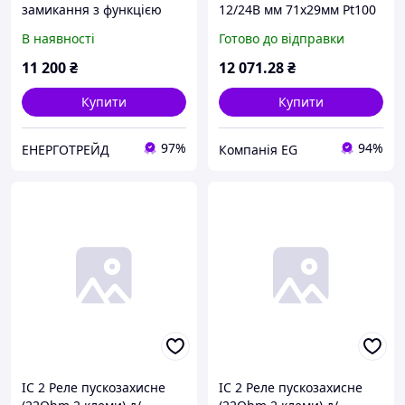
замикання з функцією
12/24В мм 71x29мм Pt100
диференційного реле,
сборка вмонтирование
В наявності
Готово до відправки
Active VigiARC iC60, 2P,
выходы реле 2 реле IC915
40A, 30мА, A-SI
11 200
₴
12 071
.28
₴
Купити
Купити
97%
94%
ЕНЕРГОТРЕЙД
Компанія EG
IC 2 Реле пускозахисне
IC 2 Реле пускозахисне