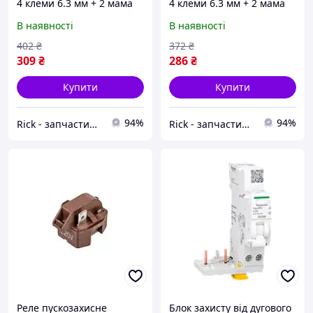
4 клеми 6.3 мм + 2 мама
4 клеми 6.3 мм + 2 мама
(32×24×24 мм) для
(32×24×24 мм) для
В наявності
В наявності
холодильника (IC4-22)
холодильника (IC4-33)
402
₴
372
₴
309
₴
286
₴
Купити
Купити
94%
94%
Rick - запчастини та аксесуари до побутової техніки.
Rick - запчастини та аксесуари до побутової техніки.
Реле пускозахисне
Блок захисту від дугового