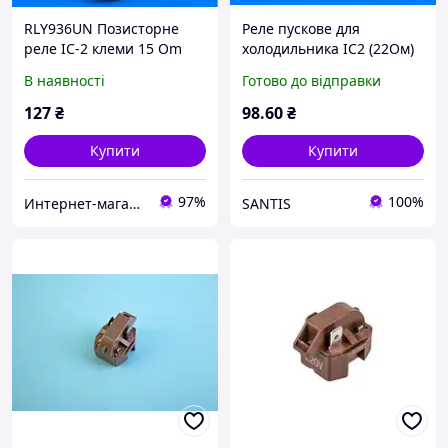
RLY936UN Позисторне
Реле пускове для
реле IC-2 клеми 15 Om
холодильника IC2 (22Ом)
В наявності
Готово до відправки
127
₴
98
.60
₴
Купити
Купити
97%
100%
Интернет-магазин "Myspares"
SANTIS