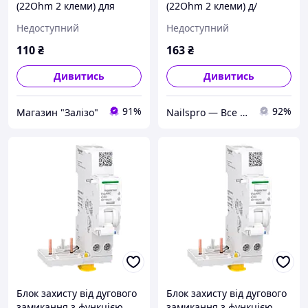
(22Ohm 2 клеми) для
(22Ohm 2 клеми) д/
холодильника
холодильника
Недоступний
Недоступний
110
₴
163
₴
Дивитись
Дивитись
91%
92%
Магазин "Залізо"
Nailspro — Все для салонов красоты
Блок захисту від дугового
Блок захисту від дугового
замикання з функцією
замикання з функцією