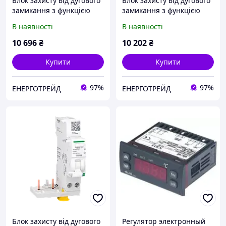
Блок захисту від дугового
Блок захисту від дугового
замикання з функцією
замикання з функцією
диференційного реле,
диференційного реле,
В наявності
В наявності
VigiARC iC60, 2P, 40A,
Active VigiARC iC60, 2P,
30мА, A-SI
25A, 30мА, A-SI
10 696
₴
10 202
₴
Купити
Купити
97%
97%
ЕНЕРГОТРЕЙД
ЕНЕРГОТРЕЙД
Блок захисту від дугового
Регулятор электронный