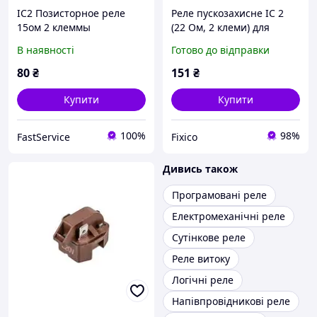
IC2 Позисторное реле
Реле пускозахисне IC 2
15ом 2 клеммы
(22 Ом, 2 клеми) для
холодильника
В наявності
Готово до відправки
80
₴
151
₴
Купити
Купити
100%
98%
FastService
Fixico
Дивись також
Програмовані реле
Електромеханічні реле
Сутінкове реле
Реле витоку
Логічні реле
Напівпровідникові реле