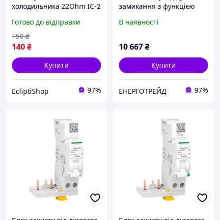
холодильника 22Ohm IC-2
замикання з функцією
диференційного реле,
Готово до відправки
В наявності
VigiARC iC60, 2P, 25A,
30мА, A-SI
150
₴
140
₴
10 667
₴
Купити
Купити
97%
97%
EcliptiShop
ЕНЕРГОТРЕЙД