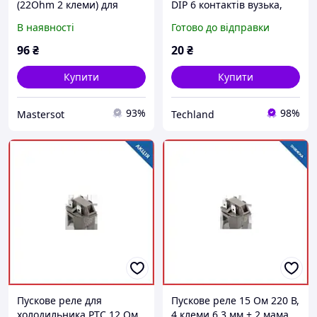
(22Ohm 2 клеми) для
DIP 6 контактів вузька,
холодильника
крок 2.54 мм, для
В наявності
Готово до відправки
оптронів та реле
96
₴
20
₴
Купити
Купити
93%
98%
Mastersot
Techland
Пускове реле для
Пускове реле 15 Ом 220 В,
холодильника PTC 12 Ом,
4 клеми 6.3 мм + 2 мама