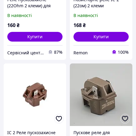
(22Ohm 2 клеми) для
(22ом) 2 клеми
холодильника IC 2
В наявності
В наявності
160
₴
168
₴
Купити
Купити
87%
100%
Сервісний центр "МайстерОК"
Remon
IC 2 Реле пускозахисне
Пускове реле для