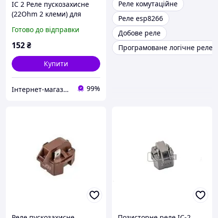
Реле комутаційне
IC 2 Реле пускозахисне
(22Ohm 2 клеми) для
Реле esp8266
холодильника PR1
Готово до відправки
Добове реле
152
₴
Програмоване логічне реле
Купити
99%
Інтернет-магазин «Dragon Parts»
Реле пускозахисне
Позисторне реле IC-2