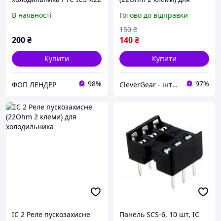
(22 Ом) для компресора, 2
холодильника
В наявності
Готово до відправки
клеми
150
₴
200
₴
140
₴
Купити
Купити
98%
97%
ФОП ЛЕНДЕР
CleverGear - інтернет-магазин, запчастини до побутової техніки, побутова хімія, автоаксесуари
IC 2 Реле пускозахисне
Панель SCS-6, 10 шт, IC