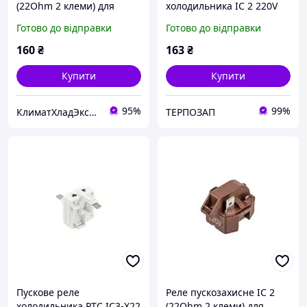
(22Ohm 2 клеми) для
холодильника IC 2 220V
холодильника EHA
(22 Ом 2 клеми) CQC
Готово до відправки
Готово до відправки
RF06000048
160
₴
163
₴
Купити
Купити
95%
99%
КлиматХладЭксперт
ТЕРПОЗАП
Пускове реле
Реле пускозахисне IC 2
холодильника PTC IC3-X22
(22Ohm 2 клеми) для