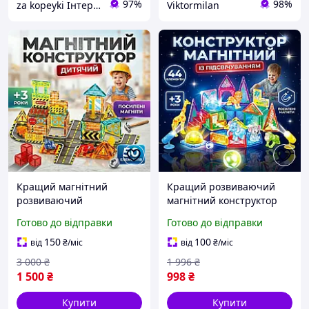
97%
98%
za kopeyki Інтернет магазин
Viktormilan
Кращий магнітний
Кращий розвиваючий
розвиваючий
магнітний конструктор
конструктор для дитини
для дитини на подарунок
Готово до відправки
Готово до відправки
для спільної гри з
44 деталі з 3D
батьками 50 деталей
підсвічуванням
150
100
від
₴
/міс
від
₴
/міс
3 000
₴
1 996
₴
1 500
₴
998
₴
Купити
Купити