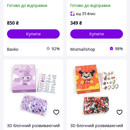
Дім для тварин /
деталей
Готово до відправки
Готово до відправки
Розвиваючий
конструктор /
35
від
₴
/міс
Конструктор на магнітах
850
₴
349
₴
Купити
Купити
92%
98%
Bavko
Mixmallshop
3D блочний розвиваючий
3D блочний розвиваючий