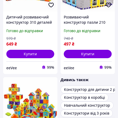
Дитячий розвиваючий
Розвиваючий
конструктор 310 деталей
конструктор пазли 210
великі елементи блоки
деталей для дітей великі
Готово до відправки
Готово до відправки
для будівництва
елементи блоки для
будиночків (61213)
будівництва будиночків
970
₴
740
₴
(61214)
649
₴
497
₴
Купити
Купити
99%
99%
eeVee
eeVee
Дивись також
Конструктор для дитини 2 ро
Конструктор в коробці
Навчальний конструктор
Конструктори від 3 років