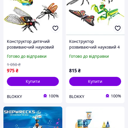
Конструктор дитячий
Конструктор
розвиваючий науковий
розвиваючий науковий 4
набір конструктора
в 1 " МОЇ КОМАХИ", 723
Готово до відправки
Готово до відправки
"КОМАХИ" , 705 деталей,
деталі
для дітей
1 050
₴
975
₴
815
₴
Купити
Купити
100%
100%
BLOKKY
BLOKKY