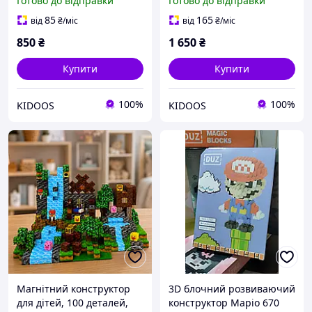
Готово до відправки
Готово до відправки
елементів
елемента
85
165
від
₴
/міс
від
₴
/міс
850
₴
1 650
₴
Купити
Купити
100%
100%
KIDOOS
KIDOOS
Магнітний конструктор
3D блочний розвиваючий
для дітей, 100 деталей,
конструктор Маріо 670