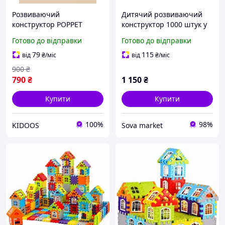
Розвиваючий
Дитячий розвиваючий
конструктор POPPET
конструктор 1000 штук у
Будинок мрії, 100
наборі, 1:48 дрібні
Готово до відправки
Готово до відправки
елементів з пластиною
будівельні блоки,
20x15x3.5 см
79
115
від
₴
/міс
від
₴
/міс
900
₴
790
₴
1 150
₴
Купити
Купити
100%
98%
KIDOOS
Sova market