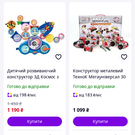
Дитячий розвиваючий
Конструктор металевий
конструктор 3Д Космос з
ТехноК Мегауніверсал 30
шестернями Creative
моделей 381 деталь (4364)
Готово до відправки
Готово до відправки
Gear Set рухомий
механічний набір 18
198
183
від
₴
/міс
від
₴
/міс
деталей
1 450
₴
1 190
₴
1 099
₴
Купити
Купити