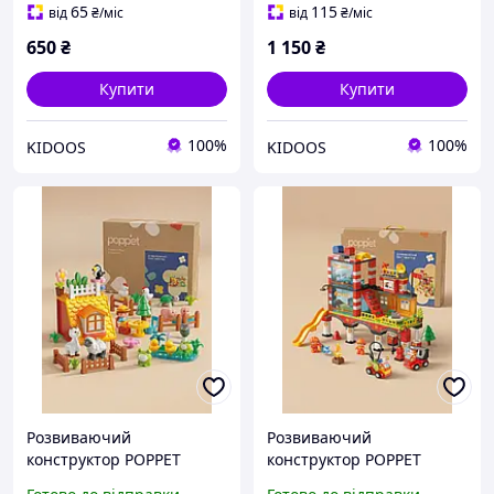
65
115
від
₴
/міс
від
₴
/міс
650
₴
1 150
₴
Купити
Купити
100%
100%
KIDOOS
KIDOOS
Розвиваючий
Розвиваючий
конструктор POPPET
конструктор POPPET
Весела Ферма, 65
Пожежна база, 173