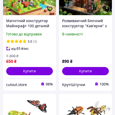
Магнітний конструктор
Розвиваючий блочний
Майнкрафт 100 деталей
конструктор "Кав'ярня" з
дитячий набір блоків з
LED-підсвіткою 589
Готово до відправки
В наявності
магнітами, розвиваючий
елементів для дітей та
конструктор для дітей.
дорослих
5.0
(3)
65
від
₴
/міс
1 300
₴
650
₴
890
₴
Купити
Купити
98%
100%
cutout.store
КрутіШтучки