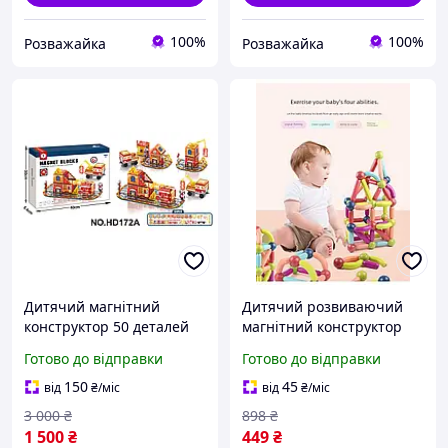
100%
100%
Розважайка
Розважайка
Дитячий магнітний
Дитячий розвиваючий
конструктор 50 деталей
магнітний конструктор
розвиваючий
від 3 років 36 деталі 3D
Готово до відправки
Готово до відправки
конструктор для
конструктор з великими
посидючості та логіки у
деталями
150
45
від
₴
/міс
від
₴
/міс
дітей
3 000
₴
898
₴
1 500
₴
449
₴