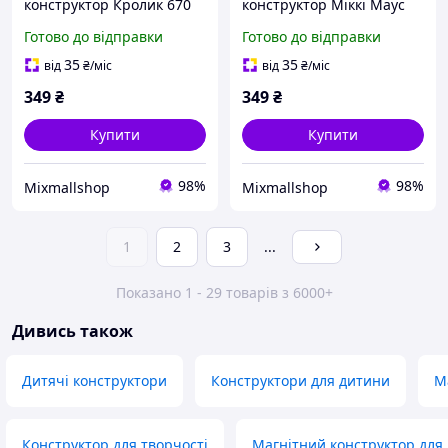
конструктор Кролик 670
конструктор Міккі Маус
деталей
670 деталей
Готово до відправки
Готово до відправки
35
35
від
₴
/міс
від
₴
/міс
349
₴
349
₴
Купити
Купити
98%
98%
Mixmallshop
Mixmallshop
1
2
3
...
Показано 1 - 29 товарів з 6000+
Дивись також
Дитячі конструктори
Конструктори для дитини
М
Конструктор для творчості
Магнітний конструктор для 