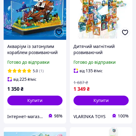
Акваріум із затонулим
Дитячий магнітний
кораблем розвиваючий
розвиваючий
конструктор настільна
конструктор для дітей 128
Готово до відправки
Готово до відправки
декорація креативна та
деталей
забавна модель
135
5.0
(1)
від
₴
/міс
піратського корабля
225
від
₴
/міс
1 687
₴
1 350
₴
1 349
₴
Купити
Купити
98%
100%
Інтернет-магазин Електроніки
VLARINKA TOYS