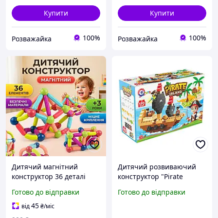
Купити
Купити
100%
100%
Розважайка
Розважайка
Дитячий магнітний
Дитячий розвиваючий
конструктор 36 деталі
конструктор "Pirate
розвиваючий
island" 2642TXK 170
Готово до відправки
Готово до відправки
конструктор для розвитку
деталей
посидючості та уваги
45
від
₴
/міс