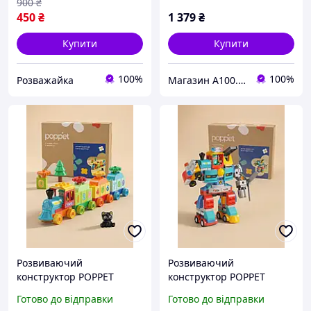
900
₴
450
₴
1 379
₴
Купити
Купити
100%
100%
Розважайка
Магазин A100.PROM.UA
Розвиваючий
Розвиваючий
конструктор POPPET
конструктор POPPET
Потяг із цифрами, 56
Мега-робот трансформер,
Готово до відправки
Готово до відправки
елементів
172 елемента