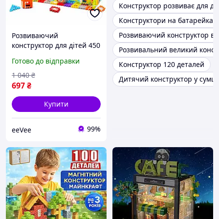
Конструктор розвиває для ді
Конструктори на батарейках
Розвиваючий конструктор в б
Розвиваючий
конструктор для дітей 450
Розвивальний великий конст
великих деталей блоки
Готово до відправки
Конструктор 120 деталей
для будівництва
будиночків (61215)
1 040
₴
Дитячий конструктор у сумці
697
₴
Купити
99%
eeVee