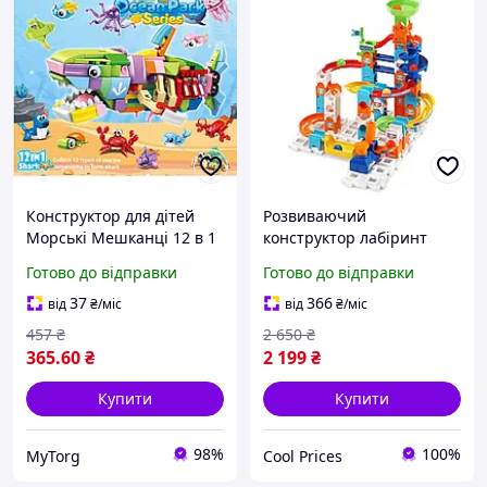
Конструктор для дітей
Розвиваючий
Морські Мешканці 12 в 1
конструктор лабіринт
на 353 деталі
VTech Marble Rush
Готово до відправки
Готово до відправки
різнокольоровий
Adventure Set S100
37
366
від
₴
/міс
від
₴
/міс
457
₴
2 650
₴
365
.60
₴
2 199
₴
Купити
Купити
98%
100%
MyTorg
Cool Prices